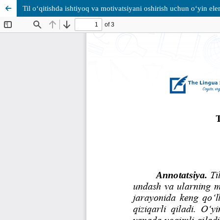
Til o‘qitishda ishtiyoq va motivatsiyani oshirish uchun o‘yin el