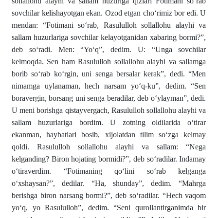
sollallohu alayhi va sallam huzuriga qizlari Fotimani so‘rab
sovchilar kelishayotgan ekan. Ozod etgan cho‘rimiz bor edi. U
mendan: “Fotimani so‘rab, Rasululloh sollallohu alayhi va
sallam huzurlariga sovchilar kelayotganidan xabaring bormi?”,
deb so‘radi. Men: “Yo‘q”, dedim. U: “Unga sovchilar
kelmoqda. Sen ham Rasululloh sollallohu alayhi va sallamga
borib so‘rab ko‘rgin, uni senga bersalar kerak”, dedi. “Men
nimamga uylanaman, hech narsam yo‘q-ku”, dedim. “Sen
boravergin, borsang uni senga beradilar, deb o‘ylayman”, dedi.
U meni borishga qistayvergach, Rasululloh sollallohu alayhi va
sallam huzurlariga bordim. U zotning oldilarida o‘tirar
ekanman, haybatlari bosib, xijolatdan tilim so‘zga kelmay
qoldi. Rasululloh sollallohu alayhi va sallam: “Nega
kelganding? Biron hojating bormidi?”, deb so‘radilar. Indamay
o‘tiraverdim. “Fotimaning qo‘lini so‘rab kelganga
o‘xshaysan?”, dedilar. “Ha, shunday”, dedim. “Mahrga
berishga biron narsang bormi?”, deb so‘radilar. “Hech vaqom
yo‘q, yo Rasululloh”, dedim. “Seni qurollantirganimda bir