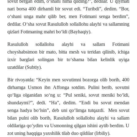
sovut bergan edim, o‘shani nima qilding?”, dedilar. U qiymati
nari borsa 400 dirhamli bir sovut edi. “Turibdi”, dedim. “Bor,
o‘shani unga mahr qilib ber, men Fotimani senga berdim”,
dedilar. O‘sha sovut Rasululloh sollallohu alayhi va sallamning
qizlari Fotimaning mahri bo‘ldi (Bayhaqiy).
Rasululloh sollallohu alayhi va sallam Fotimani
choyshabsimon bir mato, bitta mesh va teridan qilinib, ichiga
izxir barglari solingan bir to‘shama bilan kelinlik uyiga
uzatdilar (Subtiy).
Bir rivoyatda: “Keyin men sovutimni bozorga olib borib, 400
dirhamga Usmon ibn Affonga sotdim. Pulini berib, sovutni
qo‘liga olganidan so‘ng u: “Pul seniki, sovut meniki bo‘ldi,
shundaymi?”, dedi. “Ha”, dedim. “Endi bu sovut mendan
senga hadya bo‘lsin”, deb uni qo‘limga tutqazdi.
Men sovut
bilan pulni olib borib, Rasululloh sollallohu alayhi va sallam
oldilariga qo‘ydim va Usmonning qilgan ishini aytib berdim. U
zot uning haqqiga yaxshilik tilab duo qildilar (Irbiliy).