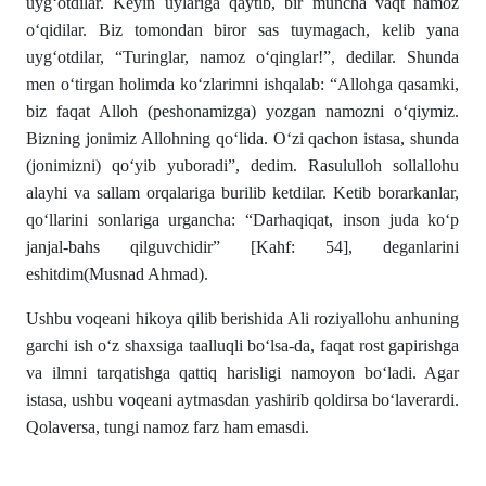
uyg‘otdilar. Keyin uylariga qaytib, bir muncha vaqt namoz
o‘qidilar. Biz tomondan biror sas tuymagach, kelib yana
uyg‘otdilar, “Turinglar, namoz o‘qinglar!”, dedilar. Shunda
men o‘tirgan holimda ko‘zlarimni ishqalab: “Allohga qasamki,
biz faqat Alloh (peshonamizga) yozgan namozni o‘qiymiz.
Bizning jonimiz Allohning qo‘lida. O‘zi qachon istasa, shunda
(jonimizni) qo‘yib yuboradi”, dedim. Rasululloh sollallohu
alayhi va sallam orqalariga burilib ketdilar. Ketib borarkanlar,
qo‘llarini sonlariga urgancha: “Darhaqiqat, inson juda ko‘p
janjal-bahs qilguvchidir” [Kahf: 54], deganlarini
eshitdim(Musnad Ahmad).
Ushbu voqeani hikoya qilib berishida Ali roziyallohu anhuning
garchi ish o‘z shaxsiga taalluqli bo‘lsa-da, faqat rost gapirishga
va ilmni tarqatishga qattiq harisligi namoyon bo‘ladi. Agar
istasa, ushbu voqeani aytmasdan yashirib qoldirsa bo‘laverardi.
Qolaversa, tungi namoz farz ham emasdi.