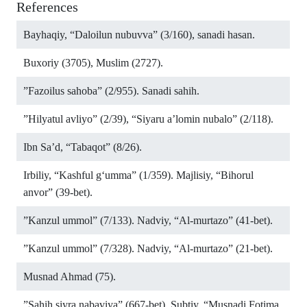
References
Bayhaqiy, “Daloilun nubuvva” (3/160), sanadi hasan.
Buxoriy (3705), Muslim (2727).
”Fazoilus sahoba” (2/955). Sanadi sahih.
”Hilyatul avliyo” (2/39), “Siyaru a’lomin nubalo” (2/118).
Ibn Sa’d, “Tabaqot” (8/26).
Irbiliy, “Kashful g‘umma” (1/359). Majlisiy, “Bihorul
anvor” (39-bet).
”Kanzul ummol” (7/133). Nadviy, “Al-murtazo” (41-bet).
”Kanzul ummol” (7/328). Nadviy, “Al-murtazo” (21-bet).
Musnad Ahmad (75).
”Sahih siyra nabaviya” (667-bet). Subtiy, “Musnadi Fotima