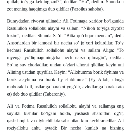
qutlab, to‘yiga keldingizmi?”, dedilar. “Ha”, dedim. Shunda u
zot mening haqqimga duo qildilar (Fazoilus sahoba).
Buraydadan rivoyat qilinadi: Ali Fotimaga xaridor bo‘lganida
Rasululloh sollallohu alayhi va sallam: “Nikoh to‘yiga ziyofat
lozim”, dedilar. Shunda Sa’d: “Bitta qo‘chqor mendan”, dedi.
Ansorlardan bir jamoasi bir necha so’ jo‘xori keltirdilar. To‘y
kechasi Rasululloh sollallohu alayhi va sallam Aliga: “To
myenga yo‘liqmaguningcha hech narsa qilmagin”, dedilar.
So‘ng suv chorladilar, undan o‘zlari tahorat qildilar, keyin uni
Alining ustidan quydilar. Keyin: “Allohumma borik fiyhima va
borik alayhima va borik fiy shiblihima” (Ey Alloh, ularga
muborakli qil, ustlariga barakot yog‘dir, avlodlariga baraka ato
et) deb duo qildilar (Tabaroniy).
Ali va Fotima Rasululloh sollallohu alayhi va sallamga eng
suyukli kishilar bo‘lgani holda, yashash sharoitlari og‘ir,
qashshoqlik va qiyinchilikda sabr bilan kun kechirar edilar. Ali
roziyallohu anhu aytadi: Bir necha kunlab na bizning