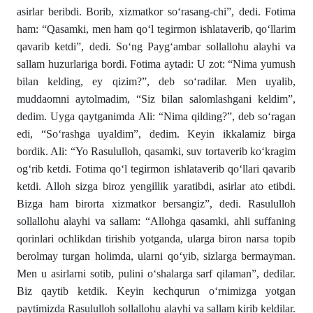
asirlar beribdi. Borib, xizmatkor so‘rasang-chi”, dedi. Fotima
ham: “Qasamki, men ham qo‘l tegirmon ishlataverib, qo‘llarim
qavarib ketdi”, dedi. So‘ng Payg‘ambar sollallohu alayhi va
sallam huzurlariga bordi. Fotima aytadi: U zot: “Nima yumush
bilan kelding, ey qizim?”, deb so‘radilar. Men uyalib,
muddaomni aytolmadim, “Siz bilan salomlashgani keldim”,
dedim. Uyga qaytganimda Ali: “Nima qilding?”, deb so‘ragan
edi, “So‘rashga uyaldim”, dedim. Keyin ikkalamiz birga
bordik. Ali: “Yo Rasululloh, qasamki, suv tortaverib ko‘kragim
og‘rib ketdi. Fotima qo‘l tegirmon ishlataverib qo‘llari qavarib
ketdi. Alloh sizga biroz yengillik yaratibdi, asirlar ato etibdi.
Bizga ham birorta xizmatkor bersangiz”, dedi. Rasululloh
sollallohu alayhi va sallam: “Allohga qasamki, ahli suffaning
qorinlari ochlikdan tirishib yotganda, ularga biron narsa topib
berolmay turgan holimda, ularni qo‘yib, sizlarga bermayman.
Men u asirlarni sotib, pulini o‘shalarga sarf qilaman”, dedilar.
Biz qaytib ketdik. Keyin kechqurun o‘rnimizga yotgan
paytimizda Rasululloh sollallohu alayhi va sallam kirib keldilar.