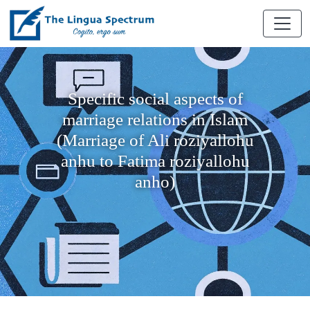
Specific social aspects of
marriage relations in Islam
(Marriage of Ali roziyallohu
anhu to Fatima roziyallohu
anho)