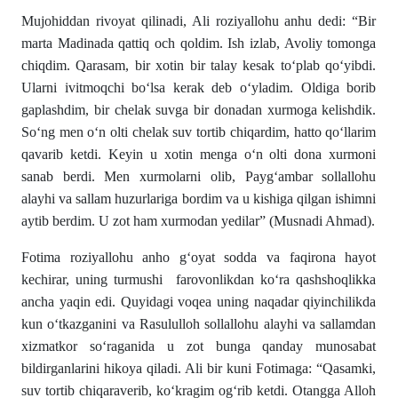
Mujohiddan rivoyat qilinadi, Ali roziyallohu anhu dedi: “Bir
marta Madinada qattiq och qoldim. Ish izlab, Avoliy tomonga
chiqdim. Qarasam, bir xotin bir talay kesak to‘plab qo‘yibdi.
Ularni ivitmoqchi bo‘lsa kerak deb o‘yladim. Oldiga borib
gaplashdim, bir chelak suvga bir donadan xurmoga kelishdik.
So‘ng men o‘n olti chelak suv tortib chiqardim, hatto qo‘llarim
qavarib ketdi. Keyin u xotin menga o‘n olti dona xurmoni
sanab berdi. Men xurmolarni olib, Payg‘ambar sollallohu
alayhi va sallam huzurlariga bordim va u kishiga qilgan ishimni
aytib berdim. U zot ham xurmodan yedilar” (Musnadi Ahmad).
Fotima roziyallohu anho g‘oyat sodda va faqirona hayot
kechirar, uning turmushi
farovonlikdan ko‘ra qashshoqlikka
ancha yaqin edi. Quyidagi voqea uning naqadar qiyinchilikda
kun o‘tkazganini va Rasululloh sollallohu alayhi va sallamdan
xizmatkor so‘raganida u zot bunga qanday munosabat
bildirganlarini hikoya qiladi. Ali bir kuni Fotimaga: “Qasamki,
suv tortib chiqaraverib, ko‘kragim og‘rib ketdi. Otangga Alloh