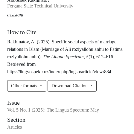
Abbosbek Rakhmatov,
Fergana State Technical University
assistant
How to Cite
Rakhmatov, A. (2025). Specific social aspects of marriage
relations in Islam (Marriage of Ali roziyallohu anhu to Fatima
roziyallohu anho).
The Lingua Spectrum
,
5
(1), 612–616.
Retrieved from
https://lingvospektr.uz/index.php/lngsp/article/view/884
Other formats
Download Citation
Issue
Vol.
5
No.
1
(2025)
:
The Lingua Spectrum: May
Section
Articles