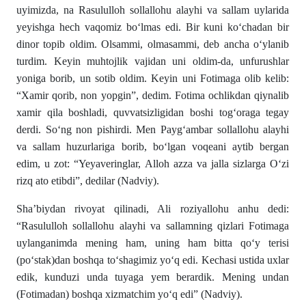
uyimizda, na Rasululloh sollallohu alayhi va sallam uylarida
yeyishga hech vaqomiz bo‘lmas edi. Bir kuni ko‘chadan bir
dinor topib oldim. Olsammi, olmasammi, deb ancha o‘ylanib
turdim. Keyin muhtojlik vajidan uni oldim-da, unfurushlar
yoniga borib, un sotib oldim. Keyin uni Fotimaga olib kelib:
“Xamir qorib, non yopgin”, dedim. Fotima ochlikdan qiynalib
xamir qila boshladi, quvvatsizligidan boshi tog‘oraga tegay
derdi. So‘ng non pishirdi. Men Payg‘ambar sollallohu alayhi
va sallam huzurlariga borib, bo‘lgan voqeani aytib bergan
edim, u zot: “Yeyaveringlar, Alloh azza va jalla sizlarga O‘zi
rizq ato etibdi”, dedilar (Nadviy).
Sha’biydan rivoyat qilinadi, Ali roziyallohu anhu dedi:
“Rasululloh sollallohu alayhi va sallamning qizlari Fotimaga
uylanganimda mening ham, uning ham bitta qo‘y terisi
(po‘stak)dan boshqa to‘shagimiz yo‘q edi. Kechasi ustida uxlar
edik, kunduzi unda tuyaga yem berardik. Mening undan
(Fotimadan) boshqa xizmatchim yo‘q edi” (Nadviy).