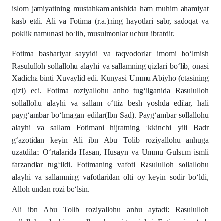
islom jamiyatining mustahkamlanishida ham muhim ahamiyat
kasb etdi. Ali va Fotima (r.a.)ning hayotlari sabr, sadoqat va
poklik namunasi bo‘lib, musulmonlar uchun ibratdir.
Fotima bashariyat sayyidi va taqvodorlar imomi bo‘lmish
Rasululloh sollallohu alayhi va sallamning qizlari bo‘lib, onasi
Xadicha binti Xuvaylid edi. Kunyasi Ummu Abiyho (otasining
qizi) edi. Fotima roziyallohu anho tug‘ilganida Rasululloh
sollallohu alayhi va sallam o‘ttiz besh yoshda edilar, hali
payg‘ambar bo‘lmagan edilar(Ibn Sad). Payg‘ambar sollallohu
alayhi va sallam Fotimani hijratning ikkinchi yili Badr
g‘azotidan keyin Ali ibn Abu Tolib roziyallohu anhuga
uzatdilar. O‘rtalarida Hasan, Husayn va Ummu Gulsum ismli
farzandlar tug‘ildi. Fotimaning vafoti Rasululloh sollallohu
alayhi va sallamning vafotlaridan olti oy keyin sodir bo‘ldi,
Alloh undan rozi bo‘lsin.
Ali ibn Abu Tolib roziyallohu anhu aytadi: Rasululloh