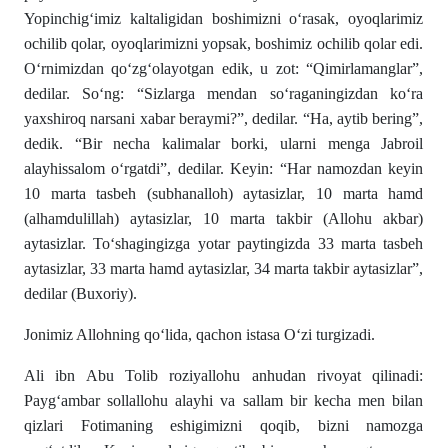
Yopinchig‘imiz kaltaligidan boshimizni o‘rasak, oyoqlarimiz
ochilib qolar, oyoqlarimizni yopsak, boshimiz ochilib qolar edi.
O‘rnimizdan qo‘zg‘olayotgan edik, u zot: “Qimirlamanglar”,
dedilar. So‘ng: “Sizlarga mendan so‘raganingizdan ko‘ra
yaxshiroq narsani xabar beraymi?”, dedilar. “Ha, aytib bering”,
dedik. “Bir necha kalimalar borki, ularni menga Jabroil
alayhissalom o‘rgatdi”, dedilar. Keyin: “Har namozdan keyin
10 marta tasbeh (subhanalloh) aytasizlar, 10 marta hamd
(alhamdulillah) aytasizlar, 10 marta takbir (Allohu akbar)
aytasizlar. To‘shagingizga yotar paytingizda 33 marta tasbeh
aytasizlar, 33 marta hamd aytasizlar, 34 marta takbir aytasizlar”,
dedilar (Buxoriy).
Jonimiz Allohning qo‘lida, qachon istasa O‘zi turgizadi.
Ali ibn Abu Tolib roziyallohu anhudan rivoyat qilinadi:
Payg‘ambar sollallohu alayhi va sallam bir kecha men bilan
qizlari Fotimaning eshigimizni qoqib, bizni namozga