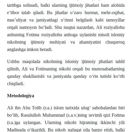
tartibga solinadi, balki ularning ijtimoiy jihatlari ham alohida
e’tibor talab qiladi. Bu jihatlar o‘zaro hurmat, mehr-oqibat,
mas’uliyat va jamiyatdagi o‘rinni belgilash kabi tamoyillar
orqali namoyon bo‘ladi. Shu nuqtai nazardan, Ali roziyallohu
anhuning Fotima roziyallohu anhoga uylanishi misoli islomiy
nikohning ijtimoiy mohiyati va ahamiyatini chuqurroq
anglashga imkon beradi.
Ushbu maqolada nikohning islomiy ijtimoiy jihatlari tahlil
qilinib, Ali va Fotimaning nikohi orqali bu munosabatlarning
qanday shakllanishi va jamiyatda qanday o‘rin tutishi ko‘rib
chiqiladi.
Metodologiya
Ali ibn Abu Tolib (r.a.) islom tarixida ulug‘ sahobalardan biri
bo‘lib, Rasululloh Muhammad (s.a.v.)ning sevimli qizi Fotima
(r.a.)ga uylangan. Ularning nikohi hijratning ikkinchi yili
Madinada o‘tkazildi. Bu nikoh nafaqat oila barpo etish, balki