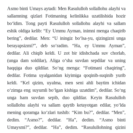
Asmo binti Umays aytadi: Men Rasululloh sollallohu alayhi va
sallamning qizlari Fotimaning kelinlikka uzatilishida hozir
bo‘ldim. Tong payti Rasululloh sollallohu alayhi va sallam
eshik oldiga kelib: “Ey Ummu Ayman, inimni menga chaqirib
bering”, dedilar. Men: “U iningiz bo‘lsa-yu, qizingizni unga
berayapsizmi?”, deb so‘radim. “Ha, ey Ummu Ayman”,
dedilar. Ali chiqib keldi. U zot bir idishchada suv chorlab,
(unga dam soldilar), Aliga o‘sha suvdan sepdilar va uning
haqqiga duo qildilar. So‘ng menga: “Fotimani chaqiring”,
dedilar. Fotima uyalganidan kiyimiga qoqinib-suqinib yurib
keldi. “Kel qizim, uyalma, men seni ahli baytim ichidan
o‘zimga eng suyumli bo‘lgan kishiga uzatdim”, dedilar. So‘ng
unga ham suvdan sepib, duo qildilar. Keyin Rasululloh
sollallohu alayhi va sallam qaytib ketayotgan edilar, yo‘lda
mening qoramga ko‘zlari tushib: “Kim bu?”, dedilar. “Men”,
dedim. “Asmo?”, dedilar. “Ha”, dedim. “Asmo binti
Umaysmi?”, dedilar. “Ha”, dedim. “Rasulullohning qizini