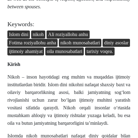
between spouses.
Keywords:
Islom dini
nikoh
Ali roziyallohu anhu
Fotima roziyallohu anha
nikoh munosabatlari
diniy asoslar
ijtimoiy ahamiyat
oila munosabatlari
tarixiy voqea.
Kirish
Nikoh – inson hayotidagi eng muhim va muqaddas ijtimoiy
institutlardan biridir. Islom dini nikohni nafaqat shaxsiy baxt va
oilaviy barqarorlikning asosi, balki jamiyatning sog‘lom
rivojlanishi uchun zarur bo‘lgan ijtimoiy muhitni yaratish
vositasi sifatida qaraydi. Nikoh orqali insonlar o‘rtasida
mustahkam ahloqiy va ijtimoiy rishtalar yuzaga keladi, bu esa
oila va butun jamiyatning barqarorligini ta’minlaydi.
Islomda nikoh munosabatlari nafaqat diniy qoidalar bilan