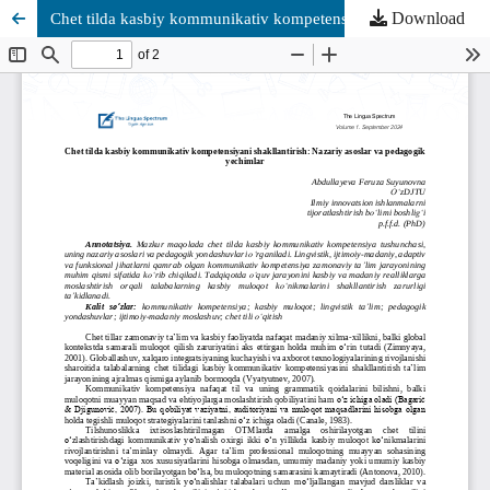
Download
Chet tilda kasbiy kommunikativ kompetensiyani shakllantirish: Nazariy asoslar va pedagogik yechimlar