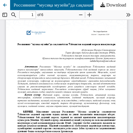
Download
Россиянинг “мусиқа музейи”да сақланаётган Ўзбекистон маданий мероси наъмуналари