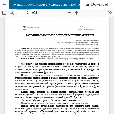
Download
Функции омонимов в художественном тексте