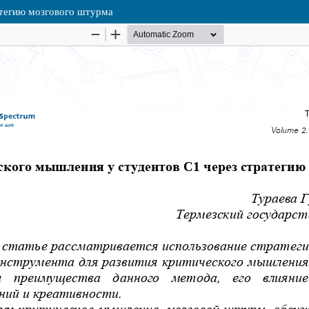
атегию мозгового штурма