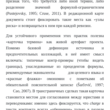
признак того, что требуется либо иной термин, либо
разделение значений формулой-ограничителем
(Pustejovsky, 1995; Cruse, 2011). В редакционной карте
документа стоит фиксировать такие места как «узлы
риска» и возвращаться к ним при каждой ревизии.
Для устойчивого применения этих практик полезна
«карточка термина» как живой артефакт проекта.
Помимо базовой дефиниции источника и
предпочтительных коллокаций, в неё имеет смысл
включать: типичные контр-примеры (чтобы видеть
границы), унаследованные из прецедентов формулы,
рекомендуемые эквиваленты для целевого языка и
«красные флажки» омонимии с пометками об
обязательной пояснительной записке (Šarčević, 1997;
Cao, 2007). В трансграничных сделках такая карточка
становится местом для согласования между юристами и
переводчиками: именно здесь фиксируется, что
charge
в
тексте контракта всегда «обвинение» только в разделе