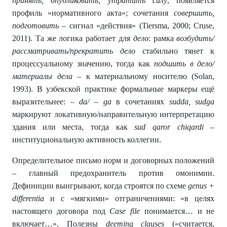
принять, опубликовать, утратить силу
, появляется
профиль «нормативного акта»; сочетания
совершить,
подготовить
– сигнал «действия» (Tiersma, 2000; Cruse,
2011). Та же логика работает для
дело
: рамка
возбудить/
рассматривать/прекратить дело
стабильно тянет к
процессуальному значению, тогда как
подшить в дело/
материалы дела
– к материальному носителю (Solan,
1993). В узбекской практике формальные маркеры ещё
выразительнее:
– da/ – ga
в сочетаниях
sudda, sudga
маркируют локативную/направительную интерпретацию
здания или места, тогда как
sud qaror chiqardi
–
институциональную активность коллегии.
Определительное письмо норм и договорных положений
– главный предохранитель против омонимии.
Дефиниции выигрывают, когда строятся по схеме
genus +
differentia
и с «мягкими» отграничениями: «в целях
настоящего договора под
Case file
понимается… и не
включает…». Полезны
deeming clauses
(«считается,