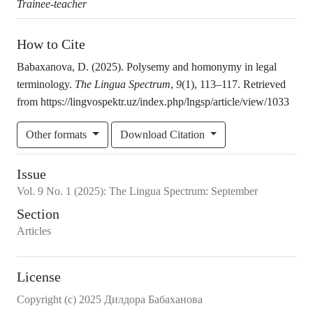
Trainee-teacher
How to Cite
Babaxanova, D. (2025). Polysemy and homonymy in legal
terminology.
The Lingua Spectrum
,
9
(1), 113–117. Retrieved
from https://lingvospektr.uz/index.php/lngsp/article/view/1033
Other formats
Download Citation
Issue
Vol.
9
No.
1
(2025)
:
The Lingua Spectrum: September
Section
Articles
License
Copyright (c) 2025 Дилдора Бабаханова