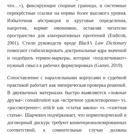
что…»), фиксирующие спорные границы, и системные
перекрёстные ссылки на нормы более высокого уровня.
Избыточная абстракция и круговые определения,
напротив, кормят омонимию, оставляя читателю
пространство для альтернативных прочтений (Endicott,
2001). Стили руководств вроде
Black’s Law Dictionary
помогают стабилизировать доктринальные ядра значений
и подобрать термин-маркеры, которые «подсвечивают»
нужный смысл в рабочих формулировках (Garner, 2019).
Сопоставление с параллельными корпусами и судебной
практикой работает как эмпирическая проверка решений.
В двуязычных материалах быстро выявляются «ложные
друзья»:
consideration
как «встречное удовлетворение» vs.
«рассмотрение»;
article
как «статья закона» vs. «газетная
статья». Шарчевич подчёркивает, что нормотворческий и
договорный дискурс требуют конвенционализированных
соответствий, а сомнительные случаи должны