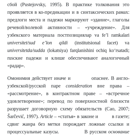
сбой (Pustejovsky, 1995). В практике толкования это
проявляется в ко-предикации и в синтаксических рамах:
предлоги места и падежи маркируют «здание», глаголы
речевой/волевой активности – «учреждение». Для
узбекского материала постпозициялар va fe’l ramkalari
universitet/sud e’lon qildi
(institutsional facet) va
universitetda/sudda
(lokatsiya) farqlanishini ochiq ko‘rsatadi;
rusские падежи и клише обеспечивают аналогичный
«радар».
Омонимия действует иначе и опаснее. В англо-
узбекской/русской паре
consideration
вне права –
«рассмотрение», в контрактном праве – «встречное
удовлетворение»; перевод по поверхностной близости
разрушает договорную схему обязательств (Cao, 2007;
Šarčević, 1997).
Article
– «статья» в законе и в газете;
сдвиг жанра без метки порождает ложные ссылки и
процессуальные казусы. В русском
основание