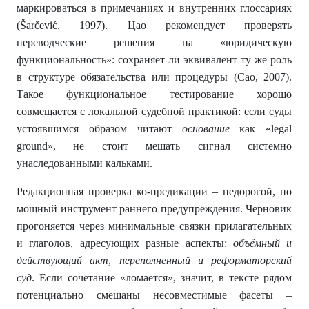
маркироваться в примечаниях и внутренних глоссариях
(Šarčević, 1997). Цао рекомендует проверять
переводческие решения на «юридическую
функциональность»: сохраняет ли эквивалент ту же роль
в структуре обязательства или процедуры (Cao, 2007).
Такое функциональное тестирование хорошо
совмещается с локальной судебной практикой: если суды
устоявшимся образом читают
основание
как «legal
ground», не стоит мешать сигнал системно
унаследованными кальками.
Редакционная проверка ко-предикации – недорогой, но
мощный инструмент раннего предупреждения. Черновик
прогоняется через минимальные связки прилагательных
и глаголов, адресующих разные аспекты:
объёмный и
действующий акт
,
переполненный и реформаторский
суд
. Если сочетание «ломается», значит, в тексте рядом
потенциально смешаны несовместимые фасеты –