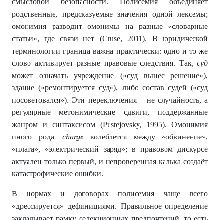
смысловой безопасности. Полисемия объединяет
родственные, предсказуемые значения одной лексемы;
омонимия разводит омонимы на разные «словарные
статьи», где связи нет (Cruse, 2011). В юридической
терминологии граница важна практически: одно и то же
слово активирует разные правовые следствия. Так,
суд
может означать учреждение («суд вынес решение»),
здание («ремонтируется суд»), либо состав судей («суд
посоветовался»). Эти переключения – не случайность, а
регулярные метонимические сдвиги, поддержанные
жанром и синтаксисом (Pustejovsky, 1995). Омонимия
иного рода:
charge
колеблется между «обвинение»,
«плата», «электрический заряд»; в правовом дискурсе
актуален только первый, и непроверенная калька создаёт
катастрофические ошибки.
В нормах и договорах полисемия чаще всего
«дрессируется» дефинициями. Правильное определение
закладывает рамку селекционных предпочтений, то есть