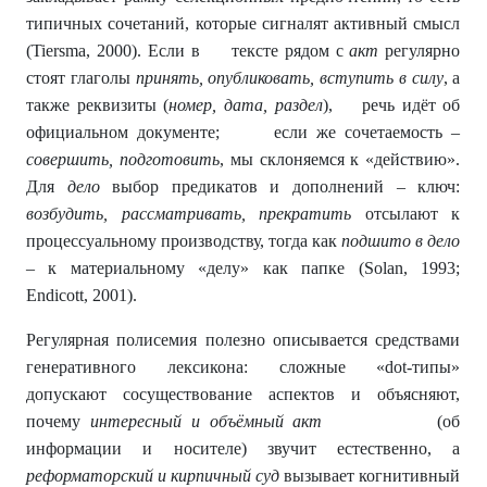
типичных сочетаний, которые сигналят активный смысл
(Tiersma, 2000). Если в тексте рядом с
акт
регулярно
стоят глаголы
принять, опубликовать, вступить в силу
, а
также реквизиты (
номер, дата, раздел
), речь идёт об
официальном документе; если же сочетаемость –
совершить, подготовить
, мы склоняемся к «действию».
Для
дело
выбор предикатов и дополнений – ключ:
возбудить, рассматривать, прекратить
отсылают к
процессуальному производству, тогда как
подшито в дело
– к материальному «делу» как папке (Solan, 1993;
Endicott, 2001).
Регулярная полисемия полезно описывается средствами
генеративного лексикона: сложные «dot-типы»
допускают сосуществование аспектов и объясняют,
почему
интересный и объёмный акт
(об
информации и носителе) звучит естественно, а
реформаторский и кирпичный суд
вызывает когнитивный