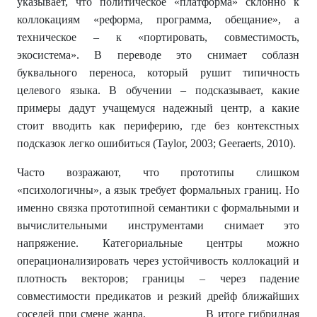
указывает, что политическое «платформа» склонно к
коллокациям «реформа, программа, обещание», а
техническое – к «портировать, совместимость,
экосистема». В переводе это снимает соблазн
буквального переноса, который рушит типичность
целевого языка. В обучении – подсказывает, какие
примеры дадут учащемуся надежный центр, а какие
стоит вводить как периферию, где без контекстных
подсказок легко ошибиться (Taylor, 2003; Geeraerts, 2010).
Часто возражают, что прототипы слишком
«психологичны», а язык требует формальных границ. Но
именно связка прототипной семантики с формальными и
вычислительными инструментами снимает это
напряжение. Категориальные центры можно
операционализировать через устойчивость коллокаций и
плотность векторов; границы – через падение
совместимости предикатов и резкий дрейф ближайших
соседей при смене жанра. В итоге гибридная