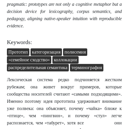
pragmatic: prototypes are not only a cognitive metaphor but a
decision device for lexicography, corpus semantics, and
pedagogy, aligning native-speaker intuition with reproducible
evidence.
Keywords:
Прототип
категоризация
полисемия
«семейное сходство»
коллокации
распределительная семантика
терминография
Лексическая система редко подчиняется жестким
рубежам; она живет вокруг примеров, которые
сообщества носителей считают «самыми подходящими».
Именно поэтому идея прототипа удерживает внимание
уже полвека: она объясняет, почему «чайка» ближе к
«птице», чем «пингвин», и почему «стул» легче
распознается, чем «табурет», хотя все они