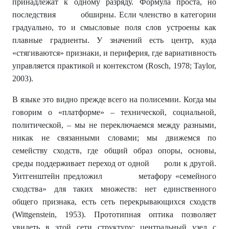
принадлежат к одному разряду. Формула проста, но
последствия обширны. Если членство в категории
градуально, то и смысловые поля слов устроены как
плавные градиенты. У значений есть центр, куда
«стягиваются» признаки, и периферия, где вариативность
управляется практикой и контекстом (Rosch, 1978; Taylor,
2003).
В языке это видно прежде всего на полисемии. Когда мы
говорим о «платформе» – технической, социальной,
политической, – мы не переключаемся между разными,
никак не связанными словами; мы движемся по
семейству сходств, где общий образ опоры, основы,
среды поддерживает переход от одной роли к другой.
Уитгенштейн предложил метафору «семейного
сходства» для таких множеств: нет единственного
общего признака, есть сеть перекрывающихся сходств
(Wittgenstein, 1953). Прототипная оптика позволяет
увидеть в этой сети структуру: центральный узел с