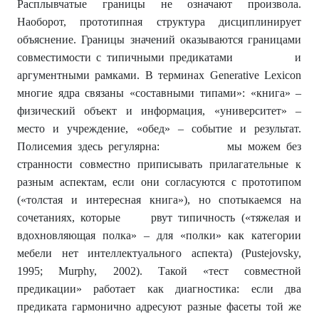
Расплывчатые границы не означают произвола.
Наоборот, прототипная структура дисциплинирует
объяснение. Границы значений оказываются границами
совместимости с типичными предикатами и
аргументными рамками. В терминах Generative Lexicon
многие ядра связаны «составными типами»: «книга» –
физический объект и информация, «университет» –
место и учреждение, «обед» – событие и результат.
Полисемия здесь регулярна: мы можем без
странности совместно приписывать прилагательные к
разным аспектам, если они согласуются с прототипом
(«толстая и интересная книга»), но спотыкаемся на
сочетаниях, которые рвут типичность («тяжелая и
вдохновляющая полка» – для «полки» как категории
мебели нет интеллектуального аспекта) (Pustejovsky,
1995; Murphy, 2002). Такой «тест совместной
предикации» работает как диагностика: если два
предиката гармонично адресуют разные фасеты той же