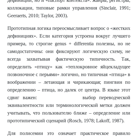
дефиниции, но и «паспорт контекста»: жанры, регистры,
коллокации, типовые рамки управления (Sinclair, 1991;
Geeraerts, 2010; Taylor, 2003).
Прототипная логика переосмысливает вопрос о «жестких
дефинициях». Если категория устроена вокруг лучшего
примера, то строгие genus + differentia полезны, но не
самодостаточны: они фиксируют логическую схему, не
всегда захватывая фактическую типичность. Так,
определить «птицу» как «теплокровное яйцекладущее
позвоночное с перьями» логично, но типичная «птица» в
воображении – летающая и чирикающая; пингвин по
определению – птица, но далек от центра. В языке этот
сдвиг важен: выбор переводческой
эквивалентности или терминологической метки должен
учитывать, что пользователю ближе – определение или
прототипический сценарий (Rosch, 1978; Lakoff, 1987).
Для полисемии это означает практическое правило