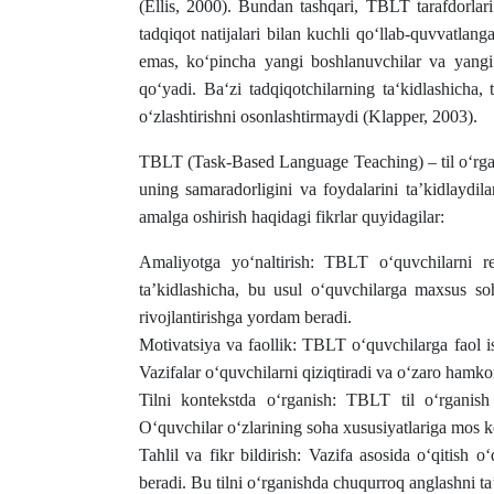
(Ellis, 2000). Bundan tashqari, TBLT tarafdorlari 
tadqiqot natijalari bilan kuchli qo‘llab-quvvatlan
emas, ko‘pincha yangi boshlanuvchilar va yangi 
qo‘yadi. Ba‘zi tadqiqotchilarning ta‘kidlashicha, ti
o‘zlashtirishni osonlashtirmaydi (Klapper, 2003).
TBLT (Task-Based Language Teaching) – til o‘rgan
uning samaradorligini va foydalarini ta’kidlaydi
amalga oshirish haqidagi fikrlar quyidagilar:
Amaliyotga yo‘naltirish: TBLT o‘quvchilarni rea
ta’kidlashicha, bu usul o‘quvchilarga maxsus soh
rivojlantirishga yordam beradi.
Motivatsiya va faollik: TBLT o‘quvchilarga faol is
Vazifalar o‘quvchilarni qiziqtiradi va o‘zaro hamko
Tilni kontekstda o‘rganish: TBLT til o‘rganish
O‘quvchilar o‘zlarining soha xususiyatlariga mos kel
Tahlil va fikr bildirish: Vazifa asosida o‘qitish o‘
beradi. Bu tilni o‘rganishda chuqurroq anglashni ta