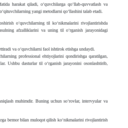
atida harakat qiladi, o‘quvchilarga qo‘llab-quvvatlash va
 o‘qituvchilarning yangi metodlarni qo‘llashini talab etadi.
irish o‘quvchilarning til ko‘nikmalarini rivojlantirishda
ulning afzalliklarini va uning til o‘rganish jarayonidagi
ks ettiradi va o‘quvchilarni faol ishtirok etishga undaydi.
arning professional ehtiyojlarini qondirishga qaratilgan,
ar. Ushbu dasturlar til o‘rganish jarayonini osonlashtirib,
niqlash muhimdir. Buning uchun so‘rovlar, intervyular va
ga bemor bilan muloqot qilish ko‘nikmalarini rivojlantirish