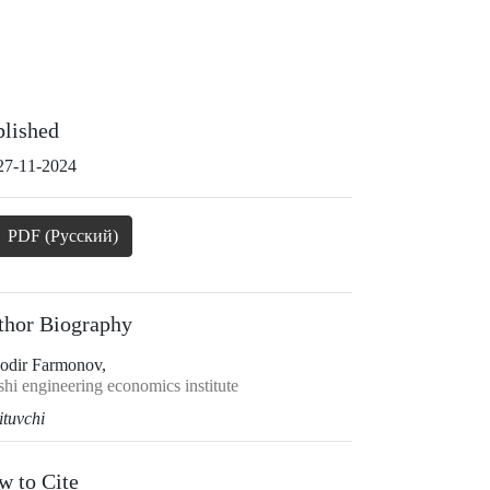
blished
27-11-2024
PDF (Русский)
thor Biography
odir Farmonov,
hi engineering economics institute
ituvchi
w to Cite