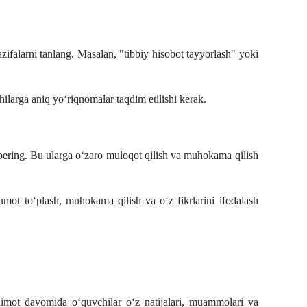
ifalarni tanlang. Masalan, "tibbiy hisobot tayyorlash" yoki
larga aniq yo‘riqnomalar taqdim etilishi kerak.
 bering. Bu ularga o‘zaro muloqot qilish va muhokama qilish
mot to‘plash, muhokama qilish va o‘z fikrlarini ifodalash
mot davomida o‘quvchilar o‘z natijalari, muammolari va