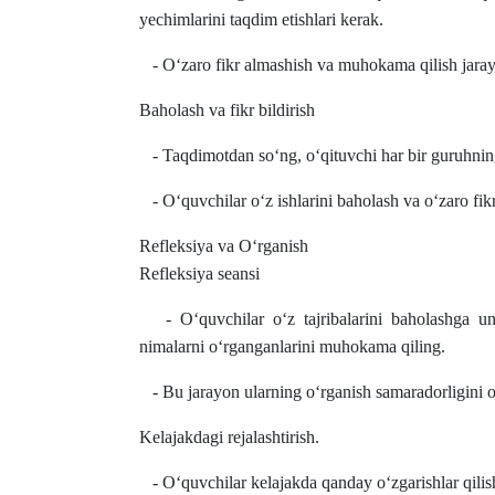
yechimlarini taqdim etishlari kerak.
- O‘zaro fikr almashish va muhokama qilish jarayo
Baholash va fikr bildirish
- Taqdimotdan so‘ng, o‘qituvchi har bir guruhning 
- O‘quvchilar o‘z ishlarini baholash va o‘zaro fik
Refleksiya va O‘rganish
Refleksiya seansi
- O‘quvchilar o‘z tajribalarini baholashga und
nimalarni o‘rganganlarini muhokama qiling.
- Bu jarayon ularning o‘rganish samaradorligini o
Kelajakdagi rejalashtirish.
- O‘quvchilar kelajakda qanday o‘zgarishlar qilishn