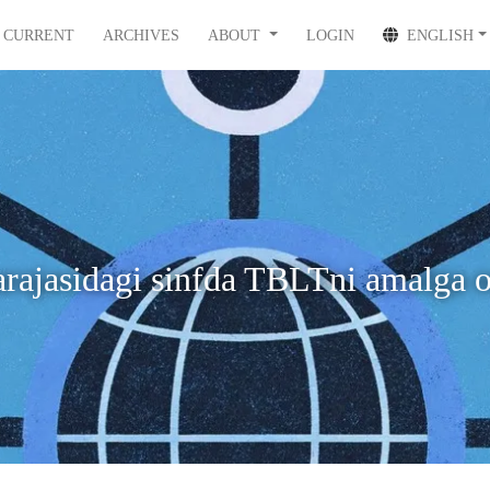
CURRENT
ARCHIVES
ABOUT
LOGIN
ENGLISH
rajasidagi sinfda TBLTni amalga o