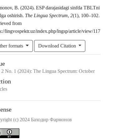
monov, B. (2024). ESP darajasidagi sinfda TBLTni
lga oshirish.
The Lingua Spectrum
,
2
(1), 100–102.
rieved from
s://lingvospektr.uz/index.php/lngsp/article/view/117
ther formats
Download Citation
ue
.
2
No.
1
(2024)
:
The Lingua Spectrum: October
ction
cles
cense
yright (c) 2024 Баходир Фармонов