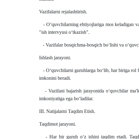
Vazifalarni rejalashtirish.
- O‘quvchilarning ehtiyojlariga mos keladigan vaz
"ish intervyusi o‘tkazish".
- Vazifalar bosqichma-bosqich bo‘lishi va o‘quvchi
Ishlash jarayoni.
- O‘quvchilarni guruhlarga bo‘lib, har biriga rol
imkonini beradi.
- Vazifani bajarish jarayonida o‘quvchilar ma'lu
imkoniyatiga ega bo‘ladilar.
III. Natijalarni Taqdim Etish.
Taqdimot jarayoni.
- Har bir guruh o‘z ishini taqdim etadi. Taqdi