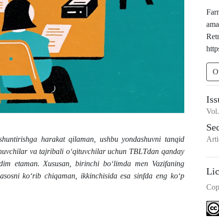
Far
ama
Ret
http
O
Iss
Vol
Se
Arti
untirishga harakat qilaman, ushbu yondashuvni tanqid
uvchilar va tajribali o‘qituvchilar uchun TBLTdan qanday
aqdim etaman. Xususan, birinchi bo‘limda men Vazifaning
Li
 asosni ko‘rib chiqaman, ikkinchisida esa sinfda eng ko‘p
Cop