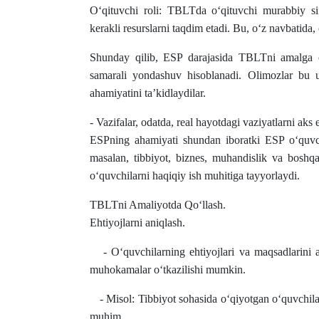
O‘qituvchi roli: TBLTda o‘qituvchi murabbiy sif
kerakli resurslarni taqdim etadi. Bu, o‘z navbatida,
Shunday qilib, ESP darajasida TBLTni amalga osh
samarali yondashuv hisoblanadi. Olimozlar bu us
ahamiyatini ta’kidlaydilar.
- Vazifalar, odatda, real hayotdagi vaziyatlarni a
ESPning ahamiyati shundan iboratki ESP o‘quvchil
masalan, tibbiyot, biznes, muhandislik va boshqal
o‘quvchilarni haqiqiy ish muhitiga tayyorlaydi.
TBLTni Amaliyotda Qo‘llash.
Ehtiyojlarni aniqlash.
- O‘quvchilarning ehtiyojlari va maqsadlarini a
muhokamalar o‘tkazilishi mumkin.
- Misol: Tibbiyot sohasida o‘qiyotgan o‘quvchilar
muhim.