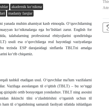
Thi
ruhlar
akademik ko‘nikma
Attr
lari
madaniy farqlar
ayoni yanada muhim ahamiyat kasb etmoqda. O‘quvchilarning
 muayyan ko‘nikmalarga ega bo‘lishlari zarur. English for
da, talabalarning professional ehtiyojlarini qondirishga
T) usuli esa o‘quvchilarga real hayotdagi vaziyatlarga
shbu tezisda ESP darajasidagi sinflarda TBLTni amalga
larini ko‘rib chiqamiz.
qali tashkil etadigan usul. O‘quvchilar ma'lum vazifalarni
adilar. Vazifaga asoslangan til o‘qitish (TBLT) – bu so‘nggi
ining qiziqishi ortib borayotgan yondashuv. TBLT ning asosini
onidan ikkinchi tilni o‘zlashtirishni o‘rganish uchun til
am til o‘rgatishning samarali faoliyati sifatida ishlatilgan