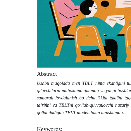
Abstract
Ushbu maqolada men TBLT nima ekanligini tush
qiluvchilarni muhokama qilaman va yangi boshlan
samarali foydalanish bo‘yicha ikkita taklifni t
ta’rifini va TBLTni qo‘llab-quvvatlovchi nazariy
qollaniladigan TBLT modeli bilan tanishaman.
Keywords: