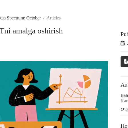
ngua Spectrum: October
Articles
Tni amalga oshirish
Pu
Au
Bah
Kars
O‘q
Ho