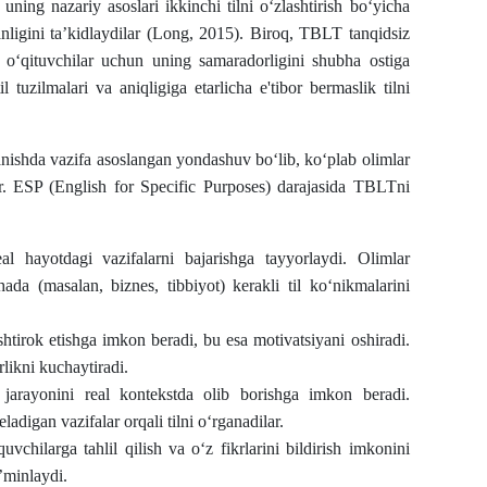
uning nazariy asoslari ikkinchi tilni o‘zlashtirish bo‘yicha
ganligini ta’kidlaydilar (Long, 2015). Biroq, TBLT tanqidsiz
o‘qituvchilar uchun uning samaradorligini shubha ostiga
l tuzilmalari va aniqligiga etarlicha e'tibor bermaslik tilni
ishda vazifa asoslangan yondashuv bo‘lib, ko‘plab olimlar
lar. ESP (English for Specific Purposes) darajasida TBLTni
l hayotdagi vazifalarni bajarishga tayyorlaydi. Olimlar
ada (masalan, biznes, tibbiyot) kerakli til ko‘nikmalarini
htirok etishga imkon beradi, bu esa motivatsiyani oshiradi.
rlikni kuchaytiradi.
 jarayonini real kontekstda olib borishga imkon beradi.
adigan vazifalar orqali tilni o‘rganadilar.
quvchilarga tahlil qilish va o‘z fikrlarini bildirish imkonini
’minlaydi.