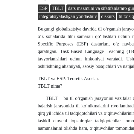
ESP
TBLT
dars mazmuni va sifatifanlararo gu
integratsiyalashgan yondashuv
diskurs
til to‘siq
Bugungi globalizatsiya davrida til o‘rganish jar
o‘z sohalarida tilni samarali qo‘llashlari uchun
Specific Purposes (ESP) dasturlari, o‘z navbati
qaratilgan. Task-Based Language Teaching (TBL
tayyorlanishlari uchun imkoniyat yaratadi. U
oshirishning ahamiyati, asosiy bosqichlari va natija
TBLT va ESP: Teoretik Asoslar.
TBLT nima?
- TBLT – bu til o‘rganish jarayonini vazifalar or
bajarish jarayonida til ko‘nikmalarini rivojlantir
qirq yil ichida til tadqiqotchilari va o‘qituvchilar
tashkil etuvchi topshiriqlar tadqiqotchilar tom
namunalarini olishda ham, o‘qituvchilar tomonidan h