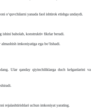
ni o‘quvchilarni yanada faol ishtirok etishga undaydi.
ishini baholab, konstruktiv fikrlar beradi.
r almashish imkoniyatiga ega bo‘lishadi.
ang. Ular qanday qiyinchiliklarga duch kelganlarini va
shiradi.
i rejalashtirishlari uchun imkoniyat yarating.