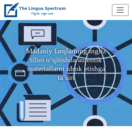
Madaniy farqlarning ingliz
tilini o‘qitishda autentik
materiallarni idrok etishga
ta’siri