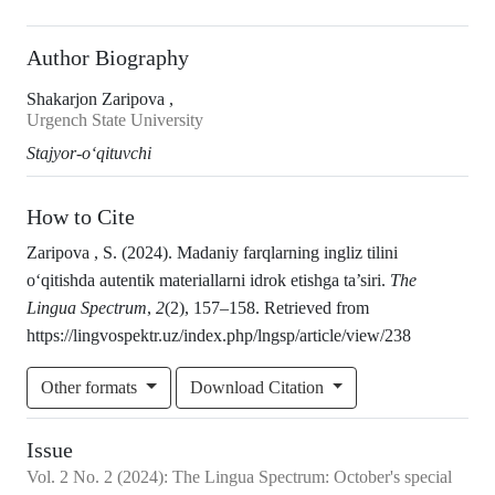
Author Biography
Shakarjon Zaripova ,
Urgench State University
Stajyor-o‘qituvchi
How to Cite
Zaripova , S. (2024). Madaniy farqlarning ingliz tilini
o‘qitishda autentik materiallarni idrok etishga ta’siri.
The
Lingua Spectrum
,
2
(2), 157–158. Retrieved from
https://lingvospektr.uz/index.php/lngsp/article/view/238
Other formats
Download Citation
Issue
Vol.
2
No.
2
(2024)
:
The Lingua Spectrum: October's special