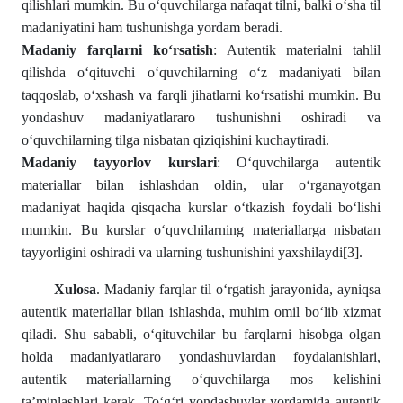
qilishlari mumkin. Bu o‘quvchilarga nafaqat tilni, balki o‘sha til
madaniyatini ham tushunishga yordam beradi.
Madaniy farqlarni ko‘rsatish
: Autentik materialni tahlil
qilishda o‘qituvchi o‘quvchilarning o‘z madaniyati bilan
taqqoslab, o‘xshash va farqli jihatlarni ko‘rsatishi mumkin. Bu
yondashuv madaniyatlararo tushunishni oshiradi va
o‘quvchilarning tilga nisbatan qiziqishini kuchaytiradi.
Madaniy tayyorlov kurslari
: O‘quvchilarga autentik
materiallar bilan ishlashdan oldin, ular o‘rganayotgan
madaniyat haqida qisqacha kurslar o‘tkazish foydali bo‘lishi
mumkin. Bu kurslar o‘quvchilarning materiallarga nisbatan
tayyorligini oshiradi va ularning tushunishini yaxshilaydi
[3]
.
Xulosa
. Madaniy farqlar til o‘rgatish jarayonida, ayniqsa
autentik materiallar bilan ishlashda, muhim omil bo‘lib xizmat
qiladi. Shu sababli, o‘qituvchilar bu farqlarni hisobga olgan
holda madaniyatlararo yondashuvlardan foydalanishlari,
autentik materiallarning o‘quvchilarga mos kelishini
ta’minlashlari kerak. To‘g‘ri yondashuvlar yordamida autentik