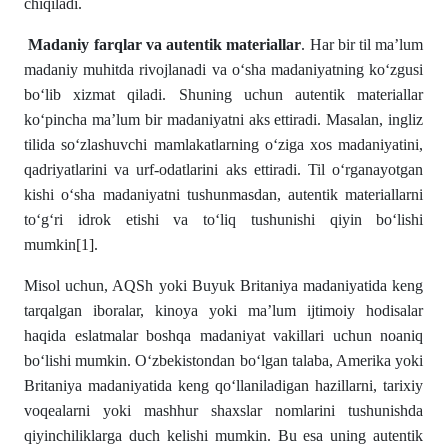
chiqiladi.
Madaniy farqlar va autentik materiallar
. Har bir til ma’lum
madaniy muhitda rivojlanadi va o‘sha madaniyatning ko‘zgusi
bo‘lib xizmat qiladi. Shuning uchun autentik materiallar
ko‘pincha ma’lum bir madaniyatni aks ettiradi. Masalan, ingliz
tilida so‘zlashuvchi mamlakatlarning o‘ziga xos madaniyatini,
qadriyatlarini va urf-odatlarini aks ettiradi. Til o‘rganayotgan
kishi o‘sha madaniyatni tushunmasdan, autentik materiallarni
to‘g‘ri idrok etishi va to‘liq tushunishi qiyin bo‘lishi
mumkin
[1]
.
Misol uchun, AQSh yoki Buyuk Britaniya madaniyatida keng
tarqalgan iboralar, kinoya yoki ma’lum ijtimoiy hodisalar
haqida eslatmalar boshqa madaniyat vakillari uchun noaniq
bo‘lishi mumkin. O‘zbekistondan bo‘lgan talaba, Amerika yoki
Britaniya madaniyatida keng qo‘llaniladigan hazillarni, tarixiy
voqealarni yoki mashhur shaxslar nomlarini tushunishda
qiyinchiliklarga duch kelishi mumkin. Bu esa uning autentik