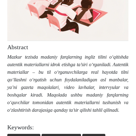
Abstract
Mazkur tezisda madaniy farqlarning ingliz tilini o‘qitishda
autentik materiallarni idrok etishga ta’siri o‘rganiladi. Autentik
materiallar – bu til o‘rganuvchilarga real hayotda tilni
qo‘llashni o‘rgatish uchun foydalaniladigan asl manbalar,
ya’ni gazeta maqolalari, video lavhalar, intervyular va
boshqalar kiradi. Maqolada ushbu madaniy farqlarning
o‘quvchilar tomonidan autentik materiallarni tushunish va
o‘zlashtirish darajasiga qanday ta’sir qilishi tahlil qilinadi.
Keywords: