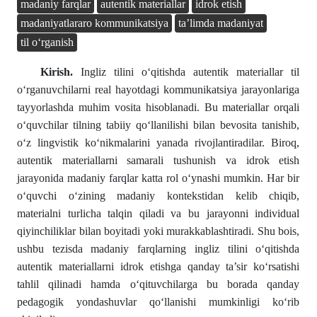
madaniy farqlar
autentik materiallar
idrok etish
madaniyatlararo kommunikatsiya
ta’limda madaniyat
til o‘rganish
Kirish.
Ingliz tilini o‘qitishda autentik materiallar til
o‘rganuvchilarni real hayotdagi kommunikatsiya jarayonlariga
tayyorlashda muhim vosita hisoblanadi. Bu materiallar orqali
o‘quvchilar tilning tabiiy qo‘llanilishi bilan bevosita tanishib,
o‘z lingvistik ko‘nikmalarini yanada rivojlantiradilar. Biroq,
autentik materiallarni samarali tushunish va idrok etish
jarayonida madaniy farqlar katta rol o‘ynashi mumkin. Har bir
o‘quvchi o‘zining madaniy kontekstidan kelib chiqib,
materialni turlicha talqin qiladi va bu jarayonni individual
qiyinchiliklar bilan boyitadi yoki murakkablashtiradi. Shu bois,
ushbu tezisda madaniy farqlarning ingliz tilini o‘qitishda
autentik materiallarni idrok etishga qanday ta’sir ko‘rsatishi
tahlil qilinadi hamda o‘qituvchilarga bu borada qanday
pedagogik yondashuvlar qo‘llanishi mumkinligi ko‘rib