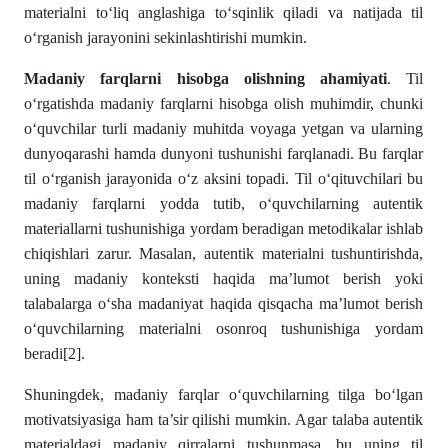
materialni to‘liq anglashiga to‘sqinlik qiladi va natijada til
o‘rganish jarayonini sekinlashtirishi mumkin.
Madaniy farqlarni hisobga olishning ahamiyati
. Til
o‘rgatishda madaniy farqlarni hisobga olish muhimdir, chunki
o‘quvchilar turli madaniy muhitda voyaga yetgan va ularning
dunyoqarashi hamda dunyoni tushunishi farqlanadi. Bu farqlar
til o‘rganish jarayonida o‘z aksini topadi. Til o‘qituvchilari bu
madaniy farqlarni yodda tutib, o‘quvchilarning autentik
materiallarni tushunishiga yordam beradigan metodikalar ishlab
chiqishlari zarur. Masalan, autentik materialni tushuntirishda,
uning madaniy konteksti haqida ma’lumot berish yoki
talabalarga o‘sha madaniyat haqida qisqacha ma’lumot berish
o‘quvchilarning materialni osonroq tushunishiga yordam
beradi
[2]
.
Shuningdek, madaniy farqlar o‘quvchilarning tilga bo‘lgan
motivatsiyasiga ham ta’sir qilishi mumkin. Agar talaba autentik
materialdagi madaniy qirralarni tushunmasa, bu uning til