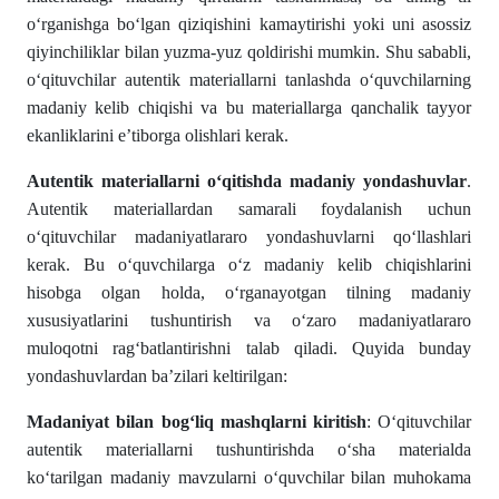
o‘rganishga bo‘lgan qiziqishini kamaytirishi yoki uni asossiz
qiyinchiliklar bilan yuzma-yuz qoldirishi mumkin. Shu sababli,
o‘qituvchilar autentik materiallarni tanlashda o‘quvchilarning
madaniy kelib chiqishi va bu materiallarga qanchalik tayyor
ekanliklarini e’tiborga olishlari kerak.
Autentik materiallarni o‘qitishda madaniy yondashuvlar
.
Autentik materiallardan samarali foydalanish uchun
o‘qituvchilar madaniyatlararo yondashuvlarni qo‘llashlari
kerak. Bu o‘quvchilarga o‘z madaniy kelib chiqishlarini
hisobga olgan holda, o‘rganayotgan tilning madaniy
xususiyatlarini tushuntirish va o‘zaro madaniyatlararo
muloqotni rag‘batlantirishni talab qiladi. Quyida bunday
yondashuvlardan ba’zilari keltirilgan:
Madaniyat bilan bog‘liq mashqlarni kiritish
: O‘qituvchilar
autentik materiallarni tushuntirishda o‘sha materialda
ko‘tarilgan madaniy mavzularni o‘quvchilar bilan muhokama