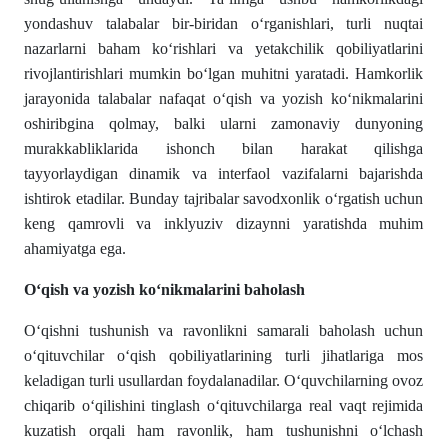
yondashuv talabalar bir-biridan oʻrganishlari, turli nuqtai
nazarlarni baham koʻrishlari va yetakchilik qobiliyatlarini
rivojlantirishlari mumkin boʻlgan muhitni yaratadi. Hamkorlik
jarayonida talabalar nafaqat oʻqish va yozish koʻnikmalarini
oshiribgina qolmay, balki ularni zamonaviy dunyoning
murakkabliklarida ishonch bilan harakat qilishga
tayyorlaydigan dinamik va interfaol vazifalarni bajarishda
ishtirok etadilar. Bunday tajribalar savodxonlik oʻrgatish uchun
keng qamrovli va inklyuziv dizaynni yaratishda muhim
ahamiyatga ega.
Oʻqish va yozish koʻnikmalarini baholash
Oʻqishni tushunish va ravonlikni samarali baholash uchun
oʻqituvchilar oʻqish qobiliyatlarining turli jihatlariga mos
keladigan turli usullardan foydalanadilar. Oʻquvchilarning ovoz
chiqarib oʻqilishini tinglash oʻqituvchilarga real vaqt rejimida
kuzatish orqali ham ravonlik, ham tushunishni oʻlchash