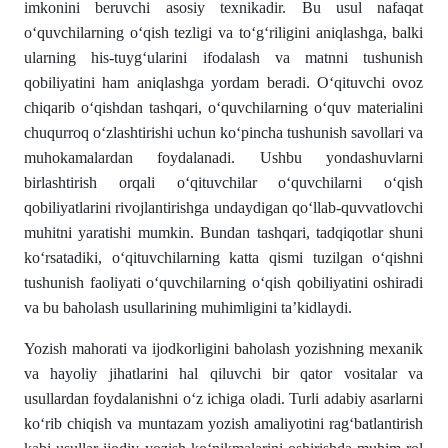
imkonini beruvchi asosiy texnikadir. Bu usul nafaqat
oʻquvchilarning oʻqish tezligi va toʻgʻriligini aniqlashga, balki
ularning his-tuygʻularini ifodalash va matnni tushunish
qobiliyatini ham aniqlashga yordam beradi. Oʻqituvchi ovoz
chiqarib oʻqishdan tashqari, oʻquvchilarning oʻquv materialini
chuqurroq oʻzlashtirishi uchun koʻpincha tushunish savollari va
muhokamalardan foydalanadi. Ushbu yondashuvlarni
birlashtirish orqali oʻqituvchilar oʻquvchilarni oʻqish
qobiliyatlarini rivojlantirishga undaydigan qoʻllab-quvvatlovchi
muhitni yaratishi mumkin. Bundan tashqari, tadqiqotlar shuni
koʻrsatadiki, oʻqituvchilarning katta qismi tuzilgan oʻqishni
tushunish faoliyati oʻquvchilarning oʻqish qobiliyatini oshiradi
va bu baholash usullarining muhimligini ta’kidlaydi.
Yozish mahorati va ijodkorligini baholash yozishning mexanik
va hayoliy jihatlarini hal qiluvchi bir qator vositalar va
usullardan foydalanishni oʻz ichiga oladi. Turli adabiy asarlarni
koʻrib chiqish va muntazam yozish amaliyotini ragʻbatlantirish