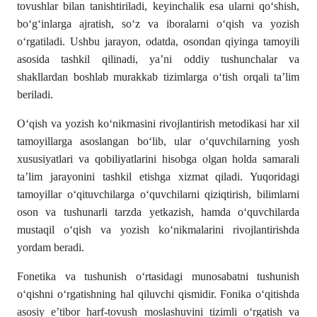
tovushlar bilan tanishtiriladi, keyinchalik esa ularni qoʻshish,
boʻgʻinlarga ajratish, soʻz va iboralarni oʻqish va yozish
oʻrgatiladi. Ushbu jarayon, odatda, osondan qiyinga tamoyili
asosida tashkil qilinadi, ya’ni oddiy tushunchalar va
shakllardan boshlab murakkab tizimlarga oʻtish orqali ta’lim
beriladi.
Oʻqish va yozish ko‘nikmasini rivojlantirish metodikasi har xil
tamoyillarga asoslangan boʻlib, ular oʻquvchilarning yosh
xususiyatlari va qobiliyatlarini hisobga olgan holda samarali
ta’lim jarayonini tashkil etishga xizmat qiladi. Yuqoridagi
tamoyillar oʻqituvchilarga oʻquvchilarni qiziqtirish, bilimlarni
oson va tushunarli tarzda yetkazish, hamda oʻquvchilarda
mustaqil oʻqish va yozish koʻnikmalarini rivojlantirishda
yordam beradi.
Fonetika va tushunish oʻrtasidagi munosabatni tushunish
oʻqishni oʻrgatishning hal qiluvchi qismidir. Fonika oʻqitishda
asosiy eʼtibor harf-tovush moslashuvini tizimli oʻrgatish va