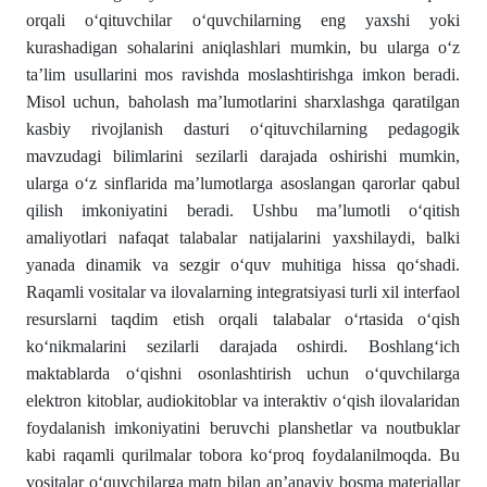
orqali oʻqituvchilar oʻquvchilarning eng yaxshi yoki
kurashadigan sohalarini aniqlashlari mumkin, bu ularga oʻz
ta’lim usullarini mos ravishda moslashtirishga imkon beradi.
Misol uchun, baholash ma’lumotlarini sharxlashga qaratilgan
kasbiy rivojlanish dasturi oʻqituvchilarning pedagogik
mavzudagi bilimlarini sezilarli darajada oshirishi mumkin,
ularga oʻz sinflarida ma’lumotlarga asoslangan qarorlar qabul
qilish imkoniyatini beradi. Ushbu ma’lumotli oʻqitish
amaliyotlari nafaqat talabalar natijalarini yaxshilaydi, balki
yanada dinamik va sezgir oʻquv muhitiga hissa qoʻshadi.
Raqamli vositalar va ilovalarning integratsiyasi turli xil interfaol
resurslarni taqdim etish orqali talabalar oʻrtasida oʻqish
koʻnikmalarini sezilarli darajada oshirdi. Boshlangʻich
maktablarda oʻqishni osonlashtirish uchun oʻquvchilarga
elektron kitoblar, audiokitoblar va interaktiv oʻqish ilovalaridan
foydalanish imkoniyatini beruvchi planshetlar va noutbuklar
kabi raqamli qurilmalar tobora koʻproq foydalanilmoqda. Bu
vositalar oʻquvchilarga matn bilan anʼanaviy bosma materiallar