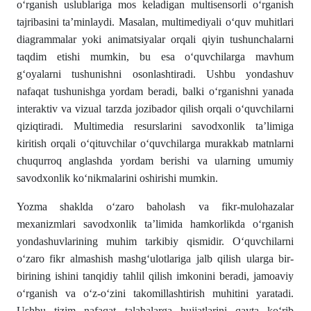
oʻrganish uslublariga mos keladigan multisensorli oʻrganish
tajribasini ta’minlaydi. Masalan, multimediyali oʻquv muhitlari
diagrammalar yoki animatsiyalar orqali qiyin tushunchalarni
taqdim etishi mumkin, bu esa oʻquvchilarga mavhum
gʻoyalarni tushunishni osonlashtiradi. Ushbu yondashuv
nafaqat tushunishga yordam beradi, balki oʻrganishni yanada
interaktiv va vizual tarzda jozibador qilish orqali oʻquvchilarni
qiziqtiradi. Multimedia resurslarini savodxonlik ta’limiga
kiritish orqali oʻqituvchilar oʻquvchilarga murakkab matnlarni
chuqurroq anglashda yordam berishi va ularning umumiy
savodxonlik koʻnikmalarini oshirishi mumkin.
Yozma shaklda oʻzaro baholash va fikr-mulohazalar
mexanizmlari savodxonlik ta’limida hamkorlikda oʻrganish
yondashuvlarining muhim tarkibiy qismidir. Oʻquvchilarni
oʻzaro fikr almashish mashgʻulotlariga jalb qilish ularga bir-
birining ishini tanqidiy tahlil qilish imkonini beradi, jamoaviy
oʻrganish va oʻz-oʻzini takomillashtirish muhitini yaratadi.
Ushbu tizim nafaqat talabalarga hujjatlarini qayta koʻrib