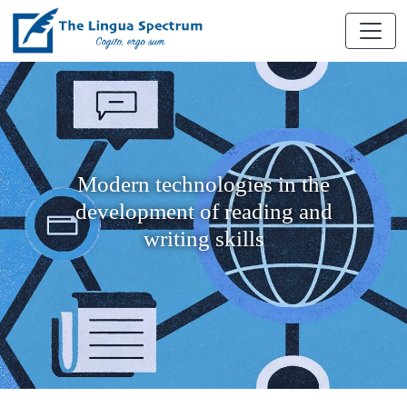
Modern technologies in the
development of reading and
writing skills