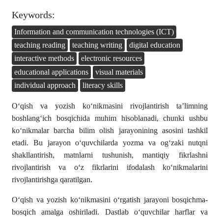
Keywords:
Information and communication technologies (ICT)
teaching reading
teaching writing
digital education
interactive methods
electronic resources
educational applications
visual materials
individual approach
literacy skills
Oʻqish va yozish ko‘nikmasini rivojlantirish ta’limning
boshlangʻich bosqichida muhim hisoblanadi, chunki ushbu
koʻnikmalar barcha bilim olish jarayonining asosini tashkil
etadi. Bu jarayon oʻquvchilarda yozma va ogʻzaki nutqni
shakllantirish, matnlarni tushunish, mantiqiy fikrlashni
rivojlantirish va oʻz fikrlarini ifodalash koʻnikmalarini
rivojlantirishga qaratilgan.
Oʻqish va yozish ko‘nikmasini oʻrgatish jarayoni bosqichma-
bosqich amalga oshiriladi. Dastlab oʻquvchilar harflar va