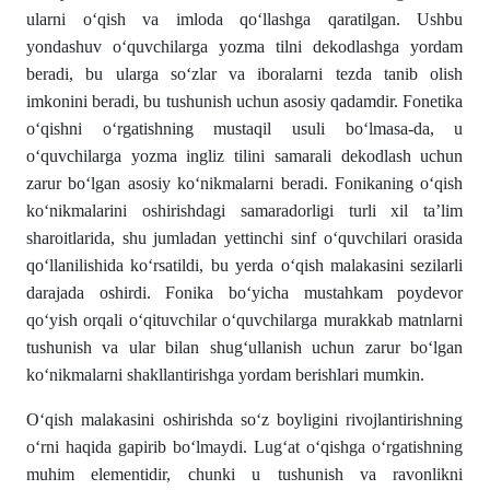
ularni oʻqish va imloda qoʻllashga qaratilgan. Ushbu
yondashuv oʻquvchilarga yozma tilni dekodlashga yordam
beradi, bu ularga soʻzlar va iboralarni tezda tanib olish
imkonini beradi, bu tushunish uchun asosiy qadamdir. Fonetika
oʻqishni oʻrgatishning mustaqil usuli boʻlmasa-da, u
oʻquvchilarga yozma ingliz tilini samarali dekodlash uchun
zarur boʻlgan asosiy koʻnikmalarni beradi. Fonikaning oʻqish
koʻnikmalarini oshirishdagi samaradorligi turli xil ta’lim
sharoitlarida, shu jumladan yettinchi sinf oʻquvchilari orasida
qoʻllanilishida koʻrsatildi, bu yerda oʻqish malakasini sezilarli
darajada oshirdi. Fonika boʻyicha mustahkam poydevor
qoʻyish orqali oʻqituvchilar oʻquvchilarga murakkab matnlarni
tushunish va ular bilan shugʻullanish uchun zarur boʻlgan
koʻnikmalarni shakllantirishga yordam berishlari mumkin.
Oʻqish malakasini oshirishda soʻz boyligini rivojlantirishning
oʻrni haqida gapirib boʻlmaydi. Lugʻat oʻqishga oʻrgatishning
muhim elementidir, chunki u tushunish va ravonlikni