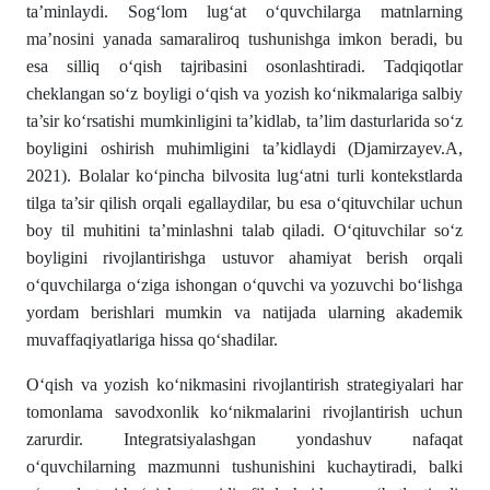
ta’minlaydi. Sogʻlom lugʻat oʻquvchilarga matnlarning
ma’nosini yanada samaraliroq tushunishga imkon beradi, bu
esa silliq oʻqish tajribasini osonlashtiradi. Tadqiqotlar
cheklangan soʻz boyligi oʻqish va yozish koʻnikmalariga salbiy
ta’sir koʻrsatishi mumkinligini ta’kidlab, ta’lim dasturlarida soʻz
boyligini oshirish muhimligini ta’kidlaydi (Djamirzayev.A,
2021). Bolalar koʻpincha bilvosita lugʻatni turli kontekstlarda
tilga ta’sir qilish orqali egallaydilar, bu esa oʻqituvchilar uchun
boy til muhitini ta’minlashni talab qiladi. Oʻqituvchilar soʻz
boyligini rivojlantirishga ustuvor ahamiyat berish orqali
oʻquvchilarga oʻziga ishongan oʻquvchi va yozuvchi boʻlishga
yordam berishlari mumkin va natijada ularning akademik
muvaffaqiyatlariga hissa qoʻshadilar.
Oʻqish va yozish ko‘nikmasini rivojlantirish strategiyalari har
tomonlama savodxonlik koʻnikmalarini rivojlantirish uchun
zarurdir. Integratsiyalashgan yondashuv nafaqat
oʻquvchilarning mazmunni tushunishini kuchaytiradi, balki