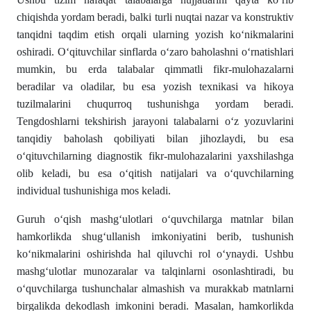
chiqishda yordam beradi, balki turli nuqtai nazar va konstruktiv
tanqidni taqdim etish orqali ularning yozish koʻnikmalarini
oshiradi. Oʻqituvchilar sinflarda oʻzaro baholashni oʻrnatishlari
mumkin, bu erda talabalar qimmatli fikr-mulohazalarni
beradilar va oladilar, bu esa yozish texnikasi va hikoya
tuzilmalarini chuqurroq tushunishga yordam beradi.
Tengdoshlarni tekshirish jarayoni talabalarni oʻz yozuvlarini
tanqidiy baholash qobiliyati bilan jihozlaydi, bu esa
oʻqituvchilarning diagnostik fikr-mulohazalarini yaxshilashga
olib keladi, bu esa oʻqitish natijalari va oʻquvchilarning
individual tushunishiga mos keladi.
Guruh oʻqish mashgʻulotlari oʻquvchilarga matnlar bilan
hamkorlikda shugʻullanish imkoniyatini berib, tushunish
koʻnikmalarini oshirishda hal qiluvchi rol oʻynaydi. Ushbu
mashgʻulotlar munozaralar va talqinlarni osonlashtiradi, bu
oʻquvchilarga tushunchalar almashish va murakkab matnlarni
birgalikda dekodlash imkonini beradi. Masalan, hamkorlikda