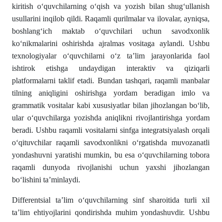
kiritish oʻquvchilarning oʻqish va yozish bilan shugʻullanish
usullarini inqilob qildi. Raqamli qurilmalar va ilovalar, ayniqsa,
boshlangʻich maktab oʻquvchilari uchun savodxonlik
koʻnikmalarini oshirishda ajralmas vositaga aylandi. Ushbu
texnologiyalar oʻquvchilarni oʻz ta’lim jarayonlarida faol
ishtirok etishga undaydigan interaktiv va qiziqarli
platformalarni taklif etadi. Bundan tashqari, raqamli manbalar
tilning aniqligini oshirishga yordam beradigan imlo va
grammatik vositalar kabi xususiyatlar bilan jihozlangan boʻlib,
ular oʻquvchilarga yozishda aniqlikni rivojlantirishga yordam
beradi. Ushbu raqamli vositalarni sinfga integratsiyalash orqali
oʻqituvchilar raqamli savodxonlikni oʻrgatishda muvozanatli
yondashuvni yaratishi mumkin, bu esa oʻquvchilarning tobora
raqamli dunyoda rivojlanishi uchun yaxshi jihozlangan
boʻlishini ta’minlaydi.
Differentsial ta’lim oʻquvchilarning sinf sharoitida turli xil
ta’lim ehtiyojlarini qondirishda muhim yondashuvdir. Ushbu