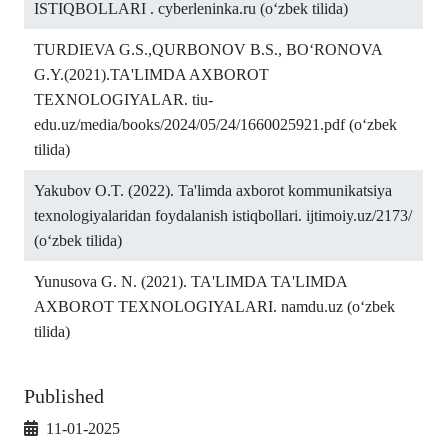
ISTIQBOLLARI . cyberleninka.ru (o‘zbek tilida)
TURDIEVA G.S.,QURBONOV B.S., BO‘RONOVA
G.Y.(2021).TA'LIMDA AXBOROT
TEXNOLOGIYALAR. tiu-
edu.uz/media/books/2024/05/24/1660025921.pdf (o‘zbek
tilida)
Yakubov O.T. (2022). Ta'limda axborot kommunikatsiya
texnologiyalaridan foydalanish istiqbollari. ijtimoiy.uz/2173/
(o‘zbek tilida)
Yunusova G. N. (2021). TA'LIMDA TA'LIMDA
AXBOROT TEXNOLOGIYALARI. namdu.uz (o‘zbek
tilida)
Published
11-01-2025