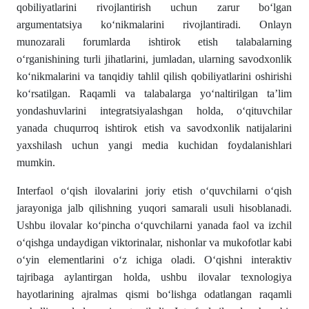
qobiliyatlarini rivojlantirish uchun zarur boʻlgan
argumentatsiya koʻnikmalarini rivojlantiradi. Onlayn
munozarali forumlarda ishtirok etish talabalarning
oʻrganishining turli jihatlarini, jumladan, ularning savodxonlik
koʻnikmalarini va tanqidiy tahlil qilish qobiliyatlarini oshirishi
koʻrsatilgan. Raqamli va talabalarga yoʻnaltirilgan ta’lim
yondashuvlarini integratsiyalashgan holda, oʻqituvchilar
yanada chuqurroq ishtirok etish va savodxonlik natijalarini
yaxshilash uchun yangi media kuchidan foydalanishlari
mumkin.
Interfaol oʻqish ilovalarini joriy etish oʻquvchilarni oʻqish
jarayoniga jalb qilishning yuqori samarali usuli hisoblanadi.
Ushbu ilovalar koʻpincha oʻquvchilarni yanada faol va izchil
oʻqishga undaydigan viktorinalar, nishonlar va mukofotlar kabi
oʻyin elementlarini oʻz ichiga oladi. Oʻqishni interaktiv
tajribaga aylantirgan holda, ushbu ilovalar texnologiya
hayotlarining ajralmas qismi boʻlishga odatlangan raqamli