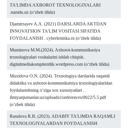
TA'LIMDA AXBOROT TEXNOLOGIYALARI
.namdu.uz (o‘zbek tilida)
Djamirzayev A.A. (2021) DARSLARDA AKTDAN
INNOVATSION TA'LIM VOSITASI SIFATIDA
FOYDALANISH . cyberleninka.ru (o‘zbek tilida)
Muminova M.M.(2024). Axborot-kommunikasiya
texnologiyalari vositalarini ishlab chiqish.
digitalmediakompitentlik.wordpress.com (o‘zbek tilida)
Muxidova O.N. (2024). Texnologiya darslarida raqamli
didaktika va axborot-kommunikatsiya texnologiyalaridan
foydalanishning oʻziga xos xususiyatlari .
ilmiyanjumanlar.uz/uploads/conferences/0022/5.5.pdf
(o‘zbek tilida)
Rasulova R.B. (2023). ADABIY TA'LIMDA RAQAMLI
TEXNOLOGIYALARDAN FOYDALANISH