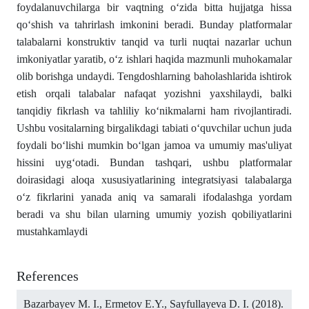
foydalanuvchilarga bir vaqtning oʻzida bitta hujjatga hissa
qoʻshish va tahrirlash imkonini beradi. Bunday platformalar
talabalarni konstruktiv tanqid va turli nuqtai nazarlar uchun
imkoniyatlar yaratib, oʻz ishlari haqida mazmunli muhokamalar
olib borishga undaydi. Tengdoshlarning baholashlarida ishtirok
etish orqali talabalar nafaqat yozishni yaxshilaydi, balki
tanqidiy fikrlash va tahliliy koʻnikmalarni ham rivojlantiradi.
Ushbu vositalarning birgalikdagi tabiati oʻquvchilar uchun juda
foydali boʻlishi mumkin boʻlgan jamoa va umumiy mas'uliyat
hissini uygʻotadi. Bundan tashqari, ushbu platformalar
doirasidagi aloqa xususiyatlarining integratsiyasi talabalarga
oʻz fikrlarini yanada aniq va samarali ifodalashga yordam
beradi va shu bilan ularning umumiy yozish qobiliyatlarini
mustahkamlaydi
References
Bazarbayev M. I., Ermetov E.Y., Sayfullayeva D. I. (2018).