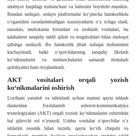
adabiyot haqidagi tushunchasi va bahosini boyitishi mumkin.
Bundan tashqari, onlayn platformalar koʻpincha hamkorlikda
oʻrganishni osonlashtiradigan xususiyatlarni oʻz ichiga oladi,
masalan, muhokama forumlari va izohlash vositalari, bu
talabalarni tanqidiy tahlil qilish va tengdoshlari bilan muloqot
qilishga undaydi. Bu hamkorlik jihati nafaqat tushunishni
kuchaytiradi, balki oʻquvchilarning tanqidiy fikrlash
koʻnikmalarini va tushunchalarini samarali ifodalash
qobiliyatini ham rivojlantiradi.
AKT vositalari orqali yozish
koʻnikmalarini oshirish
Loyihani yaratish va tahrirlash uchun matnni qayta ishlash
dasturidan foydalanish axborot-kommunikatsiya
texnologiyalari (AKT) orqali yozish koʻnikmalarini oshirishda
hal qiluvchi rol oʻynaydi. Ushbu vositalar oʻquvchilar oʻz
ishlarini osonlik bilan tuzishi, qayta koʻrib chiqishi va
formatlashi mumkin boʻlgan moslashuvchan muhitni taklif