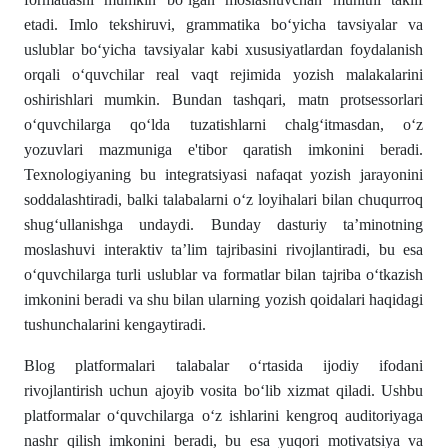
etadi. Imlo tekshiruvi, grammatika boʻyicha tavsiyalar va
uslublar boʻyicha tavsiyalar kabi xususiyatlardan foydalanish
orqali oʻquvchilar real vaqt rejimida yozish malakalarini
oshirishlari mumkin. Bundan tashqari, matn protsessorlari
oʻquvchilarga qoʻlda tuzatishlarni chalgʻitmasdan, oʻz
yozuvlari mazmuniga e'tibor qaratish imkonini beradi.
Texnologiyaning bu integratsiyasi nafaqat yozish jarayonini
soddalashtiradi, balki talabalarni oʻz loyihalari bilan chuqurroq
shugʻullanishga undaydi. Bunday dasturiy ta’minotning
moslashuvi interaktiv ta’lim tajribasini rivojlantiradi, bu esa
oʻquvchilarga turli uslublar va formatlar bilan tajriba oʻtkazish
imkonini beradi va shu bilan ularning yozish qoidalari haqidagi
tushunchalarini kengaytiradi.
Blog platformalari talabalar oʻrtasida ijodiy ifodani
rivojlantirish uchun ajoyib vosita boʻlib xizmat qiladi. Ushbu
platformalar oʻquvchilarga oʻz ishlarini kengroq auditoriyaga
nashr qilish imkonini beradi, bu esa yuqori motivatsiya va