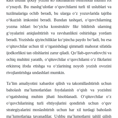
kabi usullar ijodiy yozish koʻnikmalarini oshirishda muhim rol
oʻynaydi. Bu mashgʻulotlar oʻquvchilarni turli til uslublari va
tuzilmalariga ochib beradi, bu ularga oʻz yozuvlarida tajriba
oʻtkazish imkonini beradi. Bundan tashqari, oʻquvchilarning
yozma ishlari boʻyicha konstruktiv fikr bildirish ularning
gʻoyalarini aniqlashtirish va ravshanlikni oshirishga yordam
beradi. Yozishda qiyinchiliklar koʻpincha paydo boʻladi, bu esa
oʻqituvchilar uchun til oʻrganishdagi qimmatli mahorat sifatida
ijodkorlikni tan olishlarini zarur qiladi. Qoʻllab-quvvatlovchi va
ochiq muhitni yaratib, oʻqituvchilar oʻquvchilarni oʻz fikrlarini
erkinroq ifoda etishga va oʻzlarining noyob yozish ovozini
rivojlantirishga undashlari mumkin.
Ta’lim amaliyotini xabardor qilish va takomillashtirish uchun
baholash ma’lumotlaridan foydalanish oʻqish va yozishni
oʻrgatishning muhim jihati hisoblanadi. Oʻqituvchilar oʻz
oʻquvchilarining turli ehtiyojlarini qondirish uchun oʻquv
strategiyalarini moslashtirish uchun har xil turdagi baholash
ma’lumotlariga tayanadilar. Ushbu ma’lumotlarni tahlil qilish