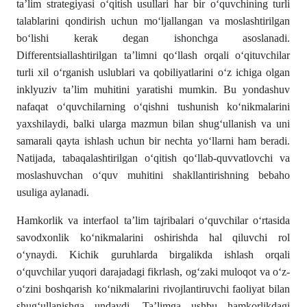
ta’lim strategiyasi oʻqitish usullari har bir oʻquvchining turli
talablarini qondirish uchun moʻljallangan va moslashtirilgan
boʻlishi kerak degan ishonchga asoslanadi.
Differentsiallashtirilgan ta’limni qoʻllash orqali oʻqituvchilar
turli xil oʻrganish uslublari va qobiliyatlarini oʻz ichiga olgan
inklyuziv ta’lim muhitini yaratishi mumkin. Bu yondashuv
nafaqat oʻquvchilarning oʻqishni tushunish koʻnikmalarini
yaxshilaydi, balki ularga mazmun bilan shugʻullanish va uni
samarali qayta ishlash uchun bir nechta yoʻllarni ham beradi.
Natijada, tabaqalashtirilgan oʻqitish qoʻllab-quvvatlovchi va
moslashuvchan oʻquv muhitini shakllantirishning bebaho
usuliga aylanadi.
Hamkorlik va interfaol ta’lim tajribalari oʻquvchilar oʻrtasida
savodxonlik koʻnikmalarini oshirishda hal qiluvchi rol
oʻynaydi. Kichik guruhlarda birgalikda ishlash orqali
oʻquvchilar yuqori darajadagi fikrlash, ogʻzaki muloqot va oʻz-
oʻzini boshqarish koʻnikmalarini rivojlantiruvchi faoliyat bilan
shugʻullanishga undaydi. Ta’limga ushbu hamkorlikdagi