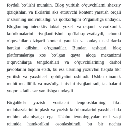
foydali boʻlishi mumkin. Blog yuritish oʻquvchilarni shaxsiy
qiziqishlari va fikrlarini aks ettiruvchi kontent yaratish orqali
oʻzlarining individualligi va ijodkorligini oʻrganishga undaydi.
Bloglarning interaktiv tabiati yozish va raqamli savodxonlik
koʻnikmalarini rivojlantirishni qoʻllab-quvvatlaydi, chunki
oʻquvchilar qiziqarli kontent yaratish va onlayn nashrlarda
harakat qilishni oʻrganadilar. Bundan tashqari, blog
platformalariga xos boʻlgan qayta aloqa mexanizmi
oʻquvchilarga tengdoshlari va oʻquvchilarining darhol
javoblarini taqdim etadi, bu esa ularning yozuvlari haqida fikr
yuritish va yaxshilash qobiliyatini oshiradi. Ushbu dinamik
muhit mualliflik va mas'uliyat hissini rivojlantiradi, talabalarni
yuqori sifatli asar yaratishga undaydi.
Birgalikda yozish vositalari tengdoshlarning fikr-
mulohazalarini toʻplash va yozish koʻnikmalarini yaxshilashda
muhim ahamiyatga ega. Ushbu texnologiyalar real vaqt
rejimida hamkorlikni osonlashtiradi, bu bir nechta