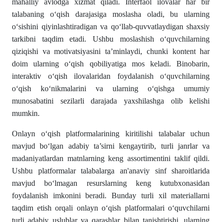
mahalliy avlodga xizmat qiladi. Interfaol ilovalar har bir
talabaning oʻqish darajasiga moslasha oladi, bu ularning
oʻsishini qiyinlashtiradigan va qoʻllab-quvvatlaydigan shaxsiy
tarkibni taqdim etadi. Ushbu moslashish oʻquvchilarning
qiziqishi va motivatsiyasini ta’minlaydi, chunki kontent har
doim ularning oʻqish qobiliyatiga mos keladi. Binobarin,
interaktiv oʻqish ilovalaridan foydalanish oʻquvchilarning
oʻqish koʻnikmalarini va ularning oʻqishga umumiy
munosabatini sezilarli darajada yaxshilashga olib kelishi
mumkin.
Onlayn oʻqish platformalarining kiritilishi talabalar uchun
mavjud boʻlgan adabiy ta’sirni kengaytirib, turli janrlar va
madaniyatlardan matnlarning keng assortimentini taklif qildi.
Ushbu platformalar talabalarga an'anaviy sinf sharoitlarida
mavjud boʻlmagan resurslarning keng kutubxonasidan
foydalanish imkonini beradi. Bunday turli xil materiallarni
taqdim etish orqali onlayn oʻqish platformalari oʻquvchilarni
turli adabiy uslublar va qarashlar bilan tanishtirishi, ularning