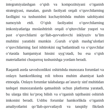
integratsiyalashgan oʻqish va kompozitsiyani oʻrganish
strategiyasi, masalan, guruh faoliyati orqali oʻquvchilarning
faolligini va tushunishni kuchaytirishda muhim salohiyatni
namoyish etdi. Oʻqish faoliyatini oʻquvchilarning
imkoniyatlariga moslashtirish orqali oʻqituvchilar yuqori va
past oʻquvchilarni qoʻllab-quvvatlovchi inklyuziv ta’lim
muhitini yaratishi mumkin .Guruh oʻqish mashgʻulotlari
oʻquvchilarning faol ishtirokini ragʻbatlantiradi va oʻquvchilar
oʻrtasida hamjamiyat hissini uygʻotadi, bu esa oʻqish
materiallarini chuqurroq tushunishga yordam beradi.
Raqamli asrda savodxonlikni oshirishda munozara forumlari va
onlayn hamkorlikning roli tobora muhim ahamiyat kasb
etmoqda. Onlayn forumlar talabalarga an’anaviy sinf muhitidan
tashqari munozaralarda qatnashish uchun platforma yaratadi,
bu ularga tilni koʻproq bilish va oʻrganish tajribasini oshirish
imkonini beradi. Ushbu forumlar hamkorlikda oʻrganish
amaliyotlarini qoʻllab-quvvatlaydi va tanqidiy fikrlash