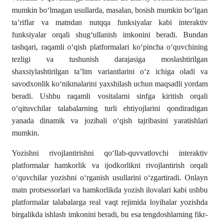
mumkin boʻlmagan usullarda, masalan, bosish mumkin boʻlgan
taʼriflar va matndan nutqqa funksiyalar kabi interaktiv
funksiyalar orqali shugʻullanish imkonini beradi. Bundan
tashqari, raqamli oʻqish platformalari koʻpincha oʻquvchining
tezligi va tushunish darajasiga moslashtirilgan
shaxsiylashtirilgan ta’lim variantlarini oʻz ichiga oladi va
savodxonlik koʻnikmalarini yaxshilash uchun maqsadli yordam
beradi. Ushbu raqamli vositalarni sinfga kiritish orqali
oʻqituvchilar talabalarning turli ehtiyojlarini qondiradigan
yanada dinamik va jozibali oʻqish tajribasini yaratishlari
mumkin.
Yozishni rivojlantirishni qoʻllab-quvvatlovchi interaktiv
platformalar hamkorlik va ijodkorlikni rivojlantirish orqali
oʻquvchilar yozishni oʻrganish usullarini oʻzgartiradi. Onlayn
matn protsessorlari va hamkorlikda yozish ilovalari kabi ushbu
platformalar talabalarga real vaqt rejimida loyihalar yozishda
birgalikda ishlash imkonini beradi, bu esa tengdoshlarning fikr-