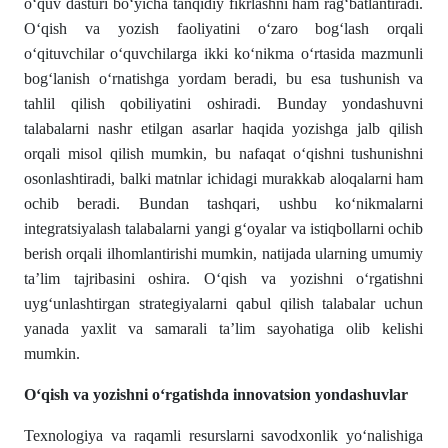
oʻquv dasturi boʻyicha tanqidiy fikrlashni ham ragʻbatlantiradi.
Oʻqish va yozish faoliyatini oʻzaro bogʻlash orqali
oʻqituvchilar oʻquvchilarga ikki koʻnikma oʻrtasida mazmunli
bogʻlanish oʻrnatishga yordam beradi, bu esa tushunish va
tahlil qilish qobiliyatini oshiradi. Bunday yondashuvni
talabalarni nashr etilgan asarlar haqida yozishga jalb qilish
orqali misol qilish mumkin, bu nafaqat oʻqishni tushunishni
osonlashtiradi, balki matnlar ichidagi murakkab aloqalarni ham
ochib beradi. Bundan tashqari, ushbu koʻnikmalarni
integratsiyalash talabalarni yangi gʻoyalar va istiqbollarni ochib
berish orqali ilhomlantirishi mumkin, natijada ularning umumiy
ta’lim tajribasini oshira. Oʻqish va yozishni oʻrgatishni
uygʻunlashtirgan strategiyalarni qabul qilish talabalar uchun
yanada yaxlit va samarali ta’lim sayohatiga olib kelishi
mumkin.
Oʻqish va yozishni oʻrgatishda innovatsion yondashuvlar
Texnologiya va raqamli resurslarni savodxonlik yoʻnalishiga