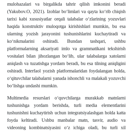
mulohazalari va birgalikda tahrir qilish imkonini beradi
(Yakubov.O, 2021). Izohlar boʻlimlari va qayta koʻrib chiqish
tarixi kabi xususiyatlar orqali talabalar oʻzlarining yozuvlari
haqida konstruktiv muloqotga kirishishlari mumkin, bu esa
ularning yozish jarayonini tushunishlarini kuchaytiradi va
koʻnikmalarini oshiradi. Bundan tashqari, ushbu
platformalarning aksariyati imlo va grammatikani tekshirish
vositalari bilan jihozlangan boʻlib, ular talabalarga xatolarni
aniqlash va tuzatishga yordam beradi, bu esa tilning aniqligini
oshiradi. Interfaol yozish platformalaridan foydalangan holda,
oʻqituvchilar talabalarni yanada ishonchli va malakali yozuvchi
boʻlishga undashi mumkin.
Multimedia resurslari oʻquvchilarga murakkab matnlarni
tushunishga yordam berishda, turli media elementlarini
tushunishni kuchaytirish uchun integratsiyalashgan holda katta
foyda keltiradi. Ushbu manbalar matn, tasvir, audio va
videoning kombinatsiyasini oʻz ichiga oladi, bu turli xil