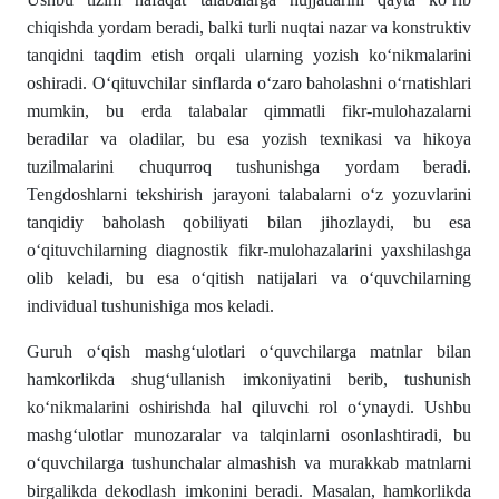
chiqishda yordam beradi, balki turli nuqtai nazar va konstruktiv
tanqidni taqdim etish orqali ularning yozish koʻnikmalarini
oshiradi. Oʻqituvchilar sinflarda oʻzaro baholashni oʻrnatishlari
mumkin, bu erda talabalar qimmatli fikr-mulohazalarni
beradilar va oladilar, bu esa yozish texnikasi va hikoya
tuzilmalarini chuqurroq tushunishga yordam beradi.
Tengdoshlarni tekshirish jarayoni talabalarni oʻz yozuvlarini
tanqidiy baholash qobiliyati bilan jihozlaydi, bu esa
oʻqituvchilarning diagnostik fikr-mulohazalarini yaxshilashga
olib keladi, bu esa oʻqitish natijalari va oʻquvchilarning
individual tushunishiga mos keladi.
Guruh oʻqish mashgʻulotlari oʻquvchilarga matnlar bilan
hamkorlikda shugʻullanish imkoniyatini berib, tushunish
koʻnikmalarini oshirishda hal qiluvchi rol oʻynaydi. Ushbu
mashgʻulotlar munozaralar va talqinlarni osonlashtiradi, bu
oʻquvchilarga tushunchalar almashish va murakkab matnlarni
birgalikda dekodlash imkonini beradi. Masalan, hamkorlikda