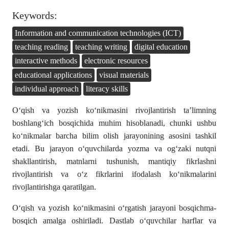
Keywords:
Information and communication technologies (ICT)
teaching reading
teaching writing
digital education
interactive methods
electronic resources
educational applications
visual materials
individual approach
literacy skills
Oʻqish va yozish ko‘nikmasini rivojlantirish ta’limning
boshlangʻich bosqichida muhim hisoblanadi, chunki ushbu
koʻnikmalar barcha bilim olish jarayonining asosini tashkil
etadi. Bu jarayon oʻquvchilarda yozma va ogʻzaki nutqni
shakllantirish, matnlarni tushunish, mantiqiy fikrlashni
rivojlantirish va oʻz fikrlarini ifodalash koʻnikmalarini
rivojlantirishga qaratilgan.
Oʻqish va yozish ko‘nikmasini oʻrgatish jarayoni bosqichma-
bosqich amalga oshiriladi. Dastlab oʻquvchilar harflar va