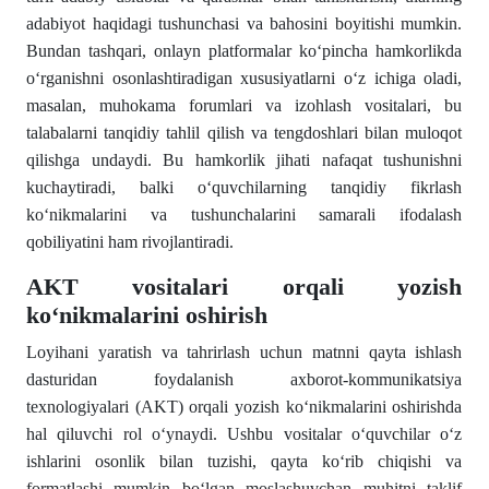
adabiyot haqidagi tushunchasi va bahosini boyitishi mumkin.
Bundan tashqari, onlayn platformalar koʻpincha hamkorlikda
oʻrganishni osonlashtiradigan xususiyatlarni oʻz ichiga oladi,
masalan, muhokama forumlari va izohlash vositalari, bu
talabalarni tanqidiy tahlil qilish va tengdoshlari bilan muloqot
qilishga undaydi. Bu hamkorlik jihati nafaqat tushunishni
kuchaytiradi, balki oʻquvchilarning tanqidiy fikrlash
koʻnikmalarini va tushunchalarini samarali ifodalash
qobiliyatini ham rivojlantiradi.
AKT vositalari orqali yozish
koʻnikmalarini oshirish
Loyihani yaratish va tahrirlash uchun matnni qayta ishlash
dasturidan foydalanish axborot-kommunikatsiya
texnologiyalari (AKT) orqali yozish koʻnikmalarini oshirishda
hal qiluvchi rol oʻynaydi. Ushbu vositalar oʻquvchilar oʻz
ishlarini osonlik bilan tuzishi, qayta koʻrib chiqishi va
formatlashi mumkin boʻlgan moslashuvchan muhitni taklif