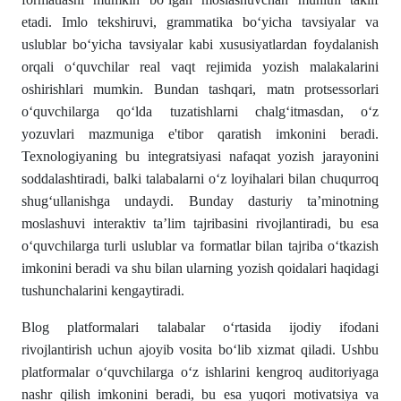
etadi. Imlo tekshiruvi, grammatika boʻyicha tavsiyalar va
uslublar boʻyicha tavsiyalar kabi xususiyatlardan foydalanish
orqali oʻquvchilar real vaqt rejimida yozish malakalarini
oshirishlari mumkin. Bundan tashqari, matn protsessorlari
oʻquvchilarga qoʻlda tuzatishlarni chalgʻitmasdan, oʻz
yozuvlari mazmuniga e'tibor qaratish imkonini beradi.
Texnologiyaning bu integratsiyasi nafaqat yozish jarayonini
soddalashtiradi, balki talabalarni oʻz loyihalari bilan chuqurroq
shugʻullanishga undaydi. Bunday dasturiy ta’minotning
moslashuvi interaktiv ta’lim tajribasini rivojlantiradi, bu esa
oʻquvchilarga turli uslublar va formatlar bilan tajriba oʻtkazish
imkonini beradi va shu bilan ularning yozish qoidalari haqidagi
tushunchalarini kengaytiradi.
Blog platformalari talabalar oʻrtasida ijodiy ifodani
rivojlantirish uchun ajoyib vosita boʻlib xizmat qiladi. Ushbu
platformalar oʻquvchilarga oʻz ishlarini kengroq auditoriyaga
nashr qilish imkonini beradi, bu esa yuqori motivatsiya va