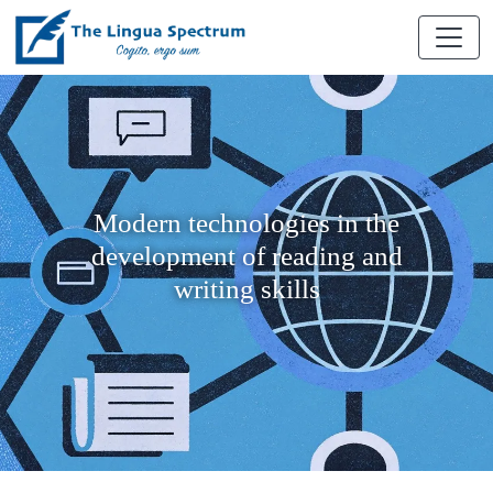
Modern technologies in the
development of reading and
writing skills