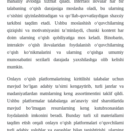
mahalliy avlodga xizmat qiladi. Interfaol ilovalar har bir
talabaning oʻqish darajasiga moslasha oladi, bu ularning
oʻsishini qiyinlashtiradigan va qoʻllab-quvvatlaydigan shaxsiy
tarkibni taqdim etadi. Ushbu moslashish oʻquvchilarning
qiziqishi va motivatsiyasini ta’minlaydi, chunki kontent har
doim ularning oʻqish qobiliyatiga mos keladi. Binobarin,
interaktiv oʻqish ilovalaridan foydalanish oʻquvchilarning
oʻqish koʻnikmalarini va ularning oʻqishga umumiy
munosabatini sezilarli darajada yaxshilashga olib kelishi
mumkin.
Onlayn oʻqish platformalarining kiritilishi talabalar uchun
mavjud boʻlgan adabiy ta’sirni kengaytirib, turli janrlar va
madaniyatlardan matnlarning keng assortimentini taklif qildi.
Ushbu platformalar talabalarga an'anaviy sinf sharoitlarida
mavjud boʻlmagan resurslarning keng kutubxonasidan
foydalanish imkonini beradi. Bunday turli xil materiallarni
taqdim etish orqali onlayn oʻqish platformalari oʻquvchilarni
turli adabiy uslublar va qarashlar bilan tanishtirishi, ularning