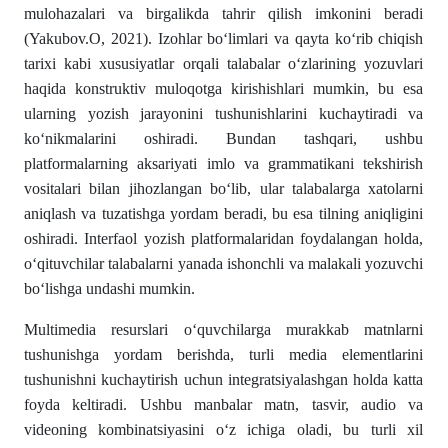
mulohazalari va birgalikda tahrir qilish imkonini beradi
(Yakubov.O, 2021). Izohlar boʻlimlari va qayta koʻrib chiqish
tarixi kabi xususiyatlar orqali talabalar oʻzlarining yozuvlari
haqida konstruktiv muloqotga kirishishlari mumkin, bu esa
ularning yozish jarayonini tushunishlarini kuchaytiradi va
koʻnikmalarini oshiradi. Bundan tashqari, ushbu
platformalarning aksariyati imlo va grammatikani tekshirish
vositalari bilan jihozlangan boʻlib, ular talabalarga xatolarni
aniqlash va tuzatishga yordam beradi, bu esa tilning aniqligini
oshiradi. Interfaol yozish platformalaridan foydalangan holda,
oʻqituvchilar talabalarni yanada ishonchli va malakali yozuvchi
boʻlishga undashi mumkin.
Multimedia resurslari oʻquvchilarga murakkab matnlarni
tushunishga yordam berishda, turli media elementlarini
tushunishni kuchaytirish uchun integratsiyalashgan holda katta
foyda keltiradi. Ushbu manbalar matn, tasvir, audio va
videoning kombinatsiyasini oʻz ichiga oladi, bu turli xil