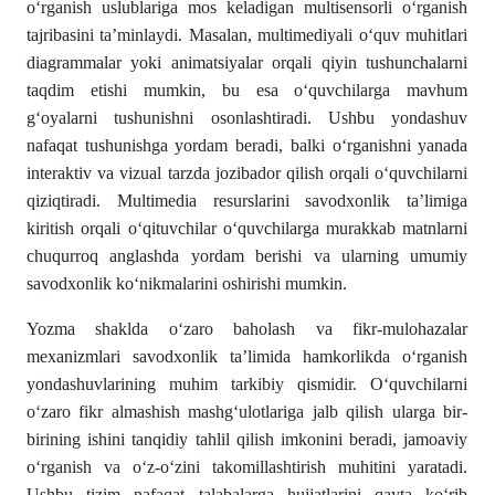
oʻrganish uslublariga mos keladigan multisensorli oʻrganish
tajribasini ta’minlaydi. Masalan, multimediyali oʻquv muhitlari
diagrammalar yoki animatsiyalar orqali qiyin tushunchalarni
taqdim etishi mumkin, bu esa oʻquvchilarga mavhum
gʻoyalarni tushunishni osonlashtiradi. Ushbu yondashuv
nafaqat tushunishga yordam beradi, balki oʻrganishni yanada
interaktiv va vizual tarzda jozibador qilish orqali oʻquvchilarni
qiziqtiradi. Multimedia resurslarini savodxonlik ta’limiga
kiritish orqali oʻqituvchilar oʻquvchilarga murakkab matnlarni
chuqurroq anglashda yordam berishi va ularning umumiy
savodxonlik koʻnikmalarini oshirishi mumkin.
Yozma shaklda oʻzaro baholash va fikr-mulohazalar
mexanizmlari savodxonlik ta’limida hamkorlikda oʻrganish
yondashuvlarining muhim tarkibiy qismidir. Oʻquvchilarni
oʻzaro fikr almashish mashgʻulotlariga jalb qilish ularga bir-
birining ishini tanqidiy tahlil qilish imkonini beradi, jamoaviy
oʻrganish va oʻz-oʻzini takomillashtirish muhitini yaratadi.
Ushbu tizim nafaqat talabalarga hujjatlarini qayta koʻrib