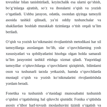
tovushlar bilan tanishtiriladi, keyinchalik esa ularni qoʻshish,
boʻgʻinlarga ajratish, soʻz va iboralarni oʻqish va yozish
oʻrgatiladi. Ushbu jarayon, odatda, osondan qiyinga tamoyili
asosida tashkil qilinadi, ya’ni oddiy tushunchalar va
shakllardan boshlab murakkab tizimlarga oʻtish orqali ta’lim
beriladi.
Oʻqish va yozish ko‘nikmasini rivojlantirish metodikasi har xil
tamoyillarga asoslangan boʻlib, ular oʻquvchilarning yosh
xususiyatlari va qobiliyatlarini hisobga olgan holda samarali
ta’lim jarayonini tashkil etishga xizmat qiladi. Yuqoridagi
tamoyillar oʻqituvchilarga oʻquvchilarni qiziqtirish, bilimlarni
oson va tushunarli tarzda yetkazish, hamda oʻquvchilarda
mustaqil oʻqish va yozish koʻnikmalarini rivojlantirishda
yordam beradi.
Fonetika va tushunish oʻrtasidagi munosabatni tushunish
oʻqishni oʻrgatishning hal qiluvchi qismidir. Fonika oʻqitishda
asosiy eʼtibor harf-tovush moslashuvini tizimli oʻrgatish va