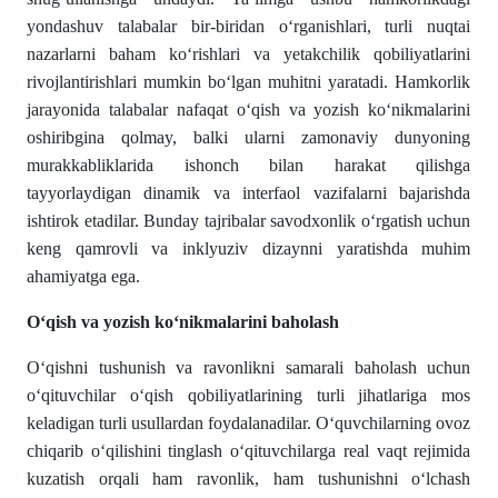
yondashuv talabalar bir-biridan oʻrganishlari, turli nuqtai
nazarlarni baham koʻrishlari va yetakchilik qobiliyatlarini
rivojlantirishlari mumkin boʻlgan muhitni yaratadi. Hamkorlik
jarayonida talabalar nafaqat oʻqish va yozish koʻnikmalarini
oshiribgina qolmay, balki ularni zamonaviy dunyoning
murakkabliklarida ishonch bilan harakat qilishga
tayyorlaydigan dinamik va interfaol vazifalarni bajarishda
ishtirok etadilar. Bunday tajribalar savodxonlik oʻrgatish uchun
keng qamrovli va inklyuziv dizaynni yaratishda muhim
ahamiyatga ega.
Oʻqish va yozish koʻnikmalarini baholash
Oʻqishni tushunish va ravonlikni samarali baholash uchun
oʻqituvchilar oʻqish qobiliyatlarining turli jihatlariga mos
keladigan turli usullardan foydalanadilar. Oʻquvchilarning ovoz
chiqarib oʻqilishini tinglash oʻqituvchilarga real vaqt rejimida
kuzatish orqali ham ravonlik, ham tushunishni oʻlchash