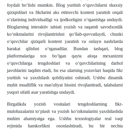
foydali boʻlishi mumkin. Blog yuritish oʻquvchilarni shaxsiy
qiziqishlari va fikrlarini aks ettiruvchi kontent yaratish orqali
oʻzlarining individualligi va ijodkorligini oʻrganishga undaydi.
Bloglarning interaktiv tabiati yozish va raqamli savodxonlik
koʻnikmalarini rivojlantirishni qoʻllab-quvvatlaydi, chunki
oʻquvchilar qiziqarli kontent yaratish va onlayn nashrlarda
harakat qilishni oʻrganadilar. Bundan tashqari, blog
platformalariga xos boʻlgan qayta aloqa mexanizmi
oʻquvchilarga tengdoshlari va oʻquvchilarining darhol
javoblarini taqdim etadi, bu esa ularning yozuvlari haqida fikr
yuritish va yaxshilash qobiliyatini oshiradi. Ushbu dinamik
muhit mualliflik va mas'uliyat hissini rivojlantiradi, talabalarni
yuqori sifatli asar yaratishga undaydi.
Birgalikda yozish vositalari tengdoshlarning fikr-
mulohazalarini toʻplash va yozish koʻnikmalarini yaxshilashda
muhim ahamiyatga ega. Ushbu texnologiyalar real vaqt
rejimida hamkorlikni osonlashtiradi, bu bir nechta