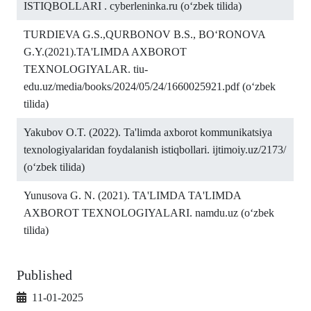
ISTIQBOLLARI . cyberleninka.ru (o‘zbek tilida)
TURDIEVA G.S.,QURBONOV B.S., BO‘RONOVA
G.Y.(2021).TA'LIMDA AXBOROT
TEXNOLOGIYALAR. tiu-
edu.uz/media/books/2024/05/24/1660025921.pdf (o‘zbek
tilida)
Yakubov O.T. (2022). Ta'limda axborot kommunikatsiya
texnologiyalaridan foydalanish istiqbollari. ijtimoiy.uz/2173/
(o‘zbek tilida)
Yunusova G. N. (2021). TA'LIMDA TA'LIMDA
AXBOROT TEXNOLOGIYALARI. namdu.uz (o‘zbek
tilida)
Published
11-01-2025