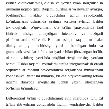
kiritish oʻquvchilarning oʻqish va yozish bilan shugʻullanish
usullarini inqilob qildi. Raqamli qurilmalar va ilovalar, ayniqsa,
boshlangʻich maktab oʻquvchilari uchun savodxonlik
koʻnikmalarini oshirishda ajralmas vositaga aylandi. Ushbu
texnologiyalar oʻquvchilarni oʻz ta’lim jarayonlarida faol
ishtirok etishga undaydigan interaktiv va qiziqarli
platformalarni taklif etadi. Bundan tashqari, raqamli manbalar
tilning aniqligini oshirishga yordam beradigan imlo va
grammatik vositalar kabi xususiyatlar bilan jihozlangan boʻlib,
ular oʻquvchilarga yozishda aniqlikni rivojlantirishga yordam
beradi. Ushbu raqamli vositalarni sinfga integratsiyalash orqali
oʻqituvchilar raqamli savodxonlikni oʻrgatishda muvozanatli
yondashuvni yaratishi mumkin, bu esa oʻquvchilarning tobora
raqamli dunyoda rivojlanishi uchun yaxshi jihozlangan
boʻlishini ta’minlaydi.
Differentsial ta’lim oʻquvchilarning sinf sharoitida turli xil
ta’lim ehtiyojlarini qondirishda muhim yondashuvdir. Ushbu