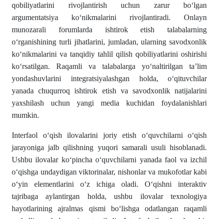
qobiliyatlarini rivojlantirish uchun zarur boʻlgan
argumentatsiya koʻnikmalarini rivojlantiradi. Onlayn
munozarali forumlarda ishtirok etish talabalarning
oʻrganishining turli jihatlarini, jumladan, ularning savodxonlik
koʻnikmalarini va tanqidiy tahlil qilish qobiliyatlarini oshirishi
koʻrsatilgan. Raqamli va talabalarga yoʻnaltirilgan ta’lim
yondashuvlarini integratsiyalashgan holda, oʻqituvchilar
yanada chuqurroq ishtirok etish va savodxonlik natijalarini
yaxshilash uchun yangi media kuchidan foydalanishlari
mumkin.
Interfaol oʻqish ilovalarini joriy etish oʻquvchilarni oʻqish
jarayoniga jalb qilishning yuqori samarali usuli hisoblanadi.
Ushbu ilovalar koʻpincha oʻquvchilarni yanada faol va izchil
oʻqishga undaydigan viktorinalar, nishonlar va mukofotlar kabi
oʻyin elementlarini oʻz ichiga oladi. Oʻqishni interaktiv
tajribaga aylantirgan holda, ushbu ilovalar texnologiya
hayotlarining ajralmas qismi boʻlishga odatlangan raqamli