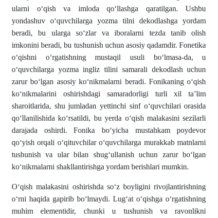
ularni oʻqish va imloda qoʻllashga qaratilgan. Ushbu
yondashuv oʻquvchilarga yozma tilni dekodlashga yordam
beradi, bu ularga soʻzlar va iboralarni tezda tanib olish
imkonini beradi, bu tushunish uchun asosiy qadamdir. Fonetika
oʻqishni oʻrgatishning mustaqil usuli boʻlmasa-da, u
oʻquvchilarga yozma ingliz tilini samarali dekodlash uchun
zarur boʻlgan asosiy koʻnikmalarni beradi. Fonikaning oʻqish
koʻnikmalarini oshirishdagi samaradorligi turli xil ta’lim
sharoitlarida, shu jumladan yettinchi sinf oʻquvchilari orasida
qoʻllanilishida koʻrsatildi, bu yerda oʻqish malakasini sezilarli
darajada oshirdi. Fonika boʻyicha mustahkam poydevor
qoʻyish orqali oʻqituvchilar oʻquvchilarga murakkab matnlarni
tushunish va ular bilan shugʻullanish uchun zarur boʻlgan
koʻnikmalarni shakllantirishga yordam berishlari mumkin.
Oʻqish malakasini oshirishda soʻz boyligini rivojlantirishning
oʻrni haqida gapirib boʻlmaydi. Lugʻat oʻqishga oʻrgatishning
muhim elementidir, chunki u tushunish va ravonlikni