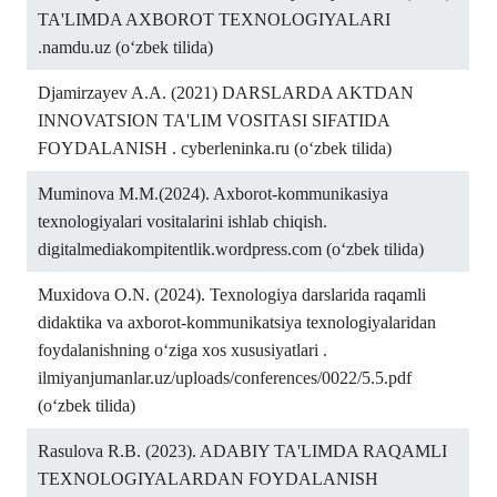
TA'LIMDA AXBOROT TEXNOLOGIYALARI
.namdu.uz (o‘zbek tilida)
Djamirzayev A.A. (2021) DARSLARDA AKTDAN
INNOVATSION TA'LIM VOSITASI SIFATIDA
FOYDALANISH . cyberleninka.ru (o‘zbek tilida)
Muminova M.M.(2024). Axborot-kommunikasiya
texnologiyalari vositalarini ishlab chiqish.
digitalmediakompitentlik.wordpress.com (o‘zbek tilida)
Muxidova O.N. (2024). Texnologiya darslarida raqamli
didaktika va axborot-kommunikatsiya texnologiyalaridan
foydalanishning oʻziga xos xususiyatlari .
ilmiyanjumanlar.uz/uploads/conferences/0022/5.5.pdf
(o‘zbek tilida)
Rasulova R.B. (2023). ADABIY TA'LIMDA RAQAMLI
TEXNOLOGIYALARDAN FOYDALANISH