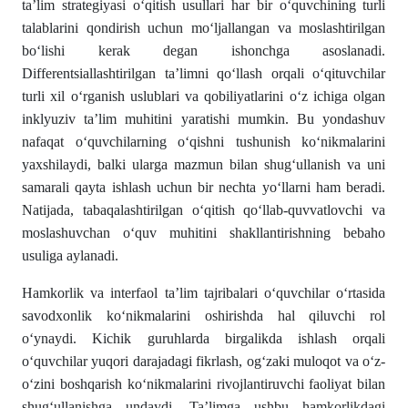
ta’lim strategiyasi oʻqitish usullari har bir oʻquvchining turli
talablarini qondirish uchun moʻljallangan va moslashtirilgan
boʻlishi kerak degan ishonchga asoslanadi.
Differentsiallashtirilgan ta’limni qoʻllash orqali oʻqituvchilar
turli xil oʻrganish uslublari va qobiliyatlarini oʻz ichiga olgan
inklyuziv ta’lim muhitini yaratishi mumkin. Bu yondashuv
nafaqat oʻquvchilarning oʻqishni tushunish koʻnikmalarini
yaxshilaydi, balki ularga mazmun bilan shugʻullanish va uni
samarali qayta ishlash uchun bir nechta yoʻllarni ham beradi.
Natijada, tabaqalashtirilgan oʻqitish qoʻllab-quvvatlovchi va
moslashuvchan oʻquv muhitini shakllantirishning bebaho
usuliga aylanadi.
Hamkorlik va interfaol ta’lim tajribalari oʻquvchilar oʻrtasida
savodxonlik koʻnikmalarini oshirishda hal qiluvchi rol
oʻynaydi. Kichik guruhlarda birgalikda ishlash orqali
oʻquvchilar yuqori darajadagi fikrlash, ogʻzaki muloqot va oʻz-
oʻzini boshqarish koʻnikmalarini rivojlantiruvchi faoliyat bilan
shugʻullanishga undaydi. Ta’limga ushbu hamkorlikdagi