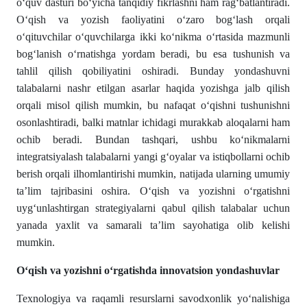
oʻquv dasturi boʻyicha tanqidiy fikrlashni ham ragʻbatlantiradi.
Oʻqish va yozish faoliyatini oʻzaro bogʻlash orqali
oʻqituvchilar oʻquvchilarga ikki koʻnikma oʻrtasida mazmunli
bogʻlanish oʻrnatishga yordam beradi, bu esa tushunish va
tahlil qilish qobiliyatini oshiradi. Bunday yondashuvni
talabalarni nashr etilgan asarlar haqida yozishga jalb qilish
orqali misol qilish mumkin, bu nafaqat oʻqishni tushunishni
osonlashtiradi, balki matnlar ichidagi murakkab aloqalarni ham
ochib beradi. Bundan tashqari, ushbu koʻnikmalarni
integratsiyalash talabalarni yangi gʻoyalar va istiqbollarni ochib
berish orqali ilhomlantirishi mumkin, natijada ularning umumiy
ta’lim tajribasini oshira. Oʻqish va yozishni oʻrgatishni
uygʻunlashtirgan strategiyalarni qabul qilish talabalar uchun
yanada yaxlit va samarali ta’lim sayohatiga olib kelishi
mumkin.
Oʻqish va yozishni oʻrgatishda innovatsion yondashuvlar
Texnologiya va raqamli resurslarni savodxonlik yoʻnalishiga