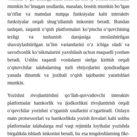
mumkin boʻlmagan usullarda, masalan, bosish mumkin boʻlgan
taʼriflar va matndan nutqqa funksiyalar kabi interaktiv
funksiyalar orqali shugʻullanish imkonini beradi. Bundan
tashqari, raqamli oʻqish platformalari koʻpincha oʻquvchining
tezligi va tushunish darajasiga moslashtirilgan
shaxsiylashtirilgan ta’lim variantlarini oʻz ichiga oladi va
savodxonlik koʻnikmalarini yaxshilash uchun maqsadli yordam
beradi. Ushbu raqamli vositalarni sinfga kiritish orqali
oʻqituvchilar talabalarning turli ehtiyojlarini qondiradigan
yanada dinamik va jozibali oʻqish tajribasini yaratishlari
mumkin.
Yozishni rivojlantirishni qoʻllab-quvvatlovchi interaktiv
platformalar hamkorlik va ijodkorlikni rivojlantirish orqali
oʻquvchilar yozishni oʻrganish usullarini oʻzgartiradi. Onlayn
matn protsessorlari va hamkorlikda yozish ilovalari kabi ushbu
platformalar talabalarga real vaqt rejimida loyihalar yozishda
birgalikda ishlash imkonini beradi, bu esa tengdoshlarning fikr-