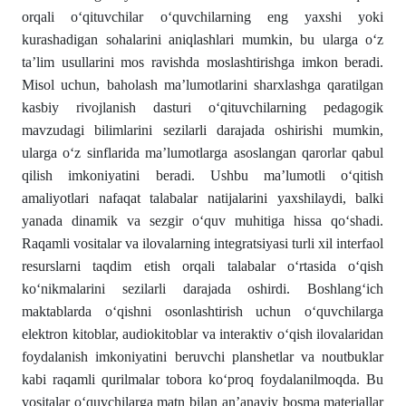
orqali oʻqituvchilar oʻquvchilarning eng yaxshi yoki
kurashadigan sohalarini aniqlashlari mumkin, bu ularga oʻz
ta’lim usullarini mos ravishda moslashtirishga imkon beradi.
Misol uchun, baholash ma’lumotlarini sharxlashga qaratilgan
kasbiy rivojlanish dasturi oʻqituvchilarning pedagogik
mavzudagi bilimlarini sezilarli darajada oshirishi mumkin,
ularga oʻz sinflarida ma’lumotlarga asoslangan qarorlar qabul
qilish imkoniyatini beradi. Ushbu ma’lumotli oʻqitish
amaliyotlari nafaqat talabalar natijalarini yaxshilaydi, balki
yanada dinamik va sezgir oʻquv muhitiga hissa qoʻshadi.
Raqamli vositalar va ilovalarning integratsiyasi turli xil interfaol
resurslarni taqdim etish orqali talabalar oʻrtasida oʻqish
koʻnikmalarini sezilarli darajada oshirdi. Boshlangʻich
maktablarda oʻqishni osonlashtirish uchun oʻquvchilarga
elektron kitoblar, audiokitoblar va interaktiv oʻqish ilovalaridan
foydalanish imkoniyatini beruvchi planshetlar va noutbuklar
kabi raqamli qurilmalar tobora koʻproq foydalanilmoqda. Bu
vositalar oʻquvchilarga matn bilan anʼanaviy bosma materiallar