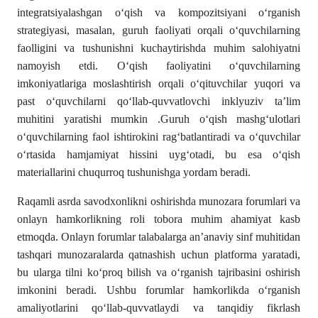
integratsiyalashgan oʻqish va kompozitsiyani oʻrganish
strategiyasi, masalan, guruh faoliyati orqali oʻquvchilarning
faolligini va tushunishni kuchaytirishda muhim salohiyatni
namoyish etdi. Oʻqish faoliyatini oʻquvchilarning
imkoniyatlariga moslashtirish orqali oʻqituvchilar yuqori va
past oʻquvchilarni qoʻllab-quvvatlovchi inklyuziv ta’lim
muhitini yaratishi mumkin .Guruh oʻqish mashgʻulotlari
oʻquvchilarning faol ishtirokini ragʻbatlantiradi va oʻquvchilar
oʻrtasida hamjamiyat hissini uygʻotadi, bu esa oʻqish
materiallarini chuqurroq tushunishga yordam beradi.
Raqamli asrda savodxonlikni oshirishda munozara forumlari va
onlayn hamkorlikning roli tobora muhim ahamiyat kasb
etmoqda. Onlayn forumlar talabalarga an’anaviy sinf muhitidan
tashqari munozaralarda qatnashish uchun platforma yaratadi,
bu ularga tilni koʻproq bilish va oʻrganish tajribasini oshirish
imkonini beradi. Ushbu forumlar hamkorlikda oʻrganish
amaliyotlarini qoʻllab-quvvatlaydi va tanqidiy fikrlash