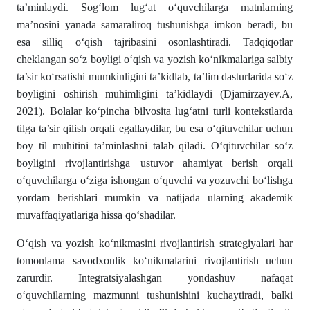
ta’minlaydi. Sogʻlom lugʻat oʻquvchilarga matnlarning
ma’nosini yanada samaraliroq tushunishga imkon beradi, bu
esa silliq oʻqish tajribasini osonlashtiradi. Tadqiqotlar
cheklangan soʻz boyligi oʻqish va yozish koʻnikmalariga salbiy
ta’sir koʻrsatishi mumkinligini ta’kidlab, ta’lim dasturlarida soʻz
boyligini oshirish muhimligini ta’kidlaydi (Djamirzayev.A,
2021). Bolalar koʻpincha bilvosita lugʻatni turli kontekstlarda
tilga ta’sir qilish orqali egallaydilar, bu esa oʻqituvchilar uchun
boy til muhitini ta’minlashni talab qiladi. Oʻqituvchilar soʻz
boyligini rivojlantirishga ustuvor ahamiyat berish orqali
oʻquvchilarga oʻziga ishongan oʻquvchi va yozuvchi boʻlishga
yordam berishlari mumkin va natijada ularning akademik
muvaffaqiyatlariga hissa qoʻshadilar.
Oʻqish va yozish ko‘nikmasini rivojlantirish strategiyalari har
tomonlama savodxonlik koʻnikmalarini rivojlantirish uchun
zarurdir. Integratsiyalashgan yondashuv nafaqat
oʻquvchilarning mazmunni tushunishini kuchaytiradi, balki