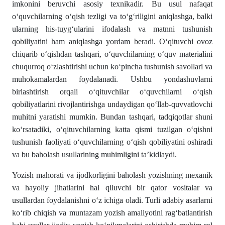
imkonini beruvchi asosiy texnikadir. Bu usul nafaqat
oʻquvchilarning oʻqish tezligi va toʻgʻriligini aniqlashga, balki
ularning his-tuygʻularini ifodalash va matnni tushunish
qobiliyatini ham aniqlashga yordam beradi. Oʻqituvchi ovoz
chiqarib oʻqishdan tashqari, oʻquvchilarning oʻquv materialini
chuqurroq oʻzlashtirishi uchun koʻpincha tushunish savollari va
muhokamalardan foydalanadi. Ushbu yondashuvlarni
birlashtirish orqali oʻqituvchilar oʻquvchilarni oʻqish
qobiliyatlarini rivojlantirishga undaydigan qoʻllab-quvvatlovchi
muhitni yaratishi mumkin. Bundan tashqari, tadqiqotlar shuni
koʻrsatadiki, oʻqituvchilarning katta qismi tuzilgan oʻqishni
tushunish faoliyati oʻquvchilarning oʻqish qobiliyatini oshiradi
va bu baholash usullarining muhimligini ta’kidlaydi.
Yozish mahorati va ijodkorligini baholash yozishning mexanik
va hayoliy jihatlarini hal qiluvchi bir qator vositalar va
usullardan foydalanishni oʻz ichiga oladi. Turli adabiy asarlarni
koʻrib chiqish va muntazam yozish amaliyotini ragʻbatlantirish