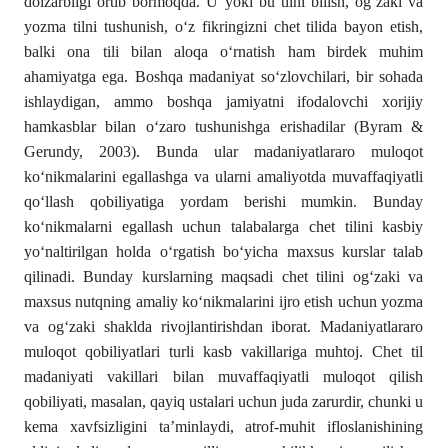
dolzarbligi ortib bormoqda. U yoki bu tilni bilish, og‘zaki va
yozma tilni tushunish, o‘z fikringizni chet tilida bayon etish,
balki ona tili bilan aloqa o‘rnatish ham birdek muhim
ahamiyatga ega. Boshqa madaniyat so‘zlovchilari, bir sohada
ishlaydigan, ammo boshqa jamiyatni ifodalovchi xorijiy
hamkasblar bilan o‘zaro tushunishga erishadilar (Byram &
Gerundy, 2003). Bunda ular madaniyatlararo muloqot
ko‘nikmalarini egallashga va ularni amaliyotda muvaffaqiyatli
qo‘llash qobiliyatiga yordam berishi mumkin. Bunday
ko‘nikmalarni egallash uchun talabalarga chet tilini kasbiy
yo‘naltirilgan holda o‘rgatish bo‘yicha maxsus kurslar talab
qilinadi. Bunday kurslarning maqsadi chet tilini og‘zaki va
maxsus nutqning amaliy ko‘nikmalarini ijro etish uchun yozma
va og‘zaki shaklda rivojlantirishdan iborat. Madaniyatlararo
muloqot qobiliyatlari turli kasb vakillariga muhtoj. Chet til
madaniyati vakillari bilan muvaffaqiyatli muloqot qilish
qobiliyati, masalan, qayiq ustalari uchun juda zarurdir, chunki u
kema xavfsizligini ta’minlaydi, atrof-muhit ifloslanishining