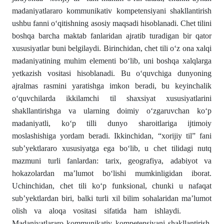
madaniyatlararo kommunikativ kompetensiyani shakllantirish
ushbu fanni o‘qitishning asosiy maqsadi hisoblanadi. Chet tilini
boshqa barcha maktab fanlaridan ajratib turadigan bir qator
xususiyatlar buni belgilaydi. Birinchidan, chet tili o‘z ona xalqi
madaniyatining muhim elementi bo‘lib, uni boshqa xalqlarga
yetkazish vositasi hisoblanadi. Bu o‘quvchiga dunyoning
ajralmas rasmini yaratishga imkon beradi, bu keyinchalik
o‘quvchilarda ikkilamchi til shaxsiyat xususiyatlarini
shakllantirishga va ularning doimiy o‘zgaruvchan ko‘p
madaniyatli, ko‘p tilli dunyo sharoitlariga ijtimoiy
moslashishiga yordam beradi. Ikkinchidan, “xorijiy til” fani
sub’yektlararo xususiyatga ega bo‘lib, u chet tilidagi nutq
mazmuni turli fanlardan: tarix, geografiya, adabiyot va
hokazolardan ma’lumot bo‘lishi mumkinligidan iborat.
Uchinchidan, chet tili ko‘p funksional, chunki u nafaqat
sub’yektlardan biri, balki turli xil bilim sohalaridan ma’lumot
olish va aloqa vositasi sifatida ham ishlaydi.
Madaniyatlararo kommunikativ kompetensiyani shakllantirish,