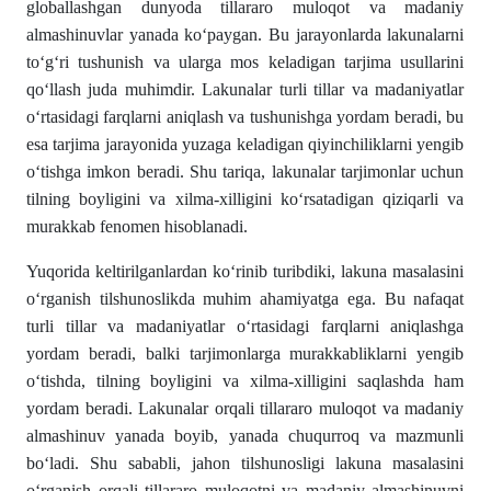
globallashgan dunyoda tillararo muloqot va madaniy
almashinuvlar yanada kо‘paygan. Bu jarayonlarda lakunalarni
tо‘g‘ri tushunish va ularga mos keladigan tarjima usullarini
qо‘llash juda muhimdir. Lakunalar turli tillar va madaniyatlar
о‘rtasidagi farqlarni aniqlash va tushunishga yordam beradi, bu
esa tarjima jarayonida yuzaga keladigan qiyinchiliklarni yengib
о‘tishga imkon beradi. Shu tariqa, lakunalar tarjimonlar uchun
tilning boyligini va xilma-xilligini kо‘rsatadigan qiziqarli va
murakkab fenomen hisoblanadi.
Yuqorida keltirilganlardan kо‘rinib turibdiki, lakuna masalasini
о‘rganish tilshunoslikda muhim ahamiyatga ega. Bu nafaqat
turli tillar va madaniyatlar о‘rtasidagi farqlarni aniqlashga
yordam beradi, balki tarjimonlarga murakkabliklarni yengib
о‘tishda, tilning boyligini va xilma-xilligini saqlashda ham
yordam beradi. Lakunalar orqali tillararo muloqot va madaniy
almashinuv yanada boyib, yanada chuqurroq va mazmunli
bо‘ladi. Shu sababli, jahon tilshunosligi lakuna masalasini
о‘rganish orqali tillararo muloqotni va madaniy almashinuvni