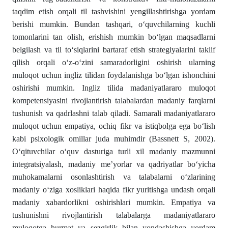
taqdim etish orqali til tashvishini yengillashtirishga yordam
berishi mumkin. Bundan tashqari, o‘quvchilarning kuchli
tomonlarini tan olish, erishish mumkin bo‘lgan maqsadlarni
belgilash va til to‘siqlarini bartaraf etish strategiyalarini taklif
qilish orqali o‘z-o‘zini samaradorligini oshirish ularning
muloqot uchun ingliz tilidan foydalanishga bo‘lgan ishonchini
oshirishi mumkin. Ingliz tilida madaniyatlararo muloqot
kompetensiyasini rivojlantirish talabalardan madaniy farqlarni
tushunish va qadrlashni talab qiladi. Samarali madaniyatlararo
muloqot uchun empatiya, ochiq fikr va istiqbolga ega bo‘lish
kabi psixologik omillar juda muhimdir (Bassnett S, 2002).
O‘qituvchilar o‘quv dasturiga turli xil madaniy mazmunni
integratsiyalash, madaniy me’yorlar va qadriyatlar bo‘yicha
muhokamalarni osonlashtirish va talabalarni o‘zlarining
madaniy o‘ziga xosliklari haqida fikr yuritishga undash orqali
madaniy xabardorlikni oshirishlari mumkin. Empatiya va
tushunishni rivojlantirish talabalarga madaniyatlararo
muloqotga hurmat va sezgirlik bilan yondashishga yordam