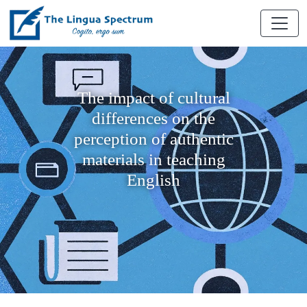
The impact of cultural
differences on the
perception of authentic
materials in teaching
English