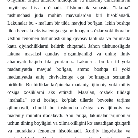
boyitishga hissa qо‘shadi. Tilshunoslik sohasida "lakuna"
tushunchasi juda muhim mavzulardan biri hisoblanadi.
Lakunalar bu - ma'lum bir tilda mavjud bо‘lgan, lekin boshqa
tilda bevosita ekvivalentga ega bо‘lmagan sо‘zlar yoki iboralar.
Ushbu fenomen tilshunoslikning qiyosiy tahlilida va tarjimada
katta qiyinchiliklarni keltirib chiqaradi. Jahon tilshunosligida
lakuna masalasi qanday о‘rganilganligi va uning ilmiy
ahamiyati haqida fikr yuritamiz. Lakuna - bu bir til yoki
madaniyatda mavjud bо‘lgan, ammo boshqa til yoki
madaniyatda aniq ekvivalentga ega bо‘lmagan semantik
birlikdir. Bu birliklar kо‘pincha madaniy, ijtimoiy yoki milliy
о‘ziga xosliklarni aks ettiradi. Masalan, о‘zbek tilidagi
"mahalla" sо‘zi boshqa kо‘plab tillarda bevosita tarjima
qilinmaydi, chunki bu tushuncha о‘ziga xos ijtimoiy va
madaniy muhitni ifodalaydi. Shu tariqa, lakunalar tarjimonlar
uchun tilning boyligini va xilma-xilligini kо‘rsatadigan qiziqarli
va murakkab fenomen hisoblanadi. Xorijiy lingvistika va