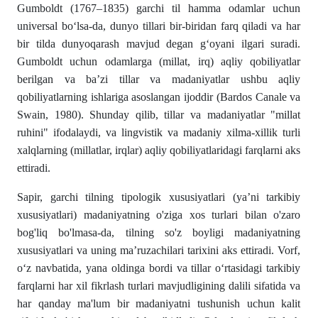
Gumboldt (1767–1835) garchi til hamma odamlar uchun
universal bo‘lsa-da, dunyo tillari bir-biridan farq qiladi va har
bir tilda dunyoqarash mavjud degan g‘oyani ilgari suradi.
Gumboldt uchun odamlarga (millat, irq) aqliy qobiliyatlar
berilgan va ba’zi tillar va madaniyatlar ushbu aqliy
qobiliyatlarning ishlariga asoslangan ijoddir (Bardos Canale va
Swain, 1980). Shunday qilib, tillar va madaniyatlar "millat
ruhini" ifodalaydi, va lingvistik va madaniy xilma-xillik turli
xalqlarning (millatlar, irqlar) aqliy qobiliyatlaridagi farqlarni aks
ettiradi.
Sapir, garchi tilning tipologik xususiyatlari (ya’ni tarkibiy
xususiyatlari) madaniyatning o'ziga xos turlari bilan o'zaro
bog'liq bo'lmasa-da, tilning so'z boyligi madaniyatning
xususiyatlari va uning ma’ruzachilari tarixini aks ettiradi. Vorf,
o‘z navbatida, yana oldinga bordi va tillar o‘rtasidagi tarkibiy
farqlarni har xil fikrlash turlari mavjudligining dalili sifatida va
har qanday ma'lum bir madaniyatni tushunish uchun kalit