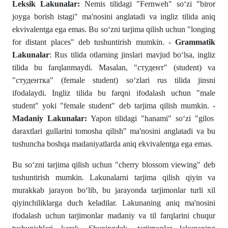
Leksik Lakunalar:
Nemis tilidagi "Fernweh" sо‘zi "biror
joyga borish istagi" ma'nosini anglatadi va ingliz tilida aniq
ekvivalentga ega emas. Bu sо‘zni tarjima qilish uchun "longing
for distant places" deb tushuntirish mumkin. -
Grammatik
Lakunalar
: Rus tilida otlarning jinslari mavjud bо‘lsa, ingliz
tilida bu farqlanmaydi. Masalan, "студент" (student) va
"студентка" (female student) sо‘zlari rus tilida jinsni
ifodalaydi. Ingliz tilida bu farqni ifodalash uchun "male
student" yoki "female student" deb tarjima qilish mumkin. -
Madaniy Lakunalar:
Yapon tilidagi "hanami" sо‘zi "gilos
daraxtlari gullarini tomosha qilish" ma'nosini anglatadi va bu
tushuncha boshqa madaniyatlarda aniq ekvivalentga ega emas.
Bu sо‘zni tarjima qilish uchun "cherry blossom viewing" deb
tushuntirish mumkin. Lakunalarni tarjima qilish qiyin va
murakkab jarayon bо‘lib, bu jarayonda tarjimonlar turli xil
qiyinchiliklarga duch keladilar. Lakunaning aniq ma'nosini
ifodalash uchun tarjimonlar madaniy va til farqlarini chuqur