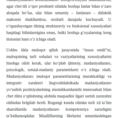
agar chet tili o‘quv predmeti sifatida boshqa fanlar bilan o‘zaro
aloqada bo‘lsa, ular bilan umumiy – fanlararo – didaktik
makonni shakllantirsa, sezilarli darajada kuchayadi. U
o‘rganilayotgan tilning strukturaviy va funksional xususiyatlari
haqidagi bilimlarnigina emas, balki boshqa g‘oyalarning keng
doirasini ham o‘z ichiga oladi.
Ushbu tilda muloqot qilish jarayonida “inson omili”ni,
muloqotning turli sohalari va vaziyatlarining xususiyatlarini
hisobga olish kerak, ular ko‘plab ijtimoiy, madaniyatlararo,
psixologik, sotsial-madaniy parametrlarni o‘z ichiga oladi.
Madaniyatlararo muloqot parametrlarining murakkabligi va
integrativ xarakteri lingvodidaktikada madaniyatlararo
yo‘nalish pozitsiyalarining mustahkamlanishi munosabati bilan
chet tilini o‘qitishning alohida maqsadini ilgari surish zaruratini
oldindan belgilab berdi. Bugungi kunda olimlar turli xil ta’lim
sharoitlarida madaniyatlararo kompetensiya zarurligini
ta’kidlamoqdalar. Mualliflarning fikrlarini umumlashtirgan