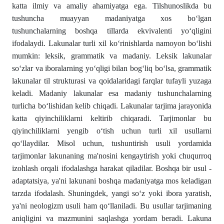
katta ilmiy va amaliy ahamiyatga ega. Tilshunoslikda bu
tushuncha muayyan madaniyatga xos bо‘lgan
tushunchalarning boshqa tillarda ekvivalenti yо‘qligini
ifodalaydi. Lakunalar turli xil kо‘rinishlarda namoyon bо‘lishi
mumkin: leksik, grammatik va madaniy. Leksik lakunalar
sо‘zlar va iboralarning yо‘qligi bilan bog‘liq bо‘lsa, grammatik
lakunalar til strukturasi va qoidalaridagi farqlar tufayli yuzaga
keladi. Madaniy lakunalar esa madaniy tushunchalarning
turlicha bо‘lishidan kelib chiqadi. Lakunalar tarjima jarayonida
katta qiyinchiliklarni keltirib chiqaradi. Tarjimonlar bu
qiyinchiliklarni yengib о‘tish uchun turli xil usullarni
qо‘llaydilar. Misol uchun, tushuntirish usuli yordamida
tarjimonlar lakunaning ma'nosini kengaytirish yoki chuqurroq
izohlash orqali ifodalashga harakat qiladilar. Boshqa bir usul -
adaptatsiya, ya'ni lakunani boshqa madaniyatga mos keladigan
tarzda ifodalash. Shuningdek, yangi sо‘z yoki ibora yaratish,
ya'ni neologizm usuli ham qо‘llaniladi. Bu usullar tarjimaning
aniqligini va mazmunini saqlashga yordam beradi. Lakuna