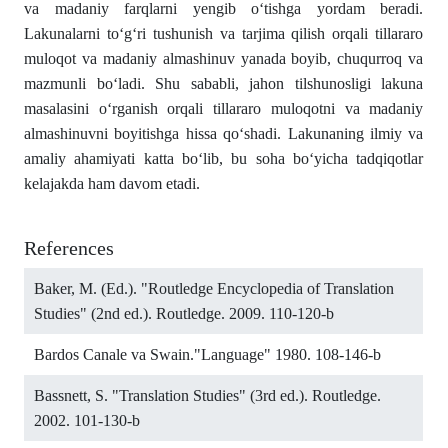
va madaniy farqlarni yengib о‘tishga yordam beradi.
Lakunalarni tо‘g‘ri tushunish va tarjima qilish orqali tillararo
muloqot va madaniy almashinuv yanada boyib, chuqurroq va
mazmunli bо‘ladi. Shu sababli, jahon tilshunosligi lakuna
masalasini о‘rganish orqali tillararo muloqotni va madaniy
almashinuvni boyitishga hissa qо‘shadi. Lakunaning ilmiy va
amaliy ahamiyati katta bо‘lib, bu soha bо‘yicha tadqiqotlar
kelajakda ham davom etadi.
References
Baker, M. (Ed.). "Routledge Encyclopedia of Translation
Studies" (2nd ed.). Routledge. 2009. 110-120-b
Bardos Canale va Swain."Language" 1980. 108-146-b
Bassnett, S. "Translation Studies" (3rd ed.). Routledge.
2002. 101-130-b