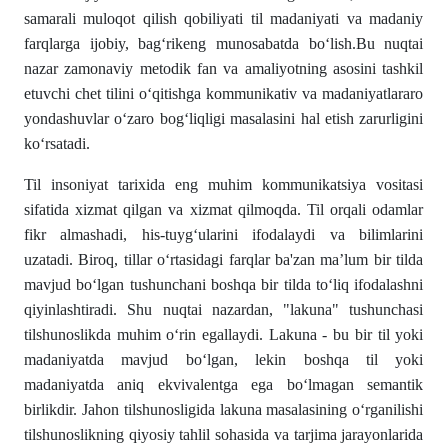
samarali muloqot qilish qobiliyati til madaniyati va madaniy
farqlarga ijobiy, bag‘rikeng munosabatda bo‘lish.Bu nuqtai
nazar zamonaviy metodik fan va amaliyotning asosini tashkil
etuvchi chet tilini o‘qitishga kommunikativ va madaniyatlararo
yondashuvlar o‘zaro bog‘liqligi masalasini hal etish zarurligini
ko‘rsatadi.
Til insoniyat tarixida eng muhim kommunikatsiya vositasi
sifatida xizmat qilgan va xizmat qilmoqda. Til orqali odamlar
fikr almashadi, his-tuyg‘ularini ifodalaydi va bilimlarini
uzatadi. Biroq, tillar о‘rtasidagi farqlar ba'zan ma’lum bir tilda
mavjud bо‘lgan tushunchani boshqa bir tilda tо‘liq ifodalashni
qiyinlashtiradi. Shu nuqtai nazardan, "lakuna" tushunchasi
tilshunoslikda muhim о‘rin egallaydi. Lakuna - bu bir til yoki
madaniyatda mavjud bо‘lgan, lekin boshqa til yoki
madaniyatda aniq ekvivalentga ega bо‘lmagan semantik
birlikdir. Jahon tilshunosligida lakuna masalasining о‘rganilishi
tilshunoslikning qiyosiy tahlil sohasida va tarjima jarayonlarida