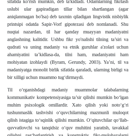
sifatida ko'rish mumkin, deb ta'kidladi. Odamlarning fikrlash
uslubi ular gapiradigan tillar bilan shartlangan (agar
aniqlanmagan bo'lsa) deb taxmin qiladigan lingvistik nisbiylik
printsipi odatda Sapir-Vorf gipotezasi deb nomlanadi. Shu
nuqtai nazardan, til har qanday muayyan madaniyatni
anglashning kalitidir. Ushbu fikr yo'nalishi tilning ta’siri va
qudrati va uning madaniy va etnik guruhlar a'zolari uchun
ahamiyatini ta’kidlasa-da, tilni ham, madaniyatni ham
mohiyatan izohlaydi (Byram, Gerundy, 2003). Ya’ni, til va
madaniyatga monolit birlik sifatida qaraladi, ularning birligi va
bir xilligi uchun muammo tug‘dirmaydi.
Til o‘rganishdagi madaniy muammolar talabalarning
kommunikativ kompetensiyasiga ta’sir qilishi mumkin bo‘lgan
muhim psixologik omillardir. Xato qilish yoki noto‘g‘ri
tushunmaslik tashvishi o‘quvchilarning mazmunli muloqot
qilish istagiga to‘sqinlik qilishi mumkin. O‘qituvchilar qo‘llab-
quvvatlovchi va tanqidsiz o‘quv muhitini yaratish, tavakkal
qilishni rag‘batlantirish va konstruktiv fikr-mulohazalarni