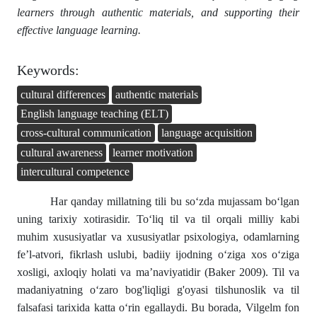
learners through authentic materials, and supporting their
effective language learning.
Keywords:
cultural differences
authentic materials
English language teaching (ELT)
cross-cultural communication
language acquisition
cultural awareness
learner motivation
intercultural competence
Har qanday millatning tili bu so‘zda mujassam bo‘lgan
uning tarixiy xotirasidir. To‘liq til va til orqali milliy kabi
muhim xususiyatlar va xususiyatlar psixologiya, odamlarning
fe’l-atvori, fikrlash uslubi, badiiy ijodning o‘ziga xos o‘ziga
xosligi, axloqiy holati va ma’naviyatidir (Baker 2009). Til va
madaniyatning o‘zaro bog'liqligi g'oyasi tilshunoslik va til
falsafasi tarixida katta o‘rin egallaydi. Bu borada, Vilgelm fon