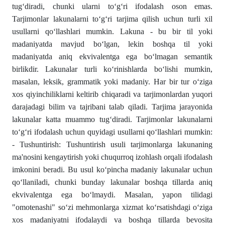
tug‘diradi, chunki ularni tо‘g‘ri ifodalash oson emas.
Tarjimonlar lakunalarni tо‘g‘ri tarjima qilish uchun turli xil
usullarni qо‘llashlari mumkin. Lakuna - bu bir til yoki
madaniyatda mavjud bо‘lgan, lekin boshqa til yoki
madaniyatda aniq ekvivalentga ega bо‘lmagan semantik
birlikdir. Lakunalar turli kо‘rinishlarda bо‘lishi mumkin,
masalan, leksik, grammatik yoki madaniy. Har bir tur о‘ziga
xos qiyinchiliklarni keltirib chiqaradi va tarjimonlardan yuqori
darajadagi bilim va tajribani talab qiladi. Tarjima jarayonida
lakunalar katta muammo tug‘diradi. Tarjimonlar lakunalarni
tо‘g‘ri ifodalash uchun quyidagi usullarni qо‘llashlari mumkin:
- Tushuntirish: Tushuntirish usuli tarjimonlarga lakunaning
ma'nosini kengaytirish yoki chuqurroq izohlash orqali ifodalash
imkonini beradi. Bu usul kо‘pincha madaniy lakunalar uchun
qо‘llaniladi, chunki bunday lakunalar boshqa tillarda aniq
ekvivalentga ega bо‘lmaydi. Masalan, yapon tilidagi
"omotenashi" sо‘zi mehmonlarga xizmat kо‘rsatishdagi о‘ziga
xos madaniyatni ifodalaydi va boshqa tillarda bevosita