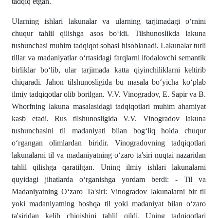
tadqiq etgan.
Ularning ishlari lakunalar va ularning tarjimadagi о‘rnini
chuqur tahlil qilishga asos bо‘ldi. Tilshunoslikda lakuna
tushunchasi muhim tadqiqot sohasi hisoblanadi. Lakunalar turli
tillar va madaniyatlar о‘rtasidagi farqlarni ifodalovchi semantik
birliklar bо‘lib, ular tarjimada katta qiyinchiliklarni keltirib
chiqaradi. Jahon tilshunosligida bu masala bо‘yicha kо‘plab
ilmiy tadqiqotlar olib borilgan. V.V. Vinogradov, E. Sapir va B.
Whorfning lakuna masalasidagi tadqiqotlari muhim ahamiyat
kasb etadi. Rus tilshunosligida V.V. Vinogradov lakuna
tushunchasini til madaniyati bilan bog‘liq holda chuqur
о‘rgangan olimlardan biridir. Vinogradovning tadqiqotlari
lakunalarni til va madaniyatning о‘zaro ta'siri nuqtai nazaridan
tahlil qilishga qaratilgan. Uning ilmiy ishlari lakunalarni
quyidagi jihatlarda о‘rganishga yordam berdi: - Til va
Madaniyatning О‘zaro Ta'siri: Vinogradov lakunalarni bir til
yoki madaniyatning boshqa til yoki madaniyat bilan о‘zaro
ta'siridan kelib chiqishini tahlil qildi. Uning tadqiqotlari