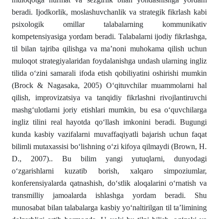
beradi. Ijodkorlik, moslashuvchanlik va strategik fikrlash kabi
psixologik omillar talabalarning kommunikativ
kompetensiyasiga yordam beradi. Talabalarni ijodiy fikrlashga,
til bilan tajriba qilishga va ma’noni muhokama qilish uchun
muloqot strategiyalaridan foydalanishga undash ularning ingliz
tilida o‘zini samarali ifoda etish qobiliyatini oshirishi mumkin
(Brock & Nagasaka, 2005) O‘qituvchilar muammolarni hal
qilish, improvizatsiya va tanqidiy fikrlashni rivojlantiruvchi
mashg‘ulotlarni joriy etishlari mumkin, bu esa o‘quvchilarga
ingliz tilini real hayotda qo‘llash imkonini beradi. Bugungi
kunda kasbiy vazifalarni muvaffaqiyatli bajarish uchun faqat
bilimli mutaxassisi bo‘lishning o‘zi kifoya qilmaydi (Brown, H.
D., 2007).. Bu bilim yangi yutuqlarni, dunyodagi
o‘zgarishlarni kuzatib borish, xalqaro simpoziumlar,
konferensiyalarda qatnashish, do‘stlik aloqalarini o‘rnatish va
transmilliy jamoalarda ishlashga yordam beradi. Shu
munosabat bilan talabalarga kasbiy yo‘naltirilgan til ta’limining