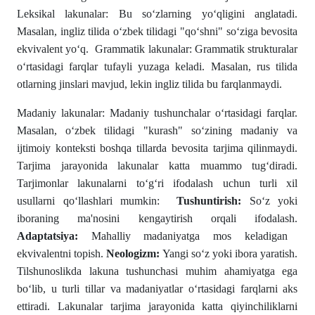
Leksikal lakunalar: Bu sо‘zlarning yо‘qligini anglatadi.
Masalan, ingliz tilida о‘zbek tilidagi "qо‘shni" sо‘ziga bevosita
ekvivalent yо‘q. Grammatik lakunalar: Grammatik strukturalar
о‘rtasidagi farqlar tufayli yuzaga keladi. Masalan, rus tilida
otlarning jinslari mavjud, lekin ingliz tilida bu farqlanmaydi.
Madaniy lakunalar: Madaniy tushunchalar о‘rtasidagi farqlar.
Masalan, о‘zbek tilidagi "kurash" sо‘zining madaniy va
ijtimoiy konteksti boshqa tillarda bevosita tarjima qilinmaydi.
Tarjima jarayonida lakunalar katta muammo tug‘diradi.
Tarjimonlar lakunalarni tо‘g‘ri ifodalash uchun turli xil
usullarni qо‘llashlari mumkin:
Tushuntirish:
Sо‘z yoki
iboraning ma'nosini kengaytirish orqali ifodalash.
Adaptatsiya:
Mahalliy madaniyatga mos keladigan
ekvivalentni topish.
Neologizm:
Yangi sо‘z yoki ibora yaratish.
Tilshunoslikda lakuna tushunchasi muhim ahamiyatga ega
bо‘lib, u turli tillar va madaniyatlar о‘rtasidagi farqlarni aks
ettiradi. Lakunalar tarjima jarayonida katta qiyinchiliklarni