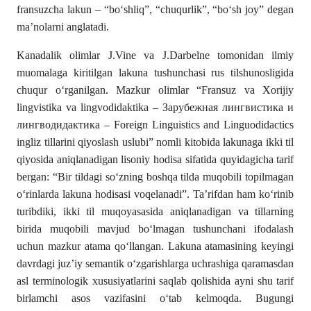
fransuzcha lakun – “bо‘shliq”, “chuqurlik”, “bо‘sh joy” degan
ma’nolarni anglatadi.
Kanadalik olimlar J.Vine va J.Darbelne tomonidan ilmiy
muomalaga kiritilgan lakuna tushunchasi rus tilshunosligida
chuqur о‘rganilgan. Mazkur olimlar “Fransuz va Xorijiy
lingvistika va lingvodidaktika – Зарубежная лингвистика и
лингводидактика – Foreign Linguistics and Linguodidactics
ingliz tillarini qiyoslash uslubi” nomli kitobida lakunaga ikki til
qiyosida aniqlanadigan lisoniy hodisa sifatida quyidagicha tarif
bergan: “Bir tildagi sо‘zning boshqa tilda muqobili topilmagan
о‘rinlarda lakuna hodisasi voqelanadi”. Ta’rifdan ham kо‘rinib
turibdiki, ikki til muqoyasasida aniqlanadigan va tillarning
birida muqobili mavjud bо‘lmagan tushunchani ifodalash
uchun mazkur atama qо‘llangan. Lakuna atamasining keyingi
davrdagi juz’iy semantik о‘zgarishlarga uchrashiga qaramasdan
asl terminologik xususiyatlarini saqlab qolishida ayni shu tarif
birlamchi asos vazifasini о‘tab kelmoqda. Bugungi