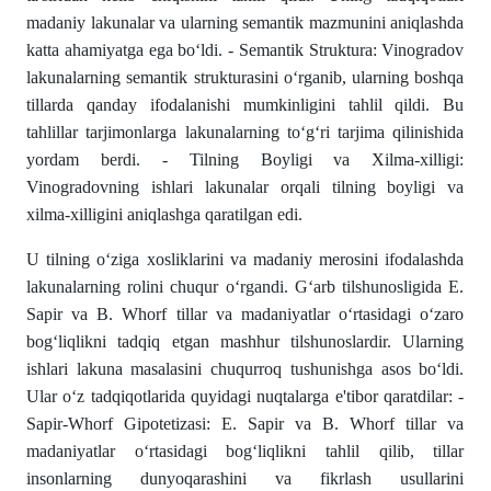
madaniy lakunalar va ularning semantik mazmunini aniqlashda
katta ahamiyatga ega bо‘ldi. - Semantik Struktura: Vinogradov
lakunalarning semantik strukturasini о‘rganib, ularning boshqa
tillarda qanday ifodalanishi mumkinligini tahlil qildi. Bu
tahlillar tarjimonlarga lakunalarning tо‘g‘ri tarjima qilinishida
yordam berdi. - Tilning Boyligi va Xilma-xilligi:
Vinogradovning ishlari lakunalar orqali tilning boyligi va
xilma-xilligini aniqlashga qaratilgan edi.
U tilning о‘ziga xosliklarini va madaniy merosini ifodalashda
lakunalarning rolini chuqur о‘rgandi. G‘arb tilshunosligida E.
Sapir va B. Whorf tillar va madaniyatlar о‘rtasidagi о‘zaro
bog‘liqlikni tadqiq etgan mashhur tilshunoslardir. Ularning
ishlari lakuna masalasini chuqurroq tushunishga asos bо‘ldi.
Ular о‘z tadqiqotlarida quyidagi nuqtalarga e'tibor qaratdilar: -
Sapir-Whorf Gipotetizasi: E. Sapir va B. Whorf tillar va
madaniyatlar о‘rtasidagi bog‘liqlikni tahlil qilib, tillar
insonlarning dunyoqarashini va fikrlash usullarini