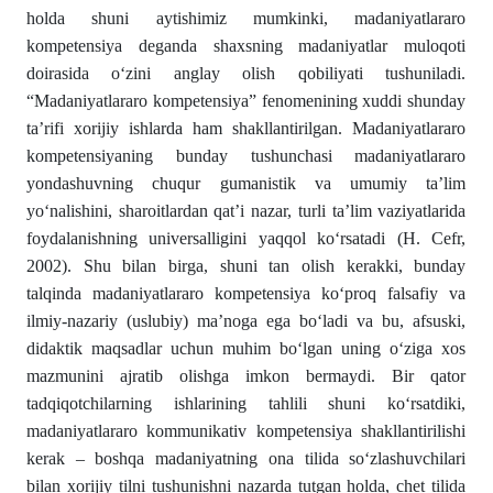
holda shuni aytishimiz mumkinki, madaniyatlararo
kompetensiya deganda shaxsning madaniyatlar muloqoti
doirasida o‘zini anglay olish qobiliyati tushuniladi.
“Madaniyatlararo kompetensiya” fenomenining xuddi shunday
ta’rifi xorijiy ishlarda ham shakllantirilgan. Madaniyatlararo
kompetensiyaning bunday tushunchasi madaniyatlararo
yondashuvning chuqur gumanistik va umumiy ta’lim
yo‘nalishini, sharoitlardan qat’i nazar, turli ta’lim vaziyatlarida
foydalanishning universalligini yaqqol ko‘rsatadi (H. Cefr,
2002). Shu bilan birga, shuni tan olish kerakki, bunday
talqinda madaniyatlararo kompetensiya ko‘proq falsafiy va
ilmiy-nazariy (uslubiy) ma’noga ega bo‘ladi va bu, afsuski,
didaktik maqsadlar uchun muhim bo‘lgan uning o‘ziga xos
mazmunini ajratib olishga imkon bermaydi. Bir qator
tadqiqotchilarning ishlarining tahlili shuni ko‘rsatdiki,
madaniyatlararo kommunikativ kompetensiya shakllantirilishi
kerak – boshqa madaniyatning ona tilida so‘zlashuvchilari
bilan xorijiy tilni tushunishni nazarda tutgan holda, chet tilida