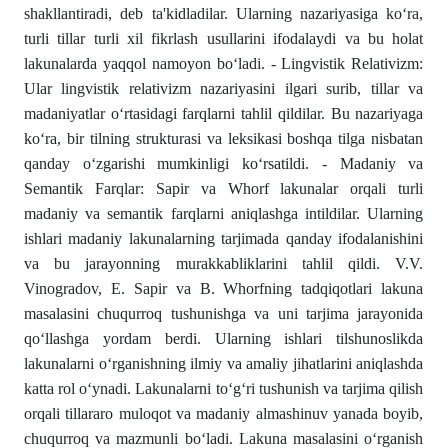
shakllantiradi, deb ta'kidladilar. Ularning nazariyasiga kо‘ra,
turli tillar turli xil fikrlash usullarini ifodalaydi va bu holat
lakunalarda yaqqol namoyon bо‘ladi. - Lingvistik Relativizm:
Ular lingvistik relativizm nazariyasini ilgari surib, tillar va
madaniyatlar о‘rtasidagi farqlarni tahlil qildilar. Bu nazariyaga
kо‘ra, bir tilning strukturasi va leksikasi boshqa tilga nisbatan
qanday о‘zgarishi mumkinligi kо‘rsatildi. - Madaniy va
Semantik Farqlar: Sapir va Whorf lakunalar orqali turli
madaniy va semantik farqlarni aniqlashga intildilar. Ularning
ishlari madaniy lakunalarning tarjimada qanday ifodalanishini
va bu jarayonning murakkabliklarini tahlil qildi. V.V.
Vinogradov, E. Sapir va B. Whorfning tadqiqotlari lakuna
masalasini chuqurroq tushunishga va uni tarjima jarayonida
qо‘llashga yordam berdi. Ularning ishlari tilshunoslikda
lakunalarni о‘rganishning ilmiy va amaliy jihatlarini aniqlashda
katta rol о‘ynadi. Lakunalarni tо‘g‘ri tushunish va tarjima qilish
orqali tillararo muloqot va madaniy almashinuv yanada boyib,
chuqurroq va mazmunli bо‘ladi. Lakuna masalasini о‘rganish