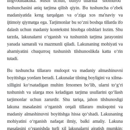
lingvodidaktika. Misol uchun, dunyo tillarida "shomurod"
tushunchasini aniq tarjima qilish qiyin. Bu tushuncha о‘zbek
madaniyatida keng tarqalgan va о‘ziga xos ma'naviy va
ijtimoiy qiymatga ega. Tarjimonlar bu sо‘zni boshqa tillarda ifo
dalash uchun madaniy kontekstni hisobga olishlari lozim. Shu
tarzda, lakunalarni о‘rganish va tushunish tarjima jarayonini
yanada samarali va mazmunli qiladi. Lakunaning mohiyati va
ahamiyatini chuqurroq tushunish tilshunoslikda katta о‘rin
tutadi.
Bu tushuncha tillararo muloqot va madaniy almashinuvni
boyitishga yordam beradi. Lakunalar tilning boyligini va xilma-
xilligini kо‘rsatadigan muhim fenomen bо‘lib, ularni tо‘g‘ri
tushunish va ularga mos keladigan tarjima usullarini qо‘llash
tarjimonlar uchun zarurdir. Shu tariqa, jahon tilshunosligi
lakuna masalasini о‘rganish orqali tillararo muloqotni va
madaniy almashinuvni boyitishga hissa qо‘shadi. Lakunaning
mohiyatini о‘rganish nafaqat ilmiy, balki amaliy. Lakuna
masalasini о‘rganishda turli xil lakunalarni ajratish mumkin: