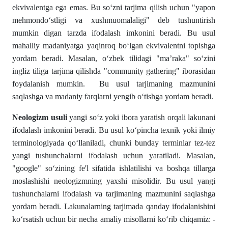
ekvivalentga ega emas. Bu sо‘zni tarjima qilish uchun "yapon
mehmondо‘stligi va xushmuomalaligi" deb tushuntirish
mumkin digan tarzda ifodalash imkonini beradi. Bu usul
mahalliy madaniyatga yaqinroq bо‘lgan ekvivalentni topishga
yordam beradi. Masalan, о‘zbek tilidagi "ma’raka" sо‘zini
ingliz tiliga tarjima qilishda "community gathering" iborasidan
foydalanish mumkin. Bu usul tarjimaning mazmunini
saqlashga va madaniy farqlarni yengib о‘tishga yordam beradi.
Neologizm usuli
yangi sо‘z yoki ibora yaratish orqali lakunani
ifodalash imkonini beradi. Bu usul kо‘pincha texnik yoki ilmiy
terminologiyada qо‘llaniladi, chunki bunday terminlar tez-tez
yangi tushunchalarni ifodalash uchun yaratiladi. Masalan,
"google" sо‘zining fe'l sifatida ishlatilishi va boshqa tillarga
moslashishi neologizmning yaxshi misolidir. Bu usul yangi
tushunchalarni ifodalash va tarjimaning mazmunini saqlashga
yordam beradi. Lakunalarning tarjimada qanday ifodalanishini
kо‘rsatish uchun bir necha amaliy misollarni kо‘rib chiqamiz: -