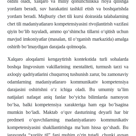
oldini oladi, xalqaro va milliy qonunchilikka rioya qilishga
yordam beradi, suv harakatini tashkil etish va boshqarishda
yordam beradi. Majburiy chet tili kursi doirasida talabalarning
chet tili madaniyatlararo kompetensiyasini rivojlantirish vazifasi
qiyin bo‘lib tuyuladi, ammo qo‘shimcha tillarni o‘qitish uchun
mavjud imkoniyatlar (masalan, til o‘rganish markazida) amalga
oshirib bo‘lmaydigan darajada qolmoqda.
Xalqaro aloqalarni kengaytirish kontekstida turli sohalarda
boshqa lingvosium vakillarining mentaliteti, turmush tarzi va
axloqiy qadriyatlarini chuqurroq tushunish zarur, bu zamonaviy
odamlarning madaniyatlararo kommunikativ kompetensiya
darajasini oshirishni o‘z ichiga oladi. Bu umumiy ta’lim
natijalari nafaqat aniq fanlar bo‘yicha bilimlarda namoyon
bo‘lsa, balki kompetensiya xarakteriga ham ega bo‘lsagina
mumkin bo‘ladi. Maktab o‘quv dasturining deyarli har bir
predmeti o‘quvchilarning madaniyatlararo kommunikativ
kompetensiyasini shakllantirishga ma’lum hissa qo‘shadi. Bu
jarayonda “xorijiy til” fani muhim o‘rin tutadi, chunki aynan