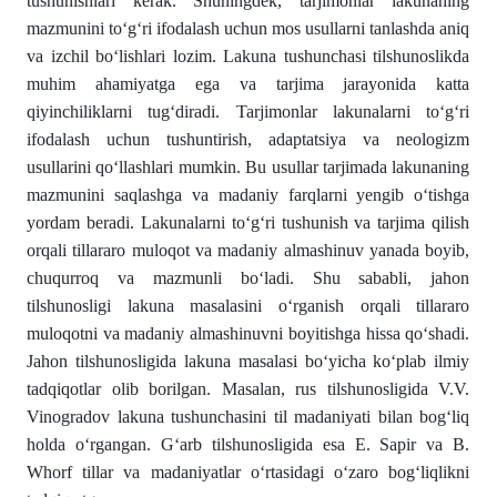
tushunishlari kerak. Shuningdek, tarjimonlar lakunaning
mazmunini tо‘g‘ri ifodalash uchun mos usullarni tanlashda aniq
va izchil bо‘lishlari lozim. Lakuna tushunchasi tilshunoslikda
muhim ahamiyatga ega va tarjima jarayonida katta
qiyinchiliklarni tug‘diradi. Tarjimonlar lakunalarni tо‘g‘ri
ifodalash uchun tushuntirish, adaptatsiya va neologizm
usullarini qо‘llashlari mumkin. Bu usullar tarjimada lakunaning
mazmunini saqlashga va madaniy farqlarni yengib о‘tishga
yordam beradi. Lakunalarni tо‘g‘ri tushunish va tarjima qilish
orqali tillararo muloqot va madaniy almashinuv yanada boyib,
chuqurroq va mazmunli bо‘ladi. Shu sababli, jahon
tilshunosligi lakuna masalasini о‘rganish orqali tillararo
muloqotni va madaniy almashinuvni boyitishga hissa qо‘shadi.
Jahon tilshunosligida lakuna masalasi bо‘yicha kо‘plab ilmiy
tadqiqotlar olib borilgan. Masalan, rus tilshunosligida V.V.
Vinogradov lakuna tushunchasini til madaniyati bilan bog‘liq
holda о‘rgangan. G‘arb tilshunosligida esa E. Sapir va B.
Whorf tillar va madaniyatlar о‘rtasidagi о‘zaro bog‘liqlikni