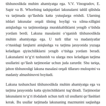
tilshunoslikda muhim ahamiyatga ega. V.V. Vinogradov, E.
Sapir va B. Whorfning tadqiqotlari lakunalarni tahlil qilishda
va tarjimada qо‘llashda katta yutuqlarga erishdi. Ularning
ishlari lakunalar orqali tilning boyligi va xilma-xilligini
aniqlashga va tarjimonlarga murakkabliklarni yengib о‘tishda
yordam berdi. Lakuna masalasini о‘rganish tilshunoslikda
muhim ahamiyatga ega. U turli tillar va madaniyatlar
о‘rtasidagi farqlarni aniqlashga va tarjima jarayonida yuzaga
keladigan qiyinchiliklarni yengib о‘tishga yordam beradi.
Lakunalarni tо‘g‘ri tushunish va ularga mos keladigan tarjima
usullarini qо‘llash tarjimonlar uchun juda zarurdir. Shu tariqa,
jahon tilshunosligi lakuna masalasi orqali tillararo muloqotni va
madaniy almashinuvni boyitadi.
Lakuna tushunchasi tilshunoslikda muhim ahamiyatga ega va
tarjima jarayonida katta qiyinchiliklarni tug‘diradi. Tarjimonlar
lakunalarni tо‘g‘ri ifodalash uchun turli xil usullarni qо‘llashlari
kerak. Bu usullar tarjimada lakunaning mazmunini saqlashga