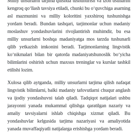
Milliy unsurlarni tarjima qilishda tushuntirish va izoh usullarini
kengroq qoʻllash tavsiya etiladi, chunki bu oʻquvchiga asarning
asl mazmunini va milliy koloritini yaxshiroq tushunishga
yordam beradi. Bundan tashqari, tarjimonlar uchun madaniy
moslashuv yondashuvlarini rivojlantirish muhimdir, bu esa
milliy unsurlarni boshqa madaniyatga mos tarzda tushunarli
qilib yetkazish imkonini beradi. Tarjimonlarning lingvistik
koʻnikmalari bilan bir qatorda madaniyatshunoslik boʻyicha
bilimlarini oshirish uchun maxsus treninglar va kurslar tashkil
etilishi lozim.
Xulosa qilib aytganda, milliy unsurlarni tarjima qilish nafaqat
lingvistik bilimlarni, balki madaniy tafovutlarni chuqur anglash
va ijodiy yondashuvni talab qiladi. Tadqiqot natijalari ushbu
jarayonni yanada mukammal qilishga qaratilgan nazariy va
amaliy tavsiyalarni ishlab chiqishga xizmat qiladi. Bu
yondashuvlar kelgusida tarjima nazariyasi va amaliyotida
yanada muvaffaqiyatli natijalarga erishishga yordam beradi.