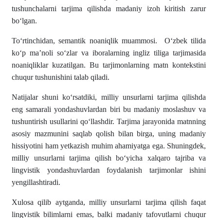
tushunchalarni tarjima qilishda madaniy izoh kiritish zarur
boʻlgan.
Toʻrtinchidan, semantik noaniqlik muammosi. Oʻzbek tilida
koʻp maʼnoli soʻzlar va iboralarning ingliz tiliga tarjimasida
noaniqliklar kuzatilgan. Bu tarjimonlarning matn kontekstini
chuqur tushunishini talab qiladi.
Natijalar shuni koʻrsatdiki, milliy unsurlarni tarjima qilishda
eng samarali yondashuvlardan biri bu madaniy moslashuv va
tushuntirish usullarini qoʻllashdir. Tarjima jarayonida matnning
asosiy mazmunini saqlab qolish bilan birga, uning madaniy
hissiyotini ham yetkazish muhim ahamiyatga ega. Shuningdek,
milliy unsurlarni tarjima qilish boʻyicha xalqaro tajriba va
lingvistik yondashuvlardan foydalanish tarjimonlar ishini
yengillashtiradi.
Xulosa qilib aytganda, milliy unsurlarni tarjima qilish faqat
lingvistik bilimlarni emas, balki madaniy tafovutlarni chuqur