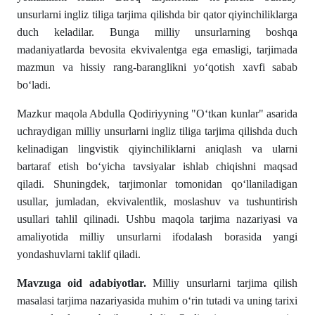
unsurlarni ingliz tiliga tarjima qilishda bir qator qiyinchiliklarga
duch keladilar. Bunga milliy unsurlarning boshqa
madaniyatlarda bevosita ekvivalentga ega emasligi, tarjimada
mazmun va hissiy rang-baranglikni yoʻqotish xavfi sabab
boʻladi.
Mazkur maqola Abdulla Qodiriyyning "Oʻtkan kunlar" asarida
uchraydigan milliy unsurlarni ingliz tiliga tarjima qilishda duch
kelinadigan lingvistik qiyinchiliklarni aniqlash va ularni
bartaraf etish boʻyicha tavsiyalar ishlab chiqishni maqsad
qiladi. Shuningdek, tarjimonlar tomonidan qoʻllaniladigan
usullar, jumladan, ekvivalentlik, moslashuv va tushuntirish
usullari tahlil qilinadi. Ushbu maqola tarjima nazariyasi va
amaliyotida milliy unsurlarni ifodalash borasida yangi
yondashuvlarni taklif qiladi.
Mavzuga oid adabiyotlar.
Milliy unsurlarni tarjima qilish
masalasi tarjima nazariyasida muhim oʻrin tutadi va uning tarixi