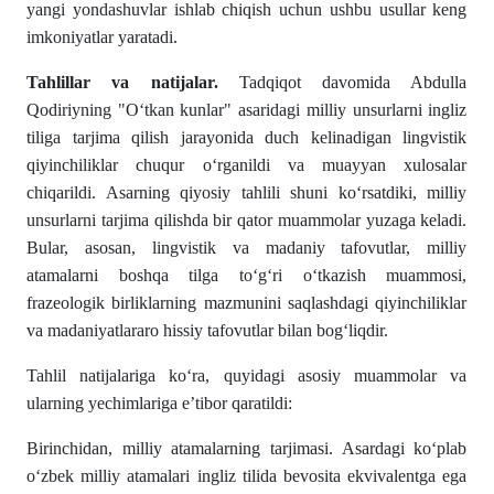
yangi yondashuvlar ishlab chiqish uchun ushbu usullar keng
imkoniyatlar yaratadi.
Tahlillar va natijalar.
Tadqiqot davomida Abdulla
Qodiriyning "Oʻtkan kunlar" asaridagi milliy unsurlarni ingliz
tiliga tarjima qilish jarayonida duch kelinadigan lingvistik
qiyinchiliklar chuqur oʻrganildi va muayyan xulosalar
chiqarildi. Asarning qiyosiy tahlili shuni koʻrsatdiki, milliy
unsurlarni tarjima qilishda bir qator muammolar yuzaga keladi.
Bular, asosan, lingvistik va madaniy tafovutlar, milliy
atamalarni boshqa tilga toʻgʻri oʻtkazish muammosi,
frazeologik birliklarning mazmunini saqlashdagi qiyinchiliklar
va madaniyatlararo hissiy tafovutlar bilan bogʻliqdir.
Tahlil natijalariga koʻra, quyidagi asosiy muammolar va
ularning yechimlariga eʼtibor qaratildi:
Birinchidan, milliy atamalarning tarjimasi. Asardagi koʻplab
oʻzbek milliy atamalari ingliz tilida bevosita ekvivalentga ega