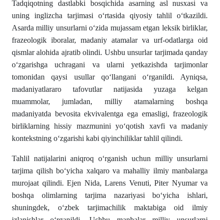
Tadqiqotning dastlabki bosqichida asarning asl nusxasi va
uning inglizcha tarjimasi oʻrtasida qiyosiy tahlil oʻtkazildi.
Asarda milliy unsurlarni oʻzida mujassam etgan leksik birliklar,
frazeologik iboralar, madaniy atamalar va urf-odatlarga oid
qismlar alohida ajratib olindi. Ushbu unsurlar tarjimada qanday
oʻzgarishga uchragani va ularni yetkazishda tarjimonlar
tomonidan qaysi usullar qoʻllangani oʻrganildi. Ayniqsa,
madaniyatlararo tafovutlar natijasida yuzaga kelgan
muammolar, jumladan, milliy atamalarning boshqa
madaniyatda bevosita ekvivalentga ega emasligi, frazeologik
birliklarning hissiy mazmunini yoʻqotish xavfi va madaniy
kontekstning oʻzgarishi kabi qiyinchiliklar tahlil qilindi.
Tahlil natijalarini aniqroq oʻrganish uchun milliy unsurlarni
tarjima qilish boʻyicha xalqaro va mahalliy ilmiy manbalarga
murojaat qilindi. Ejen Nida, Larens Venuti, Piter Nyumar va
boshqa olimlarning tarjima nazariyasi boʻyicha ishlari,
shuningdek, oʻzbek tarjimachilik maktabiga oid ilmiy
izlanishlar oʻrganildi. Ushbu manbalar milliy unsurlarni