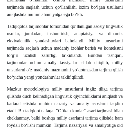
tarjimada saqlash uchun qoʻllanilishi lozim boʻlgan usullarni
aniqlashda muhim ahamiyatga ega boʻldi.
Tadqiqotda tarjimonlar tomonidan qoʻllanilgan asosiy lingvistik
usullar, jumladan, tushuntirish, adaptatsiya va dinamik
ekvivalentlik yondashuvlari baholandi. Milliy unsurlarni
tarjimada saqlash uchun madaniy izohlar berish va kontekstni
toʻgʻri uzatish zarurligi taʼkidlandi. Bundan tashqari,
tarjimonlar uchun amaliy tavsiyalar ishlab chiqilib, milliy
unsurlarni oʻz madaniy mazmunini yoʻqotmasdan tarjima qilish
boʻyicha yangi yondashuvlar taklif qilindi.
Mazkur metodologiya milliy unsurlarni ingliz tiliga tarjima
qilishda duch kelinadigan lingvistik qiyinchiliklarni aniqlash va
bartaraf etishda muhim nazariy va amaliy asoslarni taqdim
etadi. Bu tadqiqot nafaqat "Oʻtkan kunlar" asari tarjimasi bilan
cheklanmay, balki boshqa milliy asarlarni tarjima qilishda ham
foydali boʻlishi mumkin. Tarjima nazariyasi va amaliyotiga oid