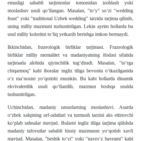
emasligi sababli tarjimonlar tomonidan izohlash yoki
moslashuv usuli qoʻllangan. Masalan, "toʻy" soʻzi "wedding
feast" yoki "traditional Uzbek wedding" tarzida tarjima qilinib,
uning milliy mazmuni tushuntirilgan. Lekin ayrim hollarda bu
usul milliy koloritni toʻliq yetkazib berishga imkon bermaydi.
Ikkinchidan, frazeologik birliklar tarjimasi. Frazeologik
birliklar milliy mentalitet va madaniyatning ifodasi sifatida
tarjimada alohida qiyinchilik tugʻdiradi. Masalan, "toʻrga
chiqarmoq" kabi iboralar ingliz tiliga bevosita oʻtkazilganida
oʻz maʼnosini yoʻqotishi mumkin. Bu kabi hollarda dinamik
ekvivalentlik usuli qoʻllanilib, mazmun boshqa usulda
tushuntirilgan.
Uchinchidan, madaniy unsurlarning moslashuvi. Asarda
oʻzbek xalqining urf-odatlari va turmush tarzini aks ettiruvchi
koʻplab sahnalar mavjud. Bularni ingliz tiliga tarjima qilishda
madaniy tafovutlar sababli hissiy mazmunni yoʻqotish xavfi
mavjud. Masalan, "beshik toʻyi" yoki "navroʻz bayrami" kabi