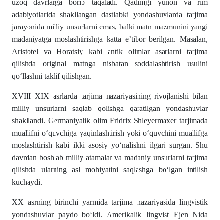
uzoq davrlarga borib taqaladi. Qadimgi yunon va rim
adabiyotlarida shakllangan dastlabki yondashuvlarda tarjima
jarayonida milliy unsurlarni emas, balki matn mazmunini yangi
madaniyatga moslashtirishga katta eʼtibor berilgan. Masalan,
Aristotel va Horatsiy kabi antik olimlar asarlarni tarjima
qilishda original matnga nisbatan soddalashtirish usulini
qoʻllashni taklif qilishgan.
XVIII–XIX asrlarda tarjima nazariyasining rivojlanishi bilan
milliy unsurlarni saqlab qolishga qaratilgan yondashuvlar
shakllandi. Germaniyalik olim Fridrix Shleyermaxer tarjimada
muallifni oʻquvchiga yaqinlashtirish yoki oʻquvchini muallifga
moslashtirish kabi ikki asosiy yoʻnalishni ilgari surgan. Shu
davrdan boshlab milliy atamalar va madaniy unsurlarni tarjima
qilishda ularning asl mohiyatini saqlashga boʻlgan intilish
kuchaydi.
XX asrning birinchi yarmida tarjima nazariyasida lingvistik
yondashuvlar paydo boʻldi. Amerikalik lingvist Ejen Nida