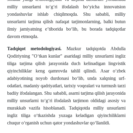
milliy unsurlarni toʻgʻri ifodalash boʻyicha innovatsion
yondashuvlar ishlab chiqilmoqda. Shu sababli, milliy
unsurlarni tarjima qilish nafaqat tarjimonlarning, balki butun
ilmiy jamiyatning eʼtiborida boʻlib, bu borada tadqiqotlar
davom etmoqda.
Tadqiqot metodologiyasi.
Mazkur tadqiqotda Abdulla
Qodiriyning "Oʻtkan kunlar" asaridagi milliy unsurlarni ingliz
tiliga tarjima qilish jarayonida duch kelinadigan lingvistik
qiyinchiliklar keng qamrovda tahlil qilindi. Asar oʻzbek
adabiyotining noyob durdonasi boʻlib, unda xalqning urf-
odatlari, madaniy qadriyatlari, tarixiy voqealari va turmush tarzi
badiiy ifodalangan. Shu sababli, asarni tarjima qilish jarayonida
milliy unsurlarni toʻgʻri ifodalash tarjimon oldidagi asosiy va
murakkab vazifa hisoblanadi. Tadqiqotda milliy unsurlarni
ingliz tiliga oʻtkazishda yuzaga keladigan qiyinchiliklarni
chuqur oʻrganish uchun qator yondashuvlar qoʻllanildi.