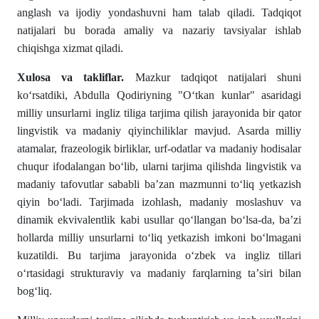
anglash va ijodiy yondashuvni ham talab qiladi. Tadqiqot
natijalari bu borada amaliy va nazariy tavsiyalar ishlab
chiqishga xizmat qiladi.
Xulosa va takliflar.
Mazkur tadqiqot natijalari shuni
koʻrsatdiki, Abdulla Qodiriyning "Oʻtkan kunlar" asaridagi
milliy unsurlarni ingliz tiliga tarjima qilish jarayonida bir qator
lingvistik va madaniy qiyinchiliklar mavjud. Asarda milliy
atamalar, frazeologik birliklar, urf-odatlar va madaniy hodisalar
chuqur ifodalangan boʻlib, ularni tarjima qilishda lingvistik va
madaniy tafovutlar sababli baʼzan mazmunni toʻliq yetkazish
qiyin boʻladi. Tarjimada izohlash, madaniy moslashuv va
dinamik ekvivalentlik kabi usullar qoʻllangan boʻlsa-da, baʼzi
hollarda milliy unsurlarni toʻliq yetkazish imkoni boʻlmagani
kuzatildi. Bu tarjima jarayonida oʻzbek va ingliz tillari
oʻrtasidagi strukturaviy va madaniy farqlarning taʼsiri bilan
bogʻliq.