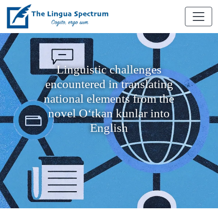
Linguistic challenges
encountered in translating
national elements from the
novel Oʻtkan kunlar into
English