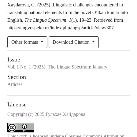
Xaydarova, G. (2025). Linguistic challenges encountered in
translating national elements from the novel Oʻtkan kunlar into
English.
The Lingua Spectrum
,
1
(1), 19–23. Retrieved from
https://lingvospektr.uz/index.php/lngsp/article/view/307
Other formats
Download Citation
Issue
Vol.
1
No.
1
(2025)
:
The Lingua Spectrum: January
Section
Articles
License
Copyright (c) 2025 Гульхаё Хайдарова
This work is licensed under a
Creative Commons Attribution