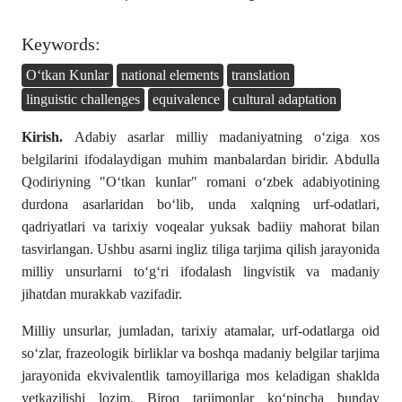
Keywords:
Oʻtkan Kunlar
national elements
translation
linguistic challenges
equivalence
cultural adaptation
Kirish.
Adabiy asarlar milliy madaniyatning oʻziga xos
belgilarini ifodalaydigan muhim manbalardan biridir. Abdulla
Qodiriyning "Oʻtkan kunlar" romani oʻzbek adabiyotining
durdona asarlaridan boʻlib, unda xalqning urf-odatlari,
qadriyatlari va tarixiy voqealar yuksak badiiy mahorat bilan
tasvirlangan. Ushbu asarni ingliz tiliga tarjima qilish jarayonida
milliy unsurlarni toʻgʻri ifodalash lingvistik va madaniy
jihatdan murakkab vazifadir.
Milliy unsurlar, jumladan, tarixiy atamalar, urf-odatlarga oid
soʻzlar, frazeologik birliklar va boshqa madaniy belgilar tarjima
jarayonida ekvivalentlik tamoyillariga mos keladigan shaklda
yetkazilishi lozim. Biroq tarjimonlar koʻpincha bunday