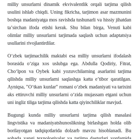
milliy unsurlarni dinamik ekvivalentlik orqali tarjima qilish
usulini ishlab chiqdi. Uning fikricha, tarjimon asar mazmunini
boshqa madaniyatga mos ravishda tushunarli va hissiy jihatdan
taʼsirchan ifoda etishi kerak. Shu bilan birga, Venuti kabi
olimlar milliy unsurlarni tarjimada saqlash uchun adaptatsiya
usullarini rivojlantirdilar.
Oʻzbek tarjimachilik maktabi esa milliy unsurlarni ifodalash
borasida oʻziga xos uslubga ega. Abdulla Qodiriy, Fitrat,
Choʻlpon va Oybek kabi yozuvchilarning asarlarini tarjima
qilishda milliy unsurlarni saqlashga katta eʼtibor qaratilgan.
Ayniqsa, "Oʻtkan kunlar" romani oʻzbek madaniyati va tarixini
aks ettiruvchi milliy unsurlarni oʻzida mujassam etgani uchun
uni ingliz tiliga tarjima qilishda katta qiyinchiliklar mavjud.
Bugungi kunda milliy unsurlarni tarjima qilish masalasi
lingvistika va madaniyatshunoslikning birlashgan holda olib
borilayotgan tadqiqotlarida dolzarb mavzu hisoblanadi. Bu
sohada yangi texnologiyalar va tarjima dasturlari yordamida