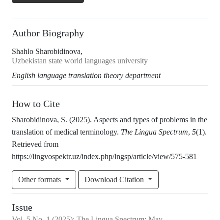
Author Biography
Shahlo Sharobidinova,
Uzbekistan state world languages university
English language translation theory department
How to Cite
Sharobidinova, S. (2025). Aspects and types of problems in the
translation of medical terminology.
The Lingua Spectrum
,
5
(1).
Retrieved from
https://lingvospektr.uz/index.php/lngsp/article/view/575-581
Other formats
Download Citation
Issue
Vol.
5
No.
1
(2025)
:
The Lingua Spectrum: May