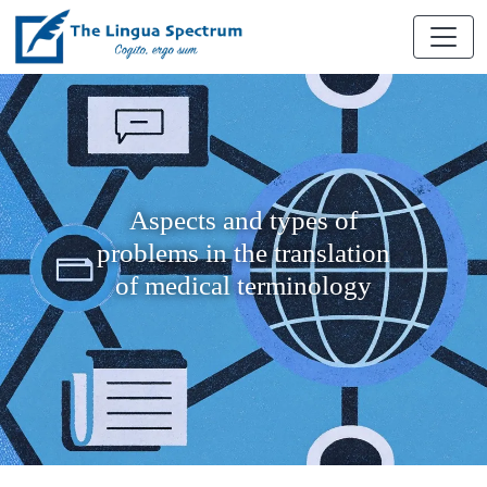
Aspects and types of
problems in the translation
of medical terminology