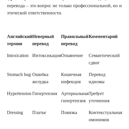
перевода – это вопрос не только профессиональной, но и
этической ответственности.
Английский
Неверный
Правильный
Комментарий
термин
перевод
перевод
Intoxication
Интоксикация
Опьянение
Семантический
сдвиг
Stomach bug
Ошибка
Кишечная
Перевод
желудка
инфекция
идиомы
Hypertension
Гипертензия
Артериальная
Требует
гипертензия
уточнения
Dressing
Платье
Повязка
Контекстуальная
омонимия