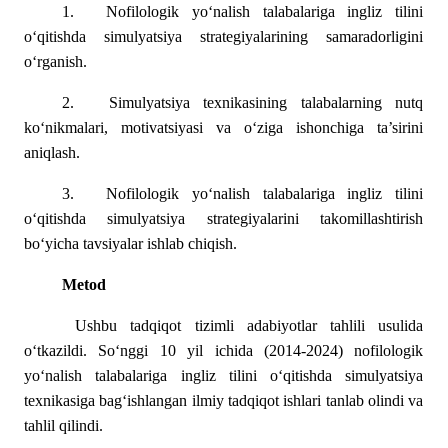
1.
Nofilologik yo‘nalish talabalariga ingliz tilini
o‘qitishda simulyatsiya strategiyalarining samaradorligini
o‘rganish.
2.
Simulyatsiya texnikasining talabalarning nutq
ko‘nikmalari, motivatsiyasi va o‘ziga ishonchiga ta’sirini
aniqlash.
3.
Nofilologik yo‘nalish talabalariga ingliz tilini
o‘qitishda simulyatsiya strategiyalarini takomillashtirish
bo‘yicha tavsiyalar ishlab chiqish.
Metod
Ushbu tadqiqot tizimli adabiyotlar tahlili usulida
o‘tkazildi. So‘nggi 10 yil ichida (2014-2024) nofilologik
yo‘nalish talabalariga ingliz tilini o‘qitishda simulyatsiya
texnikasiga bag‘ishlangan ilmiy tadqiqot ishlari tanlab olindi va
tahlil qilindi.