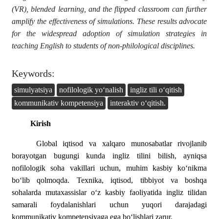
(VR), blended learning, and the flipped classroom can further
amplify the effectiveness of simulations. These results advocate
for the widespread adoption of simulation strategies in
teaching English to students of non-philological disciplines.
Keywords:
simulyatsiya
nofilologik yo‘nalish
ingliz tili o‘qitish
kommunikativ kompetensiya
interaktiv o‘qitish.
Kirish
Global iqtisod va xalqaro munosabatlar rivojlanib
borayotgan bugungi kunda ingliz tilini bilish, ayniqsa
nofilologik soha vakillari uchun, muhim kasbiy ko‘nikma
bo‘lib qolmoqda. Texnika, iqtisod, tibbiyot va boshqa
sohalarda mutaxassislar o‘z kasbiy faoliyatida ingliz tilidan
samarali foydalanishlari uchun yuqori darajadagi
kommunikativ kompetensiyaga ega bo‘lishlari zarur.