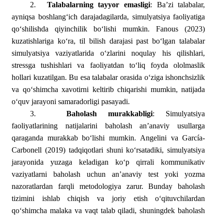
2.
Talabalarning tayyor emasligi
: Ba’zi talabalar,
ayniqsa boshlang‘ich darajadagilarda, simulyatsiya faoliyatiga
qo‘shilishda qiyinchilik bo‘lishi mumkin. Fanous (2023)
kuzatishlariga ko‘ra, til bilish darajasi past bo‘lgan talabalar
simulyatsiya vaziyatlarida o‘zlarini noqulay his qilishlari,
stressga tushishlari va faoliyatdan to‘liq foyda ololmaslik
hollari kuzatilgan. Bu esa talabalar orasida o‘ziga ishonchsizlik
va qo‘shimcha xavotirni keltirib chiqarishi mumkin, natijada
o‘quv jarayoni samaradorligi pasayadi.
3.
Baholash murakkabligi
: Simulyatsiya
faoliyatlarining natijalarini baholash an’anaviy usullarga
qaraganda murakkab bo‘lishi mumkin. Angelini va García-
Carbonell (2019) tadqiqotlari shuni ko‘rsatadiki, simulyatsiya
jarayonida yuzaga keladigan ko‘p qirrali kommunikativ
vaziyatlarni baholash uchun an’anaviy test yoki yozma
nazoratlardan farqli metodologiya zarur. Bunday baholash
tizimini ishlab chiqish va joriy etish o‘qituvchilardan
qo‘shimcha malaka va vaqt talab qiladi, shuningdek baholash