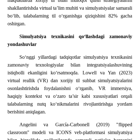
maqsadlarda xorijiy til bilan muloqot qilish strategiyalarini
shakllantirishda virtual ta’lim muhiti va simulyatsiyalar samarali
bo‘lib, talabalarning til o‘rganishga qiziqishini 82% gacha
oshirgan.
Simulyatsiya texnikasini qo‘llashdagi zamonaviy
yondashuvlar
So‘nggi yillardagi tadqiqotlar simulyatsiya texnikasini
zamonaviy texnologiyalar bilan integratsiyalashuvining
istiqbolli ekanligini ko‘rsatmoqda. Lowell va Yan (2023)
virtual reallik (VR) dan xorijiy til suhbat simulyatsiyalarini
osonlashtirishda foydalanishni o‘rganib, VR immersiya,
haqiqiy kontekst va o‘zaro ta’sir kabi xususiyatlari orqali
talabalarning nutq ko‘nikmalarini rivojlantirishga yordam
berishini aniqlagan.
Angelini va García-Carbonell (2019) "flipped
classroom" modeli va ICONS veb-platformasi simulyatsiya