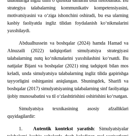
talabalariga ingliz tilini o‘qitishda samarali usul hisoblanadi. Bu
strategiya talabalarning kommunikativ kompetensiyasini,
motivatsiyasini va o‘ziga ishonchini oshiradi, bu esa ularning
kasbiy faoliyatda ingliz tilidan foydalanish ko‘nikmalarini
yaxshilaydi.
Abdualhussein va boshqalar (2024) hamda Hamad va
Alnuzaili (2022) tadqiqotlari simulyatsiya strategiyasi
talabalarning nutq ko‘nikmalarini yaxshilashini ko‘rsatdi. Bu
natijalar Bijani va boshqalar (2021) ning tadqiqoti bilan mos
keladi, unda simulyatsiya talabalarning ingliz tilida gapirishga
tayyorligini oshirganini aniqlangan. Shuningdek, Sharifi va
boshqalar (2017) simulyatsiyaning talabalarning sinf faoliyatiga
ijobiy munosabatini va til o‘zlashtirishini oshirishini ko‘rsatgan.
Simulyatsiya texnikasining asosiy afzalliklari
quyidagilardir:
1.
Autentik kontekst yaratish
: Simulyatsiyalar