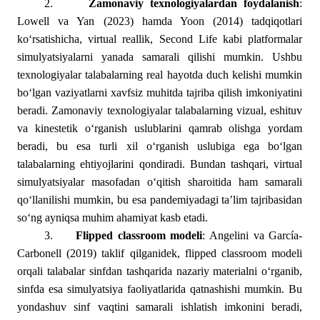
2.
Zamonaviy texnologiyalardan foydalanish
:
Lowell va Yan (2023) hamda Yoon (2014) tadqiqotlari
ko‘rsatishicha, virtual reallik, Second Life kabi platformalar
simulyatsiyalarni yanada samarali qilishi mumkin. Ushbu
texnologiyalar talabalarning real hayotda duch kelishi mumkin
bo‘lgan vaziyatlarni xavfsiz muhitda tajriba qilish imkoniyatini
beradi. Zamonaviy texnologiyalar talabalarning vizual, eshituv
va kinestetik o‘rganish uslublarini qamrab olishga yordam
beradi, bu esa turli xil o‘rganish uslubiga ega bo‘lgan
talabalarning ehtiyojlarini qondiradi. Bundan tashqari, virtual
simulyatsiyalar masofadan o‘qitish sharoitida ham samarali
qo‘llanilishi mumkin, bu esa pandemiyadagi ta’lim tajribasidan
so‘ng ayniqsa muhim ahamiyat kasb etadi.
3.
Flipped classroom modeli
: Angelini va García-
Carbonell (2019) taklif qilganidek, flipped classroom modeli
orqali talabalar sinfdan tashqarida nazariy materialni o‘rganib,
sinfda esa simulyatsiya faoliyatlarida qatnashishi mumkin. Bu
yondashuv sinf vaqtini samarali ishlatish imkonini beradi,