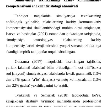
Simulyatsiya texnikasining kasbiy kommunikativ
kompetensiyani shakllantirishdagi ahamiyati
Tadqiqot natijalarida simulyatsiya texnikasining
nofilologik yo‘nalish talabalarining kasbiy kommunikativ
kompetensiyasini shakllantirishdagi muhim o‘rni aniqlangan.
Isaeva va boshqalar (2021) tomonidan o‘tkazilgan tadqiqotda,
simulyatsiya texnologiyasi talabalarning kasbiy
kompetensiyalarini rivojlantirishda yuqori samaradorlikka ega
ekanligi empirik tadqiqotlar orqali isbotlangan.
Оськина
(2017) maqolasida tasvirlangan tajribada,
yuridik fakulteti talabalari bilan o‘tkazilgan "moot trial"(soxta
sud jarayoni) simulyatsiyasi talabalarda leksik-grammatik (13%
dan 27% gacha "a’lo" darajasi) va nutq ko‘nikmalarini (13%
dan 22% gacha) yaxshilaganini ko‘rsatdi.
Tynkaliuk va Semeriak (2018) tadqiqotiga ko‘ra,
kelajakdagi dasturiy ta’minot muhandislarida professional