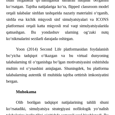
bilan birgalikda qo‘llanilganda samarali natijalar berganini
ko‘rsatgan. Tajriba natijalariga ko‘ra, flipped classroom model
orqali talabalar sinfdan tashqarida nazariy materialni o‘rganib,
sinfda esa kichik miqyosli sinf simulyatsiyalari va ICONS
platformasi orqali katta miqyosli real vaqt simulyatsiyalarida
qatnashgan. Bu yondashuv ularning og‘zaki nutq
ko‘nikmalarini sezilarli darajada oshirgan.
Yoon (2014) Second Life platformasidan foydalanish
bo‘yicha tadqiqot o‘tkazgan va bu virtual dunyoning
talabalarning til o‘rganishga bo‘lgan motivatsiyasini oshirishda
muhim rol o‘ynashini aniqlagan. Shuningdek, bu platforma
talabalarning autentik til muhitida tajriba orttirish imkoniyatini
bergan.
Muhokama
Olib borilgan tadqiqot natijalarining tahlili shuni
ko‘rsatadiki, simulyatsiya strategiyasi nofilologik yo‘nalish