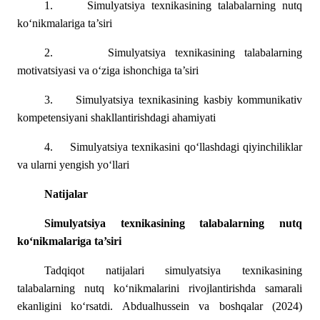
1.
Simulyatsiya texnikasining talabalarning nutq
ko‘nikmalariga ta’siri
2.
Simulyatsiya texnikasining talabalarning
motivatsiyasi va o‘ziga ishonchiga ta’siri
3.
Simulyatsiya texnikasining kasbiy kommunikativ
kompetensiyani shakllantirishdagi ahamiyati
4.
Simulyatsiya texnikasini qo‘llashdagi qiyinchiliklar
va ularni yengish yo‘llari
Natijalar
Simulyatsiya texnikasining talabalarning nutq
ko‘nikmalariga ta’siri
Tadqiqot natijalari simulyatsiya texnikasining
talabalarning nutq ko‘nikmalarini rivojlantirishda samarali
ekanligini ko‘rsatdi. Abdualhussein va boshqalar (2024)