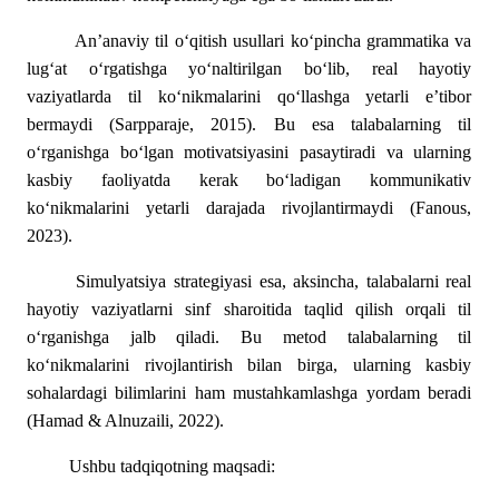
An’anaviy til o‘qitish usullari ko‘pincha grammatika va
lug‘at o‘rgatishga yo‘naltirilgan bo‘lib, real hayotiy
vaziyatlarda til ko‘nikmalarini qo‘llashga yetarli e’tibor
bermaydi (Sarpparaje, 2015). Bu esa talabalarning til
o‘rganishga bo‘lgan motivatsiyasini pasaytiradi va ularning
kasbiy faoliyatda kerak bo‘ladigan kommunikativ
ko‘nikmalarini yetarli darajada rivojlantirmaydi (Fanous,
2023).
Simulyatsiya strategiyasi esa, aksincha, talabalarni real
hayotiy vaziyatlarni sinf sharoitida taqlid qilish orqali til
o‘rganishga jalb qiladi. Bu metod talabalarning til
ko‘nikmalarini rivojlantirish bilan birga, ularning kasbiy
sohalardagi bilimlarini ham mustahkamlashga yordam beradi
(Hamad & Alnuzaili, 2022).
Ushbu tadqiqotning maqsadi: