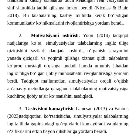
talabalarni kasbiy sohalarda duch keladigan real vaziyatlarni
sinf sharoitida taqlid qilishga imkon beradi (Nicolas & Blair,
2018). Bu talabalarning kasbiy muhitda kerak bo‘ladigan
kommunikativ ko‘nikmalarini rivojlantirishga yordam beradi.
2.
Motivatsiyani oshirish
:
Yoon (2014) tadqiqot
natijalariga ko‘ra, simulyatsiyalar talabalarning ingliz tiliga
qiziqishini sezilarli darajada oshirdi, o‘rganish jarayonini
yanada qiziqarli va yoqimli qilishga xizmat qildi, talabalarni
ko‘proq mustaqil o‘qishga undadi hamda umumiy jihatdan
ingliz tiliga bo‘lgan ijobiy munosabatni rivojlantirishga yordam
berdi. Tadqiqot ma’lumotlari simulyatsiyalar orqali o‘qitish
an’anaviy metodlarga qaraganda talabalarning motivatsiyasiga
kuchliroq ijobiy ta’sir ko‘rsatishini tasdiqladi.
3.
Tashvishni kamaytirish
: Ganesan (2013) va Fanous
(2023)tadqiqotlari ko‘rsatishicha, simulyatsiyalar talabalarning
ingliz tilida gapirishdagi qo‘rquvlarini kamaytiradi va ularning
o‘z fikrlarini erkin bayon qilishlariga yordam beradi.