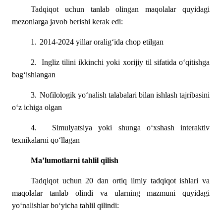
Tadqiqot uchun tanlab olingan maqolalar quyidagi
mezonlarga javob berishi kerak edi:
1.
2014-2024 yillar oralig‘ida chop etilgan
2.
Ingliz tilini ikkinchi yoki xorijiy til sifatida o‘qitishga
bag‘ishlangan
3.
Nofilologik yo‘nalish talabalari bilan ishlash tajribasini
o‘z ichiga olgan
4.
Simulyatsiya yoki shunga o‘xshash interaktiv
texnikalarni qo‘llagan
Ma’lumotlarni tahlil qilish
Tadqiqot uchun 20 dan ortiq ilmiy tadqiqot ishlari va
maqolalar tanlab olindi va ularning mazmuni quyidagi
yo‘nalishlar bo‘yicha tahlil qilindi: