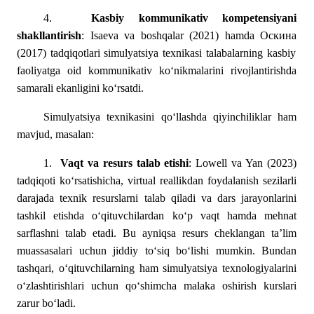
4.
Kasbiy kommunikativ kompetensiyani
shakllantirish
: Isaeva va boshqalar (2021) hamda O
скина
(2017) tadqiqotlari simulyatsiya texnikasi talabalarning kasbiy
faoliyatga oid kommunikativ ko‘nikmalarini rivojlantirishda
samarali ekanligini ko‘rsatdi.
Simulyatsiya texnikasini qo‘llashda qiyinchiliklar ham
mavjud, masalan:
1.
Vaqt va resurs talab etishi
: Lowell va Yan (2023)
tadqiqoti ko‘rsatishicha, virtual reallikdan foydalanish sezilarli
darajada texnik resurslarni talab qiladi va dars jarayonlarini
tashkil etishda o‘qituvchilardan ko‘p vaqt hamda mehnat
sarflashni talab etadi. Bu ayniqsa resurs cheklangan ta’lim
muassasalari uchun jiddiy to‘siq bo‘lishi mumkin. Bundan
tashqari, o‘qituvchilarning ham simulyatsiya texnologiyalarini
o‘zlashtirishlari uchun qo‘shimcha malaka oshirish kurslari
zarur bo‘ladi.