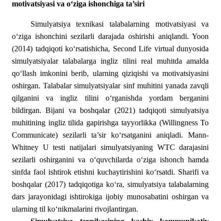
motivatsiyasi va o‘ziga ishonchiga ta’siri
Simulyatsiya texnikasi talabalarning motivatsiyasi va
o‘ziga ishonchini sezilarli darajada oshirishi aniqlandi. Yoon
(2014) tadqiqoti ko‘rsatishicha, Second Life virtual dunyosida
simulyatsiyalar talabalarga ingliz tilini real muhitda amalda
qo‘llash imkonini berib, ularning qiziqishi va motivatsiyasini
oshirgan. Talabalar simulyatsiyalar sinf muhitini yanada zavqli
qilganini va ingliz tilini o‘rganishda yordam berganini
bildirgan. Bijani va boshqalar (2021) tadqiqoti simulyatsiya
muhitining ingliz tilida gapirishga tayyorlikka (Willingness To
Communicate) sezilarli ta’sir ko‘rsatganini aniqladi. Mann-
Whitney U testi natijalari simulyatsiyaning WTC darajasini
sezilarli oshirganini va o‘quvchilarda o‘ziga ishonch hamda
sinfda faol ishtirok etishni kuchaytirishini ko‘rsatdi. Sharifi va
boshqalar (2017) tadqiqotiga ko‘ra, simulyatsiya talabalarning
dars jarayonidagi ishtirokiga ijobiy munosabatini oshirgan va
ularning til ko‘nikmalarini rivojlantirgan.