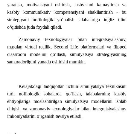
yaratish, motivatsiyani oshirish, tashvishni kamaytirish va
kasbiy kommunikativ kompetensiyani shakllantirish - bu
strategiyani nofilologik yo‘nalish talabalariga ingliz tilini
o‘qitishda juda foydali qiladi.
Zamonaviy texnologiyalar bilan integratsiyalashuv,
masalan virtual reallik, Second Life platformalari va flipped
classroom modelini qo‘llash, simulyatsiya strategiyasining
samaradorligini yanada oshirishi mumkin.
Kelajakdagi tadqiqotlar uchun simulyatsiya texnikasini
turli nofilologik sohalarda qo‘llash, talabalarning kasbiy
ehtiyojlariga moslashtirilgan simulyatsiya modellarini ishlab
chiqish va zamonaviy texnologiyalar bilan integratsiyalashuv
imkoniyatlarini o‘rganish tavsiya etiladi.