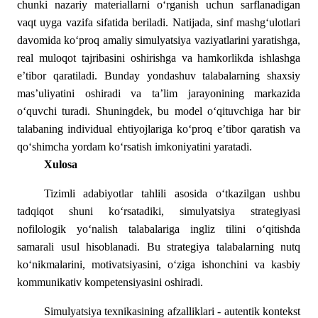
chunki nazariy materiallarni o‘rganish uchun sarflanadigan
vaqt uyga vazifa sifatida beriladi. Natijada, sinf mashg‘ulotlari
davomida ko‘proq amaliy simulyatsiya vaziyatlarini yaratishga,
real muloqot tajribasini oshirishga va hamkorlikda ishlashga
e’tibor qaratiladi. Bunday yondashuv talabalarning shaxsiy
mas’uliyatini oshiradi va ta’lim jarayonining markazida
o‘quvchi turadi. Shuningdek, bu model o‘qituvchiga har bir
talabaning individual ehtiyojlariga ko‘proq e’tibor qaratish va
qo‘shimcha yordam ko‘rsatish imkoniyatini yaratadi.
Xulosa
Tizimli adabiyotlar tahlili asosida o‘tkazilgan ushbu
tadqiqot shuni ko‘rsatadiki, simulyatsiya strategiyasi
nofilologik yo‘nalish talabalariga ingliz tilini o‘qitishda
samarali usul hisoblanadi. Bu strategiya talabalarning nutq
ko‘nikmalarini, motivatsiyasini, o‘ziga ishonchini va kasbiy
kommunikativ kompetensiyasini oshiradi.
Simulyatsiya texnikasining afzalliklari - autentik kontekst