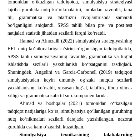
tomonidan o‘tkazilgan tadqiqotda, simulyatsiya strategiyasi
tajriba guruhida nutq ko‘nikmalarini, jumladan ravonlik, tana
tili, grammatika va talaffuzni rivojlantirishda samarali
bo‘lganligini aniqlandi. SPSS tahlili bilan pre- va post-test
natijalari statistik jihatdan sezilarli farqni ko‘rsatdi.
Hamad va Alnuzaili (2022) simulyatsiya strategiyasining
EFL nutq ko‘nikmalariga ta’sirini o‘rganishgan tadqiqotlarida,
SPSS tahlili simulyatsiyaning ravonlik, grammatika va lug‘at
ishlatishda sezilarli yaxshilanish ko‘rsatganini tasdiqladi.
Shuningdek, Angelini va García-Carbonell (2019) tadqiqoti
simulyatsiyadan keyin umumiy og‘zaki nutqda sezilarli
yaxshilanishni ko‘rsatdi, xususan lug‘at, talaffuz, ifoda xilma-
xilligi va grammatika kabi til sub-komponentlarida.
Ahmad va boshqalar (2021) tomonidan o‘tkazilgan
tadqiqot natijalariga ko‘ra, simulyatsiya qo‘llanilgan guruhning
nutq ko‘nikmalari sezilarli darajada yaxshilangan, nazorat
guruhida esa kam o‘zgarish kuzatilgan.
Simulyatsiya texnikasining talabalarning