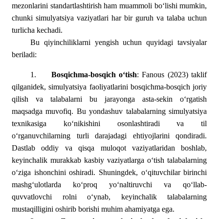
mezonlarini standartlashtirish ham muammoli bo‘lishi mumkin,
chunki simulyatsiya vaziyatlari har bir guruh va talaba uchun
turlicha kechadi.
Bu qiyinchiliklarni yengish uchun quyidagi tavsiyalar
beriladi:
1.
Bosqichma-bosqich o‘tish
: Fanous (2023) taklif
qilganidek, simulyatsiya faoliyatlarini bosqichma-bosqich joriy
qilish va talabalarni bu jarayonga asta-sekin o‘rgatish
maqsadga muvofiq. Bu yondashuv talabalarning simulyatsiya
texnikasiga ko‘nikishini osonlashtiradi va til
o‘rganuvchilarning turli darajadagi ehtiyojlarini qondiradi.
Dastlab oddiy va qisqa muloqot vaziyatlaridan boshlab,
keyinchalik murakkab kasbiy vaziyatlarga o‘tish talabalarning
o‘ziga ishonchini oshiradi. Shuningdek, o‘qituvchilar birinchi
mashg‘ulotlarda ko‘proq yo‘naltiruvchi va qo‘llab-
quvvatlovchi rolni o‘ynab, keyinchalik talabalarning
mustaqilligini oshirib borishi muhim ahamiyatga ega.