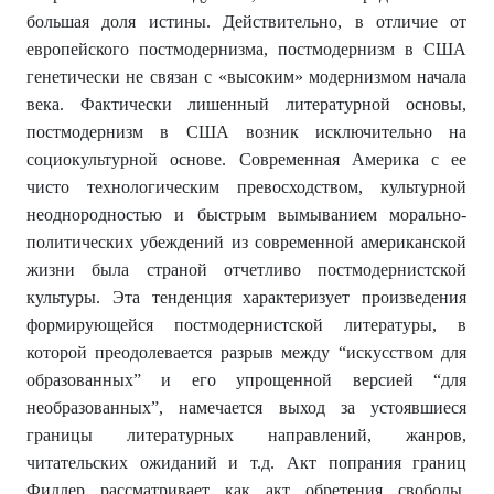
большая доля истины. Действительно, в отличие от
европейского постмодернизма, постмодернизм в США
генетически не связан с «высоким» модернизмом начала
века. Фактически лишенный литературной основы,
постмодернизм в США возник исключительно на
социокультурной основе. Современная Америка с ее
чисто технологическим превосходством, культурной
неоднородностью и быстрым вымыванием морально-
политических убеждений из современной американской
жизни была страной отчетливо постмодернистской
культуры. Эта тенденция характеризует произведения
формирующейся постмодернистской литературы, в
которой преодолевается разрыв между “искусством для
образованных” и его упрощенной версией “для
необразованных”, намечается выход за устоявшиеся
границы литературных направлений, жанров,
читательских ожиданий и т.д. Акт попрания границ
Фидлер рассматривает как акт обретения свободы.