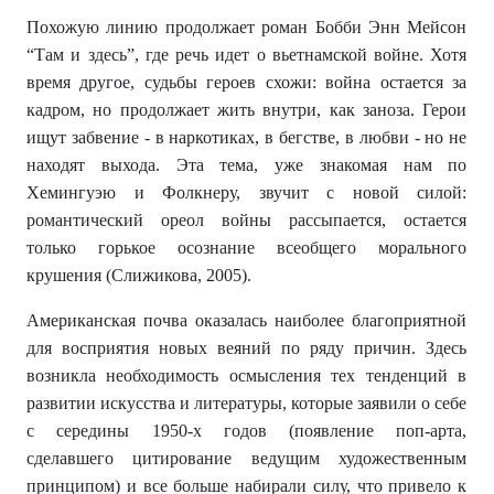
Похожую линию продолжает роман Бобби Энн Мейсон
“Там и здесь”, где речь идет о вьетнамской войне. Хотя
время другое, судьбы героев схожи: война остается за
кадром, но продолжает жить внутри, как заноза. Герои
ищут забвение - в наркотиках, в бегстве, в любви - но не
находят выхода. Эта тема, уже знакомая нам по
Хемингуэю и Фолкнеру, звучит с новой силой:
романтический ореол войны рассыпается, остается
только горькое осознание всеобщего морального
крушения (Слижикова, 2005).
Американская почва оказалась наиболее благоприятной
для восприятия новых веяний по ряду причин. Здесь
возникла необходимость осмысления тех тенденций в
развитии искусства и литературы, которые заявили о себе
с середины 1950-х годов (появление поп-арта,
сделавшего цитирование ведущим художественным
принципом) и все больше набирали силу, что привело к