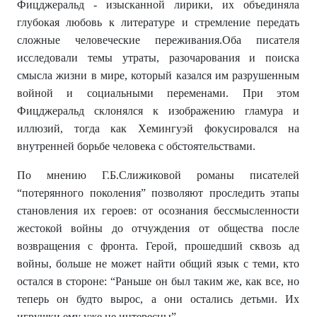
Фицджеральд - изысканной лирики, их объединяла
глубокая любовь к литературе и стремление передать
сложные человеческие переживания.Оба писателя
исследовали темы утраты, разочарования и поиска
смысла жизни в мире, который казался им разрушенным
войной и социальными переменами. При этом
Фицджеральд склонялся к изображению гламура и
иллюзий, тогда как Хемингуэй фокусировался на
внутренней борьбе человека с обстоятельствами.
По мнению Г.Б.Слижиковой романы писателей
“потерянного поколения” позволяют проследить этапы
становления их героев: от осознания бессмысленности
жестокой войны до отчуждения от общества после
возвращения с фронта. Герой, прошедший сквозь ад
войны, больше не может найти общий язык с теми, кто
остался в стороне: “Раньше он был таким же, как все, но
теперь он будто вырос, а они остались детьми. Их
игрушки ему уже не интересны”.