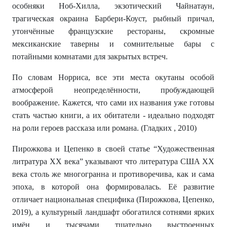
особняки Ноб-Хилла, экзотический Чайнатаун,
трагическая окраина Барбери-Коуст, рыбный причал,
утончённые французские рестораны, скромные
мексиканские таверны и сомнительные бары с
потайными комнатами для закрытых встреч.
По словам Норриса, все эти места окутаны особой
атмосферой неопределённости, пробуждающей
воображение. Кажется, что сами их названия уже готовы
стать частью книги, а их обитатели - идеально подходят
на роли героев рассказа или романа. (Гладких , 2010)
Пирожкова и Цепенко в своей статье “Художественная
литратура XX века” указывают что литература США XX
века столь же многогранна и противоречива, как и сама
эпоха, в которой она формировалась. Её развитие
отличает национальная специфика (Пирожкова, Цепенко,
2019), а культурный ландшафт обогатился сотнями ярких
имён и тысячами тщательно выстроенных