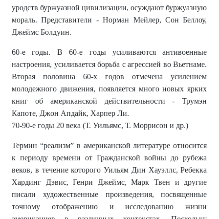
уродств буржуазной цивилизации, осуждают буржуазную
мораль. Представители - Норман Мейлер, Сон Беллоу,
Джеймс Болдуин.
60-е годы. В 60-е годы усиливаются антивоенные
настроения, усиливается борьба с агрессией во Вьетнаме.
Вторая половина 60-х годов отмечена усилением
молодежного движения, появляется много новых ярких
книг об американской действительности - Трумэн
Капоте, Джон Апдайк, Харпер Ли.
70-90-е годы 20 века (Т. Уильямс, Т. Моррисон и др.)
Термин “реализм” в американской литературе относится
к периоду времени от Гражданской войны до рубежа
веков, в течение которого Уильям Дин Хауэллс, Ребекка
Хардинг Дэвис, Генри Джеймс, Марк Твен и другие
писали художественные произведения, посвященные
точному отображению и исследованию жизни
американцев в различных контекстах. Поскольку