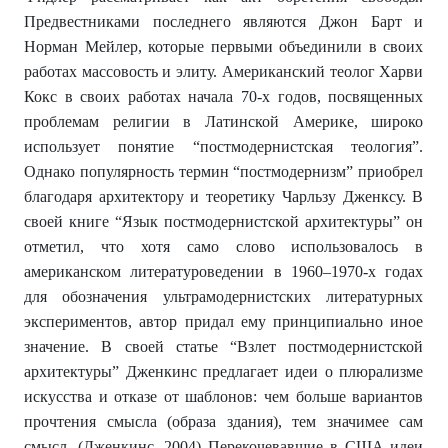
Предвестниками последнего являются Джон Барт и
Норман Мейлер, которые первыми объединили в своих
работах массовость и элиту. Американский теолог Харви
Кокс в своих работах начала 70-х годов, посвященных
проблемам религии в Латинской Америке, широко
использует понятие “постмодернистская теология”.
Однако популярность термин “постмодернизм” приобрел
благодаря архитектору и теоретику Чарльзу Дженксу. В
своей книге “Язык постмодернистской архитектуры” он
отметил, что хотя само слово использовалось в
американском литературоведении в 1960–1970-х годах
для обозначения ультрамодернистских литературных
экспериментов, автор придал ему принципиально иное
значение. В своей статье “Взлет постмодернистской
архитектуры” Дженкинс предлагает идеи о плюрализме
искусства и отказе от шаблонов: чем больше вариантов
прочтения смысла (образа здания), тем значимее сам
смысл. (Дженкинс, 2004) Перекочевавшие в США идеи