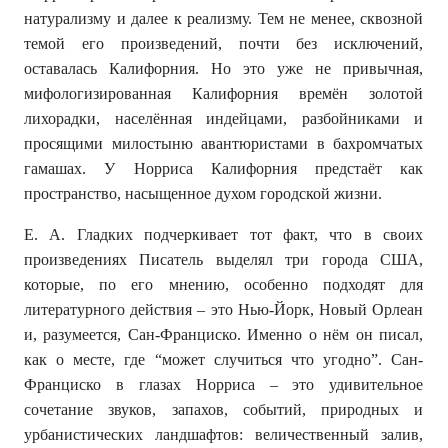
натурализму и далее к реализму. Тем не менее, сквозной
темой его произведений, почти без исключений,
оставалась Калифорния. Но это уже не привычная,
мифологизированная Калифорния времён золотой
лихорадки, населённая индейцами, разбойниками и
просящими милостыню авантюристами в бахромчатых
гамашах. У Норриса Калифорния предстаёт как
пространство, насыщенное духом городской жизни.
Е. А. Гладких подчеркивает тот факт, что в своих
произведениях Писатель выделял три города США,
которые, по его мнению, особенно подходят для
литературного действия – это Нью-Йорк, Новый Орлеан
и, разумеется, Сан-Франциско. Именно о нём он писал,
как о месте, где “может случиться что угодно”. Сан-
Франциско в глазах Норриса – это удивительное
сочетание звуков, запахов, событий, природных и
урбанистических ландшафтов: величественный залив,