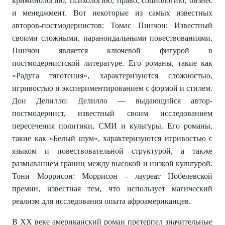
криминологию, психологию, право, социологию, бизнес
и менеджмент. Вот некоторые из самых известных
авторов-постмодернистов: Томас Пинчон: Известный
своими сложными, параноидальными повествованиями,
Пинчон является ключевой фигурой в
постмодернистской литературе. Его романы, такие как
«Радуга тяготения», характеризуются сложностью,
игривостью и экспериментированием с формой и стилем.
Дон Делилло: Делилло — выдающийся автор-
постмодернист, известный своим исследованием
пересечения политики, СМИ и культуры. Его романы,
такие как «Белый шум», характеризуются игривостью с
языком и повествовательной структурой, а также
размыванием границ между высокой и низкой культурой.
Тони Моррисон: Моррисон - лауреат Нобелевской
премии, известная тем, что использует магический
реализм для исследования опыта афроамериканцев.
В XX веке американский роман претерпел значительные