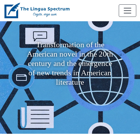
Transformation of the
American novel in the 20th
century and the emergence
of new trends in American
literature