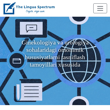
Ginekologiya va urologiya
sohalaridagi omonimik
hususiyatlarni tasniflash
tamoyillari xususida