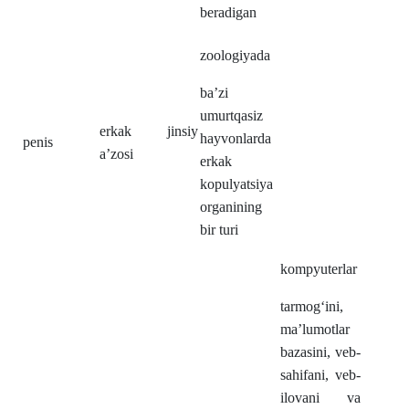
beradigan
zoologiyada
ba’zi
umurtqasiz
erkak jinsiy
hayvonlarda
penis
a’zosi
erkak
kopulyatsiya
organining
bir turi
kompyuterlar
tarmogʻini,
ma’lumotlar
bazasini, veb-
sahifani, veb-
ilovani va