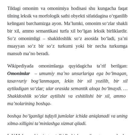
Tildagi omonim va omonimiya hodisasi shu kungacha faqat
tilning leksik va morfologik sathi obyekti sifatidagina oʻrganilib
kelingani barchamizga ayon. Ma’lumki, omonim soʻzlar shakli
bir xil, ammo semantikasi turfa xil boʻlgan leksik birliklardir.
Soʻz omonimligi – shakldoshlik soʻz asosida boʻladi, ya’ni
muayyan soʻz bir soʻz turkumi yoki bir necha turkumga
mansub ma’no beradi.
Wikipediyada omonimlarga quyidagicha ta’rif berilgan:
Omonimlar
– umumiy maʼno unsurlariga ega boʻlmagan,
tasavvuriy bogʻlanmagan, lekin bir xil yozilib, bir xil
aytiladigan
soʻzlar
; ular orasida semantik aloqa boʻlmaydi. …
Shakldoshlik soʻzlar aytilishi va eshitilishi bir xil, ammo
ma’nolarining boshqa-
boshqa boʻlganligi tufayli jumlalar ichida aniqlanadi va uning
xilma-xilligini ta’minlashga xizmat qiladi.