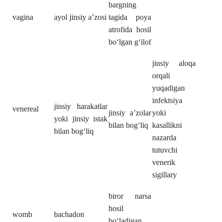
bargning
vagina
ayol jinsiy a’zosi
tagida poya
atrofida hosil
boʻlgan gʻilof
jinsiy aloqa
orqali
yuqadigan
infektsiya
jinsiy harakatlar
venereal
jinsiy a’zolar
yoki
yoki jinsiy istak
bilan bogʻliq
kasallikni
bilan bogʻliq
nazarda
tutuvchi
venerik
sigillary
biror narsa
hosil
womb
bachadon
boʻladigan