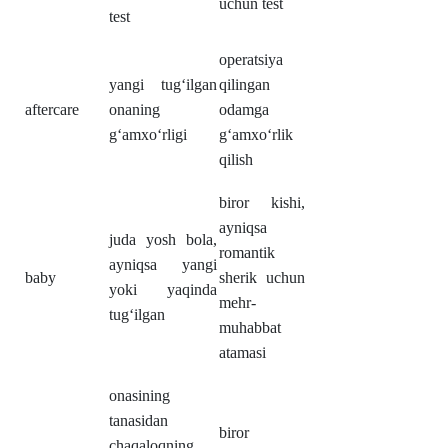
uchun test
test
operatsiya
yangi tugʻilgan
qilingan
aftercare
onaning
odamga
gʻamxoʻrligi
gʻamxoʻrlik
qilish
biror kishi,
ayniqsa
juda yosh bola,
romantik
ayniqsa yangi
baby
sherik uchun
yoki yaqinda
mehr-
tugʻilgan
muhabbat
atamasi
onasining
tanasidan
biror
chaqaloqning