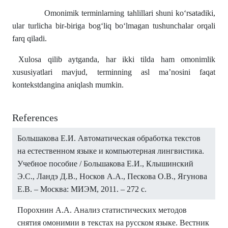
Omonimik terminlarning tahlillari shuni koʻrsatadiki,
ular turlicha bir-biriga bogʻliq boʻlmagan tushunchalar orqali
farq qiladi.
Xulosa qilib aytganda, har ikki tilda ham omonimlik
xususiyatlari mavjud, terminning asl ma’nosini faqat
kontekstdangina aniqlash mumkin.
References
Большакова Е.И. Автоматическая обработка текстов
на естественном языке и компьютерная лингвистика.
Учебное пособие / Большакова Е.И., Клышинский
Э.С., Ландэ Д.В., Носков А.А., Пескова О.В., Ягунова
Е.В. – Москва: МИЭМ, 2011. – 272 с.
Порохнин А.А. Анализ статистических методов
снятия омонимии в текстах на русском языке. Вестник