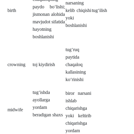
narsaning
paydo boʻlishi;
birth
kelib chiqishi
tugʻilish
jismonan alohida
yoki
mavjudot sifatida
boshlanishi
hayotning
boshlanishi
tugʻruq
paytida
crowning
toj kiydirish
chaqaloq
kallasining
koʻrinishi
tugʻishda
biror narsani
ayollarga
ishlab
yordam
chiqarishga
midwife
beradigan shaxs
yoki keltirib
chiqarishga
yordam