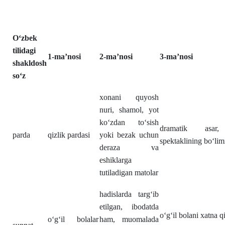
Oʻzbek
tilidagi
1-ma’nosi
2-ma’nosi
3-ma’nosi
shakldosh
soʻz
xonani quyosh
nuri, shamol, yot
koʻzdan toʻsish
dramatik asar,
parda
qizlik pardasi
yoki bezak uchun
spektaklining boʻlim
deraza va
eshiklarga
tutiladigan matolar
hadislarda targʻib
etilgan, ibodatda
oʻgʻil bolani xatna qi
oʻgʻil bolalar
ham, muomalada