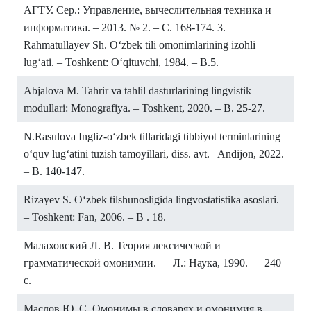
АГТУ. Сер.: Управление, вычеслительная техника и
информатика. – 2013. № 2. – С. 168-174. 3.
Rahmatullayev Sh. Oʻzbek tili omonimlarining izohli
lugʻati. – Toshkent: Oʻqituvchi, 1984. – B.5.
Abjalova M. Tahrir va tahlil dasturlarining lingvistik
modullari: Monografiya. – Toshkent, 2020. – B. 25-27.
N.Rasulova Ingliz-oʻzbek tillaridagi tibbiyot terminlarining
oʻquv lugʻatini tuzish tamoyillari, diss. avt.– Andijon, 2022.
– B. 140-147.
Rizayev S. Oʻzbek tilshunosligida lingvostatistika asoslari.
– Toshkent: Fan, 2006. – B . 18.
Малаховский Л. В. Теория лексической и
грамматической омонимии. — Л.: Наука, 1990. — 240
с.
Маслов Ю. С. Омонимы в словарях и омонимия в