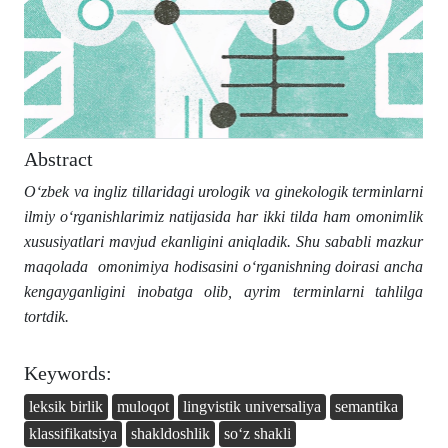
Abstract
Oʻzbek va ingliz tillaridagi urologik va ginekologik terminlarni
ilmiy oʻrganishlarimiz natijasida har ikki tilda ham omonimlik
xususiyatlari mavjud ekanligini aniqladik. Shu sababli mazkur
maqolada
omonimiya hodisasini oʻrganishning doirasi ancha
kengayganligini inobatga olib, ayrim terminlarni tahlilga
tortdik.
Keywords:
leksik birlik
muloqot
lingvistik universaliya
semantika
klassifikatsiya
shakldoshlik
soʻz shakli