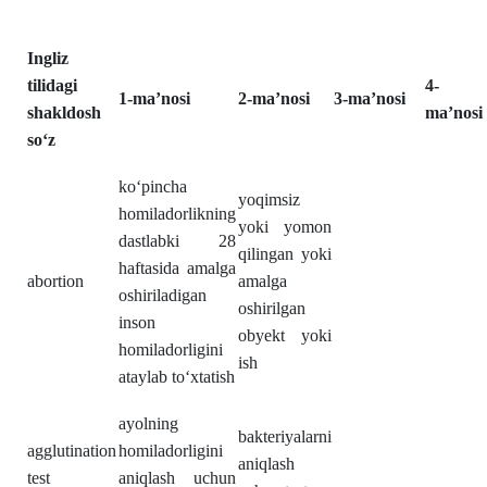
Ingliz
tilidagi
4-
1-ma’nosi
2-ma’nosi
3-ma’nosi
shakldosh
ma’nosi
soʻz
koʻpincha
yoqimsiz
homiladorlikning
yoki yomon
dastlabki 28
qilingan yoki
haftasida amalga
abortion
amalga
oshiriladigan
oshirilgan
inson
obyekt yoki
homiladorligini
ish
ataylab toʻxtatish
ayolning
bakteriyalarni
agglutination
homiladorligini
aniqlash
test
aniqlash uchun