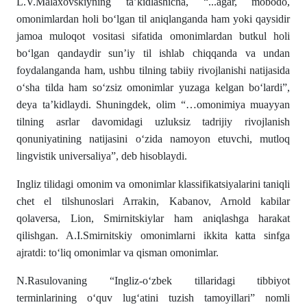
L.V.Malaxovskiyning ta’kidlashicha, “...agar, mobodo,
omonimlardan holi boʻlgan til aniqlanganda ham yoki qaysidir
jamoa muloqot vositasi sifatida omonimlardan butkul holi
boʻlgan qandaydir sun’iy til ishlab chiqqanda va undan
foydalanganda ham, ushbu tilning tabiiy rivojlanishi natijasida
oʻsha tilda ham soʻzsiz omonimlar yuzaga kelgan boʻlardi”,
deya ta’kidlaydi. Shuningdek, olim “…omonimiya muayyan
tilning asrlar davomidagi uzluksiz tadrijiy rivojlanish
qonuniyatining natijasini oʻzida namoyon etuvchi, mutloq
lingvistik universaliya”, deb hisoblaydi.
Ingliz tilidagi omonim va omonimlar klassifikatsiyalarini taniqli
chet el tilshunoslari Arrakin, Kabanov, Arnold kabilar
qolaversa, Lion, Smirnitskiylar ham aniqlashga harakat
qilishgan. A.I.Smirnitskiy omonimlarni ikkita katta sinfga
ajratdi: toʻliq omonimlar va qisman omonimlar.
N.Rasulovaning “Ingliz-oʻzbek tillaridagi tibbiyot
terminlarining oʻquv lugʻatini tuzish tamoyillari” nomli