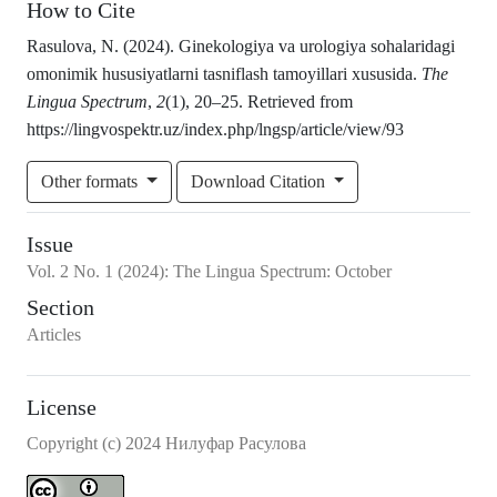
How to Cite
Rasulova, N. (2024). Ginekologiya va urologiya sohalaridagi
omonimik hususiyatlarni tasniflash tamoyillari xususida.
The
Lingua Spectrum
,
2
(1), 20–25. Retrieved from
https://lingvospektr.uz/index.php/lngsp/article/view/93
Other formats
Download Citation
Issue
Vol.
2
No.
1
(2024)
:
The Lingua Spectrum: October
Section
Articles
License
Copyright (c) 2024 Нилуфар Расулова