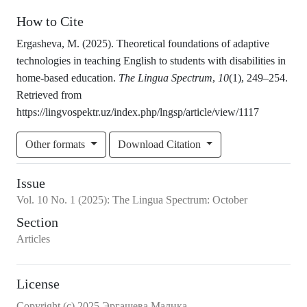
How to Cite
Ergasheva, M. (2025). Theoretical foundations of adaptive
technologies in teaching English to students with disabilities in
home-based education.
The Lingua Spectrum
,
10
(1), 249–254.
Retrieved from
https://lingvospektr.uz/index.php/lngsp/article/view/1117
Other formats
Download Citation
Issue
Vol.
10
No.
1
(2025)
:
The Lingua Spectrum: October
Section
Articles
License
Copyright (c) 2025 Эргашева Малика