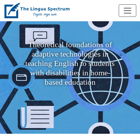
Theoretical foundations of
adaptive technologies in
teaching English to students
with disabilities in home-
based education