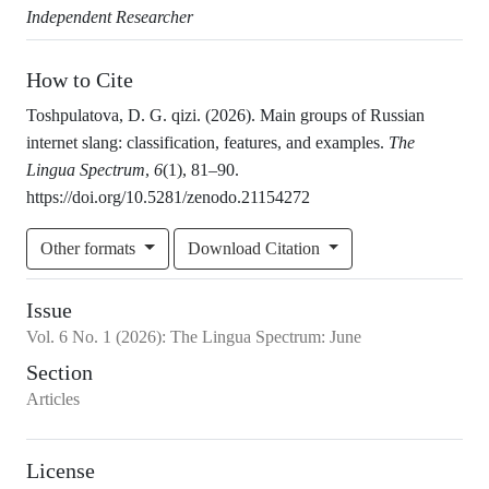
Independent Researcher
How to Cite
Toshpulatova, D. G. qizi. (2026). Main groups of Russian
internet slang: classification, features, and examples.
The
Lingua Spectrum
,
6
(1), 81–90.
https://doi.org/10.5281/zenodo.21154272
Other formats
Download Citation
Issue
Vol.
6
No.
1
(2026)
:
The Lingua Spectrum: June
Section
Articles
License