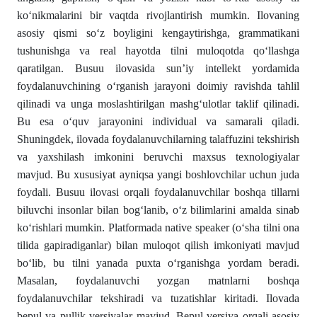
ko‘nikmalarini bir vaqtda rivojlantirish mumkin. Ilovaning
asosiy qismi so‘z boyligini kengaytirishga, grammatikani
tushunishga va real hayotda tilni muloqotda qo‘llashga
qaratilgan. Busuu ilovasida sun’iy intellekt yordamida
foydalanuvchining o‘rganish jarayoni doimiy ravishda tahlil
qilinadi va unga moslashtirilgan mashg‘ulotlar taklif qilinadi.
Bu esa o‘quv jarayonini individual va samarali qiladi.
Shuningdek, ilovada foydalanuvchilarning talaffuzini tekshirish
va yaxshilash imkonini beruvchi maxsus texnologiyalar
mavjud. Bu xususiyat ayniqsa yangi boshlovchilar uchun juda
foydali. Busuu ilovasi orqali foydalanuvchilar boshqa tillarni
biluvchi insonlar bilan bog‘lanib, o‘z bilimlarini amalda sinab
ko‘rishlari mumkin. Platformada native speaker (o‘sha tilni ona
tilida gapiradiganlar) bilan muloqot qilish imkoniyati mavjud
bo‘lib, bu tilni yanada puxta o‘rganishga yordam beradi.
Masalan, foydalanuvchi yozgan matnlarni boshqa
foydalanuvchilar tekshiradi va tuzatishlar kiritadi. Ilovada
bepul va pullik versiyalar mavjud. Bepul versiya orqali asosiy