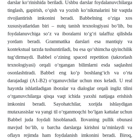
darslar ko‘rinishida beriladi. Ushbu darslar foydalanuvchilarga
tinglash, gapirish, o‘qish va yozish ko‘nikmalarini bir vaqtda
rivojlantirish imkonini beradi. Babbelning o‘ziga xos
xususiyatlaridan biri – nutq tanish texnologiyasi bo‘lib, bu
foydalanuvchiga so‘z va iboralarni to‘g‘ri talaffuz qilishda
yordam beradi. Grammatika darslari esa mantiqiy va
kontekstual tarzda tushuntiriladi, bu esa qo‘shimcha qiyinchilik
tug‘dirmaydi. Babbel o‘zining spaced repetition (takrorlash
texnologiyasi) orqali o‘rgangan bilimlarni esda saqlashni
osonlashtiradi. Babbel eng ko‘p boshlang‘ich va o‘rta
darajadagi (A1-B2) o‘rganuvchilar uchun mos keladi. U real
hayotda ishlatiladigan iboralar va dialoglar orqali ingliz tilini
o‘rganuvchilarga qisqa vaqt ichida yaxshi natijaga erishish
imkonini beradi. Sayohatchilar, xorijda ishlaydigan
mutaxassislar va yangi til o‘rganmoqchi bo‘lgan kattalar uchun
Babbel juda foydali hisoblanadi. Ilovaning pullik obunasi
mavjud bo‘lib, u barcha darslarga kirishni ta’minlaydi va
oflayn rejimda ham foydalanish imkonini beradi. Biroq,