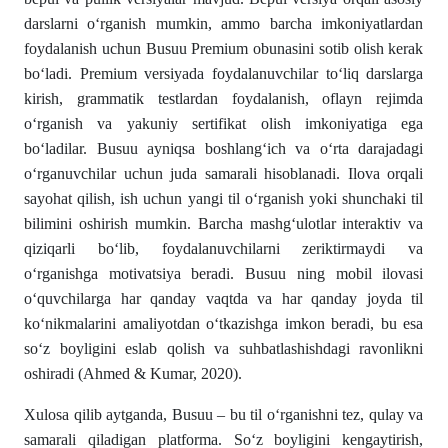
darslarni o‘rganish mumkin, ammo barcha imkoniyatlardan
foydalanish uchun Busuu Premium obunasini sotib olish kerak
bo‘ladi. Premium versiyada foydalanuvchilar to‘liq darslarga
kirish, grammatik testlardan foydalanish, oflayn rejimda
o‘rganish va yakuniy sertifikat olish imkoniyatiga ega
bo‘ladilar. Busuu ayniqsa boshlang‘ich va o‘rta darajadagi
o‘rganuvchilar uchun juda samarali hisoblanadi. Ilova orqali
sayohat qilish, ish uchun yangi til o‘rganish yoki shunchaki til
bilimini oshirish mumkin. Barcha mashg‘ulotlar interaktiv va
qiziqarli bo‘lib, foydalanuvchilarni zeriktirmaydi va
o‘rganishga motivatsiya beradi. Busuu ning mobil ilovasi
o‘quvchilarga har qanday vaqtda va har qanday joyda til
ko‘nikmalarini amaliyotdan o‘tkazishga imkon beradi, bu esa
so‘z boyligini eslab qolish va suhbatlashishdagi ravonlikni
oshiradi (Ahmed & Kumar, 2020).
Xulosa qilib aytganda, Busuu – bu til o‘rganishni tez, qulay va
samarali qiladigan platforma. So‘z boyligini kengaytirish,