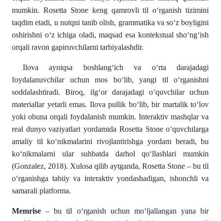
mumkin. Rosetta Stone keng qamrovli til o‘rganish tizimini
taqdim etadi, u nutqni tanib olish, grammatika va so‘z boyligini
oshirishni o‘z ichiga oladi, maqsad esa kontekstual sho‘ng‘ish
orqali ravon gapiruvchilarni tarbiyalashdir.
Ilova ayniqsa boshlang‘ich va o‘rta darajadagi
foydalanuvchilar uchun mos bo‘lib, yangi til o‘rganishni
soddalashtiradi. Biroq, ilg‘or darajadagi o‘quvchilar uchun
materiallar yetarli emas. Ilova pullik bo‘lib, bir martalik to‘lov
yoki obuna orqali foydalanish mumkin. Interaktiv mashqlar va
real dunyo vaziyatlari yordamida Rosetta Stone o‘quvchilarga
amaliy til ko‘nikmalarini rivojlantirishga yordam beradi, bu
ko‘nikmalarni ular suhbatda darhol qo‘llashlari mumkin
(Gonzalez, 2018). Xulosa qilib aytganda, Rosetta Stone – bu til
o‘rganishga tabiiy va interaktiv yondashadigan, ishonchli va
samarali platforma.
Memrise
– bu til o‘rganish uchun mo‘ljallangan yana bir