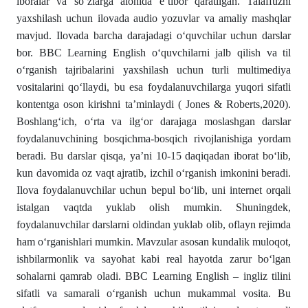
iboralar va so‘zlarga alohida e’tibor qaratilgan. Talaffuzni
yaxshilash uchun ilovada audio yozuvlar va amaliy mashqlar
mavjud. Ilovada barcha darajadagi o‘quvchilar uchun darslar
bor. BBC Learning English o‘quvchilarni jalb qilish va til
o‘rganish tajribalarini yaxshilash uchun turli multimediya
vositalarini qo‘llaydi, bu esa foydalanuvchilarga yuqori sifatli
kontentga oson kirishni ta’minlaydi ( Jones & Roberts,2020).
Boshlang‘ich, o‘rta va ilg‘or darajaga moslashgan darslar
foydalanuvchining bosqichma-bosqich rivojlanishiga yordam
beradi. Bu darslar qisqa, ya’ni 10-15 daqiqadan iborat bo‘lib,
kun davomida oz vaqt ajratib, izchil o‘rganish imkonini beradi.
Ilova foydalanuvchilar uchun bepul bo‘lib, uni internet orqali
istalgan vaqtda yuklab olish mumkin. Shuningdek,
foydalanuvchilar darslarni oldindan yuklab olib, oflayn rejimda
ham o‘rganishlari mumkin. Mavzular asosan kundalik muloqot,
ishbilarmonlik va sayohat kabi real hayotda zarur bo‘lgan
sohalarni qamrab oladi. BBC Learning English – ingliz tilini
sifatli va samarali o‘rganish uchun mukammal vosita. Bu