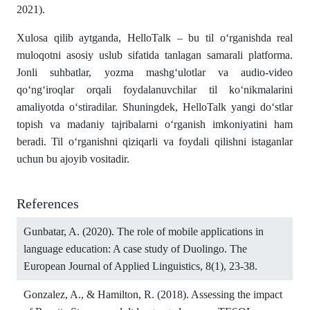
2021).
Xulosa qilib aytganda, HelloTalk – bu til o‘rganishda real
muloqotni asosiy uslub sifatida tanlagan samarali platforma.
Jonli suhbatlar, yozma mashg‘ulotlar va audio-video
qo‘ng‘iroqlar orqali foydalanuvchilar til ko‘nikmalarini
amaliyotda o‘stiradilar. Shuningdek, HelloTalk yangi do‘stlar
topish va madaniy tajribalarni o‘rganish imkoniyatini ham
beradi. Til o‘rganishni qiziqarli va foydali qilishni istaganlar
uchun bu ajoyib vositadir.
References
Gunbatar, A. (2020). The role of mobile applications in
language education: A case study of Duolingo. The
European Journal of Applied Linguistics, 8(1), 23-38.
Gonzalez, A., & Hamilton, R. (2018). Assessing the impact