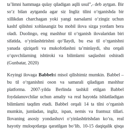
ta’limni hammaga qulay qiladigan aqlli usul”,- deb aytgan. Bir
so‘z bilan aytganda agar siz Ingliz tilini o‘rganishda bir
xillikdan charchagan yoki yangi narsalarni o‘zingiz uchun
kashf qilishni xohlasangiz bu mobil ilova sizga yordam bera
oladi. Duolingo, eng mashhur til o‘rganish ilovalaridan biri
sifatida, o‘yinlashtirishni qo‘llaydi, bu esa til o‘rganishni
yanada qiziqarli va mukofotlashni ta’minlaydi, shu orqali
o‘quvchilarning ishtiroki va bilimlarni saqlashni oshiradi
(Gunbatar, 2020)
Keyingi ilovaga
Babbel
ni misol qilishimiz mumkin. Babbel –
bu til o‘rganishni oson va samarali qiladigan mashhur
platforma. 2007-yilda Berlinda tashkil etilgan Babbel
foydalanuvchilar uchun amaliy va real hayotda ishlatiladigan
bilimlarni taqdim etadi. Babbel orqali 14 ta tilni o‘rganish
mumkin, jumladan, ingliz, ispan, nemis va frantsuz tillari.
Ilovaning asosiy yondashuvi o‘yinlashtirishdan ko‘ra, real
hayotiy muloqotlarga qaratilgan bo‘lib, 10-15 daqiqalik qisqa