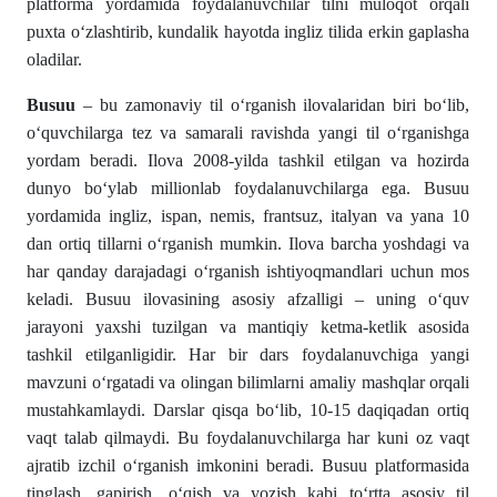
platforma yordamida foydalanuvchilar tilni muloqot orqali
puxta o‘zlashtirib, kundalik hayotda ingliz tilida erkin gaplasha
oladilar.
Busuu
– bu zamonaviy til o‘rganish ilovalaridan biri bo‘lib,
o‘quvchilarga tez va samarali ravishda yangi til o‘rganishga
yordam beradi. Ilova 2008-yilda tashkil etilgan va hozirda
dunyo bo‘ylab millionlab foydalanuvchilarga ega. Busuu
yordamida ingliz, ispan, nemis, frantsuz, italyan va yana 10
dan ortiq tillarni o‘rganish mumkin. Ilova barcha yoshdagi va
har qanday darajadagi o‘rganish ishtiyoqmandlari uchun mos
keladi. Busuu ilovasining asosiy afzalligi – uning o‘quv
jarayoni yaxshi tuzilgan va mantiqiy ketma-ketlik asosida
tashkil etilganligidir. Har bir dars foydalanuvchiga yangi
mavzuni o‘rgatadi va olingan bilimlarni amaliy mashqlar orqali
mustahkamlaydi. Darslar qisqa bo‘lib, 10-15 daqiqadan ortiq
vaqt talab qilmaydi. Bu foydalanuvchilarga har kuni oz vaqt
ajratib izchil o‘rganish imkonini beradi. Busuu platformasida
tinglash, gapirish, o‘qish va yozish kabi to‘rtta asosiy til