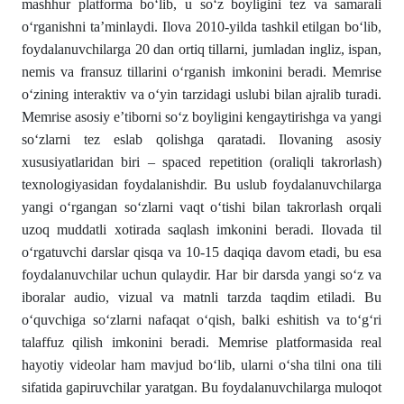
mashhur platforma bo‘lib, u so‘z boyligini tez va samarali
o‘rganishni ta’minlaydi. Ilova 2010-yilda tashkil etilgan bo‘lib,
foydalanuvchilarga 20 dan ortiq tillarni, jumladan ingliz, ispan,
nemis va fransuz tillarini o‘rganish imkonini beradi. Memrise
o‘zining interaktiv va o‘yin tarzidagi uslubi bilan ajralib turadi.
Memrise asosiy e’tiborni so‘z boyligini kengaytirishga va yangi
so‘zlarni tez eslab qolishga qaratadi. Ilovaning asosiy
xususiyatlaridan biri – spaced repetition (oraliqli takrorlash)
texnologiyasidan foydalanishdir. Bu uslub foydalanuvchilarga
yangi o‘rgangan so‘zlarni vaqt o‘tishi bilan takrorlash orqali
uzoq muddatli xotirada saqlash imkonini beradi. Ilovada til
o‘rgatuvchi darslar qisqa va 10-15 daqiqa davom etadi, bu esa
foydalanuvchilar uchun qulaydir. Har bir darsda yangi so‘z va
iboralar audio, vizual va matnli tarzda taqdim etiladi. Bu
o‘quvchiga so‘zlarni nafaqat o‘qish, balki eshitish va to‘g‘ri
talaffuz qilish imkonini beradi. Memrise platformasida real
hayotiy videolar ham mavjud bo‘lib, ularni o‘sha tilni ona tili
sifatida gapiruvchilar yaratgan. Bu foydalanuvchilarga muloqot