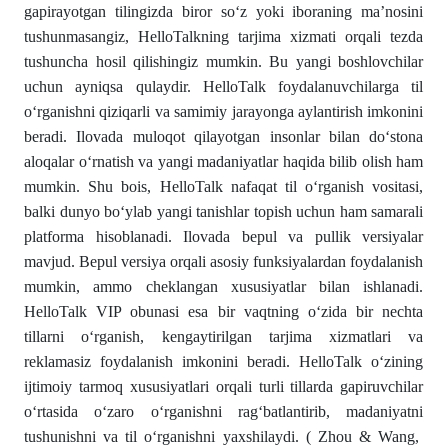
gapirayotgan tilingizda biror so‘z yoki iboraning ma’nosini
tushunmasangiz, HelloTalkning tarjima xizmati orqali tezda
tushuncha hosil qilishingiz mumkin. Bu yangi boshlovchilar
uchun ayniqsa qulaydir. HelloTalk foydalanuvchilarga til
o‘rganishni qiziqarli va samimiy jarayonga aylantirish imkonini
beradi. Ilovada muloqot qilayotgan insonlar bilan do‘stona
aloqalar o‘rnatish va yangi madaniyatlar haqida bilib olish ham
mumkin. Shu bois, HelloTalk nafaqat til o‘rganish vositasi,
balki dunyo bo‘ylab yangi tanishlar topish uchun ham samarali
platforma hisoblanadi. Ilovada bepul va pullik versiyalar
mavjud. Bepul versiya orqali asosiy funksiyalardan foydalanish
mumkin, ammo cheklangan xususiyatlar bilan ishlanadi.
HelloTalk VIP obunasi esa bir vaqtning o‘zida bir nechta
tillarni o‘rganish, kengaytirilgan tarjima xizmatlari va
reklamasiz foydalanish imkonini beradi. HelloTalk o‘zining
ijtimoiy tarmoq xususiyatlari orqali turli tillarda gapiruvchilar
o‘rtasida o‘zaro o‘rganishni rag‘batlantirib, madaniyatni
tushunishni va til o‘rganishni yaxshilaydi. ( Zhou & Wang,