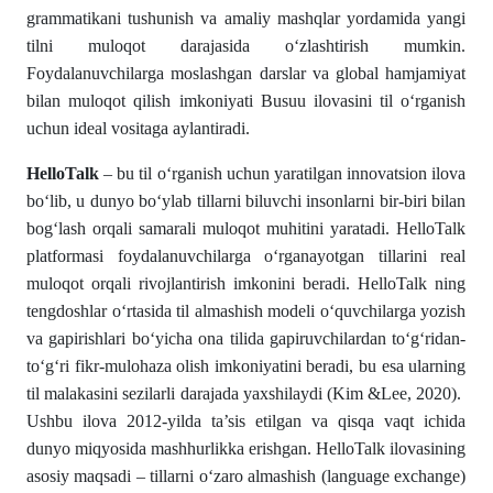
grammatikani tushunish va amaliy mashqlar yordamida yangi
tilni muloqot darajasida o‘zlashtirish mumkin.
Foydalanuvchilarga moslashgan darslar va global hamjamiyat
bilan muloqot qilish imkoniyati Busuu ilovasini til o‘rganish
uchun ideal vositaga aylantiradi.
HelloTalk
– bu til o‘rganish uchun yaratilgan innovatsion ilova
bo‘lib, u dunyo bo‘ylab tillarni biluvchi insonlarni bir-biri bilan
bog‘lash orqali samarali muloqot muhitini yaratadi. HelloTalk
platformasi foydalanuvchilarga o‘rganayotgan tillarini real
muloqot orqali rivojlantirish imkonini beradi. HelloTalk ning
tengdoshlar o‘rtasida til almashish modeli o‘quvchilarga yozish
va gapirishlari bo‘yicha ona tilida gapiruvchilardan to‘g‘ridan-
to‘g‘ri fikr-mulohaza olish imkoniyatini beradi, bu esa ularning
til malakasini sezilarli darajada yaxshilaydi (Kim &Lee, 2020).
Ushbu ilova 2012-yilda ta’sis etilgan va qisqa vaqt ichida
dunyo miqyosida mashhurlikka erishgan. HelloTalk ilovasining
asosiy maqsadi – tillarni o‘zaro almashish (language exchange)