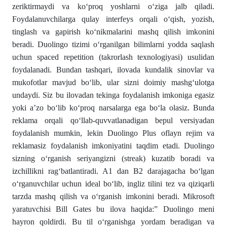
zeriktirmaydi va ko‘proq yoshlarni o‘ziga jalb qiladi.
Foydalanuvchilarga qulay interfeys orqali o‘qish, yozish,
tinglash va gapirish ko‘nikmalarini mashq qilish imkonini
beradi. Duolingo tizimi o‘rganilgan bilimlarni yodda saqlash
uchun spaced repetition (takrorlash texnologiyasi) usulidan
foydalanadi. Bundan tashqari, ilovada kundalik sinovlar va
mukofotlar mavjud bo‘lib, ular sizni doimiy mashg‘ulotga
undaydi. Siz bu ilovadan tekinga foydalanish imkoniga egasiz
yoki a’zo bo‘lib ko‘proq narsalarga ega bo‘la olasiz. Bunda
reklama orqali qo‘llab-quvvatlanadigan bepul versiyadan
foydalanish mumkin, lekin Duolingo Plus oflayn rejim va
reklamasiz foydalanish imkoniyatini taqdim etadi. Duolingo
sizning o‘rganish seriyangizni (streak) kuzatib boradi va
izchillikni rag‘batlantiradi. A1 dan B2 darajagacha bo‘lgan
o‘rganuvchilar uchun ideal bo‘lib, ingliz tilini tez va qiziqarli
tarzda mashq qilish va o‘rganish imkonini beradi. Mikrosoft
yaratuvchisi Bill Gates bu ilova haqida:” Duolingo meni
hayron qoldirdi. Bu til o‘rganishga yordam beradigan va