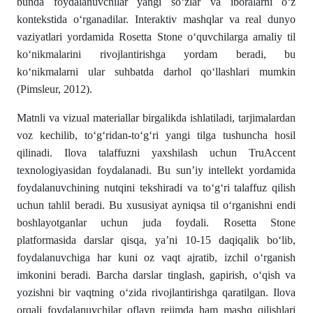
bunda foydalanuvchilar yangi so‘zlar va iboralarni o‘z
kontekstida o‘rganadilar. Interaktiv mashqlar va real dunyo
vaziyatlari yordamida Rosetta Stone o‘quvchilarga amaliy til
ko‘nikmalarini rivojlantirishga yordam beradi, bu
ko‘nikmalarni ular suhbatda darhol qo‘llashlari mumkin
(Pimsleur, 2012).
Matnli va vizual materiallar birgalikda ishlatiladi, tarjimalardan
voz kechilib, to‘g‘ridan-to‘g‘ri yangi tilga tushuncha hosil
qilinadi. Ilova talaffuzni yaxshilash uchun TruAccent
texnologiyasidan foydalanadi. Bu sun’iy intellekt yordamida
foydalanuvchining nutqini tekshiradi va to‘g‘ri talaffuz qilish
uchun tahlil beradi. Bu xususiyat ayniqsa til o‘rganishni endi
boshlayotganlar uchun juda foydali. Rosetta Stone
platformasida darslar qisqa, ya’ni 10-15 daqiqalik bo‘lib,
foydalanuvchiga har kuni oz vaqt ajratib, izchil o‘rganish
imkonini beradi. Barcha darslar tinglash, gapirish, o‘qish va
yozishni bir vaqtning o‘zida rivojlantirishga qaratilgan. Ilova
orqali foydalanuvchilar oflayn rejimda ham mashq qilishlari