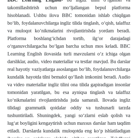
takomillashtirish uchun mo‘ljallangan bepul platforma
hisoblanadi. Ushbu ilova BBC tomonidan ishlab chiqilgan
bo‘lib, foydalanuvchilarga ingliz tilida tinglash, o‘qish, talaffuz
va muloqot ko‘nikmalarini rivojlantirishda yordam beradi.
Platforma boshlang‘ichdan tortib, ilg‘or darajadagi
o‘rganuvchilargacha bo‘lgan barcha uchun mos keladi. BBC
Learning English ilovasida turli mavzularni o‘z ichiga olgan
darsliklar, audio, video materiallar va testlar mavjud. Bu darslar
real hayotiy vaziyatlarga asoslangan bo‘lib, foydalanuvchilarga
kundalik hayotda tilni bemalol qo‘llash imkonini beradi. Audio
va video materiallar ingliz tilini ona tilida gapiradigan insonlar
tomonidan yaratilgan, bu esa ayniqsa tinglash va talaffuz
ko‘nikmalarini rivojlantirishda juda samarali. Ilovada ingliz
tilidagi grammatik qoidalar oddiy va tushunarli tarzda
tushuntiriladi. Shuningdek, yangi so‘zlarni eslab qolish va
lug‘at boyligini kengaytirish uchun maxsus darslar ham taqdim
etiladi. Darslarda kundalik muloqotda eng ko‘p ishlatiladigan