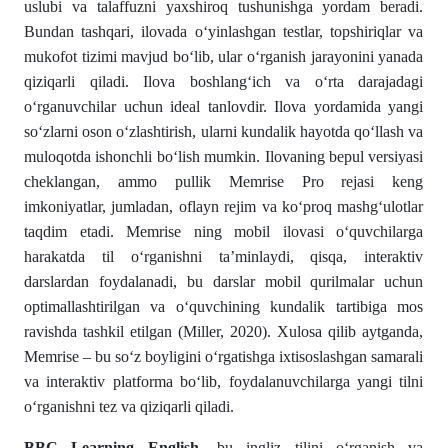
uslubi va talaffuzni yaxshiroq tushunishga yordam beradi.
Bundan tashqari, ilovada o‘yinlashgan testlar, topshiriqlar va
mukofot tizimi mavjud bo‘lib, ular o‘rganish jarayonini yanada
qiziqarli qiladi. Ilova boshlang‘ich va o‘rta darajadagi
o‘rganuvchilar uchun ideal tanlovdir. Ilova yordamida yangi
so‘zlarni oson o‘zlashtirish, ularni kundalik hayotda qo‘llash va
muloqotda ishonchli bo‘lish mumkin. Ilovaning bepul versiyasi
cheklangan, ammo pullik Memrise Pro rejasi keng
imkoniyatlar, jumladan, oflayn rejim va ko‘proq mashg‘ulotlar
taqdim etadi. Memrise ning mobil ilovasi o‘quvchilarga
harakatda til o‘rganishni ta’minlaydi, qisqa, interaktiv
darslardan foydalanadi, bu darslar mobil qurilmalar uchun
optimallashtirilgan va o‘quvchining kundalik tartibiga mos
ravishda tashkil etilgan (Miller, 2020). Xulosa qilib aytganda,
Memrise – bu so‘z boyligini o‘rgatishga ixtisoslashgan samarali
va interaktiv platforma bo‘lib, foydalanuvchilarga yangi tilni
o‘rganishni tez va qiziqarli qiladi.
BBC Learning English
- bu ingliz tilini o‘rganish va