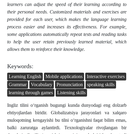
learners can adjust the speed of their learning according to
their personal needs. Customized materials and exercises are
provided for each user, which makes the language learning
process easier and increases its effectiveness. For example,
some applications automatically repeat tests and reading tasks
to help the user retain previously learned material, which
allows them to reinforce their knowledge.
Keywords:
Learning English
Mobile applications
Interactive exercises
Grammar
Vocabulary
Pronunciation
speaking skills
learning through games
Listening skills
Ingliz tilini o‘rganish bugungi kunda dunyodagi eng dolzarb
ehtiyojlardan biridir. Globalizatsiya jarayonlari va xalqaro
muloqotning kengayishi bu tilni o‘rganishni faqat bilim emas,
balki zaruratga aylantirdi. Texnologiyalar rivojlangan bir