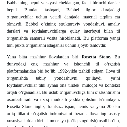
Babbelning bepul versiyasi cheklangan, faqat birinchi darslar
bepul. Bundan tashqari, Babbel ilg‘or darajadagi
o‘rganuvchilar uchun yetarli darajada material taqdim eta
olmaydi. Babbel o‘zining strukturaviy yondashuvi, amaliy
darslari va foydalanuvchilarga qulay interfeysi bilan til
o‘rganishda samarali vosita hisoblanadi. Bu platforma yangi
tilni puxta o‘rganishni istaganlar uchun ajoyib tanlovdir.
Yana bitta mashhur ilovalardan biri
Rosetta Stone.
Bu
dunyodagi eng mashhur va ishonchli til o‘rgatish
platformalaridan biri bo‘lib, 1992-yilda tashkil etilgan. Ilova til
o‘rganishda tabiiy yondashuvni qo‘llaydi, ya’ni
foydalanuvchilar tilni aynan ona tilidek, muloqot va kontekst
orqali o‘rganadilar. Bu uslub o‘rganuvchiga tilni o‘zlashtirishni
osonlashtiradi va uzoq muddatli yodda qolishni ta’minlaydi.
Rosetta Stone ingliz, frantsuz, ispan, nemis va yana 20 dan
ortiq tillarni o‘rgatish imkoniyatini beradi. Ilovaning asosiy
xususiyatlaridan biri – immersiya (to‘liq singdirish) usuli bo‘lib,