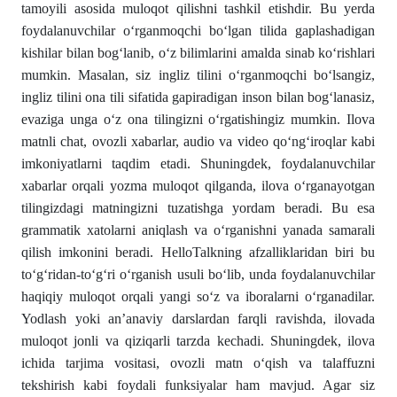
tamoyili asosida muloqot qilishni tashkil etishdir. Bu yerda
foydalanuvchilar o‘rganmoqchi bo‘lgan tilida gaplashadigan
kishilar bilan bog‘lanib, o‘z bilimlarini amalda sinab ko‘rishlari
mumkin. Masalan, siz ingliz tilini o‘rganmoqchi bo‘lsangiz,
ingliz tilini ona tili sifatida gapiradigan inson bilan bog‘lanasiz,
evaziga unga o‘z ona tilingizni o‘rgatishingiz mumkin. Ilova
matnli chat, ovozli xabarlar, audio va video qo‘ng‘iroqlar kabi
imkoniyatlarni taqdim etadi. Shuningdek, foydalanuvchilar
xabarlar orqali yozma muloqot qilganda, ilova o‘rganayotgan
tilingizdagi matningizni tuzatishga yordam beradi. Bu esa
grammatik xatolarni aniqlash va o‘rganishni yanada samarali
qilish imkonini beradi. HelloTalkning afzalliklaridan biri bu
to‘g‘ridan-to‘g‘ri o‘rganish usuli bo‘lib, unda foydalanuvchilar
haqiqiy muloqot orqali yangi so‘z va iboralarni o‘rganadilar.
Yodlash yoki an’anaviy darslardan farqli ravishda, ilovada
muloqot jonli va qiziqarli tarzda kechadi. Shuningdek, ilova
ichida tarjima vositasi, ovozli matn o‘qish va talaffuzni
tekshirish kabi foydali funksiyalar ham mavjud. Agar siz