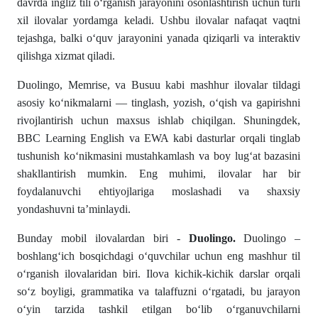
davrda ingliz tili o‘rganish jarayonini osonlashtirish uchun turli
xil ilovalar yordamga keladi. Ushbu ilovalar nafaqat vaqtni
tejashga, balki o‘quv jarayonini yanada qiziqarli va interaktiv
qilishga xizmat qiladi.
Duolingo, Memrise, va Busuu kabi mashhur ilovalar tildagi
asosiy ko‘nikmalarni — tinglash, yozish, o‘qish va gapirishni
rivojlantirish uchun maxsus ishlab chiqilgan. Shuningdek,
BBC Learning English va EWA kabi dasturlar orqali tinglab
tushunish ko‘nikmasini mustahkamlash va boy lug‘at bazasini
shakllantirish mumkin. Eng muhimi, ilovalar har bir
foydalanuvchi ehtiyojlariga moslashadi va shaxsiy
yondashuvni ta’minlaydi.
Bunday mobil ilovalardan biri -
Duolingo.
Duolingo –
boshlang‘ich bosqichdagi o‘quvchilar uchun eng mashhur til
o‘rganish ilovalaridan biri. Ilova kichik-kichik darslar orqali
so‘z boyligi, grammatika va talaffuzni o‘rgatadi, bu jarayon
o‘yin tarzida tashkil etilgan bo‘lib o‘rganuvchilarni