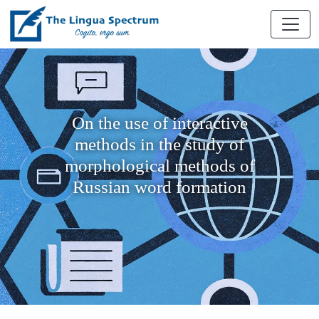
On the use of interactive
methods in the study of
morphological methods of
Russian word formation