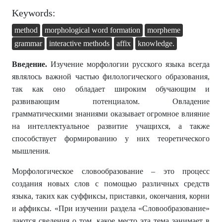
Keywords:
method
morphological word formation
morpheme
grammar
interactive methods
affix
knowledge.
Введение.
Изучение морфологии русского языка всегда
являлось важной частью филологического образования,
так как оно обладает широким обучающим и
развивающим потенциалом. Овладение
грамматическими знаниями оказывает огромное влияние
на интеллектуальное развитие учащихся, а также
способствует формированию у них теоретического
мышления.
Морфологическое словообразование – это процесс
создания новых слов с помощью различных средств
языка, таких как суффиксы, приставки, окончания, корни
и аффиксы. «При изучении раздела «Словообразование»
даются сведения о том, какое место эта тема занимает в