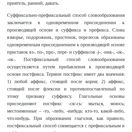
приятель, ранний, давать.
Суффиксально-префиксальный способ словообразования
заключается в одновременном присоединении к
производящей основе и суффикса и префикса. Слова
взморье, подорожник, простенок, перелесок образованы
одновременным присоединением к производящей основе
приставок вз-, по-, про-, пере- и суффиксов -j-, -ник-, -ок-,
-ок-. Постфиксальный способ словообразования
осуществляется путем прибавления к производящей
основе постфикса. Термин постфикс имеет два значения:
1) любой аффикс, стоящий после корня; 2) аффикс,
стоящий после флексии и противопоставленный по
этому признаку суффиксу. Глагольные основы
присоединяют постфикс -ся/-сь: мыться, моюсь;
местоименные – -то, -либо, -нибудь: кто-то, какой-либо,
что-нибудь. При образовании глаголов, как правило,
постфиксальный способ совмещается с префиксальным и