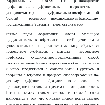
суффиксальным, образуя три разновидности:
префиксально-постсуффиксальный (нервничать –
разнервничаться), суффиксально-постфиксальный
(резвый – резвиться), префиксально-суффиксально-
постфиксальный (говорить – переговариваться).
Разные виды аффиксации имеют различную
продуктивность в образовании частей речи: имена
существительные и прилагательные чаще образуются
посредством суффиксов, а глаголы – посредством
префиксов; суффиксально-префиксальный способ
словообразования более продуктивен в области глаголов
и менее продуктивен в области имен. Суффиксы и
префиксы выступают в процессе словообразования по-
разному: суффиксы образуют новое слово от
производящей основы, а префиксы – от целого слова.
Различие между новым словом и формой слова
заключается в том, что с новым словом всегда связано
новое лексическое значение, форма же слова по значению