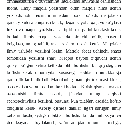
ommalashtirish oʻquvchining intellektual saviyasini oshirishdan
iborat. Ilmiy maqola yozishdan oldin maqola nima uchun
yoziladi, ish mazmuni nimadan iborat boʻladi, maqoladan
qanday xulosa chiqarish kerak, degan sayollarga javob oʻylash
lozim va maqola yozishdan aniq bir maqsadni koʻzlash kerak
boʻladi. illmiy maqola yozishda birinchi boʻlib, mavzuni
belgilash, uning tahlili, reja tezislarni tuzish kerak. Maqolalar
ilmiy uslubda yozilishi lozim. Maqola faqat uchinchi shaxs
tomonidan yozilishi shart. Maqola bayoni oʻquvchi uchun
qulay boʻlgan ketma-ketlikda olib borilishi, bu quyidagicha
boʻlishi kerak: umumiydan xususiyga, soddadan murakkabga
qarab fikrlar bildiriladi. Maqolaning mantiqiy tuzilmasi kirish,
asosiy qism va xulosadan iborat boʻladi. Kirish qismida mavzu
asoslanishi, ilmiy nazariy jihatdan uning istiqboli
(perespektivligi) berilishi, bugungi kun talablari asosida koʻrib
chiqilishi kerak. Asosiy qismda dalillar, ilgari surilgan ilmiy
xabarni tasdiqlaydigan faktlar boʻlishi, bunda induksiya va
deduksiyadan foydalanish, ya’ni aniqdan umumlashtirishga,