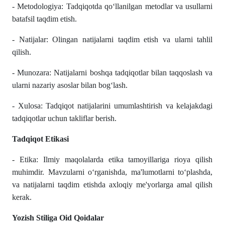
- Metodologiya: Tadqiqotda qoʻllanilgan metodlar va usullarni
batafsil taqdim etish.
- Natijalar: Olingan natijalarni taqdim etish va ularni tahlil
qilish.
- Munozara: Natijalarni boshqa tadqiqotlar bilan taqqoslash va
ularni nazariy asoslar bilan bogʻlash.
- Xulosa: Tadqiqot natijalarini umumlashtirish va kelajakdagi
tadqiqotlar uchun takliflar berish.
Tadqiqot Etikasi
- Etika: Ilmiy maqolalarda etika tamoyillariga rioya qilish
muhimdir. Mavzularni oʻrganishda, ma'lumotlarni toʻplashda,
va natijalarni taqdim etishda axloqiy me'yorlarga amal qilish
kerak.
Yozish Stiliga Oid Qoidalar