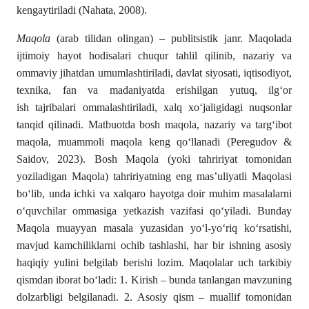
kengaytiriladi (Nahata, 2008).
Maqola
(arab tilidan olingan) – publitsistik janr. Maqolada
ijtimoiy hayot hodisalari chuqur tahlil qilinib, nazariy va
ommaviy jihatdan umumlashtiriladi, davlat siyosati, iqtisodiyot,
texnika, fan va
madaniyatda
erishilgan yutuq, ilgʻor
ish
tajribalari
ommalashtiriladi, xalq xoʻjaligidagi nuqsonlar
tanqid qilinadi. Matbuotda bosh maqola, nazariy va targʻibot
maqola, muammoli maqola keng qoʻllanadi (Peregudоv &
Saidоv, 2023). Bosh Maqola (yoki tahririyat tomonidan
yoziladigan Maqola) tahririyatning eng masʼuliyatli Maqolasi
boʻlib, unda ichki va xalqaro hayotga doir muhim masalalarni
oʻquvchilar ommasiga yetkazish vazifasi qoʻyiladi. Bunday
Maqola muayyan masala yuzasidan yoʻl-yoʻriq koʻrsatishi,
mavjud kamchiliklarni ochib tashlashi, har bir ishning asosiy
haqiqiy yulini belgilab berishi lozim. Maqolalar uch tarkibiy
qismdan iborat boʻladi: 1. Kirish – bunda tanlangan mavzuning
dolzarbligi belgilanadi. 2. Asosiy qism – muallif tomonidan