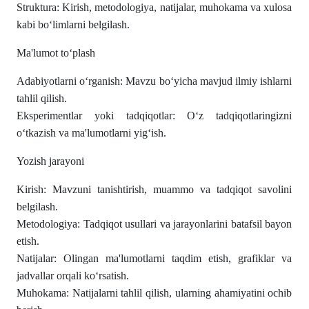
Struktura: Kirish, metodologiya, natijalar, muhokama va xulosa
kabi boʻlimlarni belgilash.
Ma'lumot toʻplash
Adabiyotlarni oʻrganish: Mavzu boʻyicha mavjud ilmiy ishlarni
tahlil qilish.
Eksperimentlar yoki tadqiqotlar: Oʻz tadqiqotlaringizni
oʻtkazish va ma'lumotlarni yigʻish.
Yozish jarayoni
Kirish: Mavzuni tanishtirish, muammo va tadqiqot savolini
belgilash.
Metodologiya: Tadqiqot usullari va jarayonlarini batafsil bayon
etish.
Natijalar: Olingan ma'lumotlarni taqdim etish, grafiklar va
jadvallar orqali koʻrsatish.
Muhokama: Natijalarni tahlil qilish, ularning ahamiyatini ochib