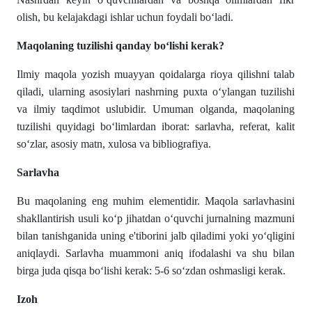
olish, bu kelajakdagi ishlar uchun foydali boʻladi.
Maqolaning tuzilishi qanday boʻlishi kerak?
Ilmiy maqola yozish muayyan qoidalarga rioya qilishni talab
qiladi, ularning asosiylari nashrning puxta oʻylangan tuzilishi
va ilmiy taqdimot uslubidir. Umuman olganda, maqolaning
tuzilishi quyidagi boʻlimlardan iborat: sarlavha, referat, kalit
soʻzlar, asosiy matn, xulosa va bibliografiya.
Sarlavha
Bu maqolaning eng muhim elementidir. Maqola sarlavhasini
shakllantirish usuli koʻp jihatdan oʻquvchi jurnalning mazmuni
bilan tanishganida uning e'tiborini jalb qiladimi yoki yoʻqligini
aniqlaydi. Sarlavha muammoni aniq ifodalashi va shu bilan
birga juda qisqa boʻlishi kerak: 5-6 soʻzdan oshmasligi kerak.
Izoh