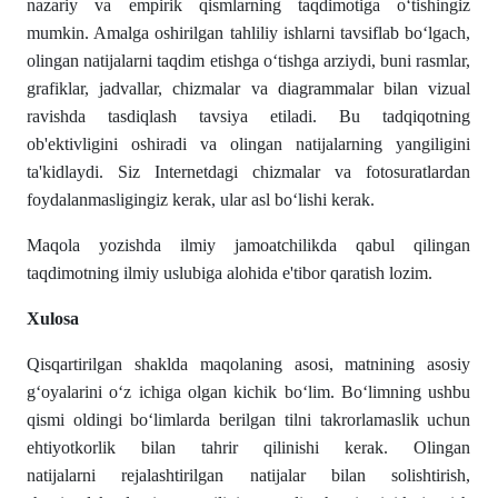
nazariy va empirik qismlarning taqdimotiga oʻtishingiz
mumkin. Amalga oshirilgan tahliliy ishlarni tavsiflab boʻlgach,
olingan natijalarni taqdim etishga oʻtishga arziydi, buni rasmlar,
grafiklar, jadvallar, chizmalar va diagrammalar bilan vizual
ravishda tasdiqlash tavsiya etiladi. Bu tadqiqotning
ob'ektivligini oshiradi va olingan natijalarning yangiligini
ta'kidlaydi. Siz Internetdagi chizmalar va fotosuratlardan
foydalanmasligingiz kerak, ular asl boʻlishi kerak.
Maqola yozishda ilmiy jamoatchilikda qabul qilingan
taqdimotning ilmiy uslubiga alohida e'tibor qaratish lozim.
Xulosa
Qisqartirilgan shaklda maqolaning asosi, matnining asosiy
gʻoyalarini oʻz ichiga olgan kichik boʻlim. Boʻlimning ushbu
qismi oldingi boʻlimlarda berilgan tilni takrorlamaslik uchun
ehtiyotkorlik bilan tahrir qilinishi kerak. Olingan
natijalarni rejalashtirilgan natijalar bilan solishtirish,