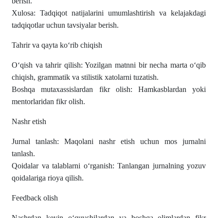
berish.
Xulosa: Tadqiqot natijalarini umumlashtirish va kelajakdagi
tadqiqotlar uchun tavsiyalar berish.
Tahrir va qayta koʻrib chiqish
Oʻqish va tahrir qilish: Yozilgan matnni bir necha marta oʻqib
chiqish, grammatik va stilistik xatolarni tuzatish.
Boshqa mutaxassislardan fikr olish: Hamkasblardan yoki
mentorlaridan fikr olish.
Nashr etish
Jurnal tanlash: Maqolani nashr etish uchun mos jurnalni
tanlash.
Qoidalar va talablarni oʻrganish: Tanlangan jurnalning yozuv
qoidalariga rioya qilish.
Feedback olish
Nashrdan keyin oʻquvchilardan va boshqa olimlardan fikr