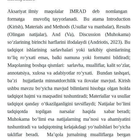
Aksariyat ilmiy maqolalar IMRAD deb nomlangan
formatga muvofiq tayyorlanadi. Bu atama Introduction
(Kirish), Materials and Methods (Usullar va manbalar), Results
(Olingan natijalar), And (Va), Discussion (Muhokama)
soʻzlarining birinchi harflarini ifodalaydi (Andriotis, 2023). Bu
tadqiqot ishlarining sarlavhalari yoki tarkibiy qismlarining
toʻliq roʻyxati emas, balki namuna yoki formatni bildiradi;
Maqolaning boshqa qismlari: sarlavha, mualliflar, kalit soʻzlar,
annotatsiya, xulosa va adabiyotlar roʻyxati. Bundan tashqari,
ba’zi hujjatlarda minnatdorchilik va ilovalar mavjud. Kirish
ushbu mavzu boʻyicha mavjud bilimlarni hisobga olgan holda
tadqiqot hajmi va maqsadini tushuntiradi; Materiallar va usullar
tadqiqot qanday oʻtkazilganligini tavsiflaydi; Natijalar boʻlimi
tadqiqotda topilgan narsalar haqida xabar beradi;
Muhokama boʻlimi esa natijalarning ma’nosi va ahamiyatini
tushuntiradi va tadqiqotning kelajakdagi yoʻnalishlari boʻyicha
takliflar beradi. Ma’qola jurnalning mualliflarga bergan