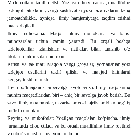
Ma'lumotlarni taqdim etish: Yozilgan ilmiy maqola, muallifning
tadqiqot natijalarini, yangi kashfiyotlar yoki nazariyalarini keng
jamoatchilikka, ayniqsa, ilmiy hamjamiyatga taqdim etishni
maqsad qiladi.
Ilmiy muhokama: Maqola ilmiy muhokama va bahs-
munozaralar uchun zamin yaratadi. Bu orqali boshqa
tadqiqotchilar, izlanishlari va natijalari bilan tanishib, oʻz
fikrlarini bildirishlari mumkin.
Kirish va takliflar: Maqola yangi gʻoyalar, yoʻnalishlar yoki
tadqiqot usullarini taklif qilishi va mavjud bilimlarni
kengaytirishi mumkin.
Hech boʻlmaganda bir savolga javob berish: Ilmiy maqolaning
muhim maqsadlaridan biri – aniq bir savolga javob berish. Bu
savol ilmiy muammolar, nazariyalar yoki tajribalar bilan bogʻliq
boʻlishi mumkin.
Reyting va mukofotlar: Yozilgan maqolalar, koʻpincha, ilmiy
jurnallarda chop etiladi va bu orqali muallifning ilmiy reytingi
va obroʻsini oshirishga yordam beradi.