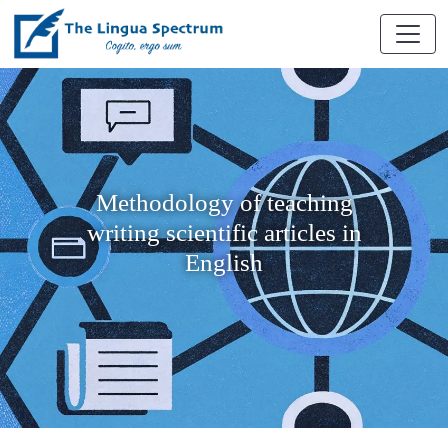
Methodology of teaching
writing scientific articles in
English