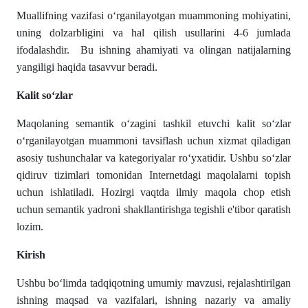
Muallifning vazifasi oʻrganilayotgan muammoning mohiyatini,
uning dolzarbligini va hal qilish usullarini 4-6 jumlada
ifodalashdir. Bu ishning ahamiyati va olingan natijalarning
yangiligi haqida tasavvur beradi.
Kalit soʻzlar
Maqolaning semantik oʻzagini tashkil etuvchi kalit soʻzlar
oʻrganilayotgan muammoni tavsiflash uchun xizmat qiladigan
asosiy tushunchalar va kategoriyalar roʻyxatidir. Ushbu soʻzlar
qidiruv tizimlari tomonidan Internetdagi maqolalarni topish
uchun ishlatiladi. Hozirgi vaqtda ilmiy maqola chop etish
uchun semantik yadroni shakllantirishga tegishli e'tibor qaratish
lozim.
Kirish
Ushbu boʻlimda tadqiqotning umumiy mavzusi, rejalashtirilgan
ishning maqsad va vazifalari, ishning nazariy va amaliy