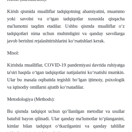
Kirish qismida mualliflar tadqiqotning ahamiyatini, muammo
yoki savolni va oʻtgan tadqiqotlar xususida qisqacha
ma'lumotni taqdim etadilar. Ushbu qismda mualliflar oʻz
tadqiqotlari nima uchun muhimligini va qanday savollarga
javob berishni rejalashtirishlarini koʻrsatishlari kerak.
Misol:
Kirishda mualliflar, COVID-19 pandemiyasi davrida ruhiyatga
ta'siri haqida oʻtgan tadqiqotlar natijalarini koʻrsatishi mumkin.
Ular bu masala oqibatida tegishli boʻlgan ijtimoiy, psixologik
va iqtisodiy omillarni ajratib koʻrsatadilar.
Metodologiya (Methods):
Bu qismda tadqiqot uchun qoʻllanilgan metodlar va usullar
batafsil bayon qilinadi. Ular qanday ma'lumotlar toʻplanganini,
kimlar bilan tadqiqot oʻtkazilganini va qanday tahlillar