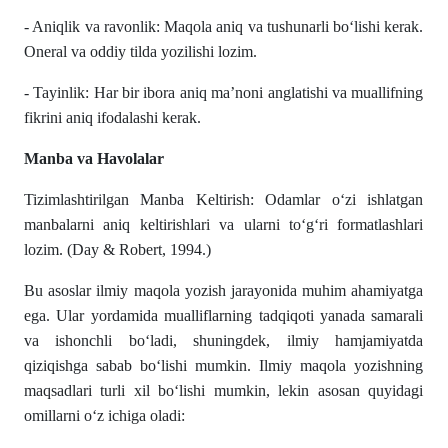
- Aniqlik va ravonlik: Maqola aniq va tushunarli boʻlishi kerak.
Oneral va oddiy tilda yozilishi lozim.
- Tayinlik: Har bir ibora aniq ma’noni anglatishi va muallifning
fikrini aniq ifodalashi kerak.
Manba va Havolalar
Tizimlashtirilgan Manba Keltirish: Odamlar oʻzi ishlatgan
manbalarni aniq keltirishlari va ularni toʻgʻri formatlashlari
lozim. (Day & Robert, 1994.)
Bu asoslar ilmiy maqola yozish jarayonida muhim ahamiyatga
ega. Ular yordamida mualliflarning tadqiqoti yanada samarali
va ishonchli boʻladi, shuningdek, ilmiy hamjamiyatda
qiziqishga sabab boʻlishi mumkin. Ilmiy maqola yozishning
maqsadlari turli xil boʻlishi mumkin, lekin asosan quyidagi
omillarni oʻz ichiga oladi: