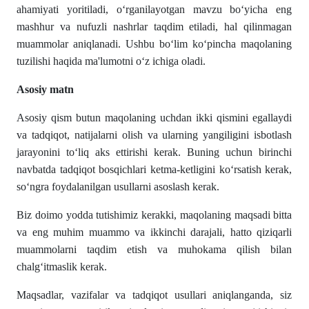
ahamiyati yoritiladi, oʻrganilayotgan mavzu boʻyicha eng
mashhur va nufuzli nashrlar taqdim etiladi, hal qilinmagan
muammolar aniqlanadi. Ushbu boʻlim koʻpincha maqolaning
tuzilishi haqida ma'lumotni oʻz ichiga oladi.
Asosiy matn
Asosiy qism butun maqolaning uchdan ikki qismini egallaydi
va tadqiqot, natijalarni olish va ularning yangiligini isbotlash
jarayonini toʻliq aks ettirishi kerak. Buning uchun birinchi
navbatda tadqiqot bosqichlari ketma-ketligini koʻrsatish kerak,
soʻngra foydalanilgan usullarni asoslash kerak.
Biz doimo yodda tutishimiz kerakki, maqolaning maqsadi bitta
va eng muhim muammo va ikkinchi darajali, hatto qiziqarli
muammolarni taqdim etish va muhokama qilish bilan
chalgʻitmaslik kerak.
Maqsadlar, vazifalar va tadqiqot usullari aniqlanganda, siz