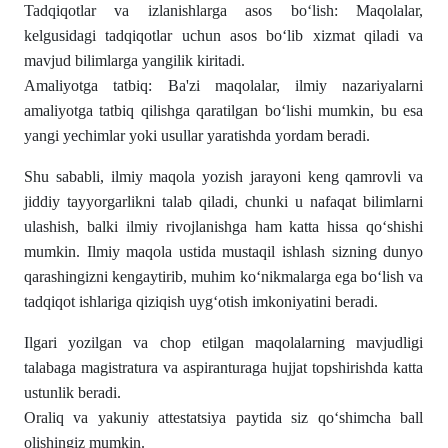
Tadqiqotlar va izlanishlarga asos boʻlish: Maqolalar,
kelgusidagi tadqiqotlar uchun asos boʻlib xizmat qiladi va
mavjud bilimlarga yangilik kiritadi.
Amaliyotga tatbiq: Ba'zi maqolalar, ilmiy nazariyalarni
amaliyotga tatbiq qilishga qaratilgan boʻlishi mumkin, bu esa
yangi yechimlar yoki usullar yaratishda yordam beradi.
Shu sababli, ilmiy maqola yozish jarayoni keng qamrovli va
jiddiy tayyorgarlikni talab qiladi, chunki u nafaqat bilimlarni
ulashish, balki ilmiy rivojlanishga ham katta hissa qoʻshishi
mumkin. Ilmiy maqola ustida mustaqil ishlash sizning dunyo
qarashingizni kengaytirib, muhim koʻnikmalarga ega boʻlish va
tadqiqot ishlariga qiziqish uygʻotish imkoniyatini beradi.
Ilgari yozilgan va chop etilgan maqolalarning mavjudligi
talabaga magistratura va aspiranturaga hujjat topshirishda katta
ustunlik beradi.
Oraliq va yakuniy attestatsiya paytida siz qoʻshimcha ball
olishingiz mumkin.