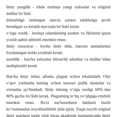
ilmiy yangilik - ishda mutlaqo yangi xulosalar va original
dalillar boʻlishi
dolzarbligi- tanlangan mavzu zamon talablariga javob
beradigan va kerakli mavzuda boʻlishi lozim
oʻziga xoslik - boshqa odamlarning asarlari va fikrlarini qayta
yozish qabul qilinishi mumkin emas;
ilmiy xususiyat - loyiha ilmiy tilda, maxsus atamalardan
foydalangan holda yozilishi kerak;
asoslilik - barcha xulosalar ishonchli sabablar va dalillar bilan
tasdiqlanishi kerak.
Barcha ilmiy ishlar, albatta, plagiat uchun tekshiriladi. Oliy
oʻquv yurtlarida buning uchun maxsus pullik dasturlar va
xizmatlar qoʻllaniladi. Ilmiy ishning oʻziga xosligi 60% dan
80% gacha boʻlishi kerak. Plagiatning toʻliq yoʻqligiga erishish
mumkin emas. Ba'zi ma'lumotlarni faktlarni buzib
koʻrsatmasdan noyoblashtirish juda qiyin. Faqat noyob original
ilmiy asarlarni nashr etish bizga akademik hamjamiyatda ilmiy