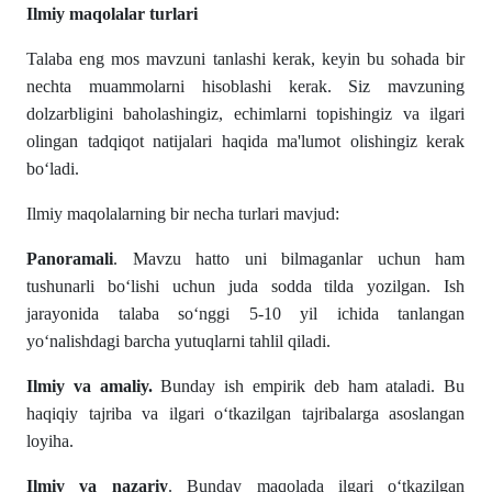
Ilmiy maqolalar turlari
Talaba eng mos mavzuni tanlashi kerak, keyin bu sohada bir
nechta muammolarni hisoblashi kerak. Siz mavzuning
dolzarbligini baholashingiz, echimlarni topishingiz va ilgari
olingan tadqiqot natijalari haqida ma'lumot olishingiz kerak
boʻladi.
Ilmiy maqolalarning bir necha turlari mavjud:
Panoramali
. Mavzu hatto uni bilmaganlar uchun ham
tushunarli boʻlishi uchun juda sodda tilda yozilgan. Ish
jarayonida talaba soʻnggi 5-10 yil ichida tanlangan
yoʻnalishdagi barcha yutuqlarni tahlil qiladi.
Ilmiy va amaliy.
Bunday ish empirik deb ham ataladi. Bu
haqiqiy tajriba va ilgari oʻtkazilgan tajribalarga asoslangan
loyiha.
Ilmiy va nazariy
. Bunday maqolada ilgari oʻtkazilgan