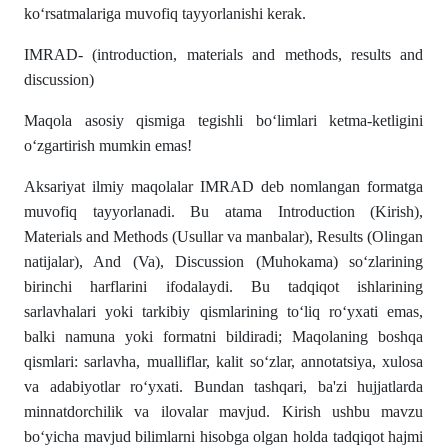
koʻrsatmalariga muvofiq tayyorlanishi kerak.
IMRAD- (introduction, materials and methods, results and
discussion)
Maqola asosiy qismiga tegishli boʻlimlari ketma-ketligini
oʻzgartirish mumkin emas!
Aksariyat ilmiy maqolalar IMRAD deb nomlangan formatga
muvofiq tayyorlanadi. Bu atama Introduction (Kirish),
Materials and Methods (Usullar va manbalar), Results (Olingan
natijalar), And (Va), Discussion (Muhokama) soʻzlarining
birinchi harflarini ifodalaydi. Bu tadqiqot ishlarining
sarlavhalari yoki tarkibiy qismlarining toʻliq roʻyxati emas,
balki namuna yoki formatni bildiradi; Maqolaning boshqa
qismlari: sarlavha, mualliflar, kalit soʻzlar, annotatsiya, xulosa
va adabiyotlar roʻyxati. Bundan tashqari, ba'zi hujjatlarda
minnatdorchilik va ilovalar mavjud. Kirish ushbu mavzu
boʻyicha mavjud bilimlarni hisobga olgan holda tadqiqot hajmi