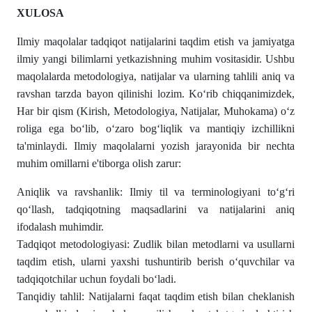
XULOSA
Ilmiy maqolalar tadqiqot natijalarini taqdim etish va jamiyatga
ilmiy yangi bilimlarni yetkazishning muhim vositasidir. Ushbu
maqolalarda metodologiya, natijalar va ularning tahlili aniq va
ravshan tarzda bayon qilinishi lozim. Koʻrib chiqqanimizdek,
Har bir qism (Kirish, Metodologiya, Natijalar, Muhokama) oʻz
roliga ega boʻlib, oʻzaro bogʻliqlik va mantiqiy izchillikni
ta'minlaydi. Ilmiy maqolalarni yozish jarayonida bir nechta
muhim omillarni e'tiborga olish zarur:
Aniqlik va ravshanlik: Ilmiy til va terminologiyani toʻgʻri
qoʻllash, tadqiqotning maqsadlarini va natijalarini aniq
ifodalash muhimdir.
Tadqiqot metodologiyasi: Zudlik bilan metodlarni va usullarni
taqdim etish, ularni yaxshi tushuntirib berish oʻquvchilar va
tadqiqotchilar uchun foydali boʻladi.
Tanqidiy tahlil: Natijalarni faqat taqdim etish bilan cheklanish