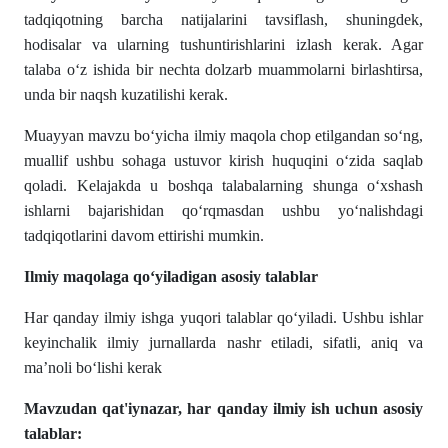
tadqiqotning barcha natijalarini tavsiflash, shuningdek,
hodisalar va ularning tushuntirishlarini izlash kerak. Agar
talaba oʻz ishida bir nechta dolzarb muammolarni birlashtirsa,
unda bir naqsh kuzatilishi kerak.
Muayyan mavzu boʻyicha ilmiy maqola chop etilgandan soʻng,
muallif ushbu sohaga ustuvor kirish huquqini oʻzida saqlab
qoladi. Kelajakda u boshqa talabalarning shunga oʻxshash
ishlarni bajarishidan qoʻrqmasdan ushbu yoʻnalishdagi
tadqiqotlarini davom ettirishi mumkin.
Ilmiy maqolaga qoʻyiladigan asosiy talablar
Har qanday ilmiy ishga yuqori talablar qoʻyiladi. Ushbu ishlar
keyinchalik ilmiy jurnallarda nashr etiladi, sifatli, aniq va
ma’noli boʻlishi kerak
Mavzudan qat'iynazar, har qanday ilmiy ish uchun asosiy
talablar: