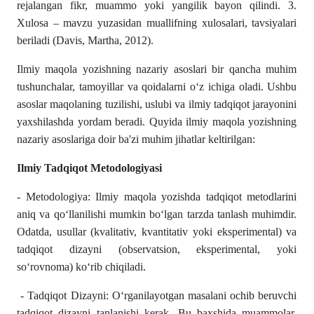
rejalangan fikr, muammo yoki yangilik bayon qilindi. 3.
Xulosa – mavzu yuzasidan muallifning xulosalari, tavsiyalari
beriladi (Davis, Martha, 2012).
Ilmiy maqola yozishning nazariy asoslari bir qancha muhim
tushunchalar, tamoyillar va qoidalarni oʻz ichiga oladi. Ushbu
asoslar maqolaning tuzilishi, uslubi va ilmiy tadqiqot jarayonini
yaxshilashda yordam beradi. Quyida ilmiy maqola yozishning
nazariy asoslariga doir ba'zi muhim jihatlar keltirilgan:
Ilmiy Tadqiqot Metodologiyasi
- Metodologiya: Ilmiy maqola yozishda tadqiqot metodlarini
aniq va qoʻllanilishi mumkin boʻlgan tarzda tanlash muhimdir.
Odatda, usullar (kvalitativ, kvantitativ yoki eksperimental) va
tadqiqot dizayni (observatsion, eksperimental, yoki
soʻrovnoma) koʻrib chiqiladi.
- Tadqiqot Dizayni: Oʻrganilayotgan masalani ochib beruvchi
tadqiqot dizayni tanlanishi kerak. Bu baxshida muammolar,