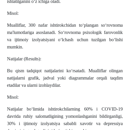
ishlatilganini oʻz ichiga oladi.
Misol:
Mualliflar, 300 nafar ishtirokchidan toʻplangan soʻrovnoma
ma'lumotlariga asoslanadi. Soʻrovnoma psixologik farovonlik
va ijtimoiy izolyatsiyani oʻlchash uchun tuzilgan boʻlishi
mumkin.
Natijalar (Results):
Bu qism tadqiqot natijalarini koʻrsatadi. Mualliflar olingan
natijalarni grafik, jadval yoki diagrammalar orqali taqdim
etadilar va ularni izohlaydilar.
Misol:
Natijalar boʻlimida ishtirokchilarning 60% i COVID-19
davrida ruhiy salomatligining yomonlashganini bildirganligi,
30% i ijtimoiy izolyatsiya sababli xavotir va depressiya