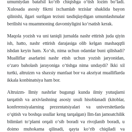
umumiydan batafsil koʻrib chiqishga oʻtish lozim boʻladi.
Xulosada asosiy fikrni ixchamlab tezislar shaklida bayon
qilinishi, ilgari surilgan tezisni tasdiqlaydigan umumlashmalar
berilishi va muammoning davomiyligini koʻrsatish kerak.
Maqola yozish va uni taniqli jurnalda nashr ettirish juda qiyin
ish, hatto, nashr ettirish darajasiga olib kelgan mashaqqtli
ishdan keyin ham. Xoʻsh, nima uchun odamlar buni qilishadi?
Mualliflar asarlarini nashr etish uchun yozish jaryonidan,
oʻzaro baholash jarayoniga oʻtishga nima undaydi? Ikki xil
turtki, altruizm va shaxsiy manfaat bor va aksriyat mualliflarda
ikkala konbinatsiya ham bor.
Altruizm- Ilmiy nashrlar bugungi kunda ilmiy yutuqlarni
tarqatish va arxivlashning asosiy usuli hisoblanadi (kitoblar,
konferensiyalarning prezentatsiyalari va universitetlarda
oʻqitish va boshqa usullar keng tarqalgan) Ilm-fan jamoatchilik
bilimlari toʻplami orqali oʻsib boradi va rivojlanib boradi, u
doimo muhokama qilinadi, qayta koʻrib chiqiladi va