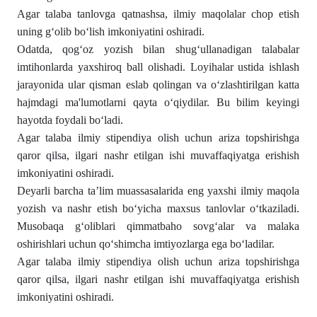
Agar talaba tanlovga qatnashsa, ilmiy maqolalar chop etish
uning gʻolib boʻlish imkoniyatini oshiradi.
Odatda, qogʻoz yozish bilan shugʻullanadigan talabalar
imtihonlarda yaxshiroq ball olishadi. Loyihalar ustida ishlash
jarayonida ular qisman eslab qolingan va oʻzlashtirilgan katta
hajmdagi ma'lumotlarni qayta oʻqiydilar. Bu bilim keyingi
hayotda foydali boʻladi.
Agar talaba ilmiy stipendiya olish uchun ariza topshirishga
qaror qilsa, ilgari nashr etilgan ishi muvaffaqiyatga erishish
imkoniyatini oshiradi.
Deyarli barcha ta’lim muassasalarida eng yaxshi ilmiy maqola
yozish va nashr etish boʻyicha maxsus tanlovlar oʻtkaziladi.
Musobaqa gʻoliblari qimmatbaho sovgʻalar va malaka
oshirishlari uchun qoʻshimcha imtiyozlarga ega boʻladilar.
Agar talaba ilmiy stipendiya olish uchun ariza topshirishga
qaror qilsa, ilgari nashr etilgan ishi muvaffaqiyatga erishish
imkoniyatini oshiradi.