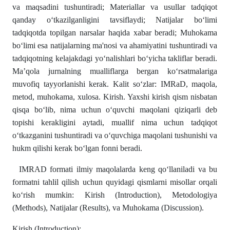
va maqsadini tushuntiradi; Materiallar va usullar tadqiqot
qanday oʻtkazilganligini tavsiflaydi; Natijalar boʻlimi
tadqiqotda topilgan narsalar haqida xabar beradi; Muhokama
boʻlimi esa natijalarning ma'nosi va ahamiyatini tushuntiradi va
tadqiqotning kelajakdagi yoʻnalishlari boʻyicha takliflar beradi.
Ma’qola jurnalning mualliflarga bergan koʻrsatmalariga
muvofiq tayyorlanishi kerak. Kalit soʻzlar: IMRaD, maqola,
metod, muhokama, xulosa. Kirish. Yaxshi kirish qism nisbatan
qisqa boʻlib, nima uchun oʻquvchi maqolani qiziqarli deb
topishi kerakligini aytadi, muallif nima uchun tadqiqot
oʻtkazganini tushuntiradi va oʻquvchiga maqolani tushunishi va
hukm qilishi kerak boʻlgan fonni beradi.
IMRAD formati ilmiy maqolalarda keng qoʻllaniladi va bu
formatni tahlil qilish uchun quyidagi qismlarni misollar orqali
koʻrish mumkin: Kirish (Introduction), Metodologiya
(Methods), Natijalar (Results), va Muhokama (Discussion).
Kirish (Introduction):