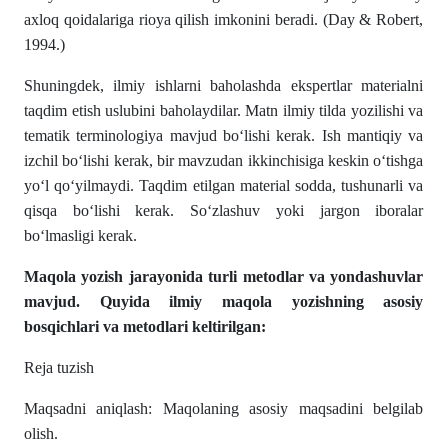
axloq qoidalariga rioya qilish imkonini beradi. (Day & Robert,
1994.)
Shuningdek, ilmiy ishlarni baholashda ekspertlar materialni
taqdim etish uslubini baholaydilar. Matn ilmiy tilda yozilishi va
tematik terminologiya mavjud boʻlishi kerak. Ish mantiqiy va
izchil boʻlishi kerak, bir mavzudan ikkinchisiga keskin oʻtishga
yoʻl qoʻyilmaydi. Taqdim etilgan material sodda, tushunarli va
qisqa boʻlishi kerak. Soʻzlashuv yoki jargon iboralar
boʻlmasligi kerak.
Maqola yozish jarayonida turli metodlar va yondashuvlar
mavjud. Quyida ilmiy maqola yozishning asosiy
bosqichlari va metodlari keltirilgan:
Reja tuzish
Maqsadni aniqlash: Maqolaning asosiy maqsadini belgilab
olish.