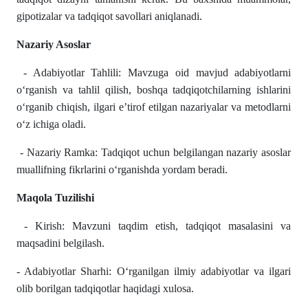
gipotizalar va tadqiqot savollari aniqlanadi.
Nazariy Asoslar
- Adabiyotlar Tahlili: Mavzuga oid mavjud adabiyotlarni
oʻrganish va tahlil qilish, boshqa tadqiqotchilarning ishlarini
oʻrganib chiqish, ilgari e’tirof etilgan nazariyalar va metodlarni
oʻz ichiga oladi.
- Nazariy Ramka: Tadqiqot uchun belgilangan nazariy asoslar
muallifning fikrlarini oʻrganishda yordam beradi.
Maqola Tuzilishi
- Kirish: Mavzuni taqdim etish, tadqiqot masalasini va
maqsadini belgilash.
- Adabiyotlar Sharhi: Oʻrganilgan ilmiy adabiyotlar va ilgari
olib borilgan tadqiqotlar haqidagi xulosa.