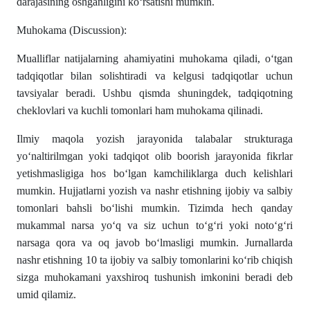
darajasining oshganligini koʻrsatishi mumkin.
Muhokama (Discussion):
Mualliflar natijalarning ahamiyatini muhokama qiladi, oʻtgan
tadqiqotlar bilan solishtiradi va kelgusi tadqiqotlar uchun
tavsiyalar beradi. Ushbu qismda shuningdek, tadqiqotning
cheklovlari va kuchli tomonlari ham muhokama qilinadi.
Ilmiy maqola yozish jarayonida talabalar strukturaga
yoʻnaltirilmgan yoki tadqiqot olib boorish jarayonida fikrlar
yetishmasligiga hos boʻlgan kamchiliklarga duch kelishlari
mumkin. Hujjatlarni yozish va nashr etishning ijobiy va salbiy
tomonlari bahsli boʻlishi mumkin. Tizimda hech qanday
mukammal narsa yoʻq va siz uchun toʻgʻri yoki notoʻgʻri
narsaga qora va oq javob boʻlmasligi mumkin. Jurnallarda
nashr etishning 10 ta ijobiy va salbiy tomonlarini koʻrib chiqish
sizga muhokamani yaxshiroq tushunish imkonini beradi deb
umid qilamiz.