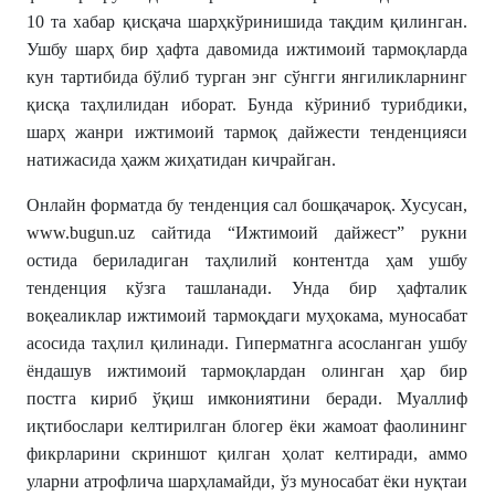
10 та хабар қисқача шарҳкўринишида тақдим қилинган.
Ушбу шарҳ бир ҳафта давомида ижтимоий тармоқларда
кун тартибида бўлиб турган энг сўнгги янгиликларнинг
қисқа таҳлилидан иборат. Бунда кўриниб турибдики,
шарҳ жанри ижтимоий тармоқ дайжести тенденцияси
натижасида ҳажм жиҳатидан кичрайган.
Онлайн форматда бу тенденция сал бошқачароқ. Хусусан,
www.bugun.uz
сайтида “Ижтимоий дайжест” рукни
остида бериладиган таҳлилий контентда ҳам ушбу
тенденция кўзга ташланади. Унда бир ҳафталик
воқеаликлар ижтимоий тармоқдаги муҳокама, муносабат
асосида таҳлил қилинади. Гиперматнга асосланган ушбу
ёндашув ижтимоий тармоқлардан олинган ҳар бир
постга кириб ўқиш имкониятини беради. Муаллиф
иқтибослари келтирилган блогер ёки жамоат фаолининг
фикрларини скриншот қилган ҳолат келтиради, аммо
уларни атрофлича шарҳламайди, ўз муносабат ёки нуқтаи