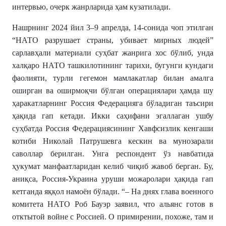
интервью, очерк жанрларида ҳам кузатилади.
Нашрнинг 2024 йил 3–9 апрелда, 14-сонида чоп этилган
“НАТО разрушает страны, убивает мирных людей”
сарлавҳали материали суҳбат жанрига хос бўлиб, унда
халқаро НАТО ташкилотининг тарихи, бугунги кундаги
фаолияти, турли гегемон мамлакатлар билан амалга
оширган ва оширмоқчи бўлган операциялари ҳамда шу
ҳаракатларнинг Россия Федерацияга бўладиган таъсири
ҳақида гап кетади. Икки саҳифани эгаллаган ушбу
суҳбатда Россия Федерациясининг Хавфсизлик кенгаши
котиби Николай Патрушевга кескин ва мунозарали
саволлар берилган. Унга респондент ўз навбатида
ҳукумат манфаатларидан келиб чиқиб жавоб берган. Бу,
аниқса, Россия-Украина уруши можаролари ҳақида гап
кетганда яққол намоён бўлади. “– На днях глава военного
комитета НАТО Роб Бауэр заявил, что альянс готов в
отктытой войне с Россией. О примирении, похоже, там и