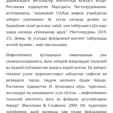
даражасидаги янгиликлар контентида вужудга келди.
Россиялик тадқиқотчи Маргарита Чистопрудованинг
келтиришича, “анъанавий ОАВда камроқ учрайдиган
ахборот узатишнинг бу усули алоҳида дизайн ва
бадиийлик талаб қилгани сабаб, уни тайёрлашга кўп вақт
ҳамда алоҳида кўникмалар зарур” (Чистопрудова, 2019;
25). Демак, бу усулдан фойдаланиб контент тайёрлашда
асосий муаммо – вақт масаласидир.
Инфотейнмент қўллашнинг оммалашиши уни
универсаллашишига, яъни ахборий жанрлардан таҳлилий
ва бадиий-публицистик жанрга кириб келган. Бу ахборот
етказиш усули журналистларга ахборотни сифатли ва
қизиқарли тарзда тақдим қилишга ёрдам беради.
Россиялик тадқиқотчи Н. Булатовага кўра, “оригинал,
ностандарт ва инновацион усул бўлган – инфотейнмент
таҳлилий контентга янги ва фойдали хусусиятларни
беради” (Васильева & Сидякина, 2009; 18). Аудитория
эътиборини жалб қилишда ҳам ундан фойдаланиш