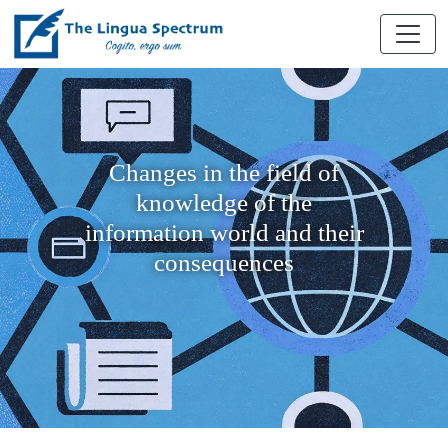
Changes in the field of
knowledge of the
information world and their
consequences