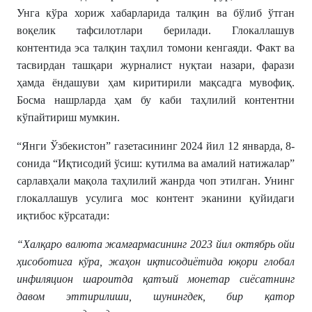
Унга кўра хориж хабарларида талқин ва бўлиб ўтган
воқелик тафсилотлари берилади. Глокаллашув
контентида эса талқин таҳлил томони кенгаяди. Факт ва
тасвирдан ташқари журналист нуқтаи назари, фарази
ҳамда ёндашуви ҳам киритирили мақсадга мувофиқ.
Босма нашрларда ҳам бу каби таҳлилий контентни
кўпайтириш мумкин.
“Янги Ўзбекистон” газетасининг 2024 йил 12 январда, 8-
сонида “Иқтисодий ўсиш: кутилма ва амалий натижалар”
сарлавҳали мақола таҳлилий жанрда чоп этилган. Унинг
глокаллашув усулига мос контент эканини қуйидаги
иқтибос кўрсатади:
“Халқаро валюта жамғармасининг 2023 йил октябрь ойи
ҳисоботига кўра, жаҳон иқтисодиётида юқори глобал
инфиляцион шароитда қатъий монетар сиёсатнинг
давом эттирилиши, шунингдек, бир қатор