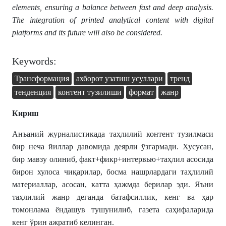
elements, ensuring a balance between fast and deep analysis.
The integration of printed analytical content with digital
platforms and its future will also be considered.
Keywords:
Трансформация
ахборот узатиш усуллари
тренд
тенденция
контент тузилиши
формат
жанр
Кириш
Анъаний журналистикада таҳлилий контент тузилмаси
бир неча йиллар давомида деярли ўзгармади. Хусусан,
бир мавзу олиниб, факт+фикр+интервью+таҳлил асосида
бирон хулоса чиқарилар, босма нашрлардаги таҳлилий
материаллар, асосан, катта ҳажмда берилар эди. Яъни
таҳлилий жанр деганда батафсиллик, кенг ва ҳар
томонлама ёндашув тушунилиб, газета саҳифаларида
кенг ўрин ажратиб келинган.