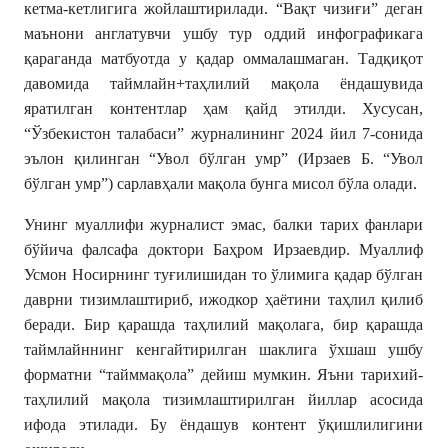
кетма-кетлигига жойлаштирилади. “Вақт чизиғи” деган
маънони англатувчи ушбу тур оддий инфографикага
қараганда матбуотда у қадар оммалашмаган. Тадқиқот
давомида таймлайн+таҳлилий мақола ёндашувида
яратилган контентлар ҳам қайд этилди. Хусусан,
“Ўзбекистон талабаси” журналининг 2024 йил 7-сонида
эълон қилинган “Увол бўлган умр” (Ирзаев Б. “Увол
бўлган умр”) сарлавҳали мақола бунга мисол бўла олади.
Унинг муаллифи журналист эмас, балки тарих фанлари
бўйича фалсафа доктори Баҳром Ирзаевдир. Муаллиф
Усмон Носирнинг туғилишидан то ўлимига қадар бўлган
даврни тизимлаштириб, ижодкор ҳаётини таҳлил қилиб
беради. Бир қарашда таҳлилий мақолага, бир қарашда
таймлайннинг кенгайтирилган шаклига ўхшаш ушбу
форматни “тайммақола” дейиш мумкин. Яъни тарихий-
таҳлилий мақола тизимлаштирилган йиллар асосида
ифода этилади. Бу ёндашув контент ўқишлилигини