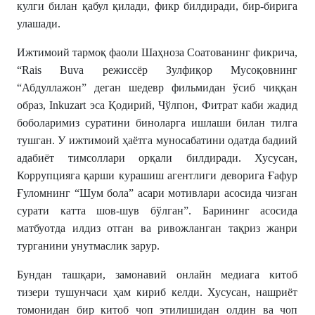
кулги билан қабул қилади, фикр билдиради, бир-бирига
улашади.
Ижтимоий тармоқ фаоли Шаҳноза Соатованинг фикрича,
“Rais Buva режиссёр Зулфиқор Мусоқовнинг
“Абдуллажон” деган шедевр фильмидан ўсиб чиққан
образ, Inkuzart эса Қодирий, Чўлпон, Фитрат каби жадид
боболаримиз суратини биноларга ишлаши билан тилга
тушган. У ижтимоий ҳаётга муносабатини одатда бадиий
адабиёт тимсоллари орқали билдиради. Хусусан,
Коррупцияга қарши курашиш агентлиги деворига Ғафур
Ғуломнинг “Шум бола” асари мотивлари асосида чизган
сурати катта шов-шув бўлган”. Барининг асосида
матбуотда илдиз отган ва ривожланган тақриз жанри
турганини унутмаслик зарур.
Бундан ташқари, замонавий онлайн медиага китоб
тизери тушунчаси ҳам кириб келди. Хусусан, нашриёт
томонидан бир китоб чоп этилишидан олдин ва чоп