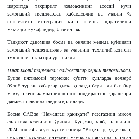
шароитда таҳририят жамоасининг асосий кучи
замонавий трендлардан хабардорлик ва уларни ўз
фаолиятига интеграция қила олишга қаратилиши
мақсадга мувофиқдир, бизнингча.
Тадқиқот давомида босма ва онлайн медида қуйидаги
замонавий тенденциялар ва уларнинг таҳлилий контент
тузилишига таъсири ўрганилди.
Ижтимоий тармоқдан дайжестлар бериш тенденцияси
.
Бунда ижтимоий тармоқда сўнгги кунларда долзарб
бўлиб турган хабарлар қисқа ҳолатда берилади ёки бир
мавзуга кенг жамоатчиликнинг билдираётган қарашлари
дайжест шаклида тақдим қилинади.
Босма ОАВда “Наманган ҳақиқати” газетасини мисол
сифатида келтириш ўринли. Хусусан, ушбу нашрнинг
2024 йил 24 август кунги сонида “Воқеалар, ҳодисалар,
фактлар” рукнида интернет манбалари асосида олинган