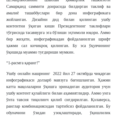
Самарқанд саммити доирасида билдирган таклиф ва
амалиё ташаббуслари бир дона инфографикага
жойланган. Дизайни дид билан қилинган ушбу
контентни ўқиган киши Президентнинг таклифлари
тўғрисида тасаввурга эга бўлиши эҳтимоли юқори. Аммо
бир жиҳати, инфографикадан фойдаланилган шрифт
ҳажми сал кичикроқ қилинган. Бу эса ўқувчининг
ўқишида муаммо туғдириши мумкин.
“1-расмга қаранг!”
Ушбу онлайн нашрнинг 2022 йил 27 октябрда чиқарган
инфографикаси долзарб мавзуга бағишланган. Ҳажми
катта мақолаларни ўқишга эринадиган аудитория учун
ушбу контент қулайлиги билан аҳамиятлидир. Аммо унга
ўнта тавсия тиқилинч қилиб сиғдирилган. Қолаверса,
ранглар комбинациясидан тартибсиз фойдаланилган. Бу
обуначини ўзидан узоқлаштиради, ўқишлилик