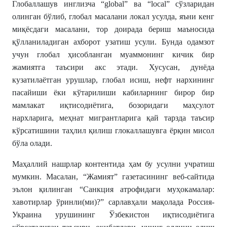
Глобаллашув инглизча “global” ва “local” сўзларидан
олинган бўлиб, глобал масалани локал усулда, яъни кенг
миқёсдаги масалани, тор доирада бериш маъносида
қўлланиладиган ахборот узатиш усули. Бунда одамзот
учун глобал ҳисобланган муаммонинг кичик бир
жамиятга таъсири акс этади. Хусусан, дунёда
кузатилаётган урушлар, глобал исиш, нефт нархининг
пасайиши ёки кўтарилиши кабиларнинг бирор бир
мамлакат иқтисодиётига, бозоридаги маҳсулот
нархларига, меҳнат мигрантларига қай тарзда таъсир
кўрсатишини таҳлил қилиш глокаллашувга ёрқин мисол
бўла олади.
Маҳаллий нашрлар контентида ҳам бу усулни учратиш
мумкин. Масалан, “Жамият” газетасининг веб-сайтида
эълон қилинган “Санкция атрофидаги муҳокамалар:
хавотирлар ўринли(ми)?” сарлавҳали мақолада Россия-
Украина урушининг Ўзбекистон иқтисодиётига