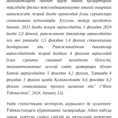
мамлакатларда давлат қарзи юкини қисқартириш
мақсадида фискал консолидациялашувни амалга ошириши
натижасида жорий йилда иқтисодий ўсиш суръатлари
секинлашиши кутилмоқда. Хусусан, мазкур ҳисоботга
биноан, 2023 йилда жаҳон иқтисодиёти 3 фоиздан 2024
йилда 2,9 фоизга, ривожланган давлатлар иқтисодиёти
эса мос равишда 1,5 фоиздан 1,4 фоизга секинлашиши
билдирилган эди. Ривожланаётган давлатлар
иқтисодиётида жорий йилдаги 4 фоизлик иқтисодий
ўсиш суръати сақланиб қолаётган бўлса-да,
мамлакатимизнинг асосий савдо ҳамкорлари бўлган
Хитой иқтисодиёти 5 фоиздан 4,2 фоизга, Туркияда 4
фоиздан 3 фоизга ҳамда Қозоғистонда 4,6 фоиздан 4,2
фоизга секинлашиши прогноз қилинган эди” ("Янги
Ўзбекистон", 2024, January 12).
Ушбу статистикани келтиргач, журналист бу ҳолатнинг
Ўзбекистондаги кўринишини тасвирлайди. Айни пайтда
давом этаётган глобал сиёсий ва иқтисодий вазиятлар