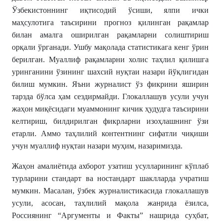
Ўзбекистоннинг иқтисодий ўсиши, ялпи ички
маҳсулотига таъсирини прогноз қилинган рақамлар
билан амалга оширилган рақамларни солиштириш
орқали ўрганади. Ушбу мақолада статистикага кенг ўрин
берилган. Муаллиф рақамларни холис таҳлил қилишга
уринганини ўзининг шахсий нуқтаи назари йўқлигидан
билиш мумкин. Яъни журналист ўз фикрини яширин
тарзда бўлса ҳам сездирмайди. Глокаллашув усули учун
жаҳон миқёсидаги муаммонинг кичик ҳудудга таъсирини
келтириш, билдирилган фикрларни изоҳлашнинг ўзи
етарли. Аммо таҳлилий контентнинг сифатли чиқиши
учун муаллиф нуқтаи назари муҳим, назаримизда.
Жаҳон амалиётида ахборот узатиш усулларининг кўплаб
турларини стандарт ва ностандарт шаклларда учратиш
мумкин. Масалан, ўзбек журналистикасида глокаллашув
усули, асосан, таҳлилий мақола жанрида ёзилса,
Россиянинг “Аргументы и Факты” нашрида суҳбат,