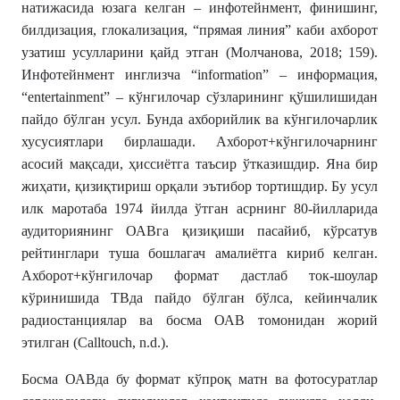
натижасида юзага келган – инфотейнмент, финишинг,
билдизация, глокализация, “прямая линия” каби ахборот
узатиш усулларини қайд этган (Молчанова, 2018; 159).
Инфотейнмент инглизча “information” – информация,
“entertainment” – кўнгилочар сўзларининг қўшилишидан
пайдо бўлган усул. Бунда ахборийлик ва кўнгилочарлик
хусусиятлари бирлашади. Ахборот+кўнгилочарнинг
асосий мақсади, ҳиссиётга таъсир ўтказишдир. Яна бир
жиҳати, қизиқтириш орқали эътибор тортишдир. Бу усул
илк маротаба 1974 йилда ўтган асрнинг 80-йилларида
аудиториянинг ОАВга қизиқиши пасайиб, кўрсатув
рейтинглари туша бошлагач амалиётга кириб келган.
Ахборот+кўнгилочар формат дастлаб ток-шоулар
кўринишида ТВда пайдо бўлган бўлса, кейинчалик
радиостанциялар ва босма ОАВ томонидан жорий
этилган (Calltouch, n.d.).
Босма ОАВда бу формат кўпроқ матн ва фотосуратлар