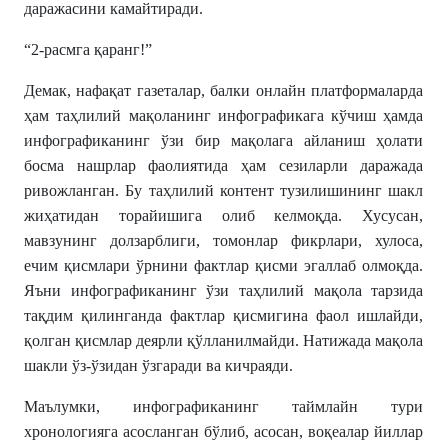
даражасини камайтиради.
“2-расмга қаранг!”
Демак, нафақат газеталар, балки онлайн платформаларда
ҳам таҳлилий мақоланинг инфографикага кўчиш ҳамда
инфографиканинг ўзи бир мақолага айланиш ҳолати
босма нашрлар фаолиятида ҳам сезиларли даражада
ривожланган. Бу таҳлилий контент тузилишининг шакл
жиҳатидан торайишига олиб келмоқда. Хусусан,
мавзунинг долзарблиги, томонлар фикрлари, хулоса,
ечим қисмлари ўрнини фактлар қисми эгаллаб олмоқда.
Яъни инфографиканинг ўзи таҳлилий мақола тарзида
тақдим қилинганда фактлар қисмигина фаол ишлайди,
қолган қисмлар деярли қўлланилмайди. Натижада мақола
шакли ўз-ўзидан ўзгаради ва кичраяди.
Маълумки, инфографиканинг таймлайн тури
хронологияга асосланган бўлиб, асосан, воқеалар йиллар