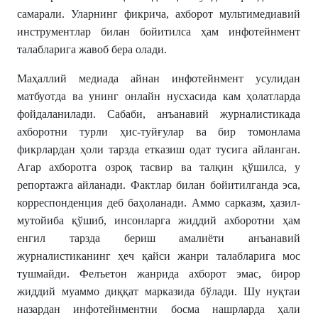
самарали. Уларнинг фикрича, ахборот мультимедиавий
инструментлар билан бойитилса ҳам инфотейнмент
талабларига жавоб бера олади.
Маҳаллий медиада айнан инфотейнмент усулидан
матбуотда ва унинг онлайн нусхасида кам ҳолатларда
фойдаланилади. Сабаби, анъанавий журналистикада
ахборотни турли ҳис-туйғулар ва бир томонлама
фикрлардан ҳоли тарзда етказиш одат тусига айланган.
Агар ахборотга озроқ тасвир ва талқин қўшилса, у
репортажга айланади. Фактлар билан бойитилганда эса,
корреспонденция деб баҳоланади. Аммо сарказм, ҳазил-
мутойиба қўшиб, инсонларга жиддий ахборотни ҳам
енгил тарзда бериш амалиёти анъанавий
журналистиканинг ҳеч қайси жанри талабларига мос
тушмайди. Фелъетон жанрида ахборот эмас, бирор
жиддий муаммо диққат марказида бўлади. Шу нуқтаи
назардан инфотейнментни босма нашрларда ҳали