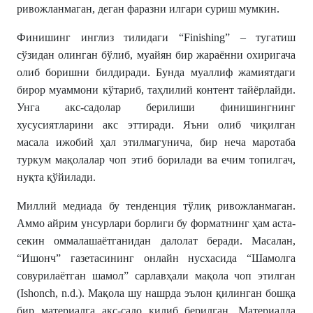
ривожланмаган, деган фаразни илгари суриш мумкин.
Финишинг инглиз тилидаги “Finishing” – тугатиш
сўзидан олинган бўлиб, муайян бир жараённи охиригача
олиб боришни билдиради. Бунда муаллиф жамиятдаги
бирор муаммони кўтариб, таҳлилий контент тайёрлайди.
Унга акс-садолар берилиши финишингнинг
хусусиятларини акс эттиради. Яъни олиб чиқилган
масала ижобий ҳал этилмагунича, бир неча маротаба
туркум мақолалар чоп этиб борилади ва ечим топилгач,
нуқта қўйилади.
Миллий медиада бу тенденция тўлиқ ривожланмаган.
Аммо айрим унсурлари борлиги бу форматнинг ҳам аста-
секин оммалашаётганидан далолат беради. Масалан,
“Ишонч” газетасининг онлайн нусхасида “Шамолга
совурилаётган шамол” сарлавҳали мақола чоп этилган
(Ishonch, n.d.). Мақола шу нашрда эълон қилинган бошқа
бир материалга акс-садо қилиб берилган. Материалда