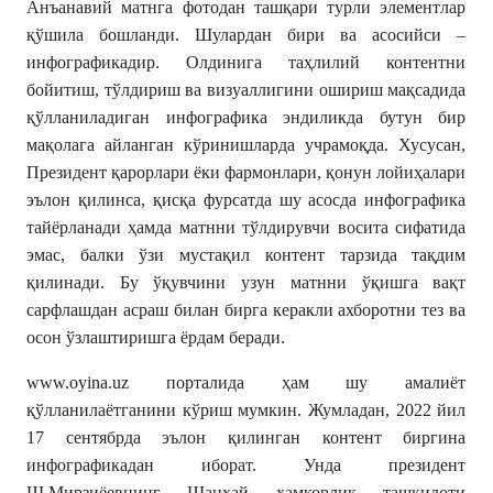
Анъанавий матнга фотодан ташқари турли элементлар
қўшила бошланди. Шулардан бири ва асосийси –
инфографикадир. Олдинига таҳлилий контентни
бойитиш, тўлдириш ва визуаллигини ошириш мақсадида
қўлланиладиган инфографика эндиликда бутун бир
мақолага айланган кўринишларда учрамоқда. Хусусан,
Президент қарорлари ёки фармонлари, қонун лойиҳалари
эълон қилинса, қисқа фурсатда шу асосда инфографика
тайёрланади ҳамда матнни тўлдирувчи восита сифатида
эмас, балки ўзи мустақил контент тарзида тақдим
қилинади. Бу ўқувчини узун матнни ўқишга вақт
сарфлашдан асраш билан бирга керакли ахборотни тез ва
осон ўзлаштиришга ёрдам беради.
www.oyina.uz
порталида ҳам шу амалиёт
қўлланилаётганини кўриш мумкин. Жумладан, 2022 йил
17 сентябрда эълон қилинган контент биргина
инфографикадан иборат. Унда президент
Ш.Мирзиёевнинг Шанхай ҳамкорлик ташкилоти