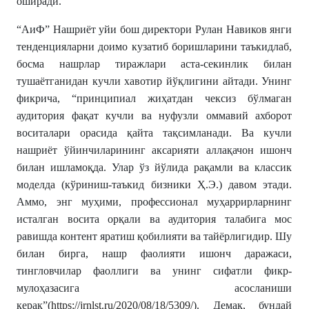
оширади.
“АиФ” Нашриёт уйи бош директори Рулан Навиков янги
тенденцияларни доимо кузатиб боришларини таъкидлаб,
босма нашрлар тиражлари аста-секинлик билан
тушаётганидан кучли хавотир йўқлигини айтади. Унинг
фикрича, “принципиал жиҳатдан чексиз бўлмаган
аудитория фақат кучли ва нуфузли оммавий ахборот
воситалари орасида қайта тақсимланади. Ва кучли
нашриёт ўйинчиларининг аксарияти аллақачон ишонч
билан ишламоқда. Улар ўз йўлида рақамли ва классик
моделда (кўриниш-таъкид бизники Ҳ.Э.) давом этади.
Аммо, энг муҳими, профессионал муҳаррирларнинг
исталган восита орқали ва аудитория талабига мос
равишда контент яратиш қобилияти ва тайёрлигидир. Шу
билан бирга, нашр фаолияти ишонч даражаси,
тингловчилар фаоллиги ва унинг сифатли фикр-
мулоҳазасига асосланиши
керак”(
https://jrnlst.ru/2020/08/18/5309/
). Демак, бундай