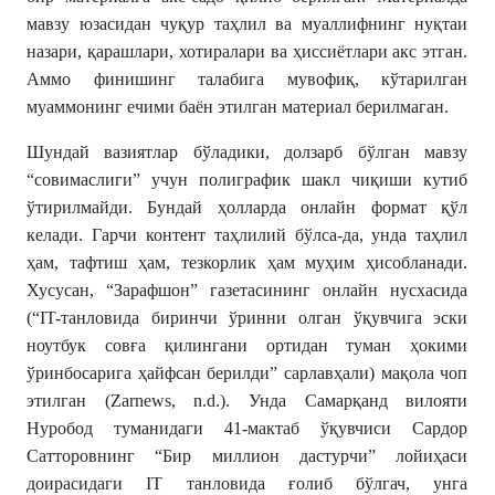
мавзу юзасидан чуқур таҳлил ва муаллифнинг нуқтаи
назари, қарашлари, хотиралари ва ҳиссиётлари акс этган.
Аммо финишинг талабига мувофиқ, кўтарилган
муаммонинг ечими баён этилган материал берилмаган.
Шундай вазиятлар бўладики, долзарб бўлган мавзу
“совимаслиги” учун полиграфик шакл чиқиши кутиб
ўтирилмайди. Бундай ҳолларда онлайн формат қўл
келади. Гарчи контент таҳлилий бўлса-да, унда таҳлил
ҳам, тафтиш ҳам, тезкорлик ҳам муҳим ҳисобланади.
Хусусан, “Зарафшон” газетасининг онлайн нусхасида
(“IT-танловида биринчи ўринни олган ўқувчига эски
ноутбук совға қилингани ортидан туман ҳокими
ўринбосарига ҳайфсан берилди” сарлавҳали) мақола чоп
этилган (Zarnews, n.d.). Унда Самарқанд вилояти
Нуробод туманидаги 41-мактаб ўқувчиси Сардор
Сатторовнинг “Бир миллион дастурчи” лойиҳаси
доирасидаги IT танловида ғолиб бўлгач, унга