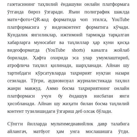
газетасининг таҳлилий ёндашуви онлайн платформага
ўтганда бироз ўзгаради. Яъни полиграфик шаклда
матн+фото+QR-код форматида чоп этилса, YouTube
платформасига у видеоконтент форматига кўчади.
Кундалик янгиликлар, ижтимоий тармоқда тарқалган
хабарларга муносабат ва таҳлиллар ҳар куни қисқа
видеоформатда (YouTube shorts) каналга жойлаб
борилади. Ҳафта охирида эса улар умумлаштириб,
атрофлича таҳлил қилинади, шарҳланади. Айнан шу
тартибдаги кўрсатувларда таҳририят нуқтаи назари
сезилади. Тўғри, аудиовизуал журналистикада таҳлил
жанри мавжуд. Аммо босма таҳририятнинг онлайн
платформаси учун бу ёндашув нисбатан янги
ҳисобланади. Айнан шу жиҳати билан босма таҳлилий
контент тузилишидаги ўзгариш деб олсак бўлади.
Сўнгги йилларда мультимедиавийлик давр талабига
айлангач, матбуот ҳам унга мослашишга ўтди.