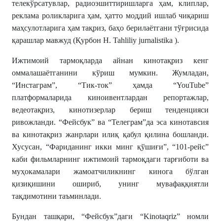
телекўрсатувлар, радиоэшиттиришларга ҳам, клиплар,
реклама роликларига ҳам, ҳатто моддий ишлаб чиқариш
маҳсулотларига ҳам тақриз, баҳо берилаётгани тўғрисида
қарашлар мавжуд (Қурбон Н. Tahliliy jurnalistika ).
Ижтимоий тармоқларда айнан кинотақриз кенг
оммалашаётганини кўриш мумкин. Жумладан,
“Инстаграм”, “Тик-ток” ҳамда “YouTube”
платформаларида киноивентлардан репортажлар,
ведеотақриз, кинотизерлар бериш тенденцияси
ривожланди. “Фейсбук” ва “Телеграм”да эса кинотавсия
ва кинотақриз жанрлари илиқ қабул қилина бошланди.
Хусусан, “Фариданинг икки минг қўшиғи”, “101-рейс”
каби фильмларнинг ижтимоий тармоқдаги тарғиботи ва
муҳокамалари жамоатчиликнинг кинога бўлган
қизиқишини ошириб, унинг мувафаққиятли
тақдимотини таъминлади.
Бундан ташқари, “Фейсбук”даги “Kinotaqriz” номли