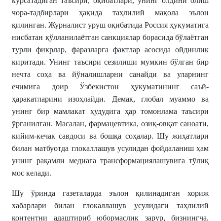
кўрсатадиган таъсири, оқибатлари, унинг олдини олиш
чора-тадбирлари ҳақида таҳлилий мақола эълон
қилинган. Журналист уруш оқибатида Россия ҳукуматига
нисбатан қўлланилаётган санкциялар борасида бўлаётган
турли фикрлар, фаразларга фактлар асосида ойдинлик
киритади. Унинг таъсири сезилиши мумкин бўлган бир
нечта соҳа ва йўналишларни санайди ва уларнинг
ечимига доир Ўзбекистон ҳукуматининг саъй-
ҳаракатларини изоҳлайди. Демак, глобал муаммо ва
унинг бир мамлакат ҳудудига ҳар томонлама таъсири
ўрганилган. Масалан, фармацевтика, озиқ-овқат саноати,
кийим-кечак савдоси ва бошқа соҳалар. Шу жиҳатлари
билан матбуотда глокаллашув усулидан фойдаланиш ҳам
унинг рақамли медиага трансформациялашувига тўлиқ
мос келади.
Шу ўринда газеталарда эълон қилинадиган хориж
хабарлари билан глокаллашув усулидаги таҳлилий
контентни адаштириб юбормаслик зарур, бизнингча.