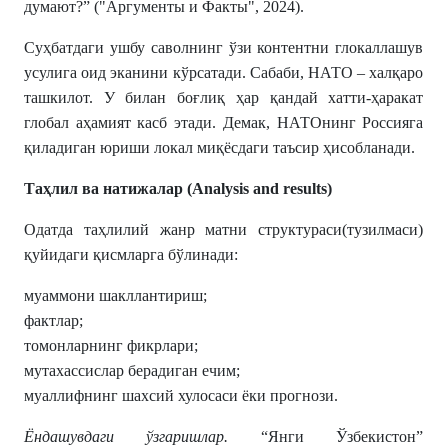
думают?” ("Аргументы и Факты", 2024).
Суҳбатдаги ушбу саволнинг ўзи контентни глокаллашув
усулига оид эканини кўрсатади. Сабаби, НАТО – халқаро
ташкилот. У билан боғлиқ ҳар қандай хатти-ҳаракат
глобал аҳамият касб этади. Демак, НАТОнинг Россияга
қиладиган юриши локал миқёсдаги таъсир ҳисобланади.
Таҳлил ва натижалар (Analysis аnd results)
Одатда таҳлилий жанр матни структураси(тузилмаси)
қуйидаги қисмларга бўлинади:
муаммони шакллантириш;
фактлар;
томонларнинг фикрлари;
мутахассислар берадиган ечим;
муаллифнинг шахсий хулосаси ёки прогнози.
Ёндашувдаги ўзгаришлар.
“Янги Ўзбекистон”