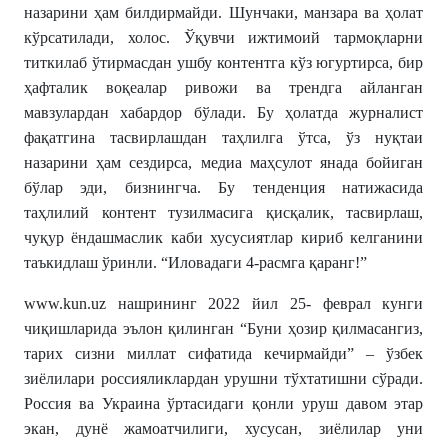
назарини ҳам билдирмайди. Шунчаки, манзара ва ҳолат
кўрсатилади, холос. Ўқувчи ижтимоий тармоқларни
титкилаб ўтирмасдан ушбу контентга кўз югуртирса, бир
ҳафталик воқеалар ривожи ва трендга айланган
мавзулардан хабардор бўлади. Бу ҳолатда журналист
фақатгина тасвирлашдан таҳлилга ўтса, ўз нуқтаи
назарини ҳам сездирса, медиа маҳсулот янада бойиган
бўлар эди, бизнингча. Бу тенденция натижасида
таҳлилий контент тузилмасига қисқалик, тасвирлаш,
чуқур ёндашмаслик каби хусусиятлар кириб келганини
таъкидлаш ўринли. “Иловадаги 4-расмга қаранг!”
www.kun.uz
нашрининг 2022 йил 25- феврал кунги
чиқишларида эълон қилинган “Буни ҳозир қилмасангиз,
тарих сизни миллат сифатида кечирмайди” – ўзбек
зиёлилари россияликлардан урушни тўхтатишни сўради.
Россия ва Украина ўртасидаги қонли уруш давом этар
экан, дунё жамоатчилиги, хусусан, зиёлилар уни