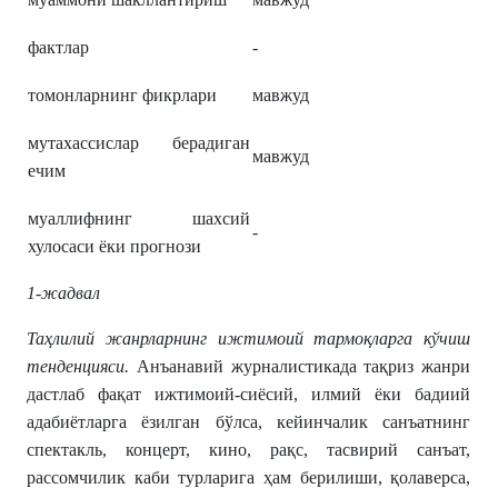
фактлар
-
томонларнинг фикрлари
мавжуд
мутахассислар берадиган
мавжуд
ечим
муаллифнинг шахсий
-
хулосаси ёки прогнози
1-жадвал
Таҳлилий жанрларнинг ижтимоий тармоқларга кўчиш
тенденцияси.
Анъанавий журналистикада тақриз жанри
дастлаб фақат ижтимоий-сиёсий, илмий ёки бадиий
адабиётларга ёзилган бўлса, кейинчалик санъатнинг
спектакль, концерт, кино, рақс, тасвирий санъат,
рассомчилик каби турларига ҳам берилиши, қолаверса,