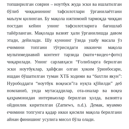
топширилган соврин – ноутбук жуда эски ва ишлатилган
бўлиб чиққанининг тафсилотлари ўрганилаётгани
маълум қилинган. Бу мақола ижтимоий тармоқда чиққан
постдан кейин унинг тафсилотларига бағишлаб
тайёрланган. Мақолада вазият ҳали ўрганилишда давом
этади, дейилади. Шу куннинг ўзида ушбу масала ўз
ечимини топгани тўғрисидаги иккинчи мақола
мультимедиавий контент тарзида (матн+видео+фото)
чиқарилади. Унинг сарлавҳаси “Ғолибларга берилган
эски ноутбуклар, ҳайфсан олган ҳоким ўринбосари,
ишдан бўшатилган туман ХТБ ходими ва “бахтли якун”:
Нурободдаги “ноутбук воқеаси”га нуқта қўйилди” деб
номланиб, унда мутасаддилар, ота-оналар ва воқеа
қаҳрамонидан интервьюлар берилган ҳолда, вазиятга
ойдинлик киритилган (Zarnews, n.d.). Демак, муаммо
ечимини топгунга қадар икки қисмли мақола берилгани
айнан финишинг усулига мисол бўла олади.