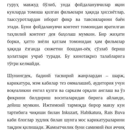
гуруҳ мавжуд бўлиб, унда фойдаланувчилар яқин
кунларда томоша қилган фильмлари ҳақида ҳиссиётлар,
таассуротлардан иборат фикр ва тавсияларини баён
этади. Буни фойдаланувчи контент томонидан яратилган
таҳлилий контент дея баҳолаш мумкин. Бир жиҳати
борки, ҳатто зиёли қатлам томонидан ҳам фильмлар
ҳақида ёзганда сюжетни бошдан-оёқ сўзлаб бериш
ҳолатлари учраб туради. Бу кинотақриз талабларига
тўғри келмайди.
Шунингдек, бадиий тасвирий жанрлардан – шарж,
карикатура, мэм кабилар тез оммалашиб, аудитория учун
воқеаликни енгил кулги ва сарказм орқали англаш ва ўз
фикрини билдириш воситаларидан бирига айланди,
дейиш мумкин. Ижтимоий тармоқда бирор мавзу кун
тартибига чиқиши билан Inkuzart, Habikatura, Rais Buva
каби блоглар зудлик билан шунга мос карикатураларини
тақдим қилишади. Жамоатчилик буни самимий ёки аччиқ