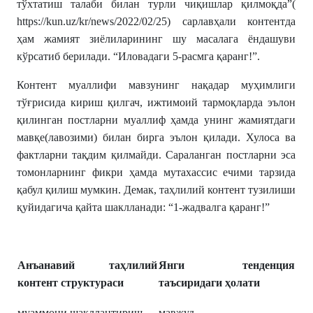
тўхтатиш талаби билан турли чиқишлар қилмоқда”(
https://kun.uz/kr/news/2022/02/25) сарлавҳали контентда
ҳам жамият зиёлиларининг шу масалага ёндашуви
кўрсатиб берилади. “Иловадаги 5-расмга қаранг!”.
Контент муаллифи мавзунинг нақадар муҳимлиги
тўғрисида кириш қилгач, ижтимоий тармоқларда эълон
қилинган постларни муаллиф ҳамда унинг жамиятдаги
мавқе(лавозими) билан бирга эълон қилади. Хулоса ва
фактларни тақдим қилмайди. Сараланган постларни эса
томонларнинг фикри ҳамда мутахассис ечими тарзида
қабул қилиш мумкин. Демак, таҳлилий контент тузилиши
қуйидагича қайта шаклланади: “1-жадвалга қаранг!”
Анъанавий таҳлилий
Янги тенденция
контент структураси
таъсиридаги ҳолати
муаммони шакллантириш
мавжуд