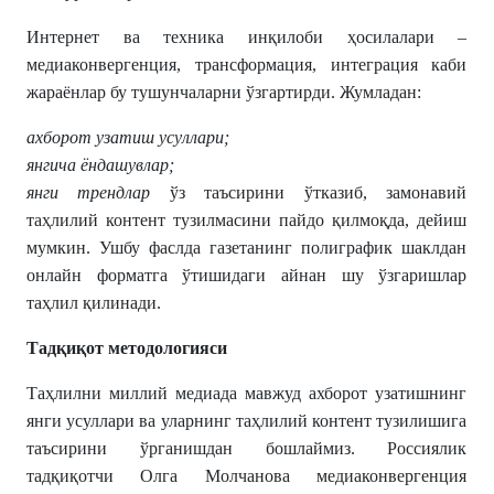
Интернет ва техника инқилоби ҳосилалари –
медиаконвергенция, трансформация, интеграция каби
жараёнлар бу тушунчаларни ўзгартирди. Жумладан:
ахборот узатиш усуллари;
янгича ёндашувлар;
янги трендлар
ўз таъсирини ўтказиб, замонавий
таҳлилий контент тузилмасини пайдо қилмоқда, дейиш
мумкин. Ушбу фаслда газетанинг полиграфик шаклдан
онлайн форматга ўтишидаги айнан шу ўзгаришлар
таҳлил қилинади.
Тадқиқот методологияси
Таҳлилни миллий медиада мавжуд ахборот узатишнинг
янги усуллари ва уларнинг таҳлилий контент тузилишига
таъсирини ўрганишдан бошлаймиз. Россиялик
тадқиқотчи Олга Молчанова медиаконвергенция