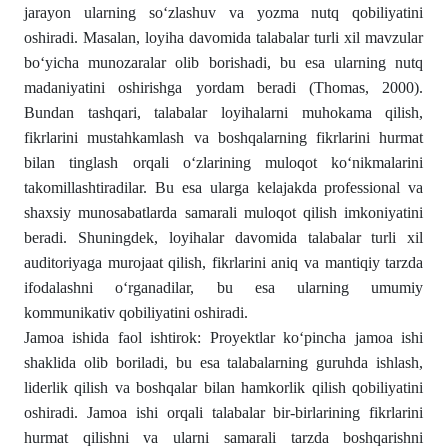
jarayon ularning so‘zlashuv va yozma nutq qobiliyatini
oshiradi. Masalan, loyiha davomida talabalar turli xil mavzular
bo‘yicha munozaralar olib borishadi, bu esa ularning nutq
madaniyatini oshirishga yordam beradi (Thomas, 2000).
Bundan tashqari, talabalar loyihalarni muhokama qilish,
fikrlarini mustahkamlash va boshqalarning fikrlarini hurmat
bilan tinglash orqali o‘zlarining muloqot ko‘nikmalarini
takomillashtiradilar. Bu esa ularga kelajakda professional va
shaxsiy munosabatlarda samarali muloqot qilish imkoniyatini
beradi. Shuningdek, loyihalar davomida talabalar turli xil
auditoriyaga murojaat qilish, fikrlarini aniq va mantiqiy tarzda
ifodalashni o‘rganadilar, bu esa ularning umumiy
kommunikativ qobiliyatini oshiradi.
Jamoa ishida faol ishtirok: Proyektlar ko‘pincha jamoa ishi
shaklida olib boriladi, bu esa talabalarning guruhda ishlash,
liderlik qilish va boshqalar bilan hamkorlik qilish qobiliyatini
oshiradi. Jamoa ishi orqali talabalar bir-birlarining fikrlarini
hurmat qilishni va ularni samarali tarzda boshqarishni