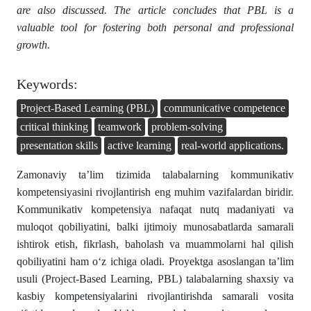
are also discussed. The article concludes that PBL is a
valuable tool for fostering both personal and professional
growth.
Keywords:
Project-Based Learning (PBL)
communicative competence
critical thinking
teamwork
problem-solving
presentation skills
active learning
real-world applications.
Zamonaviy ta’lim tizimida talabalarning kommunikativ
kompetensiyasini rivojlantirish eng muhim vazifalardan biridir.
Kommunikativ kompetensiya nafaqat nutq madaniyati va
muloqot qobiliyatini, balki ijtimoiy munosabatlarda samarali
ishtirok etish, fikrlash, baholash va muammolarni hal qilish
qobiliyatini ham o‘z ichiga oladi. Proyektga asoslangan ta’lim
usuli (Project-Based Learning, PBL) talabalarning shaxsiy va
kasbiy kompetensiyalarini rivojlantirishda samarali vosita