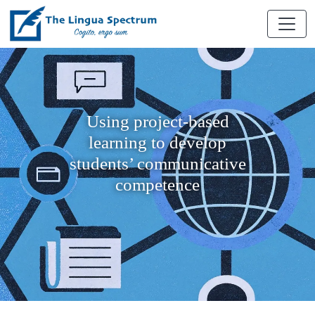
Using project-based
learning to develop
students’ communicative
competence