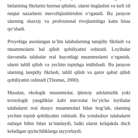
birlarining fikrlarini hurmat qilishni, ularni tinglashni va turli xil
nuqtai nazarlarni muvofiqlashtirishni o‘rgatadi. Bu jarayon
ularning shaxsiy va professional rivojlanishiga katta hissa
qo‘shadi.
Proyektga asoslangan ta’lim talabalarning tanqidiy fikrlash va
muammolarni hal qilish qobiliyatini oshiradi. Loyihalar
davomida talabalar real hayotdagi muammolarni o‘rganish,
ularni tahlil qilish va yechim topishga intilishadi. Bu jarayon
ularning tanqidiy fikrlash, tahlil qilish va qaror qabul qilish
qobiliyatini oshiradi (Thomas, 2000).
Masalan, ekologik muammolar, ijtimoiy adolatsizlik yoki
texnologik yangiliklar kabi mavzular bo‘yicha loyihalar
talabalarni real dunyo muammolari bilan bog‘lab, ularning
yechim topish qobiliyatini oshiradi. Bu yondashuv talabalarni
nafaqat bilim bilan ta’minlaydi, balki ularni kelajakda duch
keladigan qiyinchiliklarga tayyorlaydi.