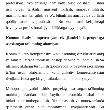
professional rivojlanishiga ham katta hissa qo‘shadi. Ushbu
usul orqali talabalar mustaqil fikrlash, jamoada ishlash,
muammolarni hal qilish va o‘z bilimlarini amaliyotda qo‘llash
qobiliyatlarini rivojlantirishadi. Bu esa ularni kelajakdagi
hayotiy va professional qiyinchiliklarga tayyorlaydi.
Kommunikativ kompetensiyani rivojlantirishda proyektga
asoslangan ta’limning ahamiyati
Kommunikativ kompetensiya – bu insonning o‘z fikrlarini aniq
va samarali tarzda ifadalash, boshqalar bilan muloqot qilish va
ularning fikrlarini tushunish qobiliyatidir. Proyektga asoslangan
ta’lim usuli talabalarning kommunikativ kompetensiyasini
rivojlantirishda quyidagi jihatlardan muhim rol o‘ynaydi:
Muloqot qobiliyatini oshirish proyektga asoslangan ta’limning
muhim jihatlaridan biridir. Loyihalar davomida talabalar bir-
birlari bilan muloqot qilish, fikr almashish va munozaralarda
qatnashish orqali nutq madaniyatini rivojlantirishadi. Bu