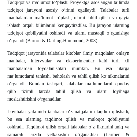
Tadqiqot va ma’lumot to‘plash: Proyektga asoslangan ta’limda
tadqiqot jarayoni asosiy o‘rinni egallaydi. Talabalar turli
manbalardan ma’lumot to‘plash, ularni tahlil qilish va qayta
ishlash orqali bilimlarini kengaytiradilar. Bu jarayon ularning
tadqiqot qobiliyatini oshiradi va ularni mustaqil o‘rganishga
o‘rgatadi (Barron & Darling-Hammond, 2008).
Tadqiqot jarayonida talabalar kitoblar, ilmiy maqolalar, onlayn
manbalar, intervyular va eksperimentlar kabi turli xil
manbalardan foydalanishlari mumkin. Bu esa ularga
ma’lumotlarni tanlash, baholash va tahlil qilish ko‘nikmalarini
o‘rgatadi. Bundan tashqari, talabalar ma’lumotlarni qanday
qilib tizimli tarzda tahlil qilish va ularni loyihaga
moslashtirishni o‘rganadilar.
Loyihalar yakunida talabalar o‘z natijalarini taqdim qilishadi,
bu esa ularning taqdimot qilish va muloqot qobiliyatini
oshiradi. Taqdimot qilish orqali talabalar o‘z fikrlarini aniq va
samarali tarzda yetkazishni o‘rganadilar (Larmer &