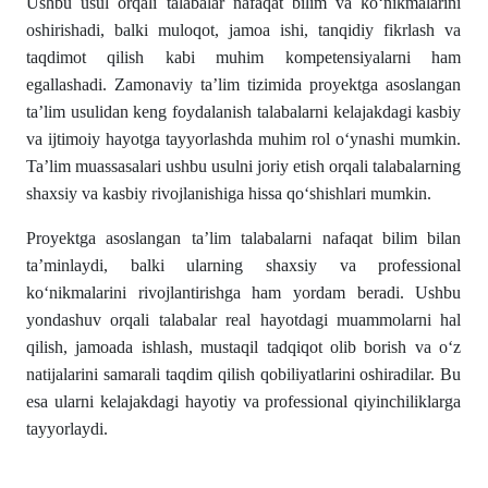
Ushbu usul orqali talabalar nafaqat bilim va ko‘nikmalarini
oshirishadi, balki muloqot, jamoa ishi, tanqidiy fikrlash va
taqdimot qilish kabi muhim kompetensiyalarni ham
egallashadi. Zamonaviy ta’lim tizimida proyektga asoslangan
ta’lim usulidan keng foydalanish talabalarni kelajakdagi kasbiy
va ijtimoiy hayotga tayyorlashda muhim rol o‘ynashi mumkin.
Ta’lim muassasalari ushbu usulni joriy etish orqali talabalarning
shaxsiy va kasbiy rivojlanishiga hissa qo‘shishlari mumkin.
Proyektga asoslangan ta’lim talabalarni nafaqat bilim bilan
ta’minlaydi, balki ularning shaxsiy va professional
ko‘nikmalarini rivojlantirishga ham yordam beradi. Ushbu
yondashuv orqali talabalar real hayotdagi muammolarni hal
qilish, jamoada ishlash, mustaqil tadqiqot olib borish va o‘z
natijalarini samarali taqdim qilish qobiliyatlarini oshiradilar. Bu
esa ularni kelajakdagi hayotiy va professional qiyinchiliklarga
tayyorlaydi.