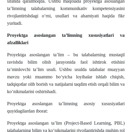
sifatida qaralmoqda. Ushbu maqolada proyektga asoslangan
ta’limning talabalarning kommunikativ kompetensiyasini
rivojlantirishdagi o‘rni, usullari va ahamiyati haqida fikr
yuritadi.
Proyektga asoslangan ta’limning xususiyatlari va
afzalliklari
Proyektga asoslangan ta’lim – bu talabalarning mustaqil
ravishda bilim olish jarayonida faol ishtirok etishini
ta’minlovchi ta’lim usuli. Ushbu usulda talabalar muayyan
mavzu yoki muammo bo‘yicha loyihalar ishlab chiqish,
tadqiqotlar olib borish va natijalarni taqdim etish orqali bilim va
ko‘nikmalarini oshirishadi.
Proyektga asoslangan ta’limning asosiy xususiyatlari
quyidagilardan iborat:
Proyektga asoslangan ta’lim (Project-Based Learning, PBL)
talabalarning bilim va ko‘nikmalarini rivojlantirishda muhim rol