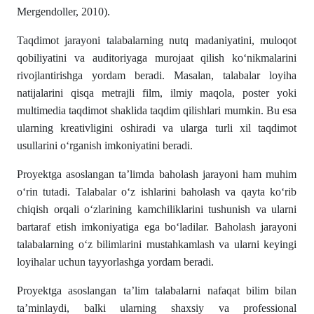
Mergendoller, 2010).
Taqdimot jarayoni talabalarning nutq madaniyatini, muloqot
qobiliyatini va auditoriyaga murojaat qilish ko‘nikmalarini
rivojlantirishga yordam beradi. Masalan, talabalar loyiha
natijalarini qisqa metrajli film, ilmiy maqola, poster yoki
multimedia taqdimot shaklida taqdim qilishlari mumkin. Bu esa
ularning kreativligini oshiradi va ularga turli xil taqdimot
usullarini o‘rganish imkoniyatini beradi.
Proyektga asoslangan ta’limda baholash jarayoni ham muhim
o‘rin tutadi. Talabalar o‘z ishlarini baholash va qayta ko‘rib
chiqish orqali o‘zlarining kamchiliklarini tushunish va ularni
bartaraf etish imkoniyatiga ega bo‘ladilar. Baholash jarayoni
talabalarning o‘z bilimlarini mustahkamlash va ularni keyingi
loyihalar uchun tayyorlashga yordam beradi.
Proyektga asoslangan ta’lim talabalarni nafaqat bilim bilan
ta’minlaydi, balki ularning shaxsiy va professional