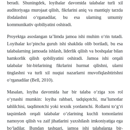
beradi. Shuningdek, loyihalar davomida talabalar turli xil
auditoriyaga murojaat qilish, fikrlarini aniq va mantiqiy tarzda
ifodalashni o‘rganadilar, bu esa ularning umumiy
kommunikativ qobiliyatini oshiradi.
Proyektga asoslangan ta’limda jamoa ishi muhim o‘rin tutadi.
Loyihalar ko‘pincha guruh ishi shaklida olib boriladi, bu esa
talabalarning jamoada ishlash, liderlik qilish va boshqalar bilan
hamkorlik qilish qobiliyatini oshiradi. Jamoa ishi orqali
talabalar bir-birlarining fikrlarini hurmat qilishni, ularni
tinglashni va turli xil nuqtai nazarlarni muvofiqlashtirishni
o‘rganadilar (Bell, 2010).
Masalan, loyiha davomida har bir talaba o‘ziga xos rol
o‘ynashi mumkin: loyiha rahbari, tadqiqotchi, ma’lumotlar
tahlilchisi, taqdimotchi yoki texnik yordamchi. Rollarni to‘g‘ri
taqsimlash orqali talabalar o‘zlarining kuchli tomonlarini
namoyon qilish va zaif jihatlarini yaxshilash imkoniyatiga ega
bo‘ladilar. Bundan tashqari, jamoa ishi talabalarga bir-