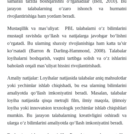
samarali tarzda boshqarishni o‘rganadilar (Bell, 2010). Bu
jarayon talabalarning o‘zaro ishonch va hurmatni
rivojlantirishiga ham yordam beradi.
Mustaqillik va mas’uliyat: PBL talabalarni o‘z bilimlarini
mustaqil ravishda qo‘llash va natijalarga javobgar bo‘lishni
o‘rgatadi. Bu ularning shaxsiy rivojlanishiga ham katta ta’sir
ko‘rsatadi (Barron & Darling-Hammond, 2008). Talabalar
loyihalarni boshqarish, vaqtni tartibga solish va o‘z ishlarini
baholash orqali mas’uliyat hissini rivojlantirishadi.
Amaliy natijalar: Loyihalar natijasida talabalar aniq mahsulotlar
yoki yechimlar ishlab chiqishadi, bu esa ularning bilimlarini
amaliyotda qo‘llash imkoniyatini beradi. Masalan, talabalar
loyiha natijasida qisqa metrajli film, ilmiy maqola, ijtimoiy
loyiha yoki innovatsion texnologik yechimlar ishlab chiqishlari
mumkin. Bu jarayon talabalarning kreativligini oshiradi va
ularga o‘z bilimlarini amaliyotda qo‘llash imkoniyatini beradi.