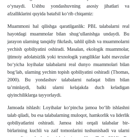
o‘ynaydi. Ushbu yondashuvning asosiy jihatlari va
afzalliklarini quyida batafsil ko‘rib chiqamiz:
Muammoni hal qilishga qaratilganlik: PBL talabalarni real
hayotdagi muammolar bilan shug‘ullanishga undaydi. Bu
jarayon ularning tanqidiy fikrlash, tahlil qilish va muammolarni
yechish qobiliyatini oshiradi. Masalan, ekologik muammolar,
ijtimoiy adolatsizlik yoki texnologik yangiliklar kabi mavzular
bo‘yicha loyihalar talabalarni real dunyo muammolari bilan
bog‘lab, ularning yechim topish qobiliyatini oshiradi (Thomas,
2000). Bu yondashuv talabalarni nafaqat bilim bilan
ta’minlaydi, balki ularni kelajakda duch keladigan
qiyinchiliklarga tayyorlaydi.
Jamoada ishlash: Loyihalar ko‘pincha jamoa bo‘lib ishlashni
talab qiladi, bu esa talabalarning muloqot, hamkorlik va liderlik
qobiliyatlarini oshiradi. Jamoa ishi orqali talabalar bir-
birlarining kuchli va zaif tomonlarini tushunishadi va ularni