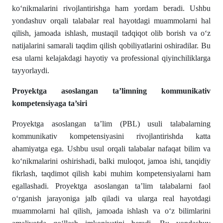
ko‘nikmalarini rivojlantirishga ham yordam beradi. Ushbu
yondashuv orqali talabalar real hayotdagi muammolarni hal
qilish, jamoada ishlash, mustaqil tadqiqot olib borish va o‘z
natijalarini samarali taqdim qilish qobiliyatlarini oshiradilar. Bu
esa ularni kelajakdagi hayotiy va professional qiyinchiliklarga
tayyorlaydi.
Proyektga asoslangan ta’limning kommunikativ
kompetensiyaga ta’siri
Proyektga asoslangan ta’lim (PBL) usuli talabalarning
kommunikativ kompetensiyasini rivojlantirishda katta
ahamiyatga ega. Ushbu usul orqali talabalar nafaqat bilim va
ko‘nikmalarini oshirishadi, balki muloqot, jamoa ishi, tanqidiy
fikrlash, taqdimot qilish kabi muhim kompetensiyalarni ham
egallashadi. Proyektga asoslangan ta’lim talabalarni faol
o‘rganish jarayoniga jalb qiladi va ularga real hayotdagi
muammolarni hal qilish, jamoada ishlash va o‘z bilimlarini