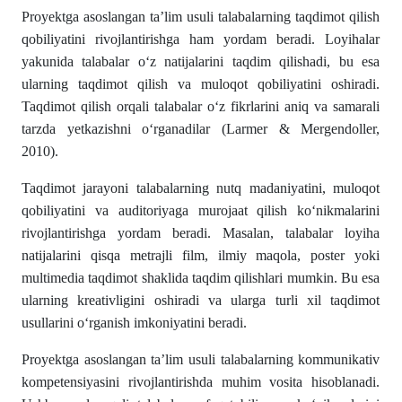
Proyektga asoslangan ta’lim usuli talabalarning taqdimot qilish
qobiliyatini rivojlantirishga ham yordam beradi. Loyihalar
yakunida talabalar o‘z natijalarini taqdim qilishadi, bu esa
ularning taqdimot qilish va muloqot qobiliyatini oshiradi.
Taqdimot qilish orqali talabalar o‘z fikrlarini aniq va samarali
tarzda yetkazishni o‘rganadilar (Larmer & Mergendoller,
2010).
Taqdimot jarayoni talabalarning nutq madaniyatini, muloqot
qobiliyatini va auditoriyaga murojaat qilish ko‘nikmalarini
rivojlantirishga yordam beradi. Masalan, talabalar loyiha
natijalarini qisqa metrajli film, ilmiy maqola, poster yoki
multimedia taqdimot shaklida taqdim qilishlari mumkin. Bu esa
ularning kreativligini oshiradi va ularga turli xil taqdimot
usullarini o‘rganish imkoniyatini beradi.
Proyektga asoslangan ta’lim usuli talabalarning kommunikativ
kompetensiyasini rivojlantirishda muhim vosita hisoblanadi.