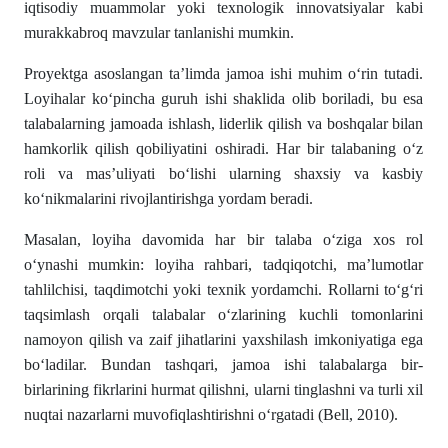
iqtisodiy muammolar yoki texnologik innovatsiyalar kabi
murakkabroq mavzular tanlanishi mumkin.
Proyektga asoslangan ta’limda jamoa ishi muhim o‘rin tutadi.
Loyihalar ko‘pincha guruh ishi shaklida olib boriladi, bu esa
talabalarning jamoada ishlash, liderlik qilish va boshqalar bilan
hamkorlik qilish qobiliyatini oshiradi. Har bir talabaning o‘z
roli va mas’uliyati bo‘lishi ularning shaxsiy va kasbiy
ko‘nikmalarini rivojlantirishga yordam beradi.
Masalan, loyiha davomida har bir talaba o‘ziga xos rol
o‘ynashi mumkin: loyiha rahbari, tadqiqotchi, ma’lumotlar
tahlilchisi, taqdimotchi yoki texnik yordamchi. Rollarni to‘g‘ri
taqsimlash orqali talabalar o‘zlarining kuchli tomonlarini
namoyon qilish va zaif jihatlarini yaxshilash imkoniyatiga ega
bo‘ladilar. Bundan tashqari, jamoa ishi talabalarga bir-
birlarining fikrlarini hurmat qilishni, ularni tinglashni va turli xil
nuqtai nazarlarni muvofiqlashtirishni o‘rgatadi (Bell, 2010).