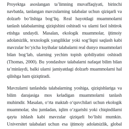
Proyektga asoslangan ta’limning muvaffaqiyati, birinchi
navbatda, tanlangan mavzularning talabalar uchun qiziqarli va
dolzarb bo‘lishiga bog‘liq. Real hayotdagi muammolarni
tanlash talabalarning qiziqishini oshiradi va ularni faol ishtirok
etishga undaydi. Masalan, ekologik muammolar, ijtimoiy
adolatsizlik, texnologik yangiliklar yoki sog‘liqni saqlash kabi
mavzular bo‘yicha loyihalar talabalarni real dunyo muammolari
bilan bog‘lab, ularning yechim topish qobiliyatini oshiradi
(Thomas, 2000). Bu yondashuv talabalarni nafaqat bilim bilan
ta’minlaydi, balki ularni jamiyatdagi dolzarb muammolarni hal
qilishga ham qiziqtiradi.
Mavzularni tanlashda talabalarning yoshiga, qiziqishlariga va
bilim darajasiga mos keladigan muammolarni tanlash
muhimdir. Masalan, o‘rta maktab o‘quvchilari uchun ekologik
muammolar, shu jumladan, iqlim o‘zgarishi yoki chiqindilarni
qayta ishlash kabi mavzular qiziqarli bo‘lishi mumkin.
Universitet talabalari uchun esa ijtimoiy adolatsizlik, global