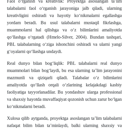
Faol o‘rganish va kreativlik: Proyektga asoslangan ta’lim
talabalarni faol o‘rganish jarayoniga jalb qiladi, ularning
kreativligini oshiradi va hayotiy ko‘nikmalarni egallashga
yordam beradi. Bu usul talabalarni mustaqil fikrlashga,
muammolarni hal qilishga va o‘z bilimlarini amaliyotda
qo‘llashga o‘rgatadi (Hmelo-Silver, 2004). Bundan tashqari,
PBL talabalarning o‘ziga ishonchini oshiradi va ularni yangi
g‘oyalarni qo‘llashga undaydi.
Real dunyo bilan bog‘liqlik: PBL talabalarni real dunyo
muammolari bilan bog‘laydi, bu esa ularning ta’lim jarayonini
mazmunli va qiziqarli qiladi. Talabalar o‘z bilimlarini
amaliyotda qo‘llash orqali o‘zlarining kelajakdagi kasbiy
faoliyatiga tayyorlanadilar. Bu yondashuv ularga professional
va shaxsiy hayotda muvaffaqiyat qozonish uchun zarur bo‘lgan
ko‘nikmalarni beradi.
Xulosa qilib aytganda, proyektga asoslangan ta’lim talabalarni
nafaqat bilim bilan ta’minlaydi, balki ularning shaxsiy va