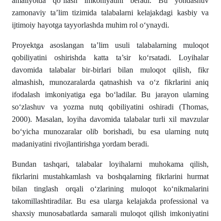
amaliyotda qo‘llash imkoniyatini beradi. Bu yondashuv
zamonaviy ta’lim tizimida talabalarni kelajakdagi kasbiy va
ijtimoiy hayotga tayyorlashda muhim rol o‘ynaydi.
Proyektga asoslangan ta’lim usuli talabalarning muloqot
qobiliyatini oshirishda katta ta’sir ko‘rsatadi. Loyihalar
davomida talabalar bir-birlari bilan muloqot qilish, fikr
almashish, munozaralarda qatnashish va o‘z fikrlarini aniq
ifodalash imkoniyatiga ega bo‘ladilar. Bu jarayon ularning
so‘zlashuv va yozma nutq qobiliyatini oshiradi (Thomas,
2000). Masalan, loyiha davomida talabalar turli xil mavzular
bo‘yicha munozaralar olib borishadi, bu esa ularning nutq
madaniyatini rivojlantirishga yordam beradi.
Bundan tashqari, talabalar loyihalarni muhokama qilish,
fikrlarini mustahkamlash va boshqalarning fikrlarini hurmat
bilan tinglash orqali o‘zlarining muloqot ko‘nikmalarini
takomillashtiradilar. Bu esa ularga kelajakda professional va
shaxsiy munosabatlarda samarali muloqot qilish imkoniyatini