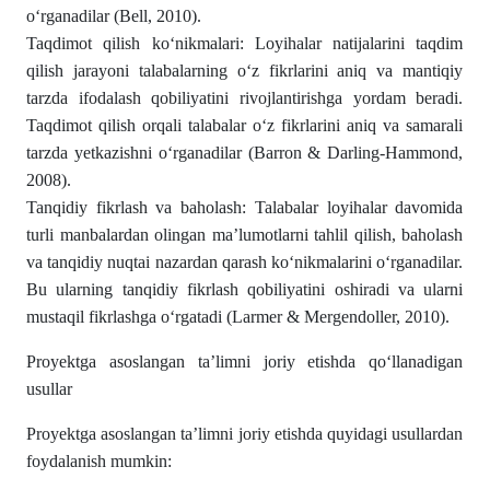
o‘rganadilar (Bell, 2010).
Taqdimot qilish ko‘nikmalari: Loyihalar natijalarini taqdim
qilish jarayoni talabalarning o‘z fikrlarini aniq va mantiqiy
tarzda ifodalash qobiliyatini rivojlantirishga yordam beradi.
Taqdimot qilish orqali talabalar o‘z fikrlarini aniq va samarali
tarzda yetkazishni o‘rganadilar (Barron & Darling-Hammond,
2008).
Tanqidiy fikrlash va baholash: Talabalar loyihalar davomida
turli manbalardan olingan ma’lumotlarni tahlil qilish, baholash
va tanqidiy nuqtai nazardan qarash ko‘nikmalarini o‘rganadilar.
Bu ularning tanqidiy fikrlash qobiliyatini oshiradi va ularni
mustaqil fikrlashga o‘rgatadi (Larmer & Mergendoller, 2010).
Proyektga asoslangan ta’limni joriy etishda qo‘llanadigan
usullar
Proyektga asoslangan ta’limni joriy etishda quyidagi usullardan
foydalanish mumkin: