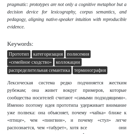
pragmatic: prototypes are not only a cognitive metaphor but a
decision device for lexicography, corpus semantics, and
pedagogy, aligning native-speaker intuition with reproducible
evidence.
Keywords:
Прототип
категоризация
полисемия
«семейное сходство»
коллокации
распределительная семантика
терминография
Лексическая система редко подчиняется жестким
рубежам; она живет вокруг примеров, которые
сообщества носителей считают «самыми подходящими».
Именно поэтому идея прототипа удерживает внимание
уже полвека: она объясняет, почему «чайка» ближе к
«птице», чем «пингвин», и почему «стул» легче
распознается, чем «табурет», хотя все они