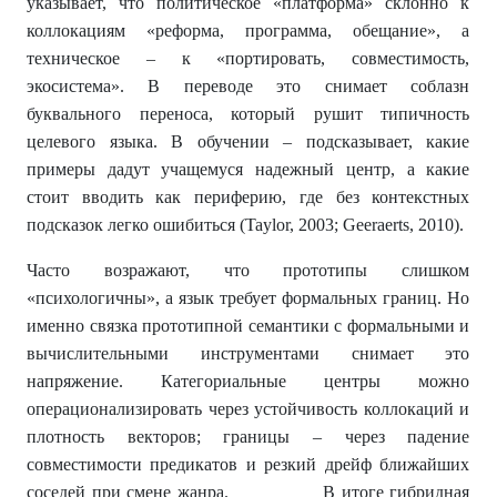
указывает, что политическое «платформа» склонно к
коллокациям «реформа, программа, обещание», а
техническое – к «портировать, совместимость,
экосистема». В переводе это снимает соблазн
буквального переноса, который рушит типичность
целевого языка. В обучении – подсказывает, какие
примеры дадут учащемуся надежный центр, а какие
стоит вводить как периферию, где без контекстных
подсказок легко ошибиться (Taylor, 2003; Geeraerts, 2010).
Часто возражают, что прототипы слишком
«психологичны», а язык требует формальных границ. Но
именно связка прототипной семантики с формальными и
вычислительными инструментами снимает это
напряжение. Категориальные центры можно
операционализировать через устойчивость коллокаций и
плотность векторов; границы – через падение
совместимости предикатов и резкий дрейф ближайших
соседей при смене жанра. В итоге гибридная