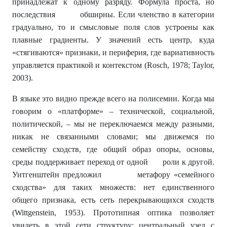
принадлежат к одному разряду. Формула проста, но
последствия обширны. Если членство в категории
градуально, то и смысловые поля слов устроены как
плавные градиенты. У значений есть центр, куда
«стягиваются» признаки, и периферия, где вариативность
управляется практикой и контекстом (Rosch, 1978; Taylor,
2003).
В языке это видно прежде всего на полисемии. Когда мы
говорим о «платформе» – технической, социальной,
политической, – мы не переключаемся между разными,
никак не связанными словами; мы движемся по
семейству сходств, где общий образ опоры, основы,
среды поддерживает переход от одной роли к другой.
Уитгенштейн предложил метафору «семейного
сходства» для таких множеств: нет единственного
общего признака, есть сеть перекрывающихся сходств
(Wittgenstein, 1953). Прототипная оптика позволяет
увидеть в этой сети структуру: центральный узел с