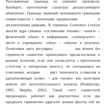
Расплывчатые границы не означают произвола.
Наоборот, прототипная структура дисциплинирует
объяснение. Границы значений оказываются границами
совместимости с типичными предикатами и
аргументными рамками. В терминах Generative Lexicon
многие ядра связаны «составными типами»: «книга» –
физический объект и информация, «университет» –
место и учреждение, «обед» – событие и результат.
Полисемия здесь регулярна: мы можем без
странности совместно приписывать прилагательные к
разным аспектам, если они согласуются с прототипом
(«толстая и интересная книга»), но спотыкаемся на
сочетаниях, которые рвут типичность («тяжелая и
вдохновляющая полка» – для «полки» как категории
мебели нет интеллектуального аспекта) (Pustejovsky,
1995; Murphy, 2002). Такой «тест совместной
предикации» работает как диагностика: если два
предиката гармонично адресуют разные фасеты той же