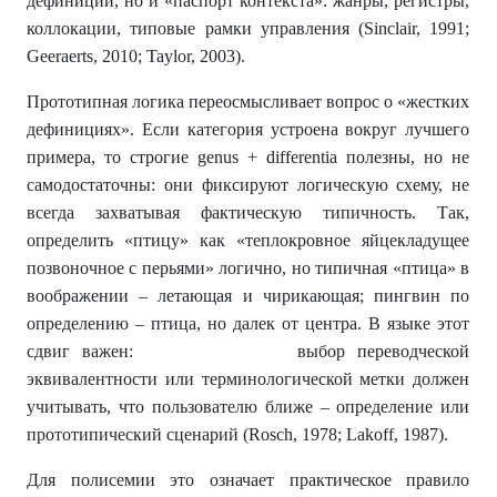
дефиниции, но и «паспорт контекста»: жанры, регистры,
коллокации, типовые рамки управления (Sinclair, 1991;
Geeraerts, 2010; Taylor, 2003).
Прототипная логика переосмысливает вопрос о «жестких
дефинициях». Если категория устроена вокруг лучшего
примера, то строгие genus + differentia полезны, но не
самодостаточны: они фиксируют логическую схему, не
всегда захватывая фактическую типичность. Так,
определить «птицу» как «теплокровное яйцекладущее
позвоночное с перьями» логично, но типичная «птица» в
воображении – летающая и чирикающая; пингвин по
определению – птица, но далек от центра. В языке этот
сдвиг важен: выбор переводческой
эквивалентности или терминологической метки должен
учитывать, что пользователю ближе – определение или
прототипический сценарий (Rosch, 1978; Lakoff, 1987).
Для полисемии это означает практическое правило