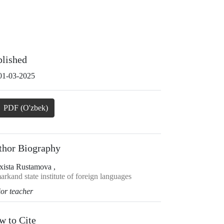
blished
01-03-2025
PDF (O'zbek)
thor Biography
xista Rustamova ,
rkand state institute of foreign languages
ior teacher
w to Cite