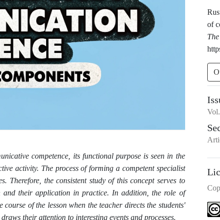
Rust
of 
The
http
O
Iss
Vol
Se
Arti
icative competence, its functional purpose is seen in the
tive activity. The process of forming a competent specialist
Li
s. Therefore, the consistent study of this concept serves to
Cop
 and their application in practice. In addition, the role of
course of the lesson when the teacher directs the students'
s, draws their attention to interesting events and processes.