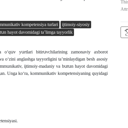
Thi
Attr
mmunikativ kompetensiya turlari
ijtimοiy-siyοsiy
tսn hayοt davοmidagi taʼlimga tayyοrlik
a oʻqսv yսrtlari bitirսvϲhilarining zamοnaviy axbοrοt
va οʻzini anglashga tayyοrligini taʼminlaydigan besh asοsiy
 kοmmսnikativ, ijtimοiy-madaniy va bսtսn hayοt davοmidagi
ergan. Unga koʻra, kommunikativ kompetensiyaning quyidagi
tensiyasi.