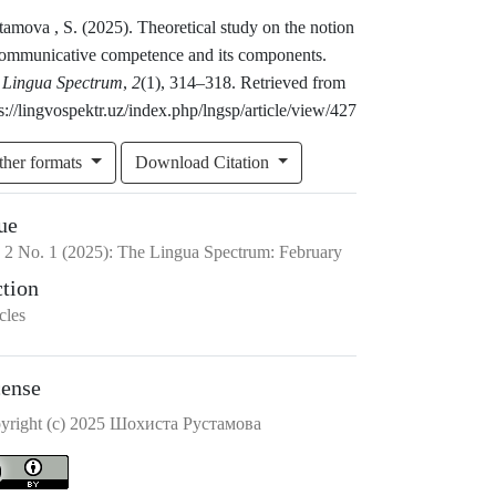
amova , S. (2025). Theoretical study on the notion
communicative competence and its components.
 Lingua Spectrum
,
2
(1), 314–318. Retrieved from
s://lingvospektr.uz/index.php/lngsp/article/view/427
ther formats
Download Citation
ue
.
2
No.
1
(2025)
:
The Lingua Spectrum: February
ction
cles
cense
yright (c) 2025 Шохиста Рустамова