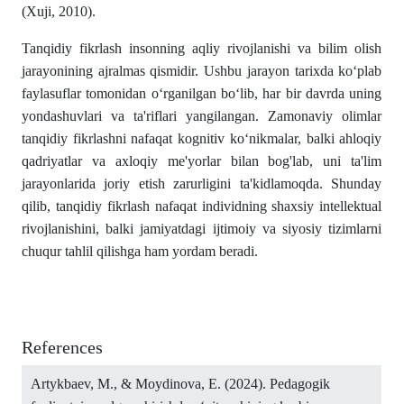
(Xuji, 2010).
Tanqidiy fikrlash insonning aqliy rivojlanishi va bilim olish
jarayonining ajralmas qismidir. Ushbu jarayon tarixda ko‘plab
faylasuflar tomonidan o‘rganilgan bo‘lib, har bir davrda uning
yondashuvlari va ta'riflari yangilangan. Zamonaviy olimlar
tanqidiy fikrlashni nafaqat kognitiv ko‘nikmalar, balki ahloqiy
qadriyatlar va axloqiy me'yorlar bilan bog'lab, uni ta'lim
jarayonlarida joriy etish zarurligini ta'kidlamoqda. Shunday
qilib, tanqidiy fikrlash nafaqat individning shaxsiy intellektual
rivojlanishini, balki jamiyatdagi ijtimoiy va siyosiy tizimlarni
chuqur tahlil qilishga ham yordam beradi.
References
Artykbaev, M., & Moydinova, E. (2024). Pedagogik