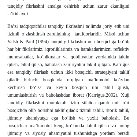
tanqidiy fikrlashni amalga oshirish uchun zarur ekanligini
ta‘kidlaydi.
Ba’zi tadqiqotchilar tanqidiy fikrlashni ta‘limda joriy etib uni
tizimli o‘zlashtirish zaruligining tarafdorlaridir. Misol uchun
Valsh & Paul (1994) tanqidiy fikrlashni uch bosqichga bo‘lib
har bir fikrlarimiz, iqrorliklarimiz va harakatlarimizni reflektiv
munosabatlar, ko‘nikmalar va qobiliyatlar yordamida talqin
qilish, tahlil qilish, baholash zaruriyatini taklif qilgan. Karrigus
esa tanqidiy fikrlash uchun ikki bosqichli strategiyani taklif
qiladi: birinchi bosqichda o‘qilgan ma’lumotni ko‘zdan
kechirish bo‘lsa va keyin bosqich uni tahlil qilish,
umumlashtirish va baholashdan iborat (Karrigus,2002). Xuji
tanqidiy fikrlashni murakkab tizim sifatida qarab uni to‘rt
bosqichda olib borishni taklif qiladi: tizimli tahlil, ritorik tahlil,
ijtimoiy ahamiyatga ega bo‘lish va yaxlit baholash. Bu
bosqichlar ma’lumotni keng ko‘lamda tahlil qilish va uning
ijtimoiy va siyosiy ahamiyatini tushunishga yordam beradi