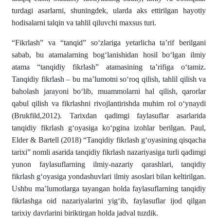
turdagi asarlarni, shuningdek, ularda aks ettirilgan hayotiy
hodisalarni talqin va tahlil qiluvchi maxsus turi.
“Fikrlash” va “tanqid” so‘zlariga yetarlicha ta’rif berilgani
sabab, bu atamalarning bog‘lanishidan hosil bo‘lgan ilmiy
atama “tanqidiy fikrlash” atamasining ta’rifiga o‘tamiz.
Tanqidiy fikrlash – bu ma’lumotni so‘roq qilish, tahlil qilish va
baholash jarayoni bo‘lib, muammolarni hal qilish, qarorlar
qabul qilish va fikrlashni rivojlantirishda muhim rol o‘ynaydi
(Brukfild,2012). Tarixdan qadimgi faylasuflar asarlarida
tanqidiy fikrlash g‘oyasiga ko‘pgina izohlar berilgan. Paul,
Elder & Bartell (2018) “Tanqidiy fikrlash g‘oyasining qisqacha
tarixi” nomli asarida tanqidiy fikrlash nazariyasiga turli qadimgi
yunon faylasuflarning ilmiy-nazariy qarashlari, tanqidiy
fikrlash g‘oyasiga yondashuvlari ilmiy asoslari bilan keltirilgan.
Ushbu ma’lumotlarga tayangan holda faylasuflarning tanqidiy
fikrlashga oid nazariyalarini yig‘ib, faylasuflar ijod qilgan
tarixiy davrlarini biriktirgan holda jadval tuzdik.