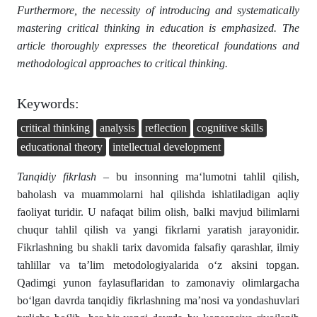
Furthermore, the necessity of introducing and systematically
mastering critical thinking in education is emphasized. The
article thoroughly expresses the theoretical foundations and
methodological approaches to critical thinking.
Keywords:
critical thinking
analysis
reflection
cognitive skills
educational theory
intellectual development
Tanqidiy fikrlash
– bu insonning ma‘lumotni tahlil qilish,
baholash va muammolarni hal qilishda ishlatiladigan aqliy
faoliyat turidir. U nafaqat bilim olish, balki mavjud bilimlarni
chuqur tahlil qilish va yangi fikrlarni yaratish jarayonidir.
Fikrlashning bu shakli tarix davomida falsafiy qarashlar, ilmiy
tahlillar va ta’lim metodologiyalarida o‘z aksini topgan.
Qadimgi yunon faylasuflaridan to zamonaviy olimlargacha
bo‘lgan davrda tanqidiy fikrlashning ma’nosi va yondashuvlari