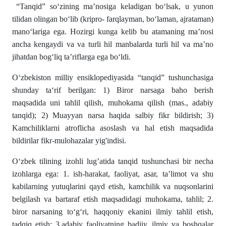
“Tanqid” so‘zining ma’nosiga keladigan bo‘lsak, u yunon
tilidan olingan bo‘lib (kripro- farqlayman, bo‘laman, ajrataman)
mano‘lariga ega. Hozirgi kunga kelib bu atamaning ma’nosi
ancha kengaydi va va turli hil manbalarda turli hil va ma’no
jihatdan bog‘liq ta’riflarga ega bo‘ldi.
O‘zbekiston milliy ensiklopediyasida “tanqid” tushunchasiga
shunday ta‘rif berilgan: 1) Biror narsaga baho berish
maqsadida uni tahlil qilish, muhokama qilish (mas., adabiy
tanqid); 2) Muayyan narsa haqida salbiy fikr bildirish; 3)
Kamchiliklarni atroflicha asoslash va hal etish maqsadida
bildirilar fikr-mulohazalar yig'indisi.
O‘zbek tilining izohli lug’atida tanqid tushunchasi bir necha
izohlarga ega: 1. ish-harakat, faoliyat, asar, taʼlimot va shu
kabilarning yutuqlarini qayd etish, kamchilik va nuqsonlarini
belgilash va bartaraf etish maqsadidagi muhokama, tahlil; 2.
biror narsaning toʻgʻri, haqqoniy ekanini ilmiy tahlil etish,
tadqiq etish; 3.adabiy faoliyatning badiiy, ilmiy va boshqalar