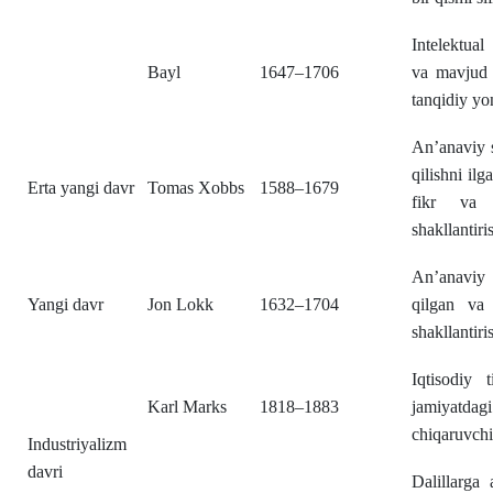
Intelektual
Bayl
1647–1706
va mavjud e
tanqidiy yo
An’anaviy s
qilishni il
Erta yangi davr
Tomas Xobbs
1588–1679
fikr va 
shakllantiri
An’anaviy 
Yangi davr
Jon Lokk
1632–1704
qilgan va 
shakllantiri
Iqtisodiy t
Karl Marks
1818–1883
jamiyatdag
chiqaruvchi 
Industriyalizm
davri
Dalillarga 