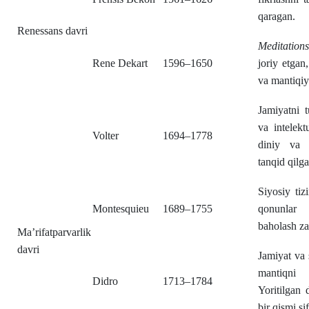
qaragan.
Renessans davri
Meditation
Rene Dekart
1596–1650
joriy etgan
va mantiqiy
Jamiyatni t
va intelekt
Volter
1694–1778
diniy va s
tanqid qilga
Siyosiy tiz
Montesquieu
1689–1755
qonunlar
baholash zar
Ma’rifatparvarlik
davri
Jamiyat va s
mantiqni 
Didro
1713–1784
Yoritilgan 
bir qismi sif