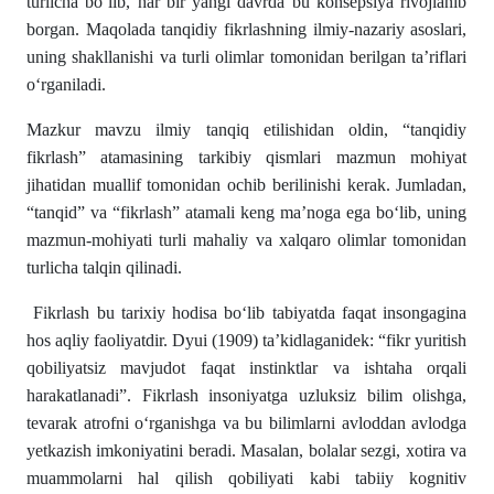
turlicha bo‘lib, har bir yangi davrda bu konsepsiya rivojlanib
borgan. Maqolada tanqidiy fikrlashning ilmiy-nazariy asoslari,
uning shakllanishi va turli olimlar tomonidan berilgan ta’riflari
o‘rganiladi.
Mazkur mavzu ilmiy tanqiq etilishidan oldin, “tanqidiy
fikrlash” atamasining tarkibiy qismlari mazmun mohiyat
jihatidan muallif tomonidan ochib berilinishi kerak. Jumladan,
“tanqid” va “fikrlash” atamali keng ma’noga ega bo‘lib, uning
mazmun-mohiyati turli mahaliy va xalqaro olimlar tomonidan
turlicha talqin qilinadi.
Fikrlash bu tarixiy hodisa bo‘lib tabiyatda faqat insongagina
hos aqliy faoliyatdir. Dyui (1909) ta’kidlaganidek: “fikr yuritish
qobiliyatsiz mavjudot faqat instinktlar va ishtaha orqali
harakatlanadi”. Fikrlash insoniyatga uzluksiz bilim olishga,
tevarak atrofni o‘rganishga va bu bilimlarni avloddan avlodga
yetkazish imkoniyatini beradi. Masalan, bolalar sezgi, xotira va
muammolarni hal qilish qobiliyati kabi tabiiy kognitiv