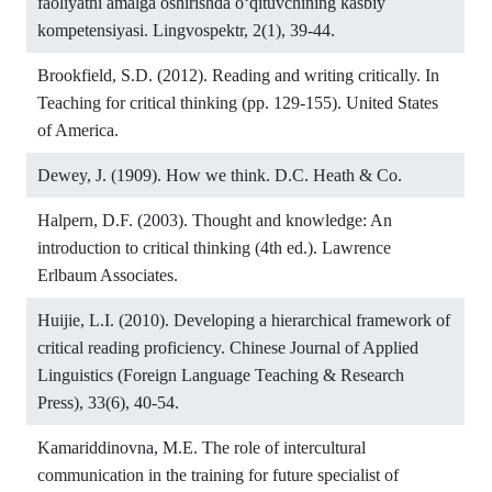
faoliyatni amalga oshirishda o‘qituvchining kasbiy
kompetensiyasi. Lingvospektr, 2(1), 39-44.
Brookfield, S.D. (2012). Reading and writing critically. In
Teaching for critical thinking (pp. 129-155). United States
of America.
Dewey, J. (1909). How we think. D.C. Heath & Co.
Halpern, D.F. (2003). Thought and knowledge: An
introduction to critical thinking (4th ed.). Lawrence
Erlbaum Associates.
Huijie, L.I. (2010). Developing a hierarchical framework of
critical reading proficiency. Chinese Journal of Applied
Linguistics (Foreign Language Teaching & Research
Press), 33(6), 40-54.
Kamariddinovna, M.E. The role of intercultural
communication in the training for future specialist of