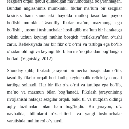
sezgilari orqali qabul qilinadigan ma’lumotlarga bog‘lanmagan.
Bundan anglashimiz mumkinki, fikrlar ma’lum bir sezgilar
ta’sirisiz ham shunchaki hayolda mutloq tasodifan paydo
bo‘lishi mumkin. Tasodifiy fikrlar ma’no, mazmunga ega
bo‘lishi , insonni tushunchalar hosil qilib ma’lum bir harakatga
solishi uchun keyingi muhim bosqich “refleksiya”dan o‘tishi
zarur. Refleksiyada har bir fikr o‘z o‘rni va tartibga ega bo‘lib
o‘zidan oldingi va keyingi fikr bilan ma’no jihatdan bog‘langan
bo‘ladi (Vigotskiy, 2012).
Shunday qilib, fikrlash jarayoni bir necha bosqichdan o‘tib,
tasodifiy fikrlar orqali boshlanib, keyinchalik refleksiya orqali
tartibga solinadi. Har bir fikr o‘z o‘rni va tartibga ega bo‘lib,
ma’no va mazmun bilan bog‘lanadi. Fikrlash jarayonining
rivojlanishi nafaqat sezgilar orqali, balki til va nutqdan oldingi
aqliy tuzilmalar bilan ham bog‘liqdir. Bu jarayon, o‘z
navbatida, bilimlarni o‘zlashtirish va yangi tushunchalar
yaratishda muhim rol o‘ynaydi.