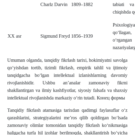
Charlz Darvin
1809–1882
tabiati v
chiqishda q
Psixolog
qo‘llagan,
XX asr
Sigmund Freyd
1856–1939
o‘rganga
nazariyalar
Umuman olganda, tanqidiy fikrlash tarixi, hokimiyatni savolga
qo‘yishdan tortib, tizimli fikrlash, empirik tahlil va ijtimoiy
tanqidgacha bo‘lgan intellektual izlanishlarning davomiy
rivojlanishidir. Ushbu an’analar zamonaviy fikrni
shakllantirgan va ilmiy kashfiyotlar, siyosiy falsafa va shaxsiy
intellektual rivojlanishda markaziy o‘rin tutadi. Конец формы
Tanqidiy fikrlash atamasiga tarixdan qadimgi faylasuflar o‘z
qarashlarini, strategiyalarini me’ros qilib qoldirgan bo‘lsada
zamonaviy olimlar tomonidan tanqidiy fikrlash ko‘nikmasiga
haligacha turfa hil izohlar berilmoqda, shakllantirish bo‘yicha