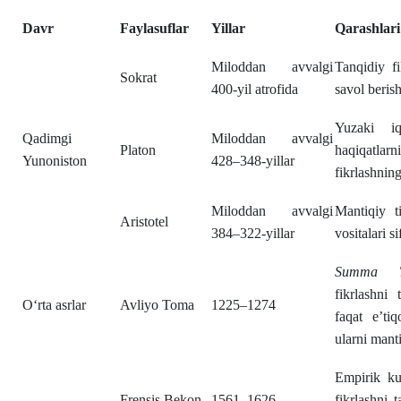
Davr
Faylasuflar
Yillar
Qarashlari
Miloddan avvalgi
Tanqidiy fi
Sokrat
400-yil atrofida
savol berish
Yuzaki iq
Qadimgi
Miloddan avvalgi
Platon
haqiqatla
Yunoniston
428–348-yillar
fikrlashning
Miloddan avvalgi
Mantiqiy ti
Aristotel
384–322-yillar
vositalari s
Summa Th
fikrlashni 
O‘rta asrlar
Avliyo Toma
1225–1274
faqat e’ti
ularni manti
Empirik ku
Frensis Bekon
1561–1626
fikrlashni 