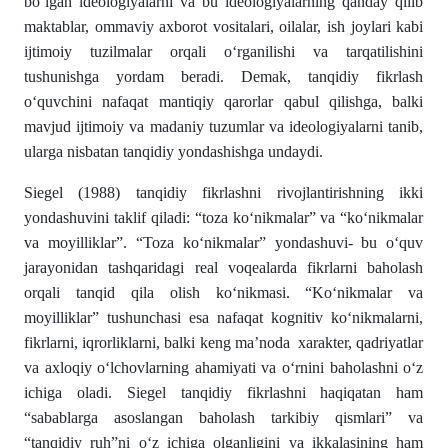
bo‘lgan ideologiyalarni va bu ideologiyalarning qanday qilib
maktablar, ommaviy axborot vositalari, oilalar, ish joylari kabi
ijtimoiy tuzilmalar orqali o‘rganilishi va tarqatilishini
tushunishga yordam beradi. Demak, tanqidiy fikrlash
o‘quvchini nafaqat mantiqiy qarorlar qabul qilishga, balki
mavjud ijtimoiy va madaniy tuzumlar va ideologiyalarni tanib,
ularga nisbatan tanqidiy yondashishga undaydi.
Siegel (1988) tanqidiy fikrlashni rivojlantirishning ikki
yondashuvini taklif qiladi: “toza ko‘nikmalar” va “ko‘nikmalar
va moyilliklar”. “Toza ko‘nikmalar” yondashuvi- bu o‘quv
jarayonidan tashqaridagi real voqealarda fikrlarni baholash
orqali tanqid qila olish ko‘nikmasi. “Ko‘nikmalar va
moyilliklar” tushunchasi esa nafaqat kognitiv ko‘nikmalarni,
fikrlarni, iqrorliklarni, balki keng ma’noda xarakter, qadriyatlar
va axloqiy o‘lchovlarning ahamiyati va o‘rnini baholashni o‘z
ichiga oladi. Siegel tanqidiy fikrlashni haqiqatan ham
“sabablarga asoslangan baholash tarkibiy qismlari” va
“tanqidiy ruh”ni o‘z ichiga olganligini va ikkalasining ham