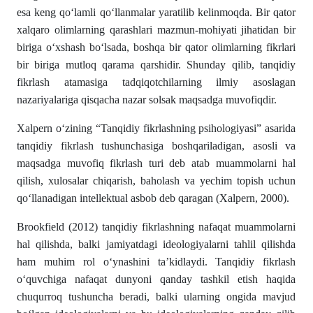
esa keng qo‘lamli qo‘llanmalar yaratilib kelinmoqda. Bir qator
xalqaro olimlarning qarashlari mazmun-mohiyati jihatidan bir
biriga o‘xshash bo‘lsada, boshqa bir qator olimlarning fikrlari
bir biriga mutloq qarama qarshidir. Shunday qilib, tanqidiy
fikrlash atamasiga tadqiqotchilarning ilmiy asoslagan
nazariyalariga qisqacha nazar solsak maqsadga muvofiqdir.
Xalpern o‘zining “Tanqidiy fikrlashning psihologiyasi” asarida
tanqidiy fikrlash tushunchasiga boshqariladigan, asosli va
maqsadga muvofiq fikrlash turi deb atab muammolarni hal
qilish, xulosalar chiqarish, baholash va yechim topish uchun
qo‘llanadigan intellektual asbob deb qaragan (Xalpern, 2000).
Brookfield (2012) tanqidiy fikrlashning nafaqat muammolarni
hal qilishda, balki jamiyatdagi ideologiyalarni tahlil qilishda
ham muhim rol o‘ynashini ta’kidlaydi. Tanqidiy fikrlash
o‘quvchiga nafaqat dunyoni qanday tashkil etish haqida
chuqurroq tushuncha beradi, balki ularning ongida mavjud