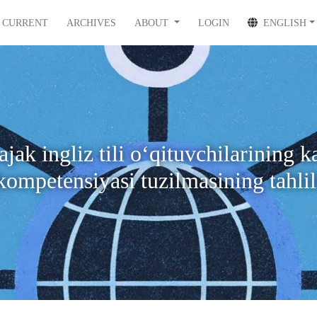
CURRENT
ARCHIVES
ABOUT
LOGIN
ENGLISH
ajak ingliz tili o‘qituvchilarining k
kompetensiyasi tuzilmasining tahlil