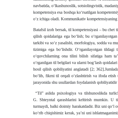
navbatida, o‘lkashunoslik, sotsiolingvistik, madaniy
kompetensiya esa boshqa ko‘rsatilgan kompetentsiy
o‘z ichiga oladi. Kommunikativ kompetensiyaning a
Batafsil izoh bersak, til kompetensiyasi – bu chet til
qilish qoidalariga ega bo‘lish; bu o‘rganilayotgan 
tarkibi va so‘z yasalishi, morfologiya, sodda va mu
tizimiga ega bo‘lishdir. O‘rganilayotgan tildagi 
o‘quvchilarning ona tilini bilish sifatiga ham ta
o‘rganilgan til belgilari va ularni bog‘lash qoidala
hosil qilish qobiliyatini anglatadi [2; 362].Jum
bo‘lib, fikrni til orqali o‘zlashtirish va ifoda eti
jarayonida shu usullardan foydalanish qobiliyatidir 
“Til” aslida psixologiya va tilshunoslikda turlic
G. Shteyntal qarashlarini keltirish mumkin. U ti
turmaydi, balki doimiy harakatdadir. Biz uni qo‘l o
ko‘rib chiqishimiz kerak, ya’ni uni ishlatmaganim