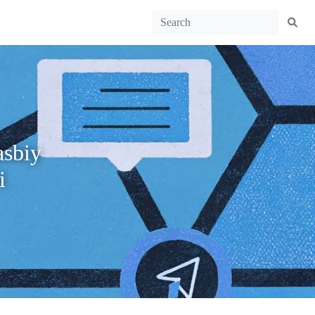
asbiy
i