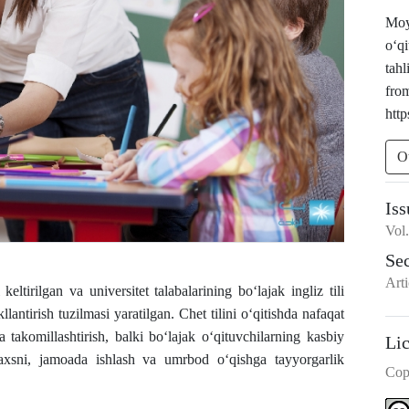
Moyd
o‘qi
tahl
fro
http
O
Iss
Vol
Se
Arti
tirilgan va universitet talabalarining bo‘lajak ingliz tili
lantirish tuzilmasi yaratilgan. Chet tilini o‘qitishda nafaqat
a takomillashtirish, balki bo‘lajak o‘qituvchilarning kasbiy
Li
haxsni, jamoada ishlash va umrbod o‘qishga tayyorgarlik
Cop