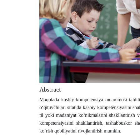
Abstract
Maqolada kasbiy kompetensiya muammosi tahlili kel
o‘qituvchilari sifatida kasbiy kompetensiyasini shakl
til yoki madaniyat ko‘nikmalarini shakllantirish v
kompetensiyasini shakllantirish, tashabbuskor s
ko‘rish qobiliyatini rivojlantirish mumkin.