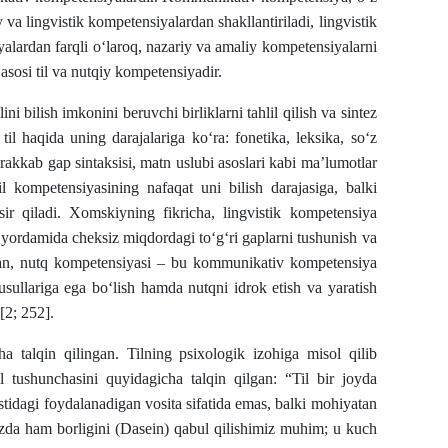
 va lingvistik kompetensiyalardan shakllantiriladi, lingvistik
alardan farqli o‘laroq, nazariy va amaliy kompetensiyalarni
sosi til va nutqiy kompetensiyadir.
ini bilish imkonini beruvchi birliklarni tahlil qilish va sintez
til haqida uning darajalariga ko‘ra: fonetika, leksika, so‘z
rakkab gap sintaksisi, matn uslubi asoslari kabi ma’lumotlar
til kompetensiyasining nafaqat uni bilish darajasiga, balki
’sir qiladi. Xomskiyning fikricha, lingvistik kompetensiya
ri yordamida cheksiz miqdordagi to‘g‘ri gaplarni tushunish va
ladan, nutq kompetensiyasi – bu kommunikativ kompetensiya
sh usullariga ega bo‘lish hamda nutqni idrok etish va yaratish
[2; 252].
ha talqin qilingan. Tilning psixologik izohiga misol qilib
l tushunchasini quyidagicha talqin qilgan: “Til bir joyda
stidagi foydalanadigan vosita sifatida emas, balki mohiyatan
izda ham borligini (Dasein) qabul qilishimiz muhim; u kuch