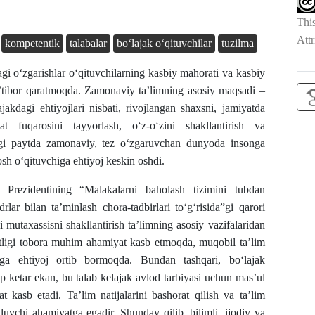
Thi
Attr
kompetentik
talabalar
bo‘lajak o‘qituvchilar
tuzilma
i o‘zgarishlar o‘qituvchilarning kasbiy mahorati va kasbiy
 e’tibor qaratmoqda. Zamonaviy ta’limning asosiy maqsadi –
akdagi ehtiyojlari nisbati, rivojlangan shaxsni, jamiyatda
 fuqarosini tayyorlash, o‘z‑o‘zini shakllantirish va
zirgi paytda zamonaviy, tez o‘zgaruvchan dunyoda insonga
osh o‘qituvchiga ehtiyoj keskin oshdi.
Prezidentining “Malakalarni baholash tizimini tubdan
lar bilan ta’minlash chora-tadbirlari to‘g‘risida”gi qarori
mutaxassisni shakllantirish ta’limning asosiy vazifalaridan
ntligi tobora muhim ahamiyat kasb etmoqda, muqobil ta’lim
arga ehtiyoj ortib bormoqda. Bundan tashqari, bo‘lajak
p ketar ekan, bu talab kelajak avlod tarbiyasi uchun mas’ul
 kasb etadi. Ta’lim natijalarini bashorat qilish va ta’lim
iluvchi ahamiyatga egadir. Shunday qilib, bilimli, ijodiy va