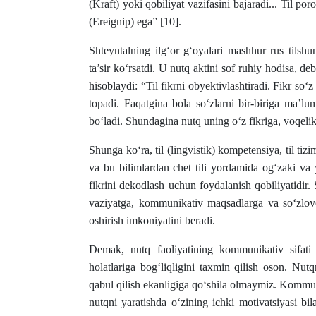
(Kraft) yoki qobiliyat vazifasini bajaradi... Til p
(Ereignip) ega” [10].
Shteyntalning ilg‘or g‘oyalari mashhur rus tilshu
ta’sir ko‘rsatdi. U nutq aktini sof ruhiy hodisa, de
hisoblaydi: “Til fikrni obyektivlashtiradi. Fikr so
topadi. Faqatgina bola so‘zlarni bir-biriga ma’lum
bo‘ladi. Shundagina nutq uning o‘z fikriga, voqelik
Shunga ko‘ra, til (lingvistik) kompetensiya, til tizi
va bu bilimlardan chet tili yordamida og‘zaki va
fikrini dekodlash uchun foydalanish qobiliyatidir.
vaziyatga, kommunikativ maqsadlarga va so‘zlov
oshirish imkoniyatini beradi.
Demak, nutq faoliyatining kommunikativ sifati 
holatlariga bog‘liqligini taxmin qilish oson. Nu
qabul qilish ekanligiga qo‘shila olmaymiz. Kommu
nutqni yaratishda o‘zining ichki motivatsiyasi bil