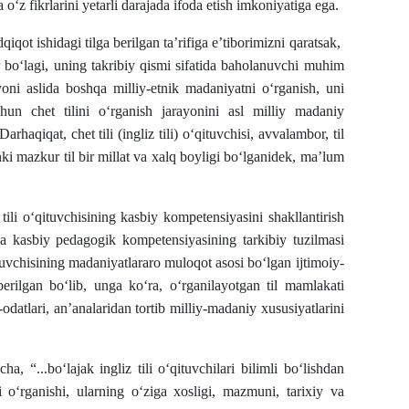
 o‘z fikrlarini yetarli darajada ifoda etish imkoniyatiga ega.
qot ishidagi tilga berilgan ta’rifiga e’tiborimizni qaratsak,
r bo‘lagi, uning takribiy qismi sifatida baholanuvchi muhim
ayoni aslida boshqa milliy-etnik madaniyatni o‘rganish, uni
un chet tilini o‘rganish jarayonini asl milliy madaniy
arhaqiqat, chet tili (ingliz tili) o‘qituvchisi, avvalambor, til
ki mazkur til bir millat va xalq boyligi bo‘lganidek, ma’lum
li o‘qituvchisining kasbiy kompetensiyasini shakllantirish
da kasbiy pedagogik kompetensiyasining tarkibiy tuzilmasi
ituvchisining madaniyatlararo muloqot asosi bo‘lgan ijtimoiy-
rilgan bo‘lib, unga ko‘ra, o‘rganilayotgan til mamlakati
-odatlari, an’analaridan tortib milliy-madaniy xususiyatlarini
, “...bo‘lajak ingliz tili o‘qituvchilari bilimli bo‘lishdan
i o‘rganishi, ularning o‘ziga xosligi, mazmuni, tarixiy va