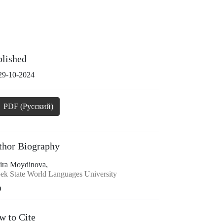
blished
29-10-2024
PDF (Русский)
thor Biography
ira Moydinova,
ek State World Languages University
D
w to Cite