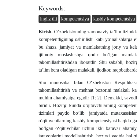
Keywords:
ingliz tili
kompetentsiya
kasbiy kompetentsiya
Kirish.
O‘zbekistonning zamonaviy ta’lim tizimidag
kompetentligining oshirilishi kabi yo‘nalishlarga
bu shaxs, jamiyat va mamlakatning joriy va kelaj
ijtimoiy moslashishga qodir bo‘lgan mamlakat
takomillashtirishdan iboratdir. Shu sababli, ho
ta’lim bera oladigan malakali, ijodkor, raqobatbard
Shu munosabat bilan O‘zbekiston Respulikasi 
takomillashtirish va mehnat bozorini malakali kadr
muhim ahamiyatga egadir [1; 2]. Demakki, savodli 
biridir. Hozirgi kunda o‘qituvchilarning kompete
tizimlari paydo bo‘lib, jamiyatda mutaxassisl
o‘qituvchilarning kasbiy kompetensiyasi haqida ga
bo‘lgan o‘qituvchilar uchun ikki baravar ahamiyat
jarayonlarini modellashtirish, hozirgi vaqtda hal q