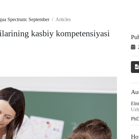
ngua Spectrum: September
Articles
hilarining kasbiy kompetensiyasi
Pu
Au
Elm
Uzb
Ph
Ho