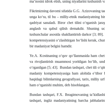
ma’nosini idrok etish, uning niyatlarini tushunish va
Fikrimizning davomi sifatida G.G. Azizovaning tadqi
unga ko‘ra, til bu – milliy-etnik madaniyatning bi
qadriyat sanaladi. Biror chet tilini o‘rganish jar
anglash va qabul qilish demakdir. Shuning uch
tushunchalar asosida shakllantirish darkor [3; 89]. D
kompetensiyasini o‘zlashtirgan bo‘lishi kerak, chun
bir madaniyat belgisi hamdir.
Ye.A. Kostinaning o‘quv qo‘llanmasida ham chet ti
va rivojlantirish muammosi yoritilgan bo‘lib, un
o‘rganilgan [5; 43].
Bundan tashqari, chet tili o‘q
madaniy kompetensiyasiga ham alohida e’tibor be
haqidagi bilimlarning geografiyasi, tarix, milliy urf
ham o‘rganishi muhim, deb hisoblangan.
Bundan tashqari, F.X. Ibragimovaning ta’kidlashicha
tashqari, ingliz madaniyatining barcha jabhalarin