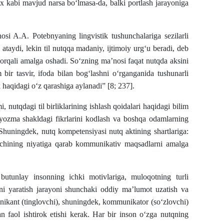
orox kabi mavjud narsa bo‘lmasa-da, balki portlash jarayoniga
nosi A.A. Potebnyaning lingvistik tushunchalariga sezilarli
b ataydi, lekin til nutqqa madaniy, ijtimoiy urg‘u beradi, deb
‘z orqali amalga oshadi. So‘zning ma’nosi faqat nutqda aksini
 bir tasvir, ifoda bilan bog‘lashni o‘rganganida tushunarli
 haqidagi o‘z qarashiga aylanadi” [8; 237].
mi, nutqdagi til birliklarining ishlash qoidalari haqidagi bilim
 yozma shakldagi fikrlarini kodlash va boshqa odamlarning
 Shuningdek, nutq kompetensiyasi nutq aktining shartlariga:
chining niyatiga qarab kommunikativ maqsadlarni amalga
butunlay insonning ichki motivlariga, muloqotning turli
tqni yaratish jarayoni shunchaki oddiy ma’lumot uzatish va
nikant (tinglovchi), shuningdek, kommunikator (so‘zlovchi)
an faol ishtirok etishi kerak. Har bir inson o‘zga nutqning