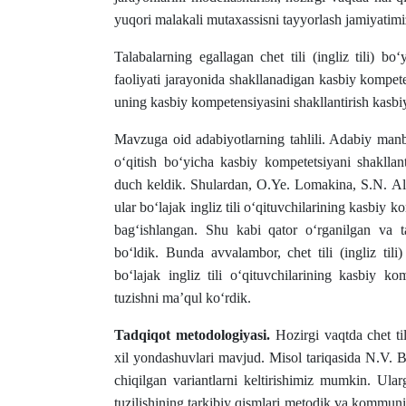
yuqori malakali mutaxassisni tayyorlash jamiyatimi
Talabalarning egallagan chet tili (ingliz tili) b
faoliyati jarayonida shakllanadigan kasbiy kompete
uning kasbiy kompetensiyasini shakllantirish kasbiy
Mavzuga oid adabiyotlarning tahlili. Adabiy manbala
o‘qitish bo‘yicha kasbiy kompetetsiyani shakllanti
duch keldik. Shulardan, O.Ye. Lomakina, S.N. Aliy
ular bo‘lajak ingliz tili o‘qituvchilarining kasbiy 
bag‘ishlangan. Shu kabi qator o‘rganilgan va ta
bo‘ldik. Bunda avvalambor, chet tili (ingliz tili)
bo‘lajak ingliz tili o‘qituvchilarining kasbiy ko
tuzishni ma’qul ko‘rdik.
Tadqiqot metodologiyasi.
Hozirgi vaqtda chet til
xil yondashuvlari mavjud. Misol tariqasida N.V.
chiqilgan variantlarni keltirishimiz mumkin. Ular
tuzilishining tarkibiy qismlari metodik va kommu