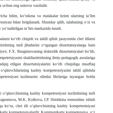
z uchun eng ustuvor vazifadir.
o‘yicha bilim, ko‘nikma va malakalar tizimi ularning ta’lim
nsiyasi bilan belgilanadi. Shunday qilib, talabaning o‘zi va
 yo‘naltirilgan ta’lim markazida turadi.
rni ko‘rib chiqish va tahlil qilish jarayonida chet tillarni
rishning turli jihatlarini o‘rgangan dissertatsiyalarga ham
ev, F.X. Ibragimovaning doktorlik dissertatsiyalari bo‘lib,
kompetetsiyasini shakllantirishning ilmiy-pedagogik asoslariga
dqiq etilgan dissertatsiyalarini ko‘rib chiqishga muaffaq
 o‘qituvchilarining kasbiy kompetensiyasini tahlil qilishda
mpetensiyasi tuzilmasini olimlar fikrlariga tayangan holda
i o‘qituvchisining kasbiy kompetensiyasi tuzilishining turli
 Bagramova, M.K. Kolkova, I.P. Shishkina tomonidan ishlab
ga ko‘ra, chet tili o‘qituvchisining kasbiy kompetentsiyasi
nikativ kompetensiyalardir. Kommunikativ kompetensiya, o‘z