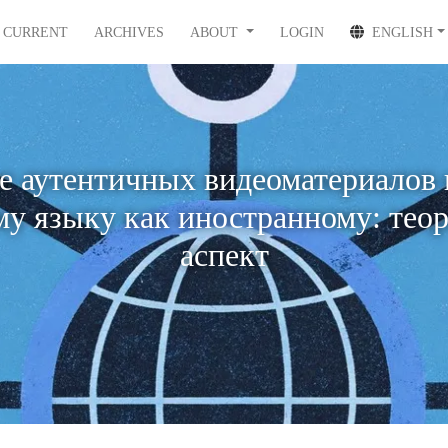
CURRENT
ARCHIVES
ABOUT
LOGIN
ENGLISH
 аутентичных видеоматериалов 
му языку как иностранному: тео
аспект