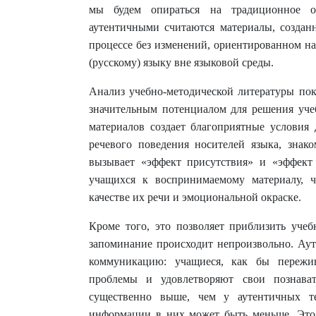
мы будем опираться на традиционное оп
аутентичными считаются материалы, создан
процессе без изменений, ориентированном н
(русскому) языку вне языковой среды.
Анализ учебно-методической литературы пок
значительным потенциалом для решения учеб
материалов создает благоприятные условия
речевого поведения носителей языка, знак
вызывает «эффект присутствия» и «эффект 
учащихся к воспринимаемому материалу, ч
качестве их речи и эмоциональной окраске.
Кроме того, это позволяет приблизить учеб
запоминание происходит непроизвольно. Ау
коммуникацию: учащиеся, как бы пережи
проблемы и удовлетворяют свои познават
существенно выше, чем у аутентичных те
информации в них может быть меньше. Это