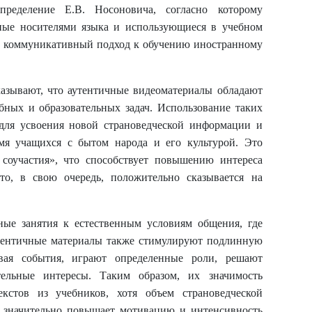
ределение Е.В. Носоновича, согласно которому
ные носителями языка и использующиеся в учебном
а коммуникативный подход к обучению иностранному
азывают, что аутентичные видеоматериалы обладают
ных и образовательных задач. Использование таких
 для усвоения новой страноведческой информации и
омя учащихся с бытом народа и его культурой. Это
соучастия», что способствует повышению интереса
то, в свою очередь, положительно сказывается на
ные занятия к естественным условиям общения, где
тентичные материалы также стимулируют подлинную
вая события, играют определенные роли, решают
ельные интересы. Таким образом, их значимость
кстов из учебников, хотя объем страноведческой
 значительно повышает мотивацию и интенсивность