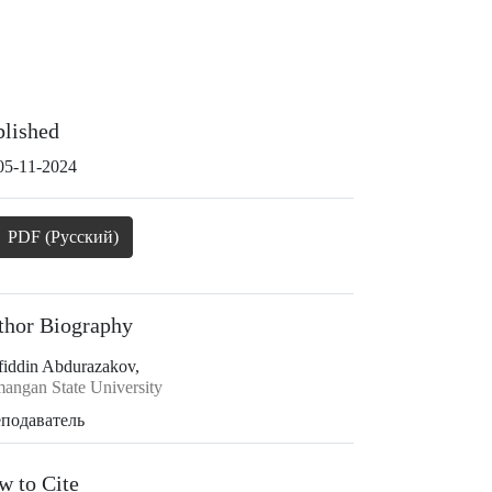
blished
05-11-2024
PDF (Русский)
thor Biography
fiddin Abdurazakov,
angan State University
подаватель
w to Cite