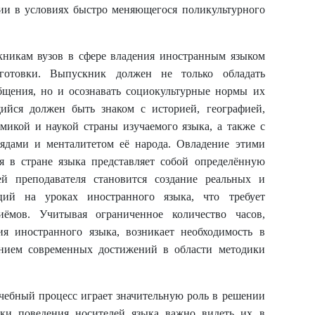
ии в условиях быстро меняющегося поликультурного
кникам вузов в сфере владения иностранным языком
готовки. Выпускник должен не только обладать
щения, но и осознавать социокультурные нормы их
ийся должен быть знаком с историей, географией,
омикой и наукой страны изучаемого языка, а также с
лядами и менталитетом её народа. Овладение этими
я в стране языка представляет собой определённую
ей преподавателя становится создание реальных и
ций на уроках иностранного языка, что требует
ёмов. Учитывая ограниченное количество часов,
я иностранного языка, возникает необходимость в
нием современных достижений в области методики
чебный процесс играет значительную роль в решении
ки поведения носителей языка важно видеть их в