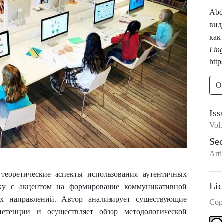
Abd
вид
как
Lin
http
O
Iss
Vol
Se
Arti
теоретические аспекты использования аутентичных
Li
ыку с акцентом на формирование коммуникативной
их направлений. Автор анализирует существующие
Cop
етенции и осуществляет обзор методологической