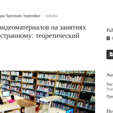
ngua Spectrum: September
Articles
идеоматериалов на занятиях
Pu
остранному: теоретический
Au
Say
Nam
Пре
Ho