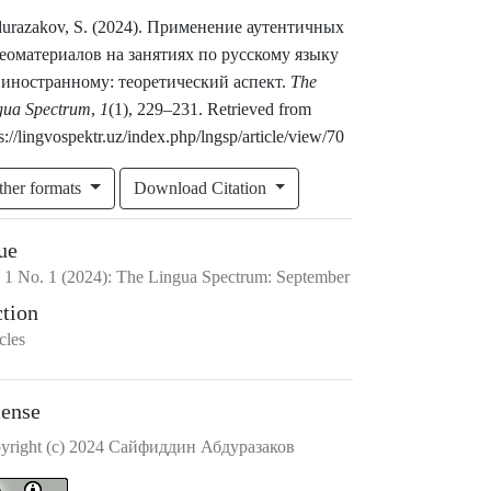
urazakov, S. (2024). Применение аутентичных
еоматериалов на занятиях по русскому языку
 иностранному: теоретический аспект.
The
gua Spectrum
,
1
(1), 229–231. Retrieved from
s://lingvospektr.uz/index.php/lngsp/article/view/70
ther formats
Download Citation
ue
.
1
No.
1
(2024)
:
The Lingua Spectrum: September
ction
cles
cense
yright (c) 2024 Сайфиддин Абдуразаков