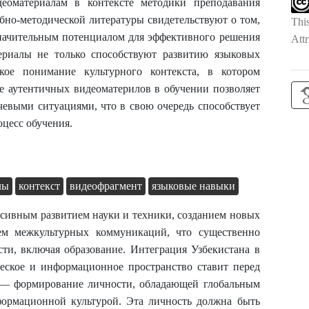
еоматериалам в контексте методики преподавания
ебно-методической литературы свидетельствуют о том,
Thi
начительным потенциалом для эффективного решения
Attr
ериалы не только способствуют развитию языковых
кое понимание культурного контекста, в котором
е аутентичных видеоматерилов в обучении позволяет
чевыми ситуациями, что в свою очередь способствует
роцесс обучения.
лы
контекст
видеофрагмент
языковые навыки
нсивным развитием науки и техники, созданием новых
м межкультурных коммуникаций, что существенно
сти, включая образование. Интеграция Узбекистана в
ческое и информационное пространство ставит перед
 — формирование личности, обладающей глобальным
ормационной культурой. Эта личность должна быть