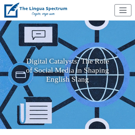
Digital Catalysts: The Role
of Social Media in Shaping
English Slang