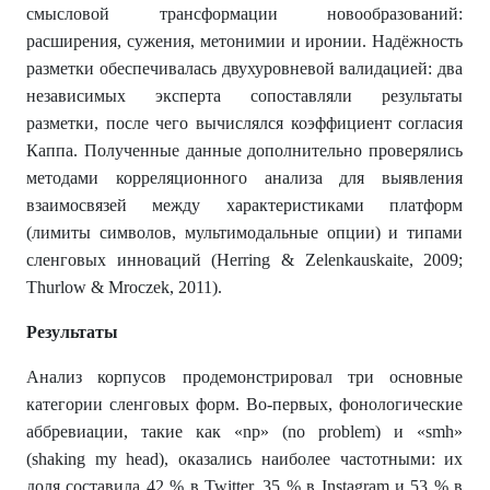
смысловой трансформации новообразований:
расширения, сужения, метонимии и иронии. Надёжность
разметки обеспечивалась двухуровневой валидацией: два
независимых эксперта сопоставляли результаты
разметки, после чего вычислялся коэффициент согласия
Каппа. Полученные данные дополнительно проверялись
методами корреляционного анализа для выявления
взаимосвязей между характеристиками платформ
(лимиты символов, мультимодальные опции) и типами
сленговых инноваций (Herring & Zelenkauskaite, 2009;
Thurlow & Mroczek, 2011).
Результаты
Анализ корпусов продемонстрировал три основные
категории сленговых форм. Во-первых, фонологические
аббревиации, такие как «np» (no problem) и «smh»
(shaking my head), оказались наиболее частотными: их
доля составила 42 % в Twitter, 35 % в Instagram и 53 % в