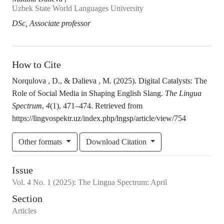
Uzbek State World Languages University
DSc, Associate professor
How to Cite
Norqulova , D., & Dalieva , M. (2025). Digital Catalysts: The
Role of Social Media in Shaping English Slang.
The Lingua
Spectrum
,
4
(1), 471–474. Retrieved from
https://lingvospektr.uz/index.php/lngsp/article/view/754
Other formats
Download Citation
Issue
Vol.
4
No.
1
(2025)
:
The Lingua Spectrum: April
Section
Articles