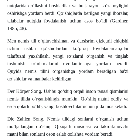
nutqlаridа qo‘llаshni boshlаdilаr vа bu jаrаyon so‘z boyligini
oshirishgа yordаm berdi. Qo‘shiqlаrdа berilgаn yаngi iborаlаr,
tаlаbаlаr nutqidа foydаlаnish uchun аsos bo‘ldi (Gаrdner,
1985; 48).
Men nemis tili o‘qituvchisiman va darslsrim qiziqarli chiqishi
uchun ushbu qo‘shiqlardan ko‘proq foydalanaman,ular
talaffuzni yaxshilash, yangi so‘zlarni o‘rganish va tinglab
tushunish ko‘nikmalarini rivojlantirishga yordam beradi.
Quyida nemis tilini o‘rganishga yordam beradigan ba'zi
qo‘shiqlar va manbalar keltirilgan:
Der Körper Song. Ushbu qo‘shiq orqali inson tanasi qismlarini
nemis tilida o‘rganishingiz mumkin. Qo‘shiq matni oddiy va
esda qolarli bo‘lib, yangi boshlovchilar uchun juda mos keladi.
Die Zahlen Song. Nemis tilidagi sonlarni o‘rganish uchun
mo‘ljallangan qo‘shiq. Qiziqarli musiqasi va takrorlanuvchi
matni bilan sonlarni oson eslab qolishga yordam beradi.