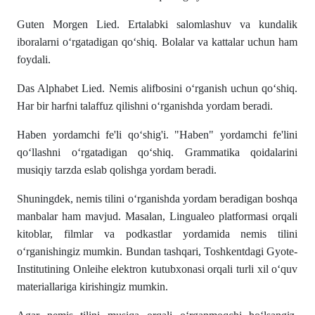
Guten Morgen Lied. Ertalabki salomlashuv va kundalik
iboralarni o‘rgatadigan qo‘shiq. Bolalar va kattalar uchun ham
foydali.
Das Alphabet Lied. Nemis alifbosini o‘rganish uchun qo‘shiq.
Har bir harfni talaffuz qilishni o‘rganishda yordam beradi.
Haben yordamchi fe'li qo‘shig'i. "Haben" yordamchi fe'lini
qo‘llashni o‘rgatadigan qo‘shiq. Grammatika qoidalarini
musiqiy tarzda eslab qolishga yordam beradi.
Shuningdek, nemis tilini o‘rganishda yordam beradigan boshqa
manbalar ham mavjud. Masalan, Lingualeo platformasi orqali
kitoblar, filmlar va podkastlar yordamida nemis tilini
o‘rganishingiz mumkin. Bundan tashqari, Toshkentdagi Gyote-
Institutining Onleihe elektron kutubxonasi orqali turli xil o‘quv
materiallariga kirishingiz mumkin.