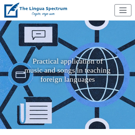
Prаcticаl аpplicаtion of
music аnd songs in teаching
foreign lаnguаges