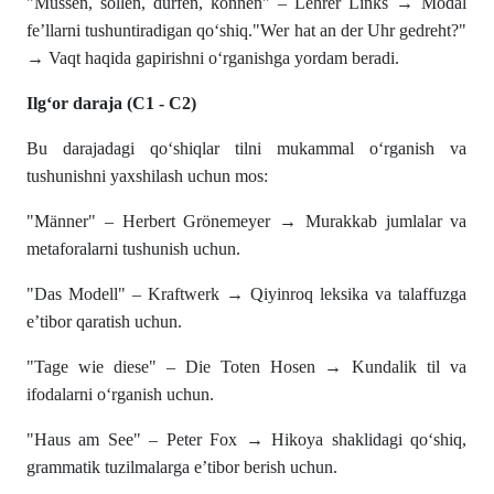
"Müssen, sollen, dürfen, können" – Lehrer Links → Modal
fe’llarni tushuntiradigan qo‘shiq."Wer hat an der Uhr gedreht?"
→ Vaqt haqida gapirishni o‘rganishga yordam beradi.
Ilg‘or daraja (C1 - C2)
Bu darajadagi qo‘shiqlar tilni mukammal o‘rganish va
tushunishni yaxshilash uchun mos:
"Männer" – Herbert Grönemeyer → Murakkab jumlalar va
metaforalarni tushunish uchun.
"Das Modell" – Kraftwerk → Qiyinroq leksika va talaffuzga
e’tibor qaratish uchun.
"Tage wie diese" – Die Toten Hosen → Kundalik til va
ifodalarni o‘rganish uchun.
"Haus am See" – Peter Fox → Hikoya shaklidagi qo‘shiq,
grammatik tuzilmalarga e’tibor berish uchun.