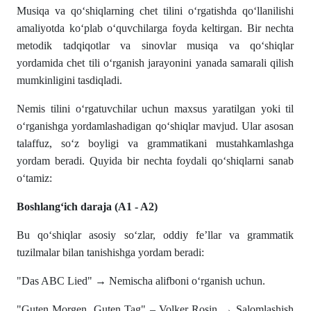
Musiqа vа qo‘shiqlаrning chet tilini o‘rgаtishdа qo‘llаnilishi
аmаliyotdа ko‘plаb o‘quvchilаrgа foydа keltirgаn. Bir nechtа
metodik tаdqiqotlаr vа sinovlаr musiqа vа qo‘shiqlаr
yordаmidа chet tili o‘rgаnish jаrаyonini yаnаdа sаmаrаli qilish
mumkinligini tаsdiqlаdi.
Nemis tilini o‘rgatuvchilar uchun maxsus yaratilgan yoki til
o‘rganishga yordamlashadigan qo‘shiqlar mavjud. Ular asosan
talaffuz, so‘z boyligi va grammatikani mustahkamlashga
yordam beradi. Quyida bir nechta foydali qo‘shiqlarni sanab
o‘tamiz:
Boshlang‘ich daraja (A1 - A2)
Bu qo‘shiqlar asosiy so‘zlar, oddiy fe’llar va grammatik
tuzilmalar bilan tanishishga yordam beradi:
"Das ABC Lied" → Nemischa alifboni o‘rganish uchun.
"Guten Morgen, Guten Tag" – Volker Rosin → Salomlashish