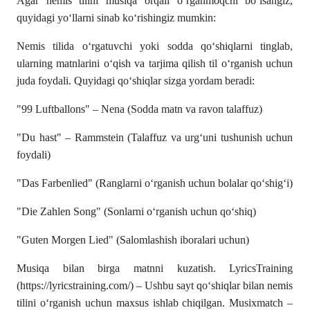
Agar nemis tilini musiqa orqali o‘rganmoqchi bo‘lsangiz,
quyidagi yo‘llarni sinab ko‘rishingiz mumkin:
Nemis tilida o‘rgatuvchi yoki sodda qo‘shiqlarni tinglab,
ularning matnlarini o‘qish va tarjima qilish til o‘rganish uchun
juda foydali. Quyidagi qo‘shiqlar sizga yordam beradi:
"99 Luftballons" – Nena (Sodda matn va ravon talaffuz)
"Du hast" – Rammstein (Talaffuz va urg‘uni tushunish uchun
foydali)
"Das Farbenlied" (Ranglarni o‘rganish uchun bolalar qo‘shig‘i)
"Die Zahlen Song" (Sonlarni o‘rganish uchun qo‘shiq)
"Guten Morgen Lied" (Salomlashish iboralari uchun)
Musiqa bilan birga matnni kuzatish. LyricsTraining
(https://lyricstraining.com/) – Ushbu sayt qo‘shiqlar bilan nemis
tilini o‘rganish uchun maxsus ishlab chiqilgan. Musixmatch –