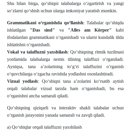
Shu bilan birga, qo‘shiqni talabalarga o‘zgartirish va yangi
so‘zlarni qo‘shish uchun ularga imkoniyat yaratish mumkin.
Grammatikani o‘rganishda qo‘llanish
: Talabalar qo‘shiqda
ishlatilgan
"Das sind"
va
"Alles am Körper"
kabi
ifodalardan grammatikani o‘rganishadi va ularni kundalik tilda
ishlatishni o‘rganishadi.
Vokal va talaffuzni yaxshilash
: Qo‘shiqning ritmik tuzilmasi
yordamida talabalarga nemis tilining talaffuzi o‘rganiladi.
Ayniqsa, tana a’zolarining to‘g‘ri talaffuzini o‘rganish
o‘quvchilarga o‘zgacha ravishda yodlashni osonlashtiradi.
Vizual yodlash
: Qo‘shiqni tana a’zolarini ko‘rsatib aytish
orqali talabalar vizual tarzda ham o‘rganishadi, bu esa
o‘rganishni ancha samarali qiladi.
Qo‘shiqning qiziqarli va interaktiv shakli talabalar uchun
o‘rganish jarayonini yanada samarali va zavqli qiladi.
а) Qo‘shiqlаr orqаli tаlаffuzni yаxshilаsh