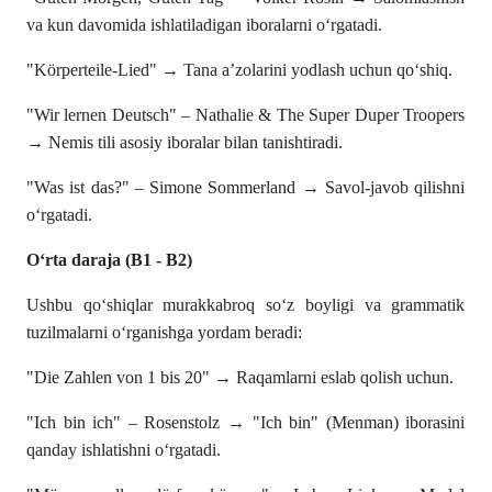
va kun davomida ishlatiladigan iboralarni o‘rgatadi.
"Körperteile-Lied" → Tana a’zolarini yodlash uchun qo‘shiq.
"Wir lernen Deutsch" – Nathalie & The Super Duper Troopers
→ Nemis tili asosiy iboralar bilan tanishtiradi.
"Was ist das?" – Simone Sommerland → Savol-javob qilishni
o‘rgatadi.
O‘rta daraja (B1 - B2)
Ushbu qo‘shiqlar murakkabroq so‘z boyligi va grammatik
tuzilmalarni o‘rganishga yordam beradi:
"Die Zahlen von 1 bis 20" → Raqamlarni eslab qolish uchun.
"Ich bin ich" – Rosenstolz → "Ich bin" (Menman) iborasini
qanday ishlatishni o‘rgatadi.