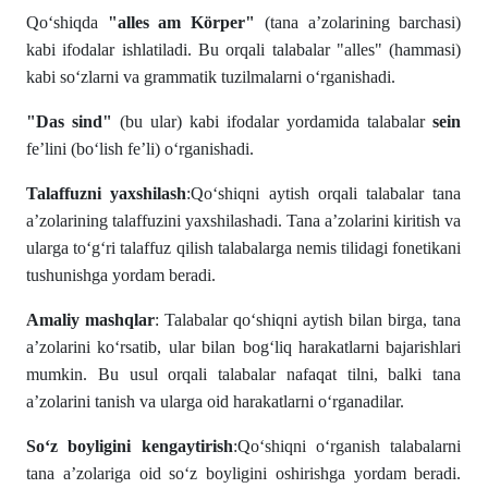
Qo‘shiqda
"alles am Körper"
(tana a’zolarining barchasi)
kabi ifodalar ishlatiladi. Bu orqali talabalar "alles" (hammasi)
kabi so‘zlarni va grammatik tuzilmalarni o‘rganishadi.
"Das sind"
(bu ular) kabi ifodalar yordamida talabalar
sein
fe’lini (bo‘lish fe’li) o‘rganishadi.
Talaffuzni yaxshilash
:Qo‘shiqni aytish orqali talabalar tana
a’zolarining talaffuzini yaxshilashadi. Tana a’zolarini kiritish va
ularga to‘g‘ri talaffuz qilish talabalarga nemis tilidagi fonetikani
tushunishga yordam beradi.
Amaliy mashqlar
: Talabalar qo‘shiqni aytish bilan birga, tana
a’zolarini ko‘rsatib, ular bilan bog‘liq harakatlarni bajarishlari
mumkin. Bu usul orqali talabalar nafaqat tilni, balki tana
a’zolarini tanish va ularga oid harakatlarni o‘rganadilar.
So‘z boyligini kengaytirish
:Qo‘shiqni o‘rganish talabalarni
tana a’zolariga oid so‘z boyligini oshirishga yordam beradi.