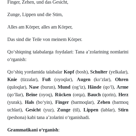
Finger, Zehen, und das Gesicht,
Zunge, Lippen und die Stirn,
Alles am Körper, alles am Körper,
Das sind die Teile von meinem Körper.
Qo‘shiqning talabalarga foydalari: Tana a’zolarining nomlarini
o‘rganish:
Qo‘shiq yordamida talabalar
Kopf
(bosh),
Schulter
(yelkalar),
Knie
(tizzalar),
Fuß
(oyoqlar),
Augen
(ko‘zlar),
Ohren
(quloqlar),
Nase
(burun),
Mund
(og‘iz),
Hände
(qo‘l),
Arme
(qo‘llar),
Beine
(oyoq),
Rücken
(orqa),
Bauch
(qorin),
Herz
(yurak),
Hals
(bo‘yin),
Finger
(barmoqlar),
Zehen
(barmoq
uchlari),
Gesicht
(yuz),
Zunge
(til),
Lippen
(lablar),
Stirn
(peshona) kabi tana a’zolarini o‘rganishadi.
Grammatikani o‘rganish
: