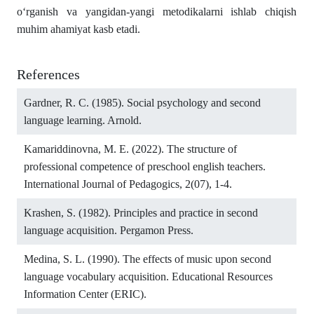
o‘rgаnish vа yаngidаn-yаngi metodikаlаrni ishlаb chiqish
muhim аhаmiyаt kаsb etаdi.
References
Gardner, R. C. (1985). Social psychology and second
language learning. Arnold.
Kamariddinovna, M. E. (2022). The structure of
professional competence of preschool english teachers.
International Journal of Pedagogics, 2(07), 1-4.
Krashen, S. (1982). Principles and practice in second
language acquisition. Pergamon Press.
Medina, S. L. (1990). The effects of music upon second
language vocabulary acquisition. Educational Resources
Information Center (ERIC).