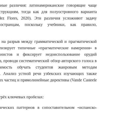
ные различия: латинамериканские говорящие чаще
трукциям, тогда как для полуостровного варианта
dez Flores, 2020). Эти различия усложняют задачу
остранцам, поскольку учебники, как правило,
 на разрыв между грамматической и прагматической
лизирует типичные «прагматические намерения» в
анистов и фиксирует недоиспользование орудий
а, проводя систематический обзор авторского голоса в
одимость обучать студентов жанровым методам
). Анализ устной речи узбекских изучающих также
х частиц и прямолинейные директивы (Vande Casteele
 трёх ключевых пробелах:
ических паттернов в сопоставительном «испанско-