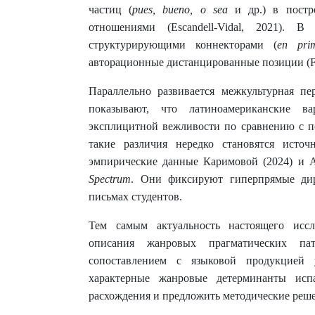
частиц (
pues, bueno, o sea
и др.) в постр
отношениями (Escandell-Vidal, 2021). 
структурирующими коннекторами (
en pri
авторационные дистанцированные позиции (Fue
Параллельно развивается межкультурная пер
показывают, что латиноамериканские в
эксплицитной вежливости по сравнению с п
такие различия нередко становятся источ
эмпирические данные Каримовой (2024) и 
Spectrum
. Они фиксируют гиперпрямые дир
письмах студентов.
Тем самым актуальность настоящего иссл
описания жанровых прагматических па
сопоставлением с языковой продукцией
характерные жанровые детерминанты испа
расхождения и предложить методические реше