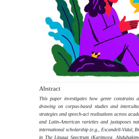
Abstract
This paper investigates how genre constrains 
drawing on corpus-based studies and intercultu
strategies and speech-act realisations across aca
and Latin-American varieties and juxtaposes nat
international scholarship (e.g., Escandell-Vidal,
in The Lingua Spectrum (Karimova, Abduhakimova