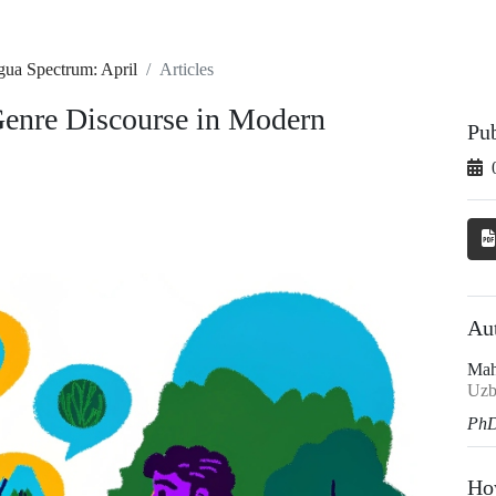
gua Spectrum: April
Articles
Genre Discourse in Modern
Pu
Au
Mah
Uzb
Ph
Ho