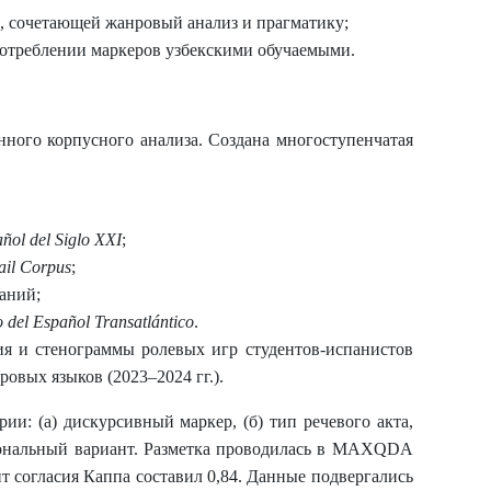
, сочетающей жанровый анализ и прагматику;
потреблении маркеров узбекскими обучаемыми.
нного корпусного анализа. Создана многоступенчатая
ñol del Siglo XXI
;
ail Corpus
;
аний;
 del Español Transatlántico
.
я и стенограммы ролевых игр студентов-испанистов
овых языков (2023–2024 гг.).
ии: (а) дискурсивный маркер, (б) тип речевого акта,
егиональный вариант. Разметка проводилась в MAXQDA
 согласия Каппа составил 0,84. Данные подвергались