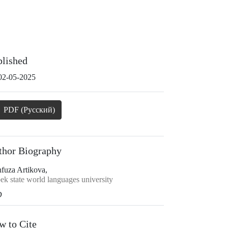
blished
02-05-2025
PDF (Русский)
thor Biography
fuza Artikova,
ek state world languages university
D
w to Cite