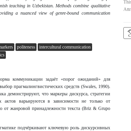
Thi
ish teaching in Uzbekistan. Methods combine qualitative
Attr
providing a nuanced view of genre-bound communication
markers
politeness
intercultural communication
ics
форма коммуникации задаёт «порог ожиданий» для
выбор прагмалингвистических средств (Swales, 1990).
ыка демонстрируют, что маркеры дискурса, стратегии
х актов варьируются в зависимости не только от
го от жанровой принадлежности текста (Briz & Grupo
гматике подчёркивают ключевую роль дискурсивных