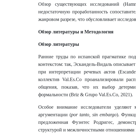
Обзор существующих исследований (Hamrae
недостаточную проработанность сопоставит
жанровом разрезе, что обусловливает исследо
Обзор литературы и Методология
Обзор литературы
Ранние труды по испанской прагматике под
контекстом: так, Эскандель-Видаль описывае
при интерпретации речевых актов (Escandel
коллектив Val.Es.Co проанализировали рас
общения, показав, что их выбор детерм
формальности (Briz & Grupo Val.Es.Co, 2021).
Особое внимание исследователи уделяют 
аргументации (
por tanto, sin embargo
). Функц
предложенная Фуэнтес Родригес, демонс
структурой и межличностными отношениями в а