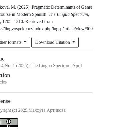
ikova, M. (2025). Pragmatic Determinants of Genre
course in Modern Spanish.
The Lingua Spectrum
,
), 1205–1210. Retrieved from
s://lingvospektr.uz/index.php/lngsp/article/view/909
ther formats
Download Citation
ue
.
4
No.
1
(2025)
:
The Lingua Spectrum: April
ction
cles
cense
yright (c) 2025 Махфуза Артикова