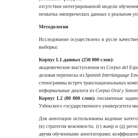
отсутствие интегрированной модели обучения
нехватка эмпирических данных о реальном у
Методология
Исследование осуществлено в русле качестве
выборка:
Корпус L1-данных (250 000 слов):
академические выступления из
Corpus del Espa
деловая переписка из
Spanish Interlanguage Em
стенограммы встреч транснациональных комп
неформальные диалоги из
Corpus Oral y Sonoro
Корпус L2 (80 000 слов):
письменные задани
Узбекского государственного университета мир
Для аннотации использованы кодовые категор
(в) стратегия вежливости, (г) жанр и (д) р
двумя обученными аннотаторами; коэффициент