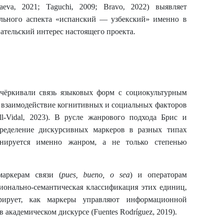
va, 2021; Taguchi, 2009; Bravo, 2022) выявляет
ельного аспекта «испанский — узбекский» именно в
вательский интерес настоящего проекта.
чёркивали связь языковых форм с социокультурным
т взаимодействие когнитивных и социальных факторов
l-Vidal, 2023). В русле жанрового подхода Брис и
пределение дискурсивных маркеров в разных типах
инируется именно жанром, а не только степенью
маркерам связи (
pues, bueno, o sea
) и операторам
ионально-семантическая классификация этих единиц,
трирует, как маркеры управляют информационной
кадемическом дискурсе (Fuentes Rodríguez, 2019).