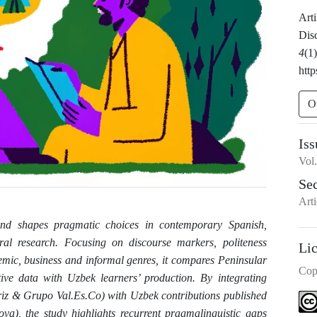
Art
Dis
4
(1
http
O
Iss
Vol
Se
Arti
and shapes pragmatic choices in contemporary Spanish,
ral research. Focusing on discourse markers, politeness
Li
demic, business and informal genres, it compares Peninsular
Cop
ive data with Uzbek learners’ production. By integrating
 Briz & Grupo Val.Es.Co) with Uzbek contributions published
), the study highlights recurrent pragmalinguistic gaps