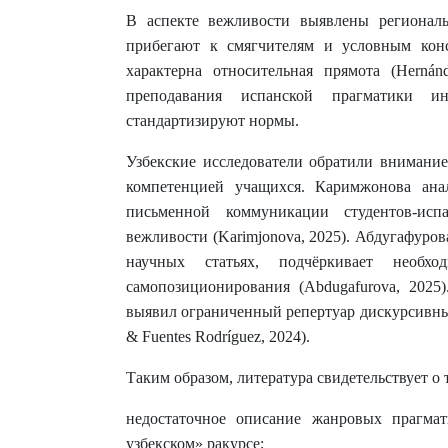
В аспекте вежливости выявлены региональ
прибегают к смягчителям и условным конс
характерна относительная прямота (Hernán
преподавания испанской прагматики ин
стандартизируют нормы.
Узбекские исследователи обратили внимание
компетенцией учащихся. Каримжонова ана
письменной коммуникации студентов-исп
вежливости (Karimjonova, 2025). Абдугафуров
научных статьях, подчёркивает необх
самопозиционирования (Abdugafurova, 2025
выявил ограниченный репертуар дискурсивны
& Fuentes Rodríguez, 2024).
Таким образом, литература свидетельствует о
недостаточное описание жанровых прагмат
узбекском» ракурсе;