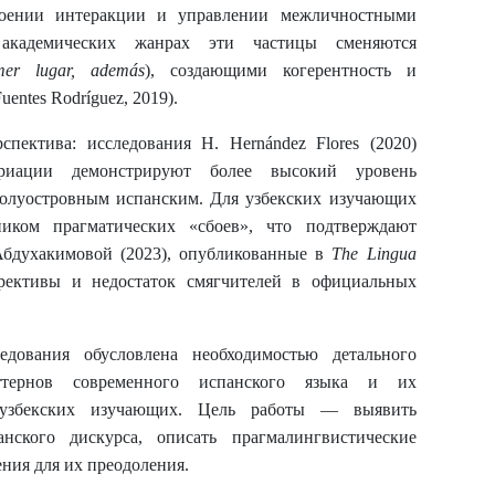
оении интеракции и управлении межличностными
В академических жанрах эти частицы сменяются
mer lugar, además
), создающими когерентность и
ntes Rodríguez, 2019).
спектива: исследования Н. Hernández Flores (2020)
ариации демонстрируют более высокий уровень
олуостровным испанским. Для узбекских изучающих
ником прагматических «сбоев», что подтверждают
Абдухакимовой (2023), опубликованные в
The Lingua
ективы и недостаток смягчителей в официальных
едования обусловлена необходимостью детального
ттернов современного испанского языка и их
 узбекских изучающих. Цель работы — выявить
нского дискурса, описать прагмалингвистические
ния для их преодоления.