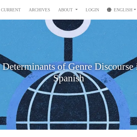
CURRENT
ARCHIVES
ABOUT
LOGIN
ENGLISH
 Determinants of Genre Discourse
Spanish