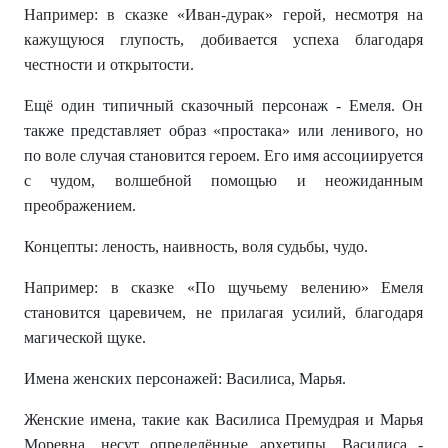
Например: в сказке «Иван-дурак» герой, несмотря на
кажущуюся глупость, добивается успеха благодаря
честности и открытости.
Ещё один типичный сказочный персонаж - Емеля. Он
также представляет образ «простака» или ленивого, но
по воле случая становится героем. Его имя ассоциируется
с чудом, волшебной помощью и неожиданным
преображением.
Концепты: леность, наивность, воля судьбы, чудо.
Например: в сказке «По щучьему велению» Емеля
становится царевичем, не прилагая усилий, благодаря
магической щуке.
Имена женских персонажей: Василиса, Марья.
Женские имена, такие как Василиса Премудрая и Марья
Моревна, несут определённые архетипы. Василиса -