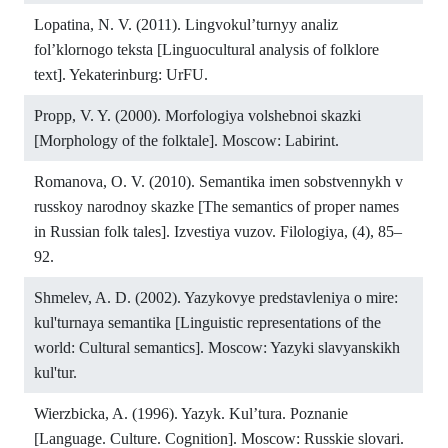
Lopatina, N. V. (2011). Lingvokul’turnyy analiz
fol’klornogo teksta [Linguocultural analysis of folklore
text]. Yekaterinburg: UrFU.
Propp, V. Y. (2000). Morfologiya volshebnoi skazki
[Morphology of the folktale]. Moscow: Labirint.
Romanova, O. V. (2010). Semantika imen sobstvennykh v
russkoy narodnoy skazke [The semantics of proper names
in Russian folk tales]. Izvestiya vuzov. Filologiya, (4), 85–
92.
Shmelev, A. D. (2002). Yazykovye predstavleniya o mire:
kul'turnaya semantika [Linguistic representations of the
world: Cultural semantics]. Moscow: Yazyki slavyanskikh
kul'tur.
Wierzbicka, A. (1996). Yazyk. Kul’tura. Poznanie
[Language. Culture. Cognition]. Moscow: Russkie slovari.