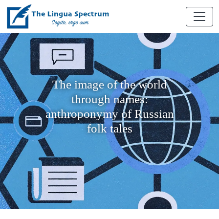
The image of the world
through names:
anthroponymy of Russian
folk tales