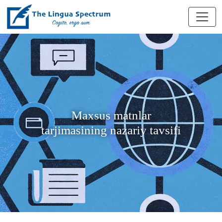
Maxsus matnlar
tarjimasining nazariy tavsifi