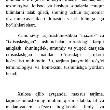
texnologiya, iqtisod va boshqa sohalarda chuqur
bilimlarni talab qiladi, shuning uchun tarjimonlar
o‘z mutaxassisliklari doirasida yetarli bilimga ega
bo‘lishlari shart.
Zamonaviy tarjimashunoslikda "maxsus" va
"ixtisoslashgan" tushunchalar o‘rtasidagi farqni
aniqlash, shuningdek, umumiy va yuqori darajada
ixtisoslashgan matnlar o‘rtasidagi farqlarni
ko‘rsatish muhimdir. Bu, tarjima jarayonida to‘g‘ri
terminologiya va kontekstni tushunishga yordam
beradi.
Xulosa qilib aytganda, maxsus tarjima,
tarjimashunoslikning muhim qismi sifatida, til va
madaniyatlarni o‘zaro bog‘lashda, ilmiy va