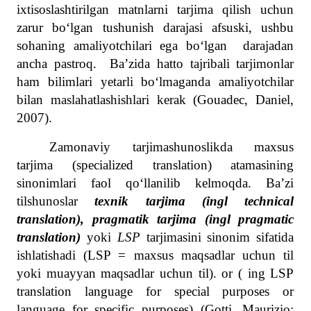
ixtisoslashtirilgan matnlarni tarjima qilish uchun
zarur bo‘lgan tushunish darajasi afsuski, ushbu
sohaning amaliyotchilari ega bo‘lgan darajadan
ancha pastroq.
Ba’zida hatto tajribali tarjimonlar
ham bilimlari yetarli bo‘lmaganda amaliyotchilar
bilan maslahatlashishlari kerak (Gouadec, Daniel,
2007).
Zamonaviy tarjimashunoslikda maxsus
tarjima (specialized translation) atamasining
sinonimlari faol qo‘llanilib kelmoqda. Ba’zi
tilshunoslar
texnik tarjima (ingl technical
translation), pragmatik tarjima (ingl
pragmatic
translation)
yoki
LSP
tarjimasini sinonim sifatida
ishlatishadi (LSP = maxsus maqsadlar uchun til
yoki muayyan maqsadlar uchun til). or ( ing LSP
translation language for special purposes or
language for specific purposes) (Gotti, Maurizio;