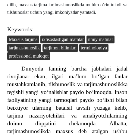
qilib, maxsus tarjima tarjimashunoslikda muhim o‘rin tutadi va
tilshunoslar uchun yangi imkoniyatlar yaratadi.
Keywords:
Maxsus tarjima
ixtisoslashgan matnlar
ilmiy matnlar
tarjimashunoslik
tarjimon bilimlari
terminologiya
professional muloqot
Dunyoda fanning barcha jabhalari jadal
rivojlanar ekan, ilgari ma’lum bo‘lgan fanlar
mustahkamlanib, tilshunoslik va tarjimashunoslikka
tegishli yangi yo‘nalishlar paydo bo‘lmoqda. Inson
faoliyatining yangi tarmoqlari paydo bo‘lishi bilan
beixtiyor ularning batafsil tavsifi yuzaga kelib,
tarjima nazariyotchilari va amaliyotchilarining
doimo diqqatini chekmoqda. Albatta,
tarjimashunoslikda maxsus deb atalgan ushbu