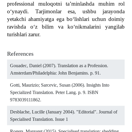
professional muloqotni ta’minlashda muhim rol
o‘ynaydi. Tarjimonlar esa, ushbu jarayonda
yetakchi ahamiyatga ega bo‘lishlari uchun doimiy
ravishda o‘z bilim va ko‘nikmalarini yangilab
turishlari zarur.
References
Gouadec, Daniel (2007). Translation as a Profession.
Amsterdam/Philadelphia: John Benjamins. p. 91.
Gotti, Maurizio; Sarcevic, Susan (2006). Insights Into
Specialized Translation. Peter Lang. p. 9. ISBN
9783039111862.
Desblache, Lucille (January 2004). "Editorial". Journal of
Specialised Translation. Issue 1
Rogers, Margaret (2015). Specialised translation: shedding