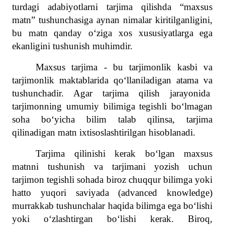
turdagi adabiyotlarni tarjima qilishda “maxsus
matn” tushunchasiga aynan nimalar kiritilganligini,
bu matn qanday o‘ziga xos xususiyatlarga ega
ekanligini tushunish muhimdir.
Maxsus tarjima - bu tarjimonlik kasbi va
tarjimonlik maktablarida qoʻllaniladigan atama va
tushunchadir. Agar tarjima qilish jarayonida
tarjimonning umumiy bilimiga tegishli bo‘lmagan
soha bo‘yicha bilim talab qilinsa, tarjima
qilinadigan matn ixtisoslashtirilgan hisoblanadi.
Tarjima qilinishi kerak bo‘lgan maxsus
matnni tushunish va tarjimani yozish uchun
tarjimon tegishli sohada biroz chuqqur bilimga yoki
hatto yuqori saviyada (advanced knowledge)
murrakkab tushunchalar haqida bilimga ega bo‘lishi
yoki o‘zlashtirgan bo‘lishi kerak. Biroq,