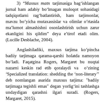
3) “
Maxsus matn
tarjimasiga bag‘ishlangan
jurnal ham adabiy bo‘lmagan muloqot sohasidagi
tadqiqotlarni rag‘batlantirish, ham tarjimonlar,
mavzu bo‘yicha mutaxassislar va olimlar o‘rtasida
ma’lumot almashishni osonlashtirish uchun zarur
ekanligini his qildim” deya e’tirof etadi olim.
(Lucille Desblache, 2004).
Anglashiladiki, maxsus tarjima ko‘pincha
badiiy tarjimaga qarama-qarshi holatda namoyon
bo‘ladi. Faqatgina Rogers, Margaret bu nuqtai
nazarni keskin rad etib qoralaydi va o‘zining
‘Specialized translation: shedding the ‘non-literary’’
deb nomlangan asarida maxsus tarjima: "badiiy
tarjimaga tegishli emas" degan yorlig‘ini tashlashga
undaydigan qarashni ilgari suradi. (Rogers,
Margaret, 2015).