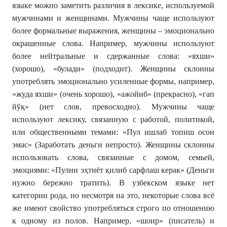
языке можно заметить различия в лексике, используемой
мужчинами и женщинами. Мужчины чаще используют
более формальные выражения, женщины – эмоционально
окрашенные слова. Например, мужчины используют
более нейтральные и сдержанные слова: «яхши»
(хорошо), «булади» (подходит). Женщины склонны
употреблять эмоционально усиленные формы, например,
«жуда яхши» (очень хорошо), «ажойиб» (прекрасно), «гап
йўқ» (нет слов, превосходно). Мужчины чаще
используют лексику, связанную с работой, политикой,
или общественными темами: «Пул ишлаб топиш осон
эмас» (Заработать деньги непросто). Женщины склонны
использовать слова, связанные с домом, семьей,
эмоциями: «Пулни эҳтиёт қилиб сарфлаш керак» (Деньги
нужно бережно тратить). В узбекском языке нет
категории рода, но несмотря на это, некоторые слова всё
же имеют свойство употребляться строго по отношению
к одному из полов. Например, «шоир» (писатель) и