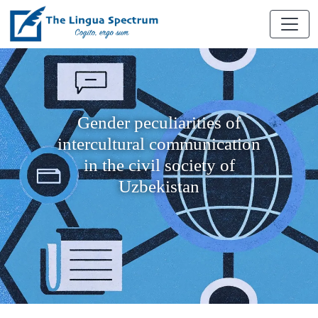
Gender peculiarities of
intercultural communication
in the civil society of
Uzbekistan