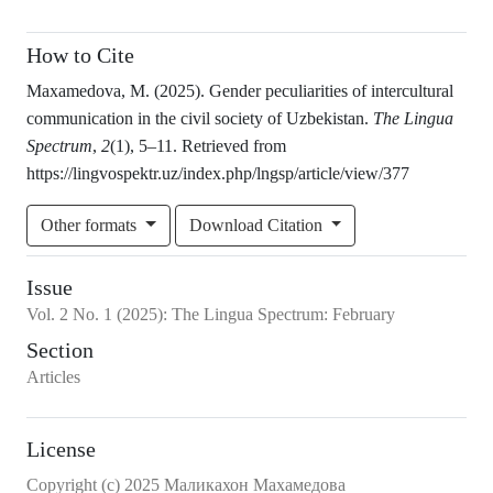
How to Cite
Maxamedova, M. (2025). Gender peculiarities of intercultural
communication in the civil society of Uzbekistan.
The Lingua
Spectrum
,
2
(1), 5–11. Retrieved from
https://lingvospektr.uz/index.php/lngsp/article/view/377
Other formats
Download Citation
Issue
Vol.
2
No.
1
(2025)
:
The Lingua Spectrum: February
Section
Articles
License
Copyright (c) 2025 Маликахон Махамедова