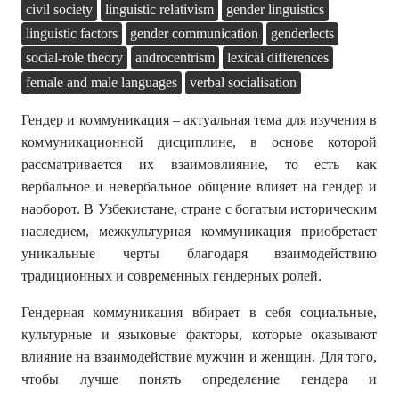
civil society
linguistic relativism
gender linguistics
linguistic factors
gender communication
genderlects
social-role theory
androcentrism
lexical differences
female and male languages
verbal socialisation
Гендер и коммуникация – актуальная тема для изучения в
коммуникационной дисциплине, в основе которой
рассматривается их взаимовлияние, то есть как
вербальное и невербальное общение влияет на гендер и
наоборот. В Узбекистане, стране с богатым историческим
наследием, межкультурная коммуникация приобретает
уникальные черты благодаря взаимодействию
традиционных и современных гендерных ролей.
Гендерная коммуникация вбирает в себя социальные,
культурные и языковые факторы, которые оказывают
влияние на взаимодействие мужчин и женщин. Для того,
чтобы лучше понять определение гендера и