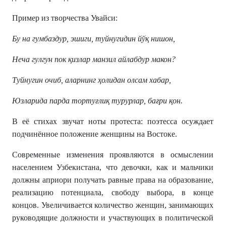
Пример из творчества Увайси:
Бу на гумбаздур, эшиги, туйнугидин йўқ нишон,
Неча гулгун пок қизлар манзил айлабдур макон?
Туйнугин очиб, аларнинг ҳолидан олсам хабар,
Юзларида парда тортуғлиқ турурлар, бағри қон.
В её стихах звучат ноты протеста: поэтесса осуждает
подчинённое положение женщины на Востоке.
Современные изменения проявляются в осмыслении
населением Узбекистана, что девочки, как и мальчики
должны априори получать равные права на образование,
реализацию потенциала, свободу выбора, в конце
концов. Увеличивается количество женщин, занимающих
руководящие должности и участвующих в политической