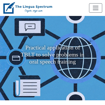
Practical application of
TBLT to solve problems in
oral speech training