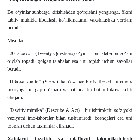
Bu o‘yinlar suhbatga kirishishdan qo‘rqishni yengishga, fikrni
tabiiy muhitda ifodalash ko‘nikmalarini yaxshilashga yordam
beradi.
Misollar:
"20 ta savol" (Twenty Questions) o‘yini – bir talaba bir so‘zni
o‘ylab topadi, qolgan talabalar esa uni topish uchun savollar
beradi.
"Hikoya zanjiri" (Story Chain) – har bir ishtirokchi umumiy
hikoyaga bir gap qo‘shadi va natijada bir butun hikoya kelib
chiqadi.
"Tasviriy mimika" (Describe & Act) – bir ishtirokchi so‘z yoki
vaziyatni imo-ishoralar bilan tushuntiradi, boshqalari esa uni
toppish uchun taxminlar qilishadi.
Xatolarni tuzatish va talaffuzni takomillashtirish