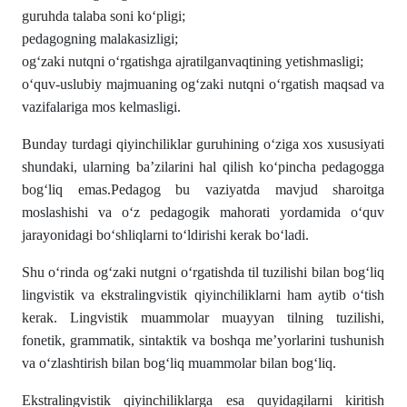
guruhda talaba soni ko‘pligi;
pedagogning malakasizligi;
og‘zaki nutqni o‘rgatishga ajratilganvaqtining yetishmasligi;
o‘quv-uslubiy majmuaning og‘zaki nutqni o‘rgatish maqsad va
vazifalariga mos kelmasligi.
Bunday turdagi qiyinchiliklar guruhining o‘ziga xos xususiyati
shundaki, ularning ba’zilarini hal qilish ko‘pincha pedagogga
bog‘liq emas.Pedagog bu vaziyatda mavjud sharoitga
moslashishi va o‘z pedagogik mahorati yordamida o‘quv
jarayonidagi bo‘shliqlarni to‘ldirishi kerak bo‘ladi.
Shu o‘rinda og‘zaki nutgni o‘rgatishda til tuzilishi bilan bog‘liq
lingvistik va ekstralingvistik qiyinchiliklarni ham aytib o‘tish
kerak. Lingvistik muammolar muayyan tilning tuzilishi,
fonetik, grammatik, sintaktik va boshqa me’yorlarini tushunish
va o‘zlashtirish bilan bog‘liq muammolar bilan bog‘liq.
Ekstralingvistik qiyinchiliklarga esa quyidagilarni kiritish