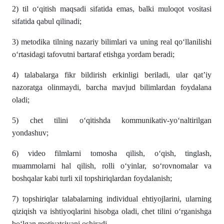
2) til o‘qitish maqsadi sifatida emas, balki muloqot vositasi
sifatida qabul qilinadi;
3) metodika tilning nazariy bilimlari va uning real qo‘llanilishi
o‘rtasidagi tafovutni bartaraf etishga yordam beradi;
4) talabalarga fikr bildirish erkinligi beriladi, ular qat’iy
nazoratga olinmaydi, barcha mavjud bilimlardan foydalana
oladi;
5) chet tilini o‘qitishda kommunikativ-yo‘naltirilgan
yondashuv;
6) video filmlarni tomosha qilish, o‘qish, tinglash,
muammolarni hal qilish, rolli o‘yinlar, so‘rovnomalar va
boshqalar kabi turli xil topshiriqlardan foydalanish;
7) topshiriqlar talabalarning individual ehtiyojlarini, ularning
qiziqish va ishtiyoqlarini hisobga oladi, chet tilini o‘rganishga
bo‘lgan motivatsiyani oshiradi.