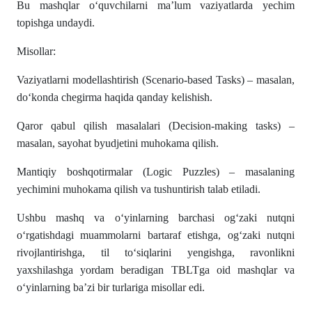
Bu mashqlar o‘quvchilarni ma’lum vaziyatlarda yechim
topishga undaydi.
Misollar:
Vaziyatlarni modellashtirish (Scenario-based Tasks) – masalan,
do‘konda chegirma haqida qanday kelishish.
Qaror qabul qilish masalalari (Decision-making tasks) –
masalan, sayohat byudjetini muhokama qilish.
Mantiqiy boshqotirmalar (Logic Puzzles) – masalaning
yechimini muhokama qilish va tushuntirish talab etiladi.
Ushbu mashq va o‘yinlarning barchasi og‘zaki nutqni
o‘rgatishdagi muammolarni bartaraf etishga, og‘zaki nutqni
rivojlantirishga, til to‘siqlarini yengishga, ravonlikni
yaxshilashga yordam beradigan TBLTga oid mashqlar va
o‘yinlarning ba’zi bir turlariga misollar edi.