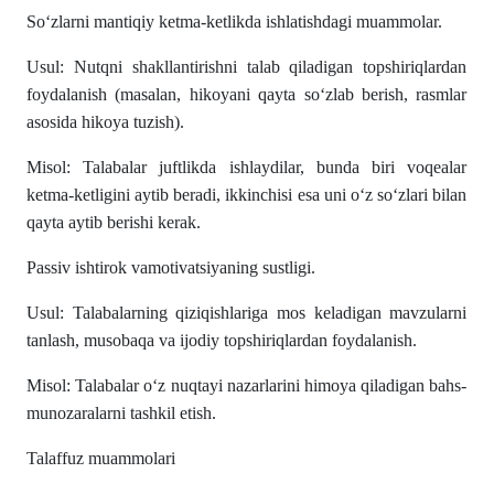
So‘zlarni mantiqiy ketma-ketlikda ishlatishdagi muammolar.
Usul: Nutqni shakllantirishni talab qiladigan topshiriqlardan
foydalanish (masalan, hikoyani qayta so‘zlab berish, rasmlar
asosida hikoya tuzish).
Misol: Talabalar juftlikda ishlaydilar, bunda biri voqealar
ketma-ketligini aytib beradi, ikkinchisi esa uni o‘z so‘zlari bilan
qayta aytib berishi kerak.
Passiv ishtirok vamotivatsiyaning sustligi.
Usul: Talabalarning qiziqishlariga mos keladigan mavzularni
tanlash, musobaqa va ijodiy topshiriqlardan foydalanish.
Misol: Talabalar o‘z nuqtayi nazarlarini himoya qiladigan bahs-
munozaralarni tashkil etish.
Talaffuz muammolari