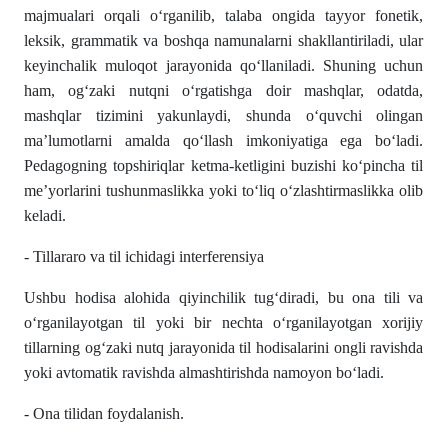
majmualari orqali o‘rganilib, talaba ongida tayyor fonetik,
leksik, grammatik va boshqa namunalarni shakllantiriladi, ular
keyinchalik muloqot jarayonida qo‘llaniladi. Shuning uchun
ham, og‘zaki nutqni o‘rgatishga doir mashqlar, odatda,
mashqlar tizimini yakunlaydi, shunda o‘quvchi olingan
ma’lumotlarni amalda qo‘llash imkoniyatiga ega bo‘ladi.
Pedagogning topshiriqlar ketma-ketligini buzishi ko‘pincha til
me’yorlarini tushunmaslikka yoki to‘liq o‘zlashtirmaslikka olib
keladi.
- Tillararo va til ichidagi interferensiya
Ushbu hodisa alohida qiyinchilik tug‘diradi, bu ona tili va
o‘rganilayotgan til yoki bir nechta o‘rganilayotgan xorijiy
tillarning og‘zaki nutq jarayonida til hodisalarini ongli ravishda
yoki avtomatik ravishda almashtirishda namoyon bo‘ladi.
- Ona tilidan foydalanish.