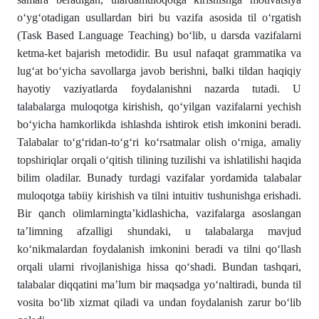
o‘yg‘otadigan usullardan biri bu vazifa asosida til o‘rgatish
(Task Based Language Teaching) bo‘lib, u darsda vazifalarni
ketma-ket bajarish metodidir. Bu usul nafaqat grammatika va
lug‘at bo‘yicha savollarga javob berishni, balki tildan haqiqiy
hayotiy vaziyatlarda foydalanishni nazarda tutadi. U
talabalarga muloqotga kirishish, qo‘yilgan vazifalarni yechish
bo‘yicha hamkorlikda ishlashda ishtirok etish imkonini beradi.
Talabalar to‘g‘ridan-to‘g‘ri ko‘rsatmalar olish o‘rniga, amaliy
topshiriqlar orqali o‘qitish tilining tuzilishi va ishlatilishi haqida
bilim oladilar. Bunady turdagi vazifalar yordamida talabalar
muloqotga tabiiy kirishish va tilni intuitiv tushunishga erishadi.
Bir qanch olimlarningta’kidlashicha, vazifalarga asoslangan
ta’limning afzalligi shundaki, u talabalarga mavjud
ko‘nikmalardan foydalanish imkonini beradi va tilni qo‘llash
orqali ularni rivojlanishiga hissa qo‘shadi. Bundan tashqari,
talabalar diqqatini ma’lum bir maqsadga yo‘naltiradi, bunda til
vosita bo‘lib xizmat qiladi va undan foydalanish zarur bo‘lib