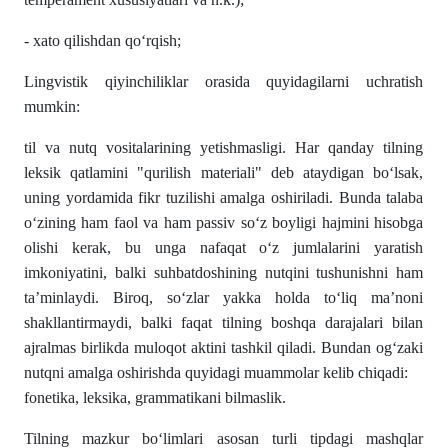
- xato qilishdan qo‘rqish;
Lingvistik qiyinchiliklar orasida quyidagilarni uchratish
mumkin:
til va nutq vositalarining yetishmasligi. Har qanday tilning
leksik qatlamini "qurilish materiali" deb ataydigan bo‘lsak,
uning yordamida fikr tuzilishi amalga oshiriladi. Bunda talaba
o‘zining ham faol va ham passiv so‘z boyligi hajmini hisobga
olishi kerak, bu unga nafaqat o‘z jumlalarini yaratish
imkoniyatini, balki suhbatdoshining nutqini tushunishni ham
ta’minlaydi. Biroq, so‘zlar yakka holda to‘liq ma’noni
shakllantirmaydi, balki faqat tilning boshqa darajalari bilan
ajralmas birlikda muloqot aktini tashkil qiladi. Bundan og‘zaki
nutqni amalga oshirishda quyidagi muammolar kelib chiqadi:
fonetika, leksika, grammatikani bilmaslik.
Tilning mazkur bo‘limlari asosan turli tipdagi mashqlar