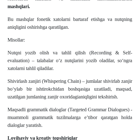
mashqlari.
Bu mashqlar fonetik xatolarni bartaraf etishga va nutqning
aniqligini oshirishga qaratilgan.
Misollar:
Nutqni yozib olish va tahlil qilish (Recording & Self-
evaluation) – talabalar o‘z nutqlarini yozib oladilar, so‘ngra
xatolarni tahlil qiladilar.
Shivirlash zanjiri (Whispering Chain) – jumlalar shivirlab zanjir
bo‘ylab bir ishtirokchidan boshqasiga uzatiladi, maqsad,
uzatilgan jumlaning zanjir oxoridagianiqligini tekshirish.
Maqsadli grammatik dialoglar (Targeted Grammar Dialogues) -
muammoli grammatik tuzilmalarga e’tibor qaratgan holda
dialoglar yaratish.
Loyihaviy va kreativ topshiriqlar