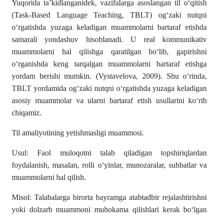
Yuqorida ta’kidlanganidek, vazifalarga asoslangan til o‘qitish
(Task-Based Language Teaching, TBLT) og‘zaki nutqni
o‘rgatishda yuzaga keladigan muammolarni bartaraf etishda
samarali yondashuv hisoblanadi. U real kommunikativ
muammolarni hal qilishga qaratilgan bo‘lib, gapirishni
o‘rganishda keng tarqalgan muammolarni bartaraf etishga
yordam berishi mumkin. (Vystavelova, 2009). Shu o‘rinda,
TBLT yordamida og‘zaki nutqni o‘rgatishda yuzaga keladigan
asosiy muammolar va ularni bartaraf etish usullarini ko‘rib
chiqamiz.
Til amaliyotining yetishmasligi muammosi.
Usul: Faol muloqotni talab qiladigan topshiriqlardan
foydalanish, masalan, rolli o‘yinlar, munozaralar, suhbatlar va
muammolarni hal qilish.
Misol: Talabalarga birorta bayramga atabtadbir rejalashtirishni
yoki dolzarb muammoni muhokama qilishlari kerak bo‘lgan