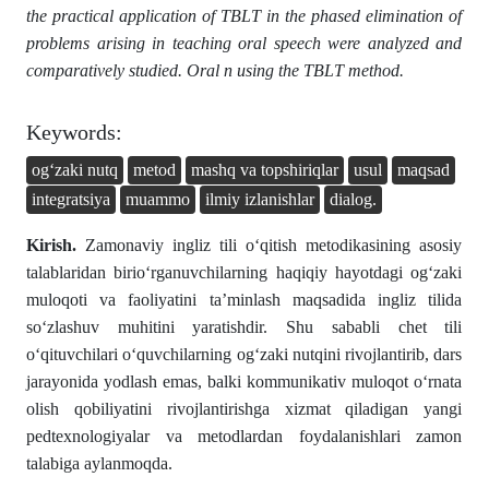
the practical application of TBLT in the phased elimination of
problems arising in teaching oral speech were analyzed and
comparatively studied. Oral n using the TBLT method.
Keywords:
og‘zaki nutq
metod
mashq va topshiriqlar
usul
maqsad
integratsiya
muammo
ilmiy izlanishlar
dialog.
Kirish.
Zamonaviy ingliz tili o‘qitish metodikasining asosiy
talablaridan birio‘rganuvchilarning haqiqiy hayotdagi og‘zaki
muloqoti va faoliyatini ta’minlash maqsadida ingliz tilida
so‘zlashuv muhitini yaratishdir. Shu sababli chet tili
o‘qituvchilari o‘quvchilarning og‘zaki nutqini rivojlantirib, dars
jarayonida yodlash emas, balki kommunikativ muloqot o‘rnata
olish qobiliyatini rivojlantirishga xizmat qiladigan yangi
pedtexnologiyalar va metodlardan foydalanishlari zamon
talabiga aylanmoqda.