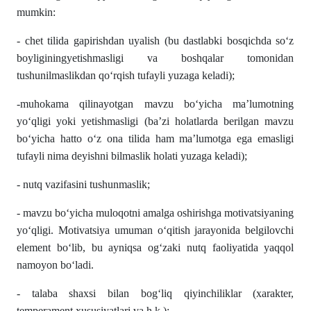
mumkin:
- chet tilida gapirishdan uyalish (bu dastlabki bosqichda so‘z
boyliginingyetishmasligi va boshqalar tomonidan
tushunilmaslikdan qo‘rqish tufayli yuzaga keladi);
-muhokama qilinayotgan mavzu bo‘yicha ma’lumotning
yo‘qligi yoki yetishmasligi (ba’zi holatlarda berilgan mavzu
bo‘yicha hatto o‘z ona tilida ham ma’lumotga ega emasligi
tufayli nima deyishni bilmaslik holati yuzaga keladi);
- nutq vazifasini tushunmaslik;
- mavzu bo‘yicha muloqotni amalga oshirishga motivatsiyaning
yo‘qligi. Motivatsiya umuman o‘qitish jarayonida belgilovchi
element bo‘lib, bu ayniqsa og‘zaki nutq faoliyatida yaqqol
namoyon bo‘ladi.
- talaba shaxsi bilan bog‘liq qiyinchiliklar (xarakter,
temperament xususiyatlari va h.k.);