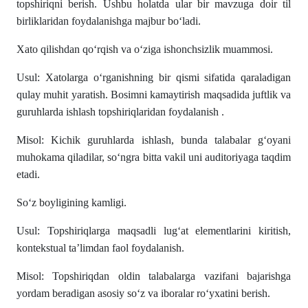
topshiriqni berish. Ushbu holatda ular bir mavzuga doir til
birliklaridan foydalanishga majbur bo‘ladi.
Xato qilishdan qo‘rqish va o‘ziga ishonchsizlik muammosi.
Usul: Xatolarga o‘rganishning bir qismi sifatida qaraladigan
qulay muhit yaratish. Bosimni kamaytirish maqsadida juftlik va
guruhlarda ishlash topshiriqlaridan foydalanish .
Misol: Kichik guruhlarda ishlash, bunda talabalar g‘oyani
muhokama qiladilar, so‘ngra bitta vakil uni auditoriyaga taqdim
etadi.
So‘z boyligining kamligi.
Usul: Topshiriqlarga maqsadli lug‘at elementlarini kiritish,
kontekstual ta’limdan faol foydalanish.
Misol: Topshiriqdan oldin talabalarga vazifani bajarishga
yordam beradigan asosiy so‘z va iboralar ro‘yxatini berish.