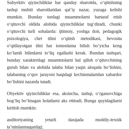
Subyektiv qiyinchiliklar har qanday sharoitda, o‘qitishning
tashqi muhiti sharoitlaridan qat’iy nazar, yuzaga kelishi
mumkin. Bunday turdagi muammolarni bartaraf etish
o‘qituvchi oldida alohida qiyinchiliklar tug‘diradi, chunki
o‘qituvchi turli sohalarda: ijtimoiy, yoshga doir, pedagogik
psixologiya, chet tilini o‘qitish metodikasi, bevosita
o‘qitilayotgan tilni har tomonlama bilish bo‘yicha keng
ko‘lamli bilimlarni to‘liq egallashi kerak. Bundan tashqari,
bunday xarakterdagi muammolarni hal qilish o‘qituvchining
guruh bilan va alohida talaba bilan yaqin aloqada bo‘lishini,
talabaning o‘quv jarayoni haqidagi kechinmalaridan xabardor
bo‘lishini nazarda tutadi.
Obyektiv qiyinchiliklar esa, aksincha, tashqi, o‘rganuvchiga
bog‘liq bo‘lmagan holatlarni aks ettiradi. Bunga quyidagilarni
kiritish mumkin:
auditoriyaning yetarli darajada moddiy-texnik
ta’minlanmaganligi;