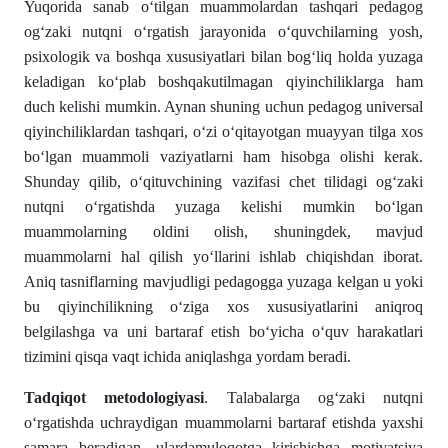
Yuqorida sanab o‘tilgan muammolardan tashqari pedagog
og‘zaki nutqni o‘rgatish jarayonida o‘quvchilarning yosh,
psixologik va boshqa xususiyatlari bilan bog‘liq holda yuzaga
keladigan ko‘plab boshqakutilmagan qiyinchiliklarga ham
duch kelishi mumkin. Aynan shuning uchun pedagog universal
qiyinchiliklardan tashqari, o‘zi o‘qitayotgan muayyan tilga xos
bo‘lgan muammoli vaziyatlarni ham hisobga olishi kerak.
Shunday qilib, o‘qituvchining vazifasi chet tilidagi og‘zaki
nutqni o‘rgatishda yuzaga kelishi mumkin bo‘lgan
muammolarning oldini olish, shuningdek, mavjud
muammolarni hal qilish yo‘llarini ishlab chiqishdan iborat.
Aniq tasniflarning mavjudligi pedagogga yuzaga kelgan u yoki
bu qiyinchilikning o‘ziga xos xususiyatlarini aniqroq
belgilashga va uni bartaraf etish bo‘yicha o‘quv harakatlari
tizimini qisqa vaqt ichida aniqlashga yordam beradi.
Tadqiqot metodologiyasi
. Talabalarga og‘zaki nutqni
o‘rgatishda uchraydigan muammolarni bartaraf etishda yaxshi
samara beradigan, ulardamuloqotga kirishishga motivatsiya