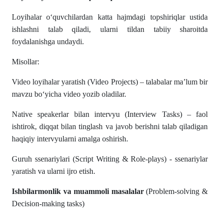
Loyihalar o‘quvchilardan katta hajmdagi topshiriqlar ustida
ishlashni talab qiladi, ularni tildan tabiiy sharoitda
foydalanishga undaydi.
Misollar:
Video loyihalar yaratish (Video Projects) – talabalar ma’lum bir
mavzu bo‘yicha video yozib oladilar.
Native speakerlar bilan intervyu (Interview Tasks) – faol
ishtirok, diqqat bilan tinglash va javob berishni talab qiladigan
haqiqiy intervyularni amalga oshirish.
Guruh ssenariylari (Script Writing & Role-plays) - ssenariylar
yaratish va ularni ijro etish.
Ishbilarmonlik va muammoli masalalar
(Problem-solving &
Decision-making tasks)