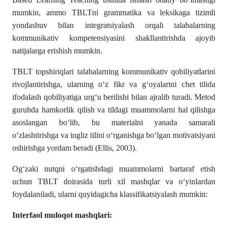
mumkin, ammo TBLTni grammatika va leksikaga tizimli
yondashuv bilan integratsiyalash orqali talabalarning
kommunikativ kompetensiyasini shakllantirishda ajoyib
natijalarga erishish mumkin.
TBLT topshiriqlari talabalarning kommunikativ qobiliyatlarini
rivojlantirishga, ularning o‘z fikr va g‘oyalarini chet tilida
ifodalash qobiliyatiga urg‘u berilishi bilan ajralib turadi. Metod
guruhda hamkorlik qilish va tildagi muammolarni hal qilishga
asoslangan bo‘lib, bu materialni yanada samarali
o‘zlashtirishga va ingliz tilini o‘rganishga bo‘lgan motivatsiyani
oshirishga yordam beradi (Ellis, 2003).
Og‘zaki nutqni o‘rgatishdagi muammolarni bartaraf etish
uchun TBLT doirasida turli xil mashqlar va o‘yinlardan
foydalaniladi, ularni quyidagicha klassifikatsiyalash mumkin:
Interfaol muloqot mashqlari: