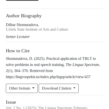
Author Biography
Dilbar Shomuradova,
Uzbek State Institute of Arts and Culture
Senior Lecturer
How to Cite
Shomuradova, D. (2025). Practical application of TBLT to
solve problems in oral speech training.
The Lingua Spectrum
,
2
(1), 364–370. Retrieved from
https://lingvospektr.uz/index.php/lngsp/article/view/437
Other formats
Download Citation
Issue
Vol.
2
No.
1
(2025)
:
The Lingua Spectrum: February