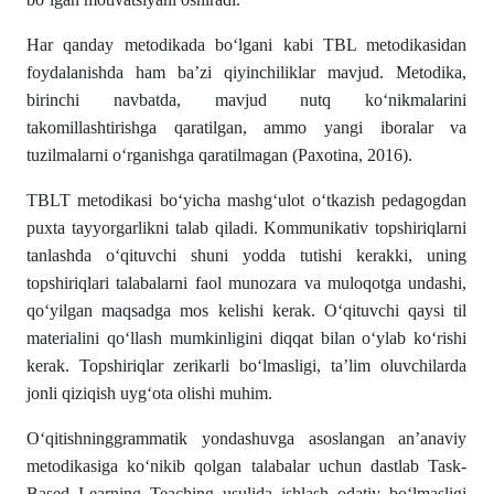
Har qanday metodikada bo‘lgani kabi TBL metodikasidan
foydalanishda ham ba’zi qiyinchiliklar mavjud. Metodika,
birinchi navbatda, mavjud nutq ko‘nikmalarini
takomillashtirishga qaratilgan, ammo yangi iboralar va
tuzilmalarni o‘rganishga qaratilmagan (Paxotina, 2016).
TBLT metodikasi bo‘yicha mashg‘ulot o‘tkazish pedagogdan
puxta tayyorgarlikni talab qiladi. Kommunikativ topshiriqlarni
tanlashda o‘qituvchi shuni yodda tutishi kerakki, uning
topshiriqlari talabalarni faol munozara va muloqotga undashi,
qo‘yilgan maqsadga mos kelishi kerak. O‘qituvchi qaysi til
materialini qo‘llash mumkinligini diqqat bilan o‘ylab ko‘rishi
kerak. Topshiriqlar zerikarli bo‘lmasligi, ta’lim oluvchilarda
jonli qiziqish uyg‘ota olishi muhim.
O‘qitishninggrammatik yondashuvga asoslangan an’anaviy
metodikasiga ko‘nikib qolgan talabalar uchun dastlab Task-
Based Learning Teaching usulida ishlash odatiy bo‘lmasligi