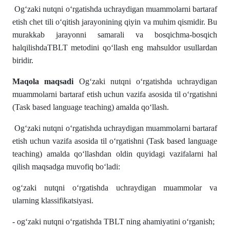
Og‘zaki nutqni o‘rgatishda uchraydigan muammolarni bartaraf
etish chet tili o‘qitish jarayonining qiyin va muhim qismidir. Bu
murakkab jarayonni samarali va bosqichma-bosqich
halqilishdaTBLT metodini qo‘llash eng mahsuldor usullardan
biridir.
Maqola maqsadi
Og‘zaki nutqni o‘rgatishda uchraydigan
muammolarni bartaraf etish uchun vazifa asosida til o‘rgatishni
(Task based language teaching) amalda qo‘llash.
Og‘zaki nutqni o‘rgatishda uchraydigan muammolarni bartaraf
etish uchun vazifa asosida til o‘rgatishni (Task based language
teaching) amalda qo‘llashdan oldin quyidagi vazifalarni hal
qilish maqsadga muvofiq bo‘ladi:
og‘zaki nutqni o‘rgatishda uchraydigan muammolar va
ularning klassifikatsiyasi.
- og‘zaki nutqni o‘rgatishda TBLT ning ahamiyatini o‘rganish;