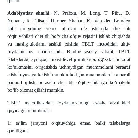
qoladi.
Adabiyotlar sharhi.
N. Prabxu, M. Long, T. Piku, D.
Nunana, R. Ellisa, J.Harmer, Skehan, K. Van den Branden
kabi dunyoning yetuk olimlari o‘z ishlarida chet tili
o‘qituvchilari chet tili bo‘yicha o‘quv rejasini ishlab chiqishda
va mashg‘ulotlarni tashkil etishda TBLT metodidan aktiv
foydalanishga chaqirishadi. Buning asosiy sababi, TBLT
talabalarda, ayniqsa, mixed-level guruhlarda, og‘zaki muloqot
ko‘nikmasini o‘rgatishda uchraydigan muammolarni bartaraf
etishda yuzaga kelishi mumkin bo‘lgan muammolarni samarali
bartaraf qilish borasida chet tili o‘qituvchilariga ko‘makchi
bo‘lib xizmat qilishi mumkin.
TBLT metodikasidan foydalanishning asosiy afzalliklari
quyidagilardan iborat:
1) ta’lim jarayoni o‘qituvchiga emas, balki talabalarga
qaratilgan;