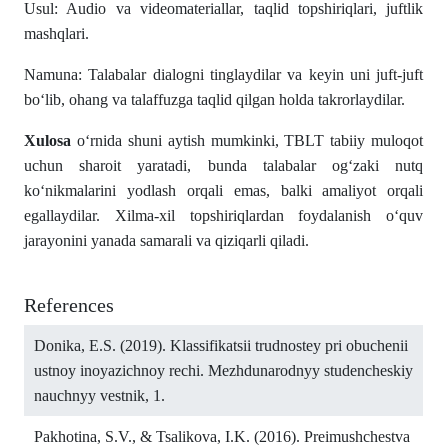
Usul: Audio va videomateriallar, taqlid topshiriqlari, juftlik
mashqlari.
Namuna: Talabalar dialogni tinglaydilar va keyin uni juft-juft
bo‘lib, ohang va talaffuzga taqlid qilgan holda takrorlaydilar.
Xulosa
o‘rnida shuni aytish mumkinki, TBLT tabiiy muloqot
uchun sharoit yaratadi, bunda talabalar og‘zaki nutq
ko‘nikmalarini yodlash orqali emas, balki amaliyot orqali
egallaydilar. Xilma-xil topshiriqlardan foydalanish o‘quv
jarayonini yanada samarali va qiziqarli qiladi.
References
Donika, E.S. (2019). Klassifikatsii trudnostey pri obuchenii
ustnoy inoyazichnoy rechi. Mezhdunarodnyy studencheskiy
nauchnyy vestnik, 1.
Pakhotina, S.V., & Tsalikova, I.K. (2016). Preimushchestva