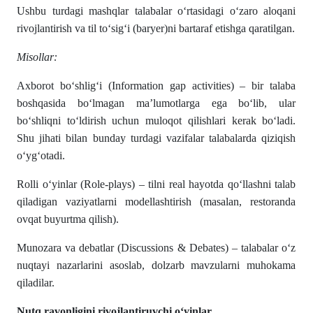
Ushbu turdagi mashqlar talabalar o‘rtasidagi o‘zaro aloqani
rivojlantirish va til to‘sig‘i (baryer)ni bartaraf etishga qaratilgan.
Misollar:
Axborot bo‘shlig‘i (Information gap activities) – bir talaba
boshqasida bo‘lmagan ma’lumotlarga ega bo‘lib, ular
bo‘shliqni to‘ldirish uchun muloqot qilishlari kerak bo‘ladi.
Shu jihati bilan bunday turdagi vazifalar talabalarda qiziqish
o‘yg‘otadi.
Rolli o‘yinlar (Role-plays) – tilni real hayotda qo‘llashni talab
qiladigan vaziyatlarni modellashtirish (masalan, restoranda
ovqat buyurtma qilish).
Munozara va debatlar (Discussions & Debates) – talabalar o‘z
nuqtayi nazarlarini asoslab, dolzarb mavzularni muhokama
qiladilar.
Nutq ravonligini rivojlantiruvchi o‘yinlar