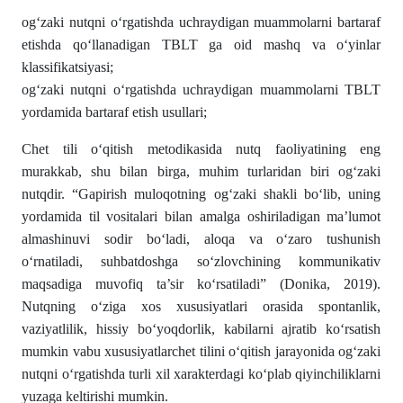
og‘zaki nutqni o‘rgatishda uchraydigan muammolarni bartaraf
etishda qo‘llanadigan TBLT ga oid mashq va o‘yinlar
klassifikatsiyasi;
og‘zaki nutqni o‘rgatishda uchraydigan muammolarni TBLT
yordamida bartaraf etish usullari;
Chet tili o‘qitish metodikasida nutq faoliyatining eng
murakkab, shu bilan birga, muhim turlaridan biri og‘zaki
nutqdir. “Gapirish muloqotning og‘zaki shakli bo‘lib, uning
yordamida til vositalari bilan amalga oshiriladigan ma’lumot
almashinuvi sodir bo‘ladi, aloqa va o‘zaro tushunish
o‘rnatiladi, suhbatdoshga so‘zlovchining kommunikativ
maqsadiga muvofiq ta’sir ko‘rsatiladi” (Donika, 2019).
Nutqning o‘ziga xos xususiyatlari orasida spontanlik,
vaziyatlilik, hissiy bo‘yoqdorlik, kabilarni ajratib ko‘rsatish
mumkin vabu xususiyatlarchet tilini o‘qitish jarayonida og‘zaki
nutqni o‘rgatishda turli xil xarakterdagi ko‘plab qiyinchiliklarni
yuzaga keltirishi mumkin.