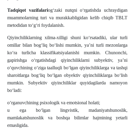
Tadqiqot vazifalari
og‘zaki nutqni o‘rgatishda uchraydigan
muammolarning turi va murakkabligidan kelib chiqib TBLT
metodidan to‘g‘ri foydalanish.
Qiyinchiliklarning xilma-xilligi shuni ko‘rsatadiki, ular turli
omillar bilan bog‘liq bo‘lishi mumkin, ya’ni turli mezonlarga
ko‘ra turlicha klassifikatsiyalanishi mumkin. Chunonchi,
gapirishga o‘rgatishdagi qiyinchiliklarni subyektiv, ya’ni
o‘quvchining o‘ziga taalluqli bo‘lgan qiyinchiliklarga va tashqi
sharoitlarga bog‘liq bo‘lgan obyektiv qiyinchiliklarga bo‘lish
mumkin. Subyektiv qiyinchiliklar quyidagilarda namoyon
bo‘ladi:
o‘rganuvchining psixologik va emotsional holati;
u ega bo‘lgan lingvistik, madaniyatshunoslik,
mamlakatshunoslik va boshqa bilimlar hajmining yetarli
emasligida.