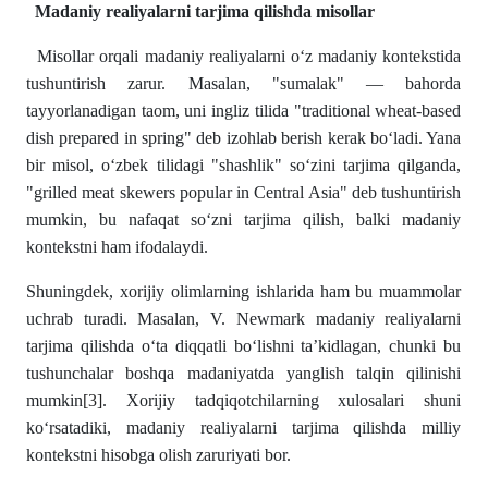
Madaniy realiyalarni tarjima qilishda misollar
Misollar orqali madaniy realiyalarni o‘z madaniy kontekstida
tushuntirish zarur. Masalan, "sumalak" — bahorda
tayyorlanadigan taom, uni ingliz tilida "traditional wheat-based
dish prepared in spring" deb izohlab berish kerak bo‘ladi. Yana
bir misol, o‘zbek tilidagi "shashlik" so‘zini tarjima qilganda,
"grilled meat skewers popular in Central Asia" deb tushuntirish
mumkin, bu nafaqat so‘zni tarjima qilish, balki madaniy
kontekstni ham ifodalaydi.
Shuningdek, xorijiy olimlarning ishlarida ham bu muammolar
uchrab turadi. Masalan, V. Newmark madaniy realiyalarni
tarjima qilishda o‘ta diqqatli bo‘lishni ta’kidlagan, chunki bu
tushunchalar boshqa madaniyatda yanglish talqin qilinishi
mumkin
[3]
. Xorijiy tadqiqotchilarning xulosalari shuni
ko‘rsatadiki, madaniy realiyalarni tarjima qilishda milliy
kontekstni hisobga olish zaruriyati bor.