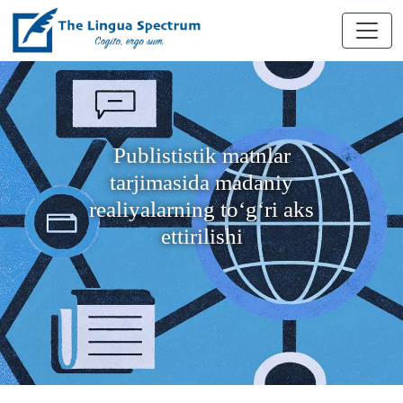
Publististik matnlar
tarjimasida madaniy
realiyalarning to‘g‘ri aks
ettirilishi