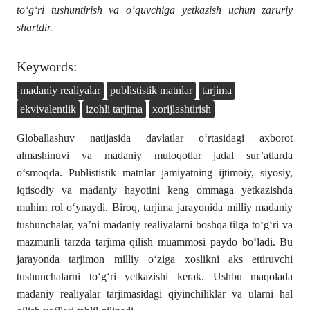
to‘g‘ri tushuntirish va o‘quvchiga yetkazish uchun zaruriy
shartdir.
Keywords:
madaniy realiyalar
publististik matnlar
tarjima
ekvivalentlik
izohli tarjima
xorijlashtirish
Globallashuv natijasida davlatlar o‘rtasidagi axborot
almashinuvi va madaniy muloqotlar jadal sur’atlarda
o‘smoqda. Publististik matnlar jamiyatning ijtimoiy, siyosiy,
iqtisodiy va madaniy hayotini keng ommaga yetkazishda
muhim rol o‘ynaydi. Biroq, tarjima jarayonida milliy madaniy
tushunchalar, ya’ni madaniy realiyalarni boshqa tilga to‘g‘ri va
mazmunli tarzda tarjima qilish muammosi paydo bo‘ladi. Bu
jarayonda tarjimon milliy o‘ziga xoslikni aks ettiruvchi
tushunchalarni to‘g‘ri yetkazishi kerak. Ushbu maqolada
madaniy realiyalar tarjimasidagi qiyinchiliklar va ularni hal