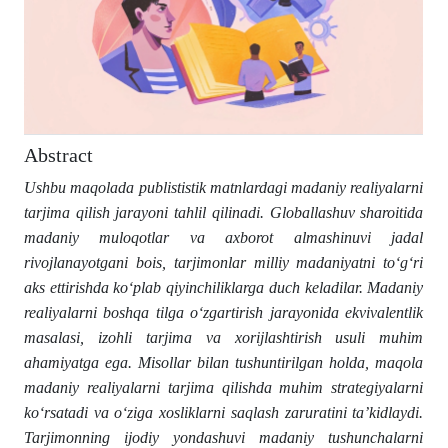
Abstract
Ushbu maqolada publististik matnlardagi madaniy realiyalarni
tarjima qilish jarayoni tahlil qilinadi. Globallashuv sharoitida
madaniy muloqotlar va axborot almashinuvi jadal
rivojlanayotgani bois, tarjimonlar milliy madaniyatni to‘g‘ri
aks ettirishda ko‘plab qiyinchiliklarga duch keladilar. Madaniy
realiyalarni boshqa tilga o‘zgartirish jarayonida ekvivalentlik
masalasi, izohli tarjima va xorijlashtirish usuli muhim
ahamiyatga ega. Misollar bilan tushuntirilgan holda, maqola
madaniy realiyalarni tarjima qilishda muhim strategiyalarni
ko‘rsatadi va o‘ziga xosliklarni saqlash zaruratini ta’kidlaydi.
Tarjimonning ijodiy yondashuvi madaniy tushunchalarni