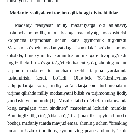
qilish yo‘llari tahlil qilinadi.
Madaniy realiyalarni tarjima qilishdagi qiyinchiliklar
Madaniy realiyalar milliy madaniyatga oid an’anaviy
tushunchalar bo‘lib, ularni boshqa madaniyatga moslashtirish
ko‘pincha tarjimonlar uchun katta qiyinchilik tug‘diradi.
Masalan, o‘zbek madaniyatidagi “sumalak” so‘zini tarjima
qilishda, bunday milliy taomni tushuntirishga ehtiyoj tug‘iladi.
Ingliz tilida bu so‘zga to‘g‘ri ekvivalent yo‘q, shuning uchun
tarjimon madaniy tushunchani izohli tarjima yordamida
tushuntirishi kerak bo‘ladi. Ulug‘bek Yo‘ldoshevning
tadqiqotlariga ko‘ra, milliy an’analarga oid tushunchalarni
tarjima qilishda milliy madaniyatni bilish va tarjimonning ijodiy
yondashuvi muhimdir
[1]
. Misol sifatida o‘zbek madaniyatida
keng tarqalgan “non sindirish” marosimini keltirish mumkin.
Buni ingliz tiliga to‘g‘ridan-to‘g‘ri tarjima qilish qiyin, chunki u
boshqa madaniyatlarda mavjud emas, shuning uchun “breaking
bread in Uzbek traditions, symbolizing peace and unity” kabi