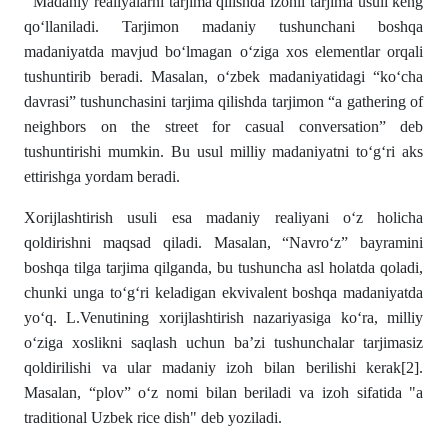
Madaniy realiyalarni tarjima qilishda izohli tarjima usuli keng
qo‘llaniladi. Tarjimon madaniy tushunchani boshqa
madaniyatda mavjud bo‘lmagan o‘ziga xos elementlar orqali
tushuntirib beradi. Masalan, o‘zbek madaniyatidagi “ko‘cha
davrasi” tushunchasini tarjima qilishda tarjimon “a gathering of
neighbors on the street for casual conversation” deb
tushuntirishi mumkin. Bu usul milliy madaniyatni to‘g‘ri aks
ettirishga yordam beradi.
Xorijlashtirish usuli esa madaniy realiyani o‘z holicha
qoldirishni maqsad qiladi. Masalan, “Navro‘z” bayramini
boshqa tilga tarjima qilganda, bu tushuncha asl holatda qoladi,
chunki unga to‘g‘ri keladigan ekvivalent boshqa madaniyatda
yo‘q. L.Venutining xorijlashtirish nazariyasiga ko‘ra, milliy
o‘ziga xoslikni saqlash uchun ba’zi tushunchalar tarjimasiz
qoldirilishi va ular madaniy izoh bilan berilishi kerak
[2]
.
Masalan, “plov” o‘z nomi bilan beriladi va izoh sifatida "a
traditional Uzbek rice dish" deb yoziladi.