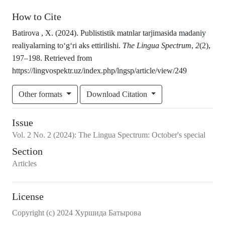
How to Cite
Batirova , X. (2024). Publististik matnlar tarjimasida madaniy
realiyalarning to‘g‘ri aks ettirilishi.
The Lingua Spectrum
,
2
(2),
197–198. Retrieved from
https://lingvospektr.uz/index.php/lngsp/article/view/249
Other formats
Download Citation
Issue
Vol.
2
No.
2
(2024)
:
The Lingua Spectrum: October's special
Section
Articles
License
Copyright (c) 2024 Хуршида Батырова