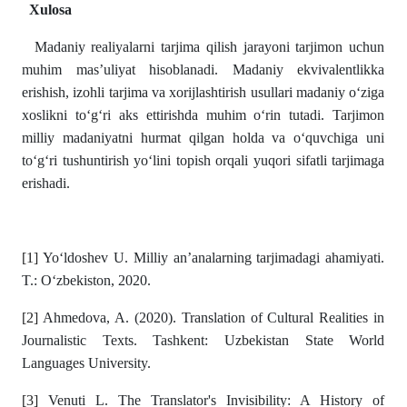
Xulosa
Madaniy realiyalarni tarjima qilish jarayoni tarjimon uchun
muhim mas’uliyat hisoblanadi. Madaniy ekvivalentlikka
erishish, izohli tarjima va xorijlashtirish usullari madaniy o‘ziga
xoslikni to‘g‘ri aks ettirishda muhim o‘rin tutadi. Tarjimon
milliy madaniyatni hurmat qilgan holda va o‘quvchiga uni
to‘g‘ri tushuntirish yo‘lini topish orqali yuqori sifatli tarjimaga
erishadi.
[1]
Yo‘ldoshev U. Milliy an’analarning tarjimadagi ahamiyati.
T.: O‘zbekiston, 2020.
[2]
Ahmedova, A. (2020). Translation of Cultural Realities in
Journalistic Texts. Tashkent: Uzbekistan State World
Languages University.
[3]
Venuti L. The Translator's Invisibility: A History of