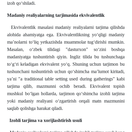
izoh qo‘shiladi.
Madaniy realiyalarning tarjimasida ekvivalentlik
Ekvivalentlik masalasi madaniy realiyalarni tarjima qilishda
alohida ahamiyatga ega. Ekvivalentlikning yo‘qligi madaniy
ma’nolarni to‘liq yetkazishda muammolar tug‘dirishi mumkin.
Masalan, o‘zbek tilidagi "dasturxon" so‘zini boshqa
madaniyatga tushuntirish qiyin. Ingliz tilida bu tushunchaga
to‘g‘ri keladigan ekvivalent yo‘q. Shuning uchun tarjimon bu
tushunchani tushuntirish uchun qo‘shimcha ma’lumot kiritadi,
ya’ni "a traditional table setting used during gatherings" kabi
tarjima qilib, mazmunni ochib beradi. Ekvivalent topish
mushkul bo‘lgan hollarda, tarjimon qo‘shimcha izohli tarjima
yoki madaniy realiyani o‘zgartirish orqali matn mazmunini
saqlab qolishga harakat qiladi.
Izohli tarjima va xorijlashtirish usuli