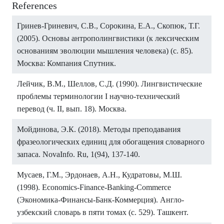
References
Гринев-Гриневич, С.В., Сорокина, Е.А., Скопюк, Т.Г.
(2005). Основы антрополингвистики (к лексическим
основаниям эволюции мышления человека) (с. 85).
Москва: Компания Спутник.
Лейчик, В.М., Шеллов, С.Д. (1990). Лингвистические
проблемы терминологии I научно-технический
перевод (ч. II, вып. 18). Москва.
Мойдинова, Э.К. (2018). Методы преподавания
фразеологических единиц для обогащения словарного
запаса. NovaInfo. Ru, 1(94), 137-140.
Мусаев, Г.М., Эрдонаев, А.Н., Кудратовы, М.Ш.
(1998). Economics-Finance-Banking-Commerce
(Экономика-Финансы-Банк-Коммерция). Англо-
узбекский словарь в пяти томах (с. 529). Ташкент.