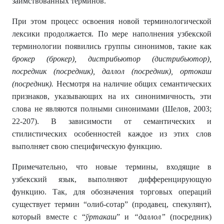
заимствованных терминов.
При этом процесс освоения новой терминологической
лексики продолжается. По мере наполнения узбекской
терминологии появились группы синонимов, такие как
брокер (брокер), дистрибьютор (дистрибьютор),
посредник (посредник), даллол (посредник), ортокаш
(посредник).
Несмотря на наличие общих семантических
признаков, указывающих на их синонимичность, эти
слова не являются полными синонимами (Шелов, 2003;
22-207). В зависимости от семантических и
стилистических особенностей каждое из этих слов
выполняет свою специфическую функцию.
Примечательно, что новые термины, входящие в
узбекский язык, выполняют дифференцирующую
функцию. Так, для обозначения торговых операций
существует термин “олиб-сотар” (продавец, спекулянт),
который вместе с “
ў
ртакаш
” и
“даллол
”
(посредник)