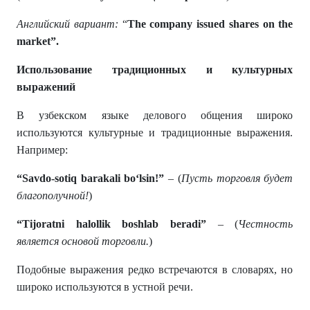
Английский
вариант
:
“
The company issued shares on the
market
”
.
Использование традиционных и культурных
выражений
В узбекском языке делового общения широко
используются культурные и традиционные выражения.
Например:
“Savdo-sotiq barakali bo‘lsin!
”
– (
Пусть торговля будет
благополучной!
)
“Tijoratni halollik boshlab beradi
”
– (
Честность
является основой торговли.
)
Подобные выражения редко встречаются в словарях, но
широко используются в устной речи.