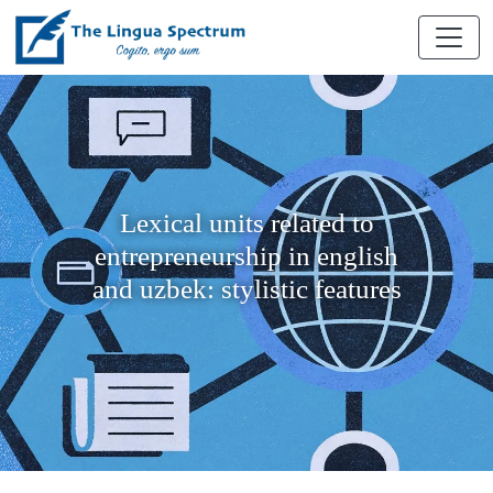
Lexical units related to
entrepreneurship in english
and uzbek: stylistic features