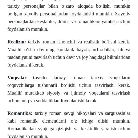
tarixiy personajlar bilan o‘zaro aloqada bo‘lishi mumkin
bo‘lgan xayoliy personajlardan foydalanishi mumkin. Xayoliy
personajlardan keskinlik, drama va romantikani yaratish uchun
foydalanish mumkin.
Realizm:
tarixiy roman ishonchli va realistik bo‘lishi kerak.
Muallif o‘sha davrning kundalik hayoti, urf-odatlari, tili va
madaniyatini tasvirlash uchun davr va joy haqidagi bilimlaridan
foydalanishi kerak.
Voqealar tavsifi:
tarixiy roman tarixiy voqealarni
o‘quvchilarga tushunarli bo‘lishi uchun tasvirlashi kerak.
Muallif murakkab siyosiy va ijtimoiy voqealarni tasvirlash
uchun aniq va sodda tildan foydalanishi kerak.
Romantika:
tarixiy roman sevgi hikoyalari va sarguzashtlar
kabi romantik elementlarni o‘z ichiga olishi mumkin.
Romantikadan syujetga qiziqish va keskinlik yaratish uchun
foydalanish mumkin.