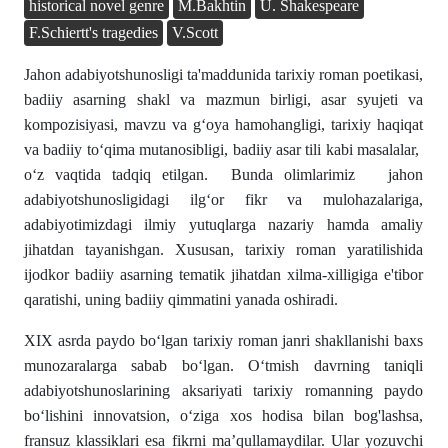
historical novel genre
M.Bakhtin
U. Shakespeare
F.Schiertt's tragedies
V.Scott
Jahon adabiyotshunosligi ta'maddunida tarixiy roman poetikasi,
badiiy asarning shakl va mazmun birligi, asar syujeti va
kompozisiyasi, mavzu va gʻoya hamohangligi, tarixiy haqiqat
va badiiy toʻqima mutanosibligi, badiiy asar tili kabi masalalar,
oʻz vaqtida tadqiq etilgan. Bunda olimlarimiz jahon
adabiyotshunosligidagi ilgʻor fikr va mulohazalariga,
adabiyotimizdagi ilmiy yutuqlarga nazariy hamda amaliy
jihatdan tayanishgan. Xususan, tarixiy roman yaratilishida
ijodkor badiiy asarning tematik jihatdan xilma-xilligiga e'tibor
qaratishi, uning badiiy qimmatini yanada oshiradi.
XIX asrda paydo bo‘lgan tarixiy roman janri shakllanishi baxs
munozaralarga sabab bo‘lgan. O‘tmish davrning taniqli
adabiyotshunoslarining aksariyati tarixiy romanning paydo
bo‘lishini innovatsion, o‘ziga xos hodisa bilan bog'lashsa,
fransuz klassiklari esa fikrni ma’qullamaydilar. Ular yozuvchi