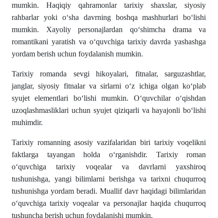
mumkin. Haqiqiy qahramonlar tarixiy shaxslar, siyosiy
rahbarlar yoki o‘sha davrning boshqa mashhurlari bo‘lishi
mumkin. Xayoliy personajlardan qo‘shimcha drama va
romantikani yaratish va o‘quvchiga tarixiy davrda yashashga
yordam berish uchun foydalanish mumkin.
Tarixiy romanda sevgi hikoyalari, fitnalar, sarguzashtlar,
janglar, siyosiy fitnalar va sirlarni o‘z ichiga olgan ko‘plab
syujet elementlari bo‘lishi mumkin. O‘quvchilar o‘qishdan
uzoqlashmasliklari uchun syujet qiziqarli va hayajonli bo‘lishi
muhimdir.
Tarixiy romanning asosiy vazifalaridan biri tarixiy voqelikni
faktlarga tayangan holda o‘rganishdir. Tarixiy roman
o‘quvchiga tarixiy voqealar va davrlarni yaxshiroq
tushunishga, yangi bilimlarni berishga va tarixni chuqurroq
tushunishga yordam beradi. Muallif davr haqidagi bilimlaridan
o‘quvchiga tarixiy voqealar va personajlar haqida chuqurroq
tushuncha berish uchun foydalanishi mumkin.