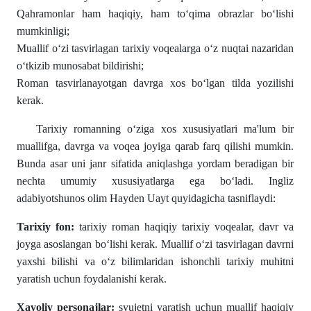
Qahramonlar ham haqiqiy, ham to‘qima obrazlar bo‘lishi
mumkinligi;
Muallif o‘zi tasvirlagan tarixiy voqealarga o‘z nuqtai nazaridan
o‘tkizib munosabat bildirishi;
Roman tasvirlanayotgan davrga xos bo‘lgan tilda yozilishi
kerak.
Tarixiy romanning o‘ziga xos xususiyatlari ma'lum bir
muallifga, davrga va voqea joyiga qarab farq qilishi mumkin.
Bunda asar uni janr sifatida aniqlashga yordam beradigan bir
nechta umumiy xususiyatlarga ega bo‘ladi. Ingliz
adabiyotshunos olim Hayden Uayt quyidagicha tasniflaydi:
Tarixiy fon:
tarixiy roman haqiqiy tarixiy voqealar, davr va
joyga asoslangan bo‘lishi kerak. Muallif o‘zi tasvirlagan davrni
yaxshi bilishi va o‘z bilimlaridan ishonchli tarixiy muhitni
yaratish uchun foydalanishi kerak.
Xayoliy personajlar:
syujetni yaratish uchun muallif haqiqiy