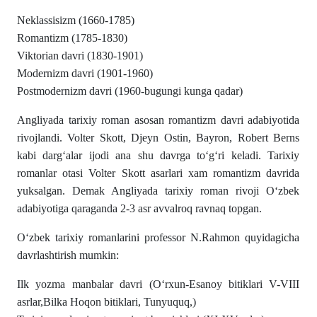
Neklassisizm (1660-1785)
Romantizm (1785-1830)
Viktorian davri (1830-1901)
Modernizm davri (1901-1960)
Postmodernizm davri (1960-bugungi kunga qadar)
Angliyada tarixiy roman asosan romantizm davri adabiyotida
rivojlandi. Volter Skott, Djeyn Ostin, Bayron, Robert Berns
kabi dargʻalar ijodi ana shu davrga toʻgʻri keladi. Tarixiy
romanlar otasi Volter Skott asarlari xam romantizm davrida
yuksalgan. Demak Angliyada tarixiy roman rivoji Oʻzbek
adabiyotiga qaraganda 2-3 asr avvalroq ravnaq topgan.
Oʻzbek tarixiy romanlarini professor N.Rahmon quyidagicha
davrlashtirish mumkin:
Ilk yozma manbalar davri (Oʻrxun-Esanoy bitiklari V-VIII
asrlar,Bilka Hoqon bitiklari, Tunyuquq,)