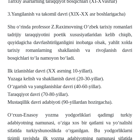
Tarixiy asarlarning taraqqiyot bosqichlari (XI-XVasrlar)
3.Yangilanish va takomil davri (XIX-XX asr boshlarigacha)
Shu oʻrinda professor Z.Raximovning O‘zbek tarixiy romanlari
tadrijiy taraqqiyotini poetik xususiyatlaridan kelib chiqib,
quyidagicha davrlashtirilganligini inobatga olsak, yahlit xolda
tarixiy romanlarning shakllanish va rivojlanish davri
bosqichlari toʻla namoyon boʻladi.
Ilk izlanishlar davri (XX asrning 10-yillari).
Yuzaga kelish va shakllanish davri (20-30-yillar).
O‘zgarish va yangilanishlar davri (40-60-yillar).
Taraqqiyot davri (70-80-yillar).
Mustaqillik davri adabiyoti (90-yillardan hozirgacha).
O‘rxun-Enasoy yozma yodgorliklari qadimgi turkiy
adabiyotning namunasi, o‘ziga xos bir qatlami va yo‘nalishi
sifatida turkiyshunoslikda o‘rganilgan. Bu yodgorliklarni
tizimli ravishda ilk yozma adabiyotning namunasi sifatida