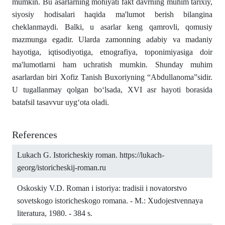
mumkin. Bu asarlarning mohiyati fakt davrning muhim tarixiy,
siyosiy hodisalari haqida ma'lumot berish bilangina
cheklanmaydi. Balki, u asarlar keng qamrovli, qomusiy
mazmunga egadir. Ularda zamonning adabiy va madaniy
hayotiga, iqtisodiyotiga, etnografiya, toponimiyasiga doir
ma'lumotlarni ham uchratish mumkin. Shunday muhim
asarlardan biri Xofiz Tanish Buxoriyning “Abdullanoma”sidir.
U tugallanmay qolgan bo‘lsada, XVI asr hayoti borasida
batafsil tasavvur uyg‘ota oladi.
References
Lukach G. Istoricheskiy roman. https://lukach-
georg/istoricheskij-roman.ru
Oskoskiy V.D. Roman i istoriya: tradisii i novatorstvo
sovetskogo istoricheskogo romana. - M.: Xudojestvennaya
literatura, 1980. - 384 s.