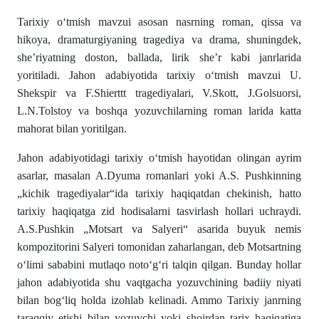
Tarixiy oʻtmish mavzui asosan nasrning roman, qissa va
hikoya, dramaturgiyaning tragediya va drama, shuningdek,
sheʼriyatning doston, ballada, lirik sheʼr kabi janrlarida
yoritiladi. Jahon adabiyotida tarixiy oʻtmish mavzui U.
Shekspir va F.Shierttt tragediyalari, V.Skott, J.Golsuorsi,
L.N.Tolstoy va boshqa yozuvchilarning roman larida katta
mahorat bilan yoritilgan.
Jahon adabiyotidagi tarixiy oʻtmish hayotidan olingan ayrim
asarlar, masalan A.Dyuma romanlari yoki A.S. Pushkinning
„kichik tragediyalar“ida tarixiy haqiqatdan chekinish, hatto
tarixiy haqiqatga zid hodisalarni tasvirlash hollari uchraydi.
A.S.Pushkin „Motsart va Salyeri“ asarida buyuk nemis
kompozitorini Salyeri tomonidan zaharlangan, deb Motsartning
oʻlimi sababini mutlaqo notoʻgʻri talqin qilgan. Bunday hollar
jahon adabiyotida shu vaqtgacha yozuvchining badiiy niyati
bilan bogʻliq holda izohlab kelinadi. Ammo Tarixiy janrning
taraqqiy etishi bilan yozuvchi yoki shoirdan tarix haqiqatiga