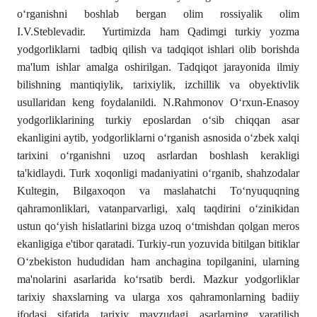
o‘rganishni boshlab bergan olim rossiyalik olim
I.V.Steblevadir. Yurtimizda ham Qadimgi turkiy yozma
yodgorliklarni tadbiq qilish va tadqiqot ishlari olib borishda
ma'lum ishlar amalga oshirilgan. Tadqiqot jarayonida ilmiy
bilishning mantiqiylik, tarixiylik, izchillik va obyektivlik
usullaridan keng foydalanildi. N.Rahmonov O‘rxun-Enasoy
yodgorliklarining turkiy eposlardan o‘sib chiqqan asar
ekanligini aytib, yodgorliklarni o‘rganish asnosida o‘zbek xalqi
tarixini o‘rganishni uzoq asrlardan boshlash kerakligi
ta'kidlaydi. Turk xoqonligi madaniyatini o‘rganib, shahzodalar
Kultegin, Bilgaxoqon va maslahatchi To‘nyuquqning
qahramonliklari, vatanparvarligi, xalq taqdirini o‘zinikidan
ustun qo‘yish hislatlarini bizga uzoq o‘tmishdan qolgan meros
ekanligiga e'tibor qaratadi. Turkiy-run yozuvida bitilgan bitiklar
O‘zbekiston hududidan ham anchagina topilganini, ularning
ma'nolarini asarlarida ko‘rsatib berdi. Mazkur yodgorliklar
tarixiy shaxslarning va ularga xos qahramonlarning badiiy
ifodasi sifatida tarixiy mavzudagi asarlarning yaratilish