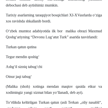
debochasi deb aytishimiz mumkin.
Tarixiy asarlarning taraqqiyot bosqichlari XI-XVasrlarda oʻziga
xos ravishda shkallanib bordi.
Oʻzbek mumtoz adabiyotida ilk bor malika obrazi Maxmud
Qoshgʻariyning “Devonu Lugʻatut Turk” asarida tasvirlandi:
Turkan qatun qutina
Tegur mendin qoshigʻ
Ashgʻil sizniq tabugʻchi
Otnur jaqi tabugʻ
(Malika (shoh) xotinga mendan maqtov qasida etkur va
xodimingiz yangi xizmat bilan yoʻllanadi, deb ayt).
Toʻrtlikda keltirilgan Turkan qatun (asli Terkan „oliy nasabli“,