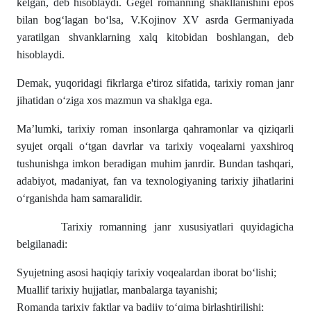
kelgan, deb hisoblaydi. Gegel romanning shakllanishini epos
bilan bog‘lagan bo‘lsa, V.Kojinov XV asrda Germaniyada
yaratilgan shvanklarning xalq kitobidan boshlangan, deb
hisoblaydi.
Demak, yuqoridagi fikrlarga e'tiroz sifatida, tarixiy roman janr
jihatidan o‘ziga xos mazmun va shaklga ega.
Ma’lumki, tarixiy roman insonlarga qahramonlar va qiziqarli
syujet orqali o‘tgan davrlar va tarixiy voqealarni yaxshiroq
tushunishga imkon beradigan muhim janrdir. Bundan tashqari,
adabiyot, madaniyat, fan va texnologiyaning tarixiy jihatlarini
o‘rganishda ham samaralidir.
Tarixiy romanning janr xususiyatlari quyidagicha
belgilanadi:
Syujetning asosi haqiqiy tarixiy voqealardan iborat bo‘lishi;
Muallif tarixiy hujjatlar, manbalarga tayanishi;
Romanda tarixiy faktlar va badiiy to‘qima birlashtirilishi;