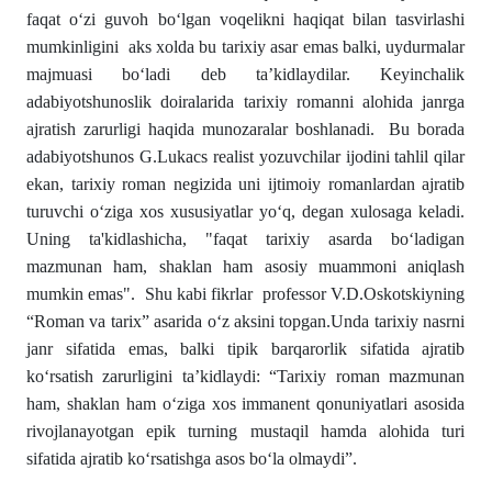
faqat o‘zi guvoh bo‘lgan voqelikni haqiqat bilan tasvirlashi
mumkinligini aks xolda bu tarixiy asar emas balki, uydurmalar
majmuasi bo‘ladi deb ta’kidlaydilar. Keyinchalik
adabiyotshunoslik doiralarida tarixiy romanni alohida janrga
ajratish zarurligi haqida munozaralar boshlanadi. Bu borada
adabiyotshunos G.Lukacs realist yozuvchilar ijodini tahlil qilar
ekan, tarixiy roman negizida uni ijtimoiy romanlardan ajratib
turuvchi o‘ziga xos xususiyatlar yo‘q, degan xulosaga keladi.
Uning ta'kidlashicha, "faqat tarixiy asarda bo‘ladigan
mazmunan ham, shaklan ham asosiy muammoni aniqlash
mumkin emas". Shu kabi fikrlar professor V.D.Oskotskiyning
“Roman va tarix” asarida oʻz aksini topgan.Unda tarixiy nasrni
janr sifatida emas, balki tipik barqarorlik sifatida ajratib
koʻrsatish zarurligini taʼkidlaydi: “Tarixiy roman mazmunan
ham, shaklan ham o‘ziga xos immanent qonuniyatlari asosida
rivojlanayotgan epik turning mustaqil hamda alohida turi
sifatida ajratib ko‘rsatishga asos bo‘la olmaydi”.