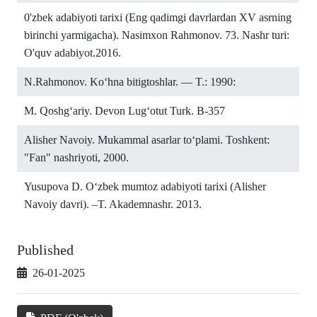
0'zbek adabiyoti tarixi (Eng qadimgi davrlardan XV asrning
birinchi yarmigacha). Nasimxon Rahmonov. 73. Nashr turi:
O'quv adabiyot.2016.
N.Rahmonov. Koʻhna bitigtoshlar. — T.: 1990:
M. Qoshgʻariy. Devon Lugʻotut Turk. B-357
Alisher Navoiy. Mukammal asarlar to‘plami. Toshkent:
"Fan" nashriyoti, 2000.
Yusupova D. Oʻzbek mumtoz adabiyoti tarixi (Alisher
Navoiy davri). –T. Akademnashr. 2013.
Published
26-01-2025