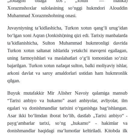
„zodagon oilaga xos“, „xotun“ — malika)
Xorazmshoxlar
sulolasining
soʻnggi hukmdori
Alouddin
Muhammad Xorazmshoh
ning
onasi
.
Juvayniyning
taʼkidlashicha, Turkon xotun qangʻli
urugʻidan
boʻlgan
xoni
Aqran (Jonkishi)ning qizi edi.
Tarixiy manbalarda
taʼkidlanishicha, Sulton Muhammad hukmronligi davrida
Turkon xotun
saltanat
ishlarida yetakchi mavqeni egallagan,
uning
farmoyishlari
va maslahatlari oʻgʻli tomonidan soʻzsiz
bajarilgan. Turkon xotun nafaqat sulton, balki
moliyaviy
ishlar,
arkoni davlat va saroy amaldorlari ustidan ham hukmronlik
qilgan.
Buyuk mutafakkir Mir Alisher Navoiy qalamiga mansub
“Tarixi anbiyo va hukamo” asari
anbiyolar
,
avliyolar
, ilm
egalari va donishmandlar tarixini o‘rganishga bag‘ishlangan.
Asar ikki bo‘limdan iborat bo‘lib, dastlab „Tarixi anbiyo“ -
payg‘ambarlar
tarixi, so‘ng „hukamo“ - hakimlar va
donishmandlar haqidagi ma‘lumotlar keltiriladi. Kitobda ilk