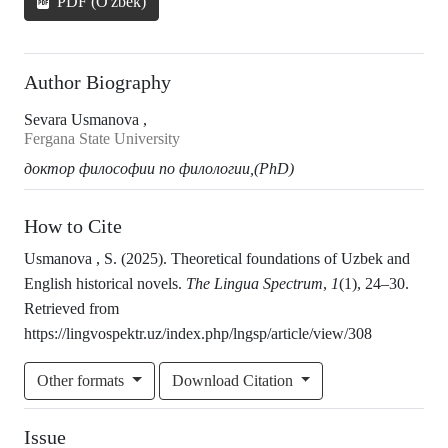
PDF (O'zbek)
Author Biography
Sevara Usmanova ,
Fergana State University
доктор
философии по филологии,(PhD)
How to Cite
Usmanova , S. (2025). Theoretical foundations of Uzbek and
English historical novels.
The Lingua Spectrum
,
1
(1), 24–30.
Retrieved from
https://lingvospektr.uz/index.php/lngsp/article/view/308
Other formats
Download Citation
Issue