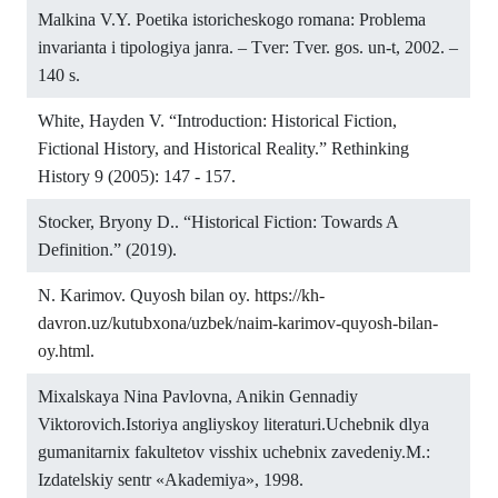
Malkina V.Y. Poetika istoricheskogo romana: Problema
invarianta i tipologiya janra. – Tver: Tver. gos. un-t, 2002. –
140 s.
White, Hayden V. “Introduction: Historical Fiction,
Fictional History, and Historical Reality.” Rethinking
History 9 (2005): 147 - 157.
Stocker, Bryony D.. “Historical Fiction: Towards A
Definition.” (2019).
N. Karimov. Quyosh bilan oy.
https://kh-
davron.uz/kutubxona/uzbek/naim-karimov-quyosh-bilan-
oy.html
.
Mixalskaya Nina Pavlovna, Anikin Gennadiy
Viktorovich.Istoriya angliyskoy literaturi.Uchebnik dlya
gumanitarnix fakultetov visshix uchebnix zavedeniy.M.:
Izdatelskiy sentr «Akademiya», 1998.