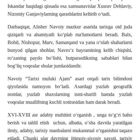
Iskandar haqidagi qissada esa xamsanavislar Xusrav Dehlaviy,
Nizomiy Ganjaviylarning qarashlarini keltirib oʻtadi.
Darhaqiqat, Alisher Navoiy mazkur asarida tarixga oid juda
qiziqarli va ahamiyatli koʻplab ma'lumotlarni beradi. Balx,
Bobil, Nishopur, Marv, Samarqand va yana oʻnlab shaharlarni
bunyod qilgan shohlar, Navroʻz bayramining kelib chiqishi,
roʻzaning paydo boʻlishi, butparastlikning sabablari bilan
bogʻliq voqealar shular jumlasidandir.
Navoiy “Tarixi muluki Ajam” asari orqali tarix bilimdoni
qiyofasida namoyon boʻladi. Asardagi yuzlab geografik
nomlar, yuzlab shaxslarning ismi-sharifi hamda yuzlab
voqealar muallifning kuchli xotirasidan ham darak beradi.
XVI-XVIII asr adabiy muhitini oʻrganish , unga toʻgʻri baho
berish va tahlil etish uchun, albatta, oʻsha davrda yaratilgan
ilmiy, adabiy, tarixiy manbalarni mukammal oʻrganishni taqazo
etiladi. Chunki ular davrning ijtimoiy-siyosiy xayoti, tarixiy