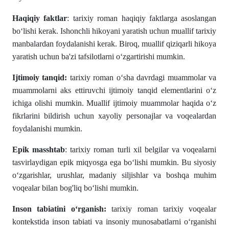
Haqiqiy faktlar
: tarixiy roman haqiqiy faktlarga asoslangan
bo‘lishi kerak. Ishonchli hikoyani yaratish uchun muallif tarixiy
manbalardan foydalanishi kerak. Biroq, muallif qiziqarli hikoya
yaratish uchun ba'zi tafsilotlarni o‘zgartirishi mumkin.
Ijtimoiy tanqid:
tarixiy roman o‘sha davrdagi muammolar va
muammolarni aks ettiruvchi ijtimoiy tanqid elementlarini o‘z
ichiga olishi mumkin. Muallif ijtimoiy muammolar haqida o‘z
fikrlarini bildirish uchun xayoliy personajlar va voqealardan
foydalanishi mumkin.
Epik masshtab
: tarixiy roman turli xil belgilar va voqealarni
tasvirlaydigan epik miqyosga ega bo‘lishi mumkin. Bu siyosiy
o‘zgarishlar, urushlar, madaniy siljishlar va boshqa muhim
voqealar bilan bog'liq bo‘lishi mumkin.
Inson tabiatini o‘rganish:
tarixiy roman tarixiy voqealar
kontekstida inson tabiati va insoniy munosabatlarni o‘rganishi