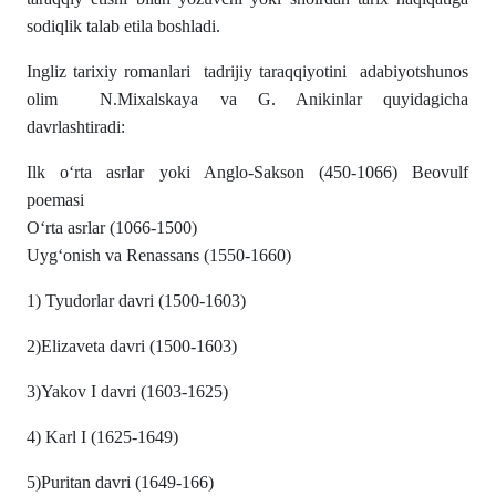
sodiqlik talab etila boshladi.
Ingliz tarixiy romanlari tadrijiy taraqqiyotini adabiyotshunos
olim N.Mixalskaya va G. Anikinlar quyidagicha
davrlashtiradi:
Ilk oʻrta asrlar yoki Anglo-Sakson (450-1066) Beovulf
poemasi
Oʻrta asrlar (1066-1500)
Uygʻonish va Renassans (1550-1660)
1) Tyudorlar davri (1500-1603)
2)Elizaveta davri (1500-1603)
3)Yakov I davri (1603-1625)
4) Karl I (1625-1649)
5)Puritan davri (1649-166)