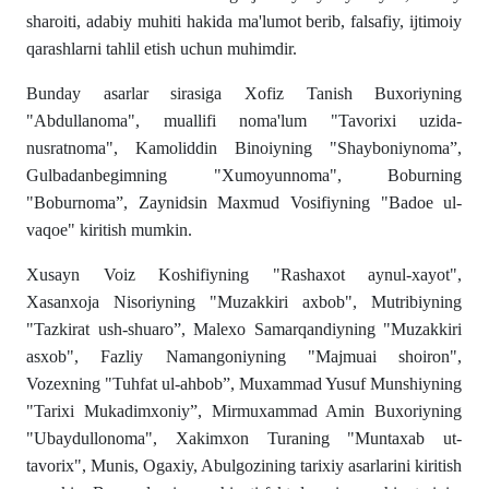
sharoiti, adabiy muhiti hakida ma'lumot berib, falsafiy, ijtimoiy
qarashlarni tahlil etish uchun muhimdir.
Bunday asarlar sirasiga Xofiz Tanish Buxoriyning
"Abdullanoma", muallifi noma'lum "Tavorixi uzida-
nusratnoma", Kamoliddin Binoiyning "Shayboniynoma”,
Gulbadanbegimning "Xumoyunnoma", Boburning
"Boburnoma”, Zaynidsin Maxmud Vosifiyning "Badoe ul-
vaqoe" kiritish mumkin.
Xusayn Voiz Koshifiyning "Rashaxot aynul-xayot",
Xasanxoja Nisoriyning "Muzakkiri axbob", Mutribiyning
"Tazkirat ush-shuaro”, Malexo Samarqandiyning "Muzakkiri
asxob", Fazliy Namangoniyning "Majmuai shoiron",
Vozexning "Tuhfat ul-ahbob”, Muxammad Yusuf Munshiyning
"Tarixi Mukadimxoniy”, Mirmuxammad Amin Buxoriyning
"Ubaydullonoma", Xakimxon Turaning "Muntaxab ut-
tavorix", Munis, Ogaxiy, Abulgozining tarixiy asarlarini kiritish