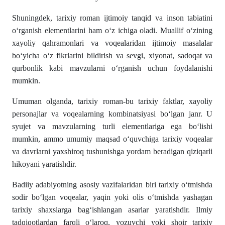
Shuningdek, tarixiy roman ijtimoiy tanqid va inson tabiatini
o‘rganish elementlarini ham o‘z ichiga oladi. Muallif o‘zining
xayoliy qahramonlari va voqealaridan ijtimoiy masalalar
bo‘yicha o‘z fikrlarini bildirish va sevgi, xiyonat, sadoqat va
qurbonlik kabi mavzularni o‘rganish uchun foydalanishi
mumkin.
Umuman olganda, tarixiy roman-bu tarixiy faktlar, xayoliy
personajlar va voqealarning kombinatsiyasi bo‘lgan janr. U
syujet va mavzularning turli elementlariga ega bo‘lishi
mumkin, ammo umumiy maqsad o‘quvchiga tarixiy voqealar
va davrlarni yaxshiroq tushunishga yordam beradigan qiziqarli
hikoyani yaratishdir.
Badiiy adabiyotning asosiy vazifalaridan biri tarixiy oʻtmishda
sodir boʻlgan voqealar, yaqin yoki olis oʻtmishda yashagan
tarixiy shaxslarga bagʻishlangan asarlar yaratishdir. Ilmiy
tadqiqotlardan farqli oʻlaroq, yozuvchi yoki shoir tarixiy