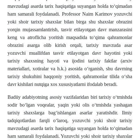
mavzudagi asarda tarix haqiqatiga suyangan holda toʻqimadan
ham samarali foydalanadi. Professor Naim Karimov yozuvchi
yoki shoir tarixiy shaxslar bilan birga shu shaxslar obrazini
yorqin mujassamlantirish, tasvir etilayotgan davr manzarasini
keng va atroflicha yoritish maqsadida toʻqima qahramonlar
obrazini asarga olib kirish orqali, tarixiy mavzuda asar
yozuvchi muallifdan tasvir etilayotgan davr hayotini yoki
tarixiy shaxsning hayoti va ijodini tarixiy faktlar (arxiv
materiallari, xotiralar va h.k.) asosida oʻrganish, shu davrning
tarixiy shukuhini haqqoniy yoritish, qahramonlar tilida oʻsha
davr kishilari nutqiga xos xususiyatlarni ifodalab beradi.
Badiiy adabiyotning asosiy vazifalaridan biri tarixiy oʻtmishda
sodir boʻlgan voqealar, yaqin yoki olis oʻtmishda yashagan
tarixiy shaxslarga bagʻishlangan asarlar yaratishdir. Ilmiy
tadqiqotlardan farqli oʻlaroq, yozuvchi yoki shoir tarixiy
mavzudagi asarda tarix haqiqatiga suyangan holda toʻqimadan
ham samarali foydalanadi. Yozuvchi yoki shoir tarixiy shaxslar