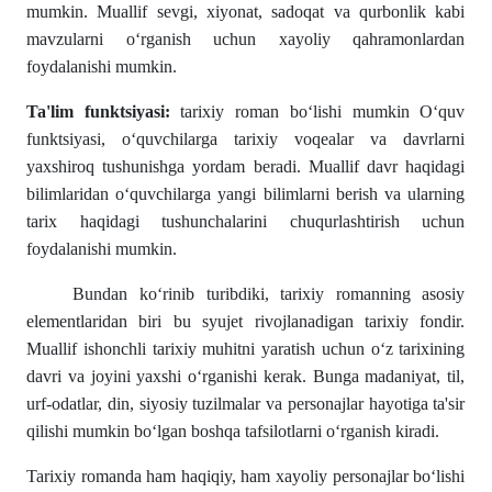
mumkin. Muallif sevgi, xiyonat, sadoqat va qurbonlik kabi
mavzularni o‘rganish uchun xayoliy qahramonlardan
foydalanishi mumkin.
Ta'lim funktsiyasi:
tarixiy roman bo‘lishi mumkin O‘quv
funktsiyasi, o‘quvchilarga tarixiy voqealar va davrlarni
yaxshiroq tushunishga yordam beradi. Muallif davr haqidagi
bilimlaridan o‘quvchilarga yangi bilimlarni berish va ularning
tarix haqidagi tushunchalarini chuqurlashtirish uchun
foydalanishi mumkin.
Bundan ko‘rinib turibdiki, tarixiy romanning asosiy
elementlaridan biri bu syujet rivojlanadigan tarixiy fondir.
Muallif ishonchli tarixiy muhitni yaratish uchun o‘z tarixining
davri va joyini yaxshi o‘rganishi kerak. Bunga madaniyat, til,
urf-odatlar, din, siyosiy tuzilmalar va personajlar hayotiga ta'sir
qilishi mumkin bo‘lgan boshqa tafsilotlarni o‘rganish kiradi.
Tarixiy romanda ham haqiqiy, ham xayoliy personajlar bo‘lishi