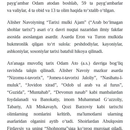
payg‘ambar
Odam atodan
boshlab, 59 ta payg‘ambarlar
va
valiylar
, 4 ta obid va 13 ta olim haqida to‘xtalib o‘tilgan.
Alisher Navoiyning “Tarixi mulki Ajam” (“Arab boʻlmagan
shohlar tarixi”) asari oʻz davri nuqtai nazaridan ilmiy faktlar
asosida asoslangan asardir. Asarda Eron va Turon mulkida
hukmronlik qilgan toʻrt sulola: peshdodiylar, kayoniylar,
ashkoniylar, sosoniylar tarixi batafsil hikoya qilinadi.
An'anaga muvofiq tarix Odam Ato (a.s.) davriga bogʻliq
ravishda talqin qilinadi. Alisher Navoiy mazkur asarda
“Nizomu-t-tavorix”, “Jomeu-t-tavorixi Jaloliy”, “Nasihatu-l-
muluk”, “Jovidon xirad”, “Odob ul arab va al furus”,
“Guzida”, “Muntahab”, “Devonun nasab” kabi manbalardan
foydalanadi va Banokatiy, imom Muhammad Gʻazzoliy,
Tabariy, Ali Miskavayh, Qozi Barzoviy kabi tarixchi
olimlarning nomlarini keltirib, ma'lumotlarni ularning
asarlaridan olganini aytib oʻtadi. Shoirlardan Abulqosim
Firdavsiy va uning “Shohnoma”siga koʻproq murojaat qiladi.