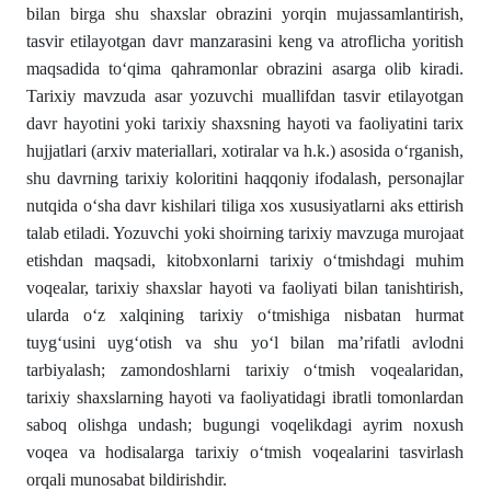
bilan birga shu shaxslar obrazini yorqin mujassamlantirish,
tasvir etilayotgan davr manzarasini keng va atroflicha yoritish
maqsadida toʻqima qahramonlar obrazini asarga olib kiradi.
Tarixiy mavzuda asar yozuvchi muallifdan tasvir etilayotgan
davr hayotini yoki tarixiy shaxsning hayoti va faoliyatini tarix
hujjatlari (arxiv materiallari, xotiralar va h.k.) asosida oʻrganish,
shu davrning tarixiy koloritini haqqoniy ifodalash, personajlar
nutqida oʻsha davr kishilari tiliga xos xususiyatlarni aks ettirish
talab etiladi. Yozuvchi yoki shoirning tarixiy mavzuga murojaat
etishdan maqsadi, kitobxonlarni tarixiy oʻtmishdagi muhim
voqealar, tarixiy shaxslar hayoti va faoliyati bilan tanishtirish,
ularda oʻz xalqining tarixiy oʻtmishiga nisbatan hurmat
tuygʻusini uygʻotish va shu yoʻl bilan maʼrifatli avlodni
tarbiyalash; zamondoshlarni tarixiy oʻtmish voqealaridan,
tarixiy shaxslarning hayoti va faoliyatidagi ibratli tomonlardan
saboq olishga undash; bugungi voqelikdagi ayrim noxush
voqea va hodisalarga tarixiy oʻtmish voqealarini tasvirlash
orqali munosabat bildirishdir.