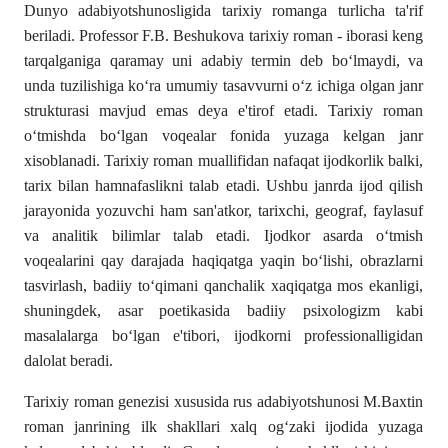
Dunyo adabiyotshunosligida tarixiy romanga turlicha ta'rif
beriladi. Professor F.B. Beshukova tarixiy roman - iborasi keng
tarqalganiga qaramay uni adabiy termin deb boʻlmaydi, va
unda tuzilishiga koʻra umumiy tasavvurni oʻz ichiga olgan janr
strukturasi mavjud emas deya e'tirof etadi. Tarixiy roman
oʻtmishda boʻlgan voqealar fonida yuzaga kelgan janr
xisoblanadi. Tarixiy roman muallifidan nafaqat ijodkorlik balki,
tarix bilan hamnafaslikni talab etadi. Ushbu janrda ijod qilish
jarayonida yozuvchi ham san'atkor, tarixchi, geograf, faylasuf
va analitik bilimlar talab etadi. Ijodkor asarda oʻtmish
voqealarini qay darajada haqiqatga yaqin boʻlishi, obrazlarni
tasvirlash, badiiy toʻqimani qanchalik xaqiqatga mos ekanligi,
shuningdek, asar poetikasida badiiy psixologizm kabi
masalalarga boʻlgan e'tibori, ijodkorni professionalligidan
dalolat beradi.
Tarixiy roman genezisi xususida rus adabiyotshunosi M.Baxtin
roman janrining ilk shakllari xalq og‘zaki ijodida yuzaga